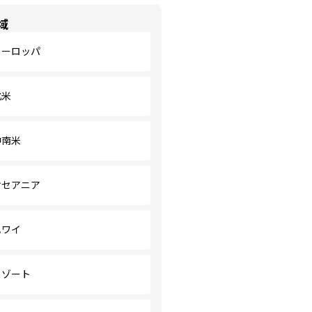
域
ヨーロッパ
北米
中南米
オセアニア
ハワイ
リゾート