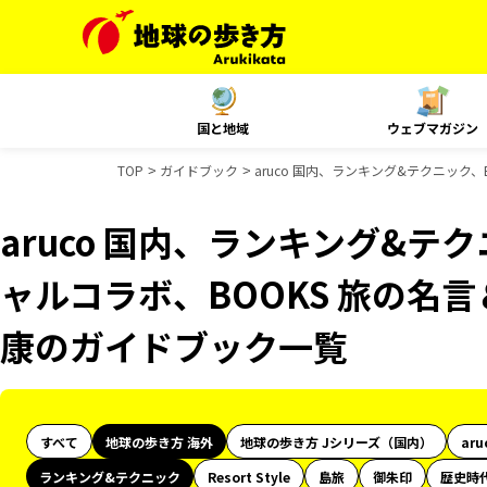
国と地域
ウェブマガジン
TOP
ガイドブック
aruco 国内、ランキング&テクニック、
aruco 国内、ランキング&テク
ャルコラボ、BOOKS 旅の名言
康のガイドブック一覧
すべて
地球の歩き方 海外
地球の歩き方 Jシリーズ（国内）
aru
ランキング&テクニック
Resort Style
島旅
御朱印
歴史時