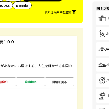
BOOKS
D-Books
国と地
絞り込み条件を追加
景１００
」があなたにお届けする、人生を輝かせる中国の
詳細を見る