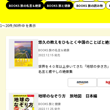
BOOKS 旅の名言＆絶景
BOOKS 旅と健康
BOOKS 旅の読み物
1〜20件/90件中 を表示
悠久の教えをひもとく中国のことばと絶
BOOKS 旅の名言＆絶景
2022.12.15 発売
世界を４０年以上歩いてきた「地球の歩き方
名言と癒やしの絶景集
地球のなぞり方 旅地図 日本編
BOOKS 旅と健康
2022.11.25 発売