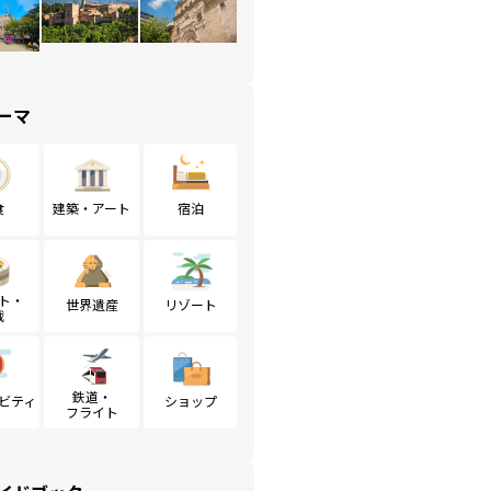
ーマ
食
建築・アート
宿泊
ト・
世界遺産
リゾート
戦
鉄道・
ビティ
ショップ
フライト