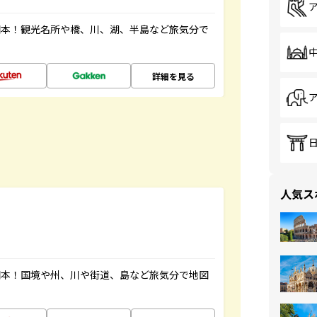
図本！観光名所や橋、川、湖、半島など旅気分で
詳細を見る
人気ス
図本！国境や州、川や街道、島など旅気分で地図