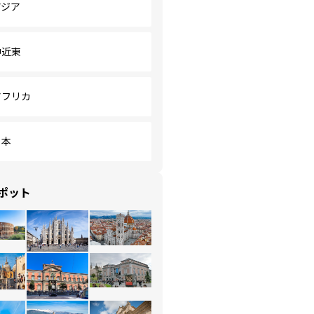
アジア
中近東
アフリカ
日本
ポット