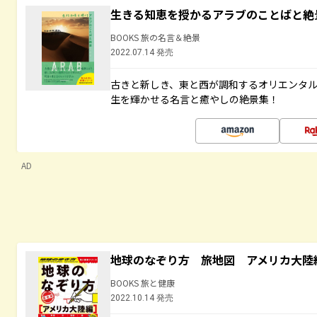
生きる知恵を授かるアラブのことばと絶
BOOKS 旅の名言＆絶景
2022.07.14 発売
古きと新しき、東と西が調和するオリエンタ
生を輝かせる名言と癒やしの絶景集！
AD
地球のなぞり方 旅地図 アメリカ大陸
BOOKS 旅と健康
2022.10.14 発売