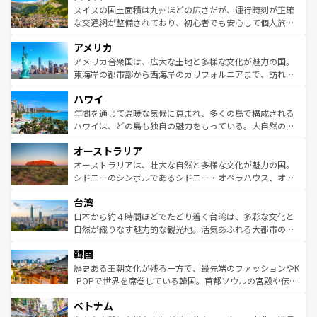
きるだろう。 なお、新着のフランス情報は
コンテンツ一覧
ドイツ情報は
コンテンツ一覧
を参照してほしい。
ティー、ビール好きにはたまらない英国パブ、サッカー観
スイスの国土面積は九州ほどの広さだが、運行時刻が正確
を参照してほしい。
戦など、本場だからこそできる体験も豊富。イギリスを旅
な交通網が整備されており、初心者でも安心して個人旅行
して楽しみつくそう。 なお、新着のイギリス情報は
コンテ
を楽しめる。日本同様に時刻表どおりの旅が可能だ。中世
アメリカ
ンツ一覧
を参照してほしい。
の建物がそのまま残る町や、スイスならではのユニークな
博物館もあり、アルプス観光だけでなく町歩きも満喫する
アメリカ合衆国は、広大な土地と多様な文化が魅力の国。
ことができる。国民の所得が高いため物価も高いが、旅行
東海岸の都市部から西海岸のカリフォルニアまで、訪れる
者向けの交通パス提供のサービスもあり、うまく活用すれ
場所ごとに異なる風景と体験が待っている。ニューヨーク
ハワイ
ば市内交通費無料で観光を楽しむこともできる。 なお、新
のような巨大都市は、観光、ショッピング、エンターテイ
着のスイス情報は
コンテンツ一覧
を参照してほしい。
ンメントが詰まった刺激的なスポットだ。一方、アメリカ
年間を通じて温暖な気候に恵まれ、多くの島で構成される
西部には大自然が広がり、グランドキャニオンやイエロー
ハワイは、どの島も独自の魅力をもっている。大自然の神
ストーン国立公園といった絶景が堪能できる。さらに、南
秘を感じたいなら、火山が生み出した壮大な景観を誇るハ
オーストラリア
部のニューオーリンズでは、音楽と美食が融合した独特の
ワイ島は見逃せない。また、定番の観光地といえばオアフ
文化が魅力。旅行者はアメリカの各地域で異なる魅力を楽
島だが、静かな自然を求めるならマウイ島やカウアイ島が
オーストラリアは、壮大な自然と多様な文化が魅力の国。
しみながら、その多様性と豊かな歴史を感じることができ
おすすめ。エメラルドグリーンに輝く海をはじめ、豊かな
シドニーのシンボルであるシドニー・オペラハウス、オー
るだろう。車でのロードトリップや列車の旅も、アメリカ
文化や歴史が息づいている。「アロハスピリット」と呼ば
ストラリア東海岸北部に広がる大サンゴ礁地帯グレートバ
ならではの贅沢な旅のスタイルだ。 なお、新着のアメリカ
台湾
れるおもてなしの心で訪れる人々を迎えてくれるハワイの
リアリーフや大陸中央部にそびえるウルル（エアーズロッ
情報は
コンテンツ一覧
を参照してほしい。
人々、おいしいローカルフードやハワイアンミュージッ
ク）、タスマニアの美しい原生林やケアンズの熱帯雨林な
日本から約４時間ほどでたどり着く台湾は、多彩な文化と
ク、伝統的なフラダンスなど、すべてがハワイの魅力を彩
ど、見どころがたくさん。また、カフェやワイン、オージ
自然が織りなす魅力的な観光地。活気あふれる大都市の台
っている。訪れるたびに新しい発見と感動が待っているハ
ービーフなどの食文化も豊かで、美味しいものであふれて
北やノスタルジックな町並みが人気な九份（ジォウフェ
ワイを、存分に味わってほしい。 なお、新着のハワイ情報
韓国
いる。アクティビティも充実しており、サーフィンやダイ
ン）、静ひつな山岳地帯である台湾東部など、都市の喧騒
は
コンテンツ一覧
を参照してほしい。
ビング、ハイキングなど、アウトドア好きにはたまらな
と山間の静けさが共存しており、訪れる人に新しい発見と
歴史ある王朝文化が残る一方で、最先端のファッションやK
い。オーストラリアの多彩な魅力を存分に味わいつくそ
驚きをもたらしてくれる。また、奥深い台湾の食文化も魅
-POPで世界を席巻している韓国。首都ソウルの宮殿や伝統
う。 なお、新着のオーストラリア情報は
コンテンツ一覧
を
力で、夜市などの屋台グルメから高級料理、ヘルシーで美
家屋が並ぶエリアでは韓国の歴史と文化に浸ることがで
参照してほしい。
ベトナム
容にもいいと評判のスイーツなど、バラエティ豊かな料理
き、地方に足を延ばせば四季折々の自然美を楽しむことが