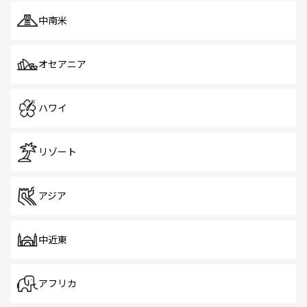
中南米
オセアニア
ハワイ
リゾート
アジア
中近東
アフリカ