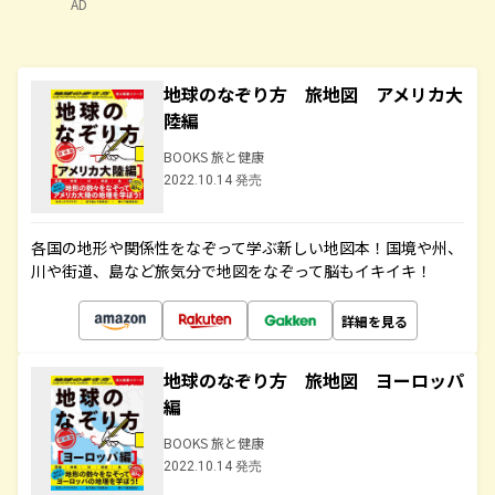
AD
地球のなぞり方 旅地図 アメリカ大
陸編
BOOKS 旅と健康
2022.10.14 発売
各国の地形や関係性をなぞって学ぶ新しい地図本！国境や州、
川や街道、島など旅気分で地図をなぞって脳もイキイキ！
詳細を見る
地球のなぞり方 旅地図 ヨーロッパ
編
BOOKS 旅と健康
2022.10.14 発売