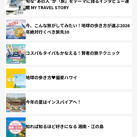
旬な“あの人”が「旅」をテーマに語るインタビュー連
載 MY TRAVEL STORY
今、こんな旅がしてみたい！地球の歩き方が選ぶ2026
年絶対行くべき旅先30
コスパもタイパもかなえる！賢者の旅テクニック
地球の歩き方♥偏愛ハワイ
今年の夏はインスパイアへ！
知れば知るほど好きになる 湘南・江の島