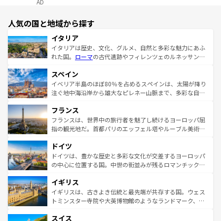
AD
人気の国と地域から探す
イタリア
イタリアは歴史、文化、グルメ、自然と多彩な魅力にあふ
れた国。
ローマ
の古代遺跡やフィレンツェのルネッサンス
美術、ヴェネツィアの運河など、歴史あるスポットはもち
スペイン
ろん、トスカーナの美しい田園風景やアマルフィ海岸の絶
景など、自然景観も見逃せない。観光の合間には、本場の
イベリア半島のほぼ80％を占めるスペインは、太陽が降り
ピザやパスタなど、絶品のイタリア料理を堪能することも
注ぐ地中海沿岸から雄大なピレネー山脈まで、多彩な自然
できる。朝目覚めてから夜眠るまで、すべての瞬間を楽し
と文化が詰まったヨーロッパ屈指の旅行先だ。多様な地域
フランス
ませてくれるイタリアで、忘れられない旅をしてみよう！
文化が根付くこの国では、情熱的なフラメンコ、熱気あふ
なお、新着のイタリア情報は
コンテンツ一覧
を参照してほ
れる闘牛、そして美味しいタパスが生活の一部となってい
フランスは、世界中の旅行者を魅了し続けるヨーロッパ屈
しい。
る。首都マドリードの洗練された雰囲気や、バルセロナの
指の観光地だ。首都パリのエッフェル塔やルーブル美術館
アートに溢れた街角から、地方では古代ローマ遺跡や中世
といった象徴的なスポットから、田舎町の古風な美しさま
ドイツ
の城塞都市、穏やかなビーチリゾートまで多彩な表情を見
で、幅広い魅力が詰まっている。華麗な宮殿、歴史的な大
せる。地方によって風土や気候が異なるスペインはその個
聖堂、美しいビーチ、そして豊かな自然が、訪れる者を心
ドイツは、豊かな歴史と多彩な文化が交差するヨーロッパ
性で訪れる人を魅了する。 なお、新着のスペイン情報は
コ
から魅了する。また、フランスは美食の国としても知ら
の中心に位置する国。中世の街並みが残るロマンチック街
ンテンツ一覧
を参照してほしい。
れ、フランス料理はユネスコ無形文化遺産にも登録されて
道から、未来を先取りするようなモダンな都市まで多様な
イギリス
いる。シャンパンの発祥地であるランス、プロヴァンスの
顔を持つこの国は、どこを歩いても飽きることがない。ベ
香り高いラベンダー畑など、多彩な楽しみ方が可能だ。さ
ルリンの文化的活気、バイエルン州のアルプスの絶景、そ
イギリスは、古きよき伝統と最先端が共存する国。ウェス
らに、パリ以外の地域にも魅力が溢れており、どの街角に
してライン川沿いのワイン畑といった風景は必見。ビール
トミンスター寺院や大英博物館のようなランドマーク、歴
も豊かな歴史と文化が息づいている。パリ以外の個性あふ
とソーセージを味わいながら地元の人と過ごす楽しい時間
史ある大学都市、美しい丘陵地帯や牧歌的な風景など、エ
れる地方に足を運ぶとそれぞれで全く異なる文化を体験で
スイス
は、お酒好きな人にはぜひ体験してほしい。 なお、新着の
リアごとに異なる魅力がある。また、優雅なアフタヌーン