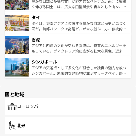
が味わえる。 なお、新着の台湾情報は
コンテンツ一覧
を参
できる。そして、キムチや焼肉、絶品のストリートフード
豊かな自然と多様な文化が魅力的なベトナム。南北に細長
照してほしい。
まで、さまざまな韓国料理が待っている。夜には、韓国な
く伸びる国土には、広大な田園風景や青々とした山々、世
らではのナイトライフも堪能できる。あたたかいホスピタ
界遺産に登録された壮大な自然景観が点在し、都市部では
タイ
リティに包まれながら、韓国の多彩な魅力を心ゆくまで味
急速な発展と共に伝統が息づく。ハノイの古い町並みやホ
わってみてほしい。 なお、新着の韓国情報は
コンテンツ一
ーチミン市のフランス統治時代の建物も、独特の雰囲気を
タイは、東南アジアに位置する豊かな自然と歴史が息づく
覧
を参照してほしい。
醸し出している。また、バラエティの豊かさとおいしさで
国だ。首都バンコクは高層ビルが立ち並ぶ一方、伝統的な
世界中の食通を魅了してやまないベトナム料理も魅力のひ
寺院や市場がいたるところに点在し、古きよき文化と現代
香港
とつ。フォーやバインミー、ベトナムコーヒーなどは、ぜ
の活気が交差している。北部ではチェンマイなどの山岳地
ひ現地で味わいたい。どの地域を訪れてもあたたかい人々
帯で自然と触れ合い、南部ではプーケットやクラビの美し
アジアと西洋の文化が交わる香港は、特有のエネルギーを
が旅行者を迎えてくれるので、きっと忘れられない旅にな
いビーチでリゾート気分を楽しむことができる。タイ料理
もっている。ヴィクトリア湾に広がる壮大な景色、近未来
るはずだ。 なお、新着のベトナム情報は
コンテンツ一覧
を
は世界的に有名で、屋台から高級レストランまで味覚を刺
的なアートスポット、そして歴史と現代が融合した町並
参照してほしい。
シンガポール
激する。気候は一年中温暖で、どの季節にも異なる楽しみ
み、どこを訪れても感動するはず。観光スポットが密集し
が待っている。親しみやすいタイの人々、仏教を中心とし
ており、効率よく見どころを回れるのも魅力。息をのむよ
アジアの交差点として多文化が融合した独自の魅力を放つ
た文化、そして多様な観光資源が、訪れる旅人を魅了し続
うな絶景から文化的な体験まで、香港を存分に楽しみ尽く
シンガポール。未来的な建築物が並ぶマリーナベイ、歴史
ける。 なお、新着のタイ情報は
コンテンツ一覧
を参照して
そう。 なお、新着の香港情報は
コンテンツ一覧
を参照して
と伝統を感じられるエスニックタウン、多数の緑豊かな公
ほしい。
ほしい。
園や自然保護区など、自然が調和した近代的な景観と文化
の多様性あふれるカラフルな町は、どこを歩いても新しい
国と地域
発見がある。さらに、治安のよさや充実した公共交通機関
も、旅行者にとっては魅力的なポイント。グルメも豊富
で、ホーカーズは地元の風情を楽しめる外せないスポット
ヨーロッパ
だ。訪れる人を飽きさせないシンガポールで、多様な魅力
を体感しよう。 なお、新着のシンガポール情報は
コンテン
ツ一覧
を参照してほしい。
北米