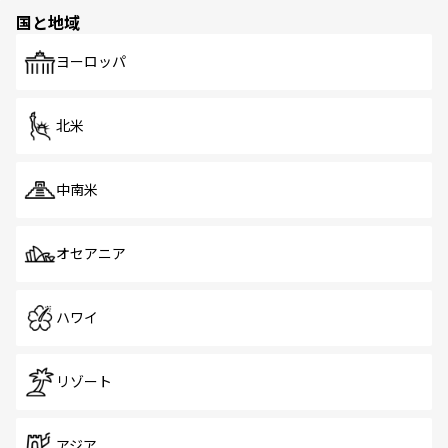
の多様性あふれるカラフルな町は、どこを歩いても新しい
国と地域
発見がある。さらに、治安のよさや充実した公共交通機関
も、旅行者にとっては魅力的なポイント。グルメも豊富
で、ホーカーズは地元の風情を楽しめる外せないスポット
ヨーロッパ
だ。訪れる人を飽きさせないシンガポールで、多様な魅力
を体感しよう。 なお、新着のシンガポール情報は
コンテン
ツ一覧
を参照してほしい。
北米
中南米
オセアニア
ハワイ
リゾート
アジア