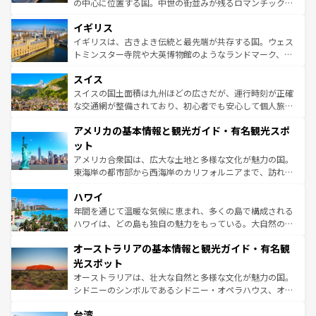
の中心に位置する国。中世の街並みが残るロマンチック街
いる。シャンパンの発祥地であるランス、プロヴァンスの
道から、未来を先取りするようなモダンな都市まで多様な
香り高いラベンダー畑など、多彩な楽しみ方が可能だ。さ
イギリス
顔を持つこの国は、どこを歩いても飽きることがない。ベ
らに、パリ以外の地域にも魅力が溢れており、どの街角に
ルリンの文化的活気、バイエルン州のアルプスの絶景、そ
イギリスは、古きよき伝統と最先端が共存する国。ウェス
も豊かな歴史と文化が息づいている。パリ以外の個性あふ
してライン川沿いのワイン畑といった風景は必見。ビール
トミンスター寺院や大英博物館のようなランドマーク、歴
れる地方に足を運ぶとそれぞれで全く異なる文化を体験で
とソーセージを味わいながら地元の人と過ごす楽しい時間
史ある大学都市、美しい丘陵地帯や牧歌的な風景など、エ
きるだろう。 なお、新着のフランス情報は
コンテンツ一覧
スイス
は、お酒好きな人にはぜひ体験してほしい。 なお、新着の
リアごとに異なる魅力がある。また、優雅なアフタヌーン
を参照してほしい。
ドイツ情報は
コンテンツ一覧
を参照してほしい。
ティー、ビール好きにはたまらない英国パブ、サッカー観
スイスの国土面積は九州ほどの広さだが、運行時刻が正確
戦など、本場だからこそできる体験も豊富。イギリスを旅
な交通網が整備されており、初心者でも安心して個人旅行
して楽しみつくそう。 なお、新着のイギリス情報は
コンテ
を楽しめる。日本同様に時刻表どおりの旅が可能だ。中世
アメリカの基本情報と観光ガイド・有名観光スポ
ンツ一覧
を参照してほしい。
の建物がそのまま残る町や、スイスならではのユニークな
博物館もあり、アルプス観光だけでなく町歩きも満喫する
ット
ことができる。国民の所得が高いため物価も高いが、旅行
アメリカ合衆国は、広大な土地と多様な文化が魅力の国。
者向けの交通パス提供のサービスもあり、うまく活用すれ
東海岸の都市部から西海岸のカリフォルニアまで、訪れる
ば市内交通費無料で観光を楽しむこともできる。 なお、新
場所ごとに異なる風景と体験が待っている。ニューヨーク
着のスイス情報は
コンテンツ一覧
を参照してほしい。
ハワイ
のような巨大都市は、観光、ショッピング、エンターテイ
ンメントが詰まった刺激的なスポットだ。一方、アメリカ
年間を通じて温暖な気候に恵まれ、多くの島で構成される
西部には大自然が広がり、グランドキャニオンやイエロー
ハワイは、どの島も独自の魅力をもっている。大自然の神
ストーン国立公園といった絶景が堪能できる。さらに、南
秘を感じたいなら、火山が生み出した壮大な景観を誇るハ
オーストラリアの基本情報と観光ガイド・有名観
部のニューオーリンズでは、音楽と美食が融合した独特の
ワイ島は見逃せない。また、定番の観光地といえばオアフ
文化が魅力。旅行者はアメリカの各地域で異なる魅力を楽
島だが、静かな自然を求めるならマウイ島やカウアイ島が
光スポット
しみながら、その多様性と豊かな歴史を感じることができ
おすすめ。エメラルドグリーンに輝く海をはじめ、豊かな
オーストラリアは、壮大な自然と多様な文化が魅力の国。
るだろう。車でのロードトリップや列車の旅も、アメリカ
文化や歴史が息づいている。「アロハスピリット」と呼ば
シドニーのシンボルであるシドニー・オペラハウス、オー
ならではの贅沢な旅のスタイルだ。 なお、新着のアメリカ
れるおもてなしの心で訪れる人々を迎えてくれるハワイの
ストラリア東海岸北部に広がる大サンゴ礁地帯グレートバ
情報は
コンテンツ一覧
を参照してほしい。
人々、おいしいローカルフードやハワイアンミュージッ
台湾
リアリーフや大陸中央部にそびえるウルル（エアーズロッ