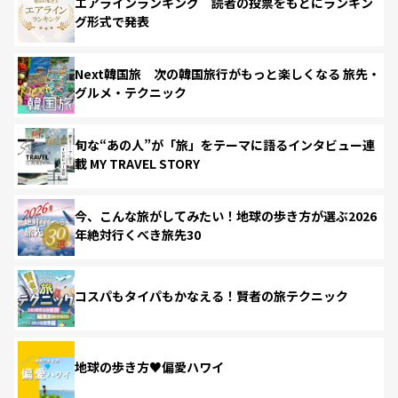
エアラインランキング 読者の投票をもとにランキン
グ形式で発表
Next韓国旅 次の韓国旅行がもっと楽しくなる 旅先・
グルメ・テクニック
旬な“あの人”が「旅」をテーマに語るインタビュー連
載 MY TRAVEL STORY
今、こんな旅がしてみたい！地球の歩き方が選ぶ2026
年絶対行くべき旅先30
コスパもタイパもかなえる！賢者の旅テクニック
地球の歩き方♥偏愛ハワイ