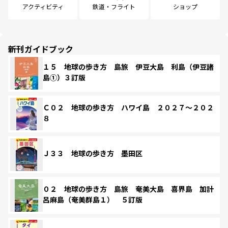
アクティビティ
鉄道・フライト
ショップ
新刊ガイドブック
１５ 地球の歩き方 島旅 伊豆大島 利島（伊豆諸
島①）３訂版
Ｃ０２ 地球の歩き方 ハワイ島 ２０２７～２０２
８
Ｊ３３ 地球の歩き方 墨田区
０２ 地球の歩き方 島旅 奄美大島 喜界島 加計
呂麻島（奄美群島１） ５訂版