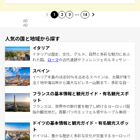
…
1
2
3
14
AD
AD
人気の国と地域から探す
イタリア
イタリアは歴史、文化、グルメ、自然と多彩な魅力にあふ
れた国。
ローマ
の古代遺跡やフィレンツェのルネッサンス
美術、ヴェネツィアの運河など、歴史あるスポットはもち
スペイン
ろん、トスカーナの美しい田園風景やアマルフィ海岸の絶
景など、自然景観も見逃せない。観光の合間には、本場の
イベリア半島のほぼ80％を占めるスペインは、太陽が降り
ピザやパスタなど、絶品のイタリア料理を堪能することも
注ぐ地中海沿岸から雄大なピレネー山脈まで、多彩な自然
できる。朝目覚めてから夜眠るまで、すべての瞬間を楽し
と文化が詰まったヨーロッパ屈指の旅行先だ。多様な地域
フランスの基本情報と観光ガイド・有名観光スポ
ませてくれるイタリアで、忘れられない旅をしてみよう！
文化が根付くこの国では、情熱的なフラメンコ、熱気あふ
なお、新着のイタリア情報は
コンテンツ一覧
を参照してほ
れる闘牛、そして美味しいタパスが生活の一部となってい
ット
しい。
る。首都マドリードの洗練された雰囲気や、バルセロナの
フランスは、世界中の旅行者を魅了し続けるヨーロッパ屈
アートに溢れた街角から、地方では古代ローマ遺跡や中世
指の観光地だ。首都パリのエッフェル塔やルーブル美術館
の城塞都市、穏やかなビーチリゾートまで多彩な表情を見
といった象徴的なスポットから、田舎町の古風な美しさま
せる。地方によって風土や気候が異なるスペインはその個
ドイツの基本情報と観光ガイド・有名観光スポッ
で、幅広い魅力が詰まっている。華麗な宮殿、歴史的な大
性で訪れる人を魅了する。 なお、新着のスペイン情報は
コ
聖堂、美しいビーチ、そして豊かな自然が、訪れる者を心
ト
ンテンツ一覧
を参照してほしい。
から魅了する。また、フランスは美食の国としても知ら
ドイツは、豊かな歴史と多彩な文化が交差するヨーロッパ
れ、フランス料理はユネスコ無形文化遺産にも登録されて