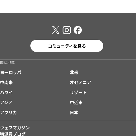
コミュニティを見る
国と地域
ヨーロッパ
北米
中南米
オセアニア
ハワイ
リゾート
アジア
中近東
アフリカ
日本
ウェブマガジン
特派員ブログ