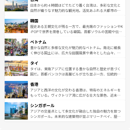
ク、伝統的なフラダンスなど、すべてがハワイの魅力を彩
ク）、タスマニアの美しい原生林やケアンズの熱帯雨林な
日本から約４時間ほどでたどり着く台湾は、多彩な文化と
っている。訪れるたびに新しい発見と感動が待っているハ
ど、見どころがたくさん。また、カフェやワイン、オージ
自然が織りなす魅力的な観光地。活気あふれる大都市の台
ワイを、存分に味わってほしい。 なお、新着のハワイ情報
ービーフなどの食文化も豊かで、美味しいものであふれて
北やノスタルジックな町並みが人気な九份（ジォウフェ
は
コンテンツ一覧
を参照してほしい。
韓国
いる。アクティビティも充実しており、サーフィンやダイ
ン）、静ひつな山岳地帯である台湾東部など、都市の喧騒
ビング、ハイキングなど、アウトドア好きにはたまらな
と山間の静けさが共存しており、訪れる人に新しい発見と
歴史ある王朝文化が残る一方で、最先端のファッションやK
い。オーストラリアの多彩な魅力を存分に味わいつくそ
驚きをもたらしてくれる。また、奥深い台湾の食文化も魅
-POPで世界を席巻している韓国。首都ソウルの宮殿や伝統
う。 なお、新着のオーストラリア情報は
コンテンツ一覧
を
力で、夜市などの屋台グルメから高級料理、ヘルシーで美
家屋が並ぶエリアでは韓国の歴史と文化に浸ることがで
参照してほしい。
ベトナム
容にもいいと評判のスイーツなど、バラエティ豊かな料理
き、地方に足を延ばせば四季折々の自然美を楽しむことが
が味わえる。 なお、新着の台湾情報は
コンテンツ一覧
を参
できる。そして、キムチや焼肉、絶品のストリートフード
豊かな自然と多様な文化が魅力的なベトナム。南北に細長
照してほしい。
まで、さまざまな韓国料理が待っている。夜には、韓国な
く伸びる国土には、広大な田園風景や青々とした山々、世
らではのナイトライフも堪能できる。あたたかいホスピタ
界遺産に登録された壮大な自然景観が点在し、都市部では
タイ
リティに包まれながら、韓国の多彩な魅力を心ゆくまで味
急速な発展と共に伝統が息づく。ハノイの古い町並みやホ
わってみてほしい。 なお、新着の韓国情報は
コンテンツ一
ーチミン市のフランス統治時代の建物も、独特の雰囲気を
タイは、東南アジアに位置する豊かな自然と歴史が息づく
覧
を参照してほしい。
醸し出している。また、バラエティの豊かさとおいしさで
国だ。首都バンコクは高層ビルが立ち並ぶ一方、伝統的な
世界中の食通を魅了してやまないベトナム料理も魅力のひ
寺院や市場がいたるところに点在し、古きよき文化と現代
香港
とつ。フォーやバインミー、ベトナムコーヒーなどは、ぜ
の活気が交差している。北部ではチェンマイなどの山岳地
ひ現地で味わいたい。どの地域を訪れてもあたたかい人々
帯で自然と触れ合い、南部ではプーケットやクラビの美し
アジアと西洋の文化が交わる香港は、特有のエネルギーを
が旅行者を迎えてくれるので、きっと忘れられない旅にな
いビーチでリゾート気分を楽しむことができる。タイ料理
もっている。ヴィクトリア湾に広がる壮大な景色、近未来
るはずだ。 なお、新着のベトナム情報は
コンテンツ一覧
を
は世界的に有名で、屋台から高級レストランまで味覚を刺
的なアートスポット、そして歴史と現代が融合した町並
参照してほしい。
シンガポール
激する。気候は一年中温暖で、どの季節にも異なる楽しみ
み、どこを訪れても感動するはず。観光スポットが密集し
が待っている。親しみやすいタイの人々、仏教を中心とし
ており、効率よく見どころを回れるのも魅力。息をのむよ
アジアの交差点として多文化が融合した独自の魅力を放つ
た文化、そして多様な観光資源が、訪れる旅人を魅了し続
うな絶景から文化的な体験まで、香港を存分に楽しみ尽く
シンガポール。未来的な建築物が並ぶマリーナベイ、歴史
ける。 なお、新着のタイ情報は
コンテンツ一覧
を参照して
そう。 なお、新着の香港情報は
コンテンツ一覧
を参照して
と伝統を感じられるエスニックタウン、多数の緑豊かな公
ほしい。
ほしい。
園や自然保護区など、自然が調和した近代的な景観と文化