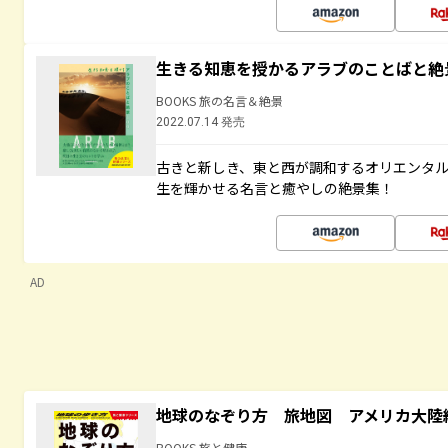
生きる知恵を授かるアラブのことばと絶
BOOKS 旅の名言＆絶景
2022.07.14 発売
古きと新しき、東と西が調和するオリエンタ
生を輝かせる名言と癒やしの絶景集！
AD
地球のなぞり方 旅地図 アメリカ大陸
BOOKS 旅と健康