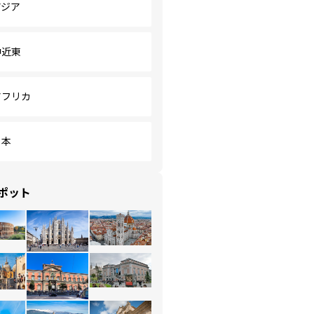
アジア
中近東
アフリカ
日本
ポット