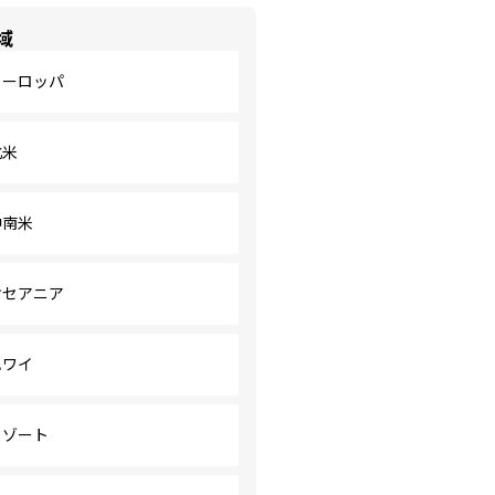
域
ヨーロッパ
北米
中南米
オセアニア
ハワイ
リゾート