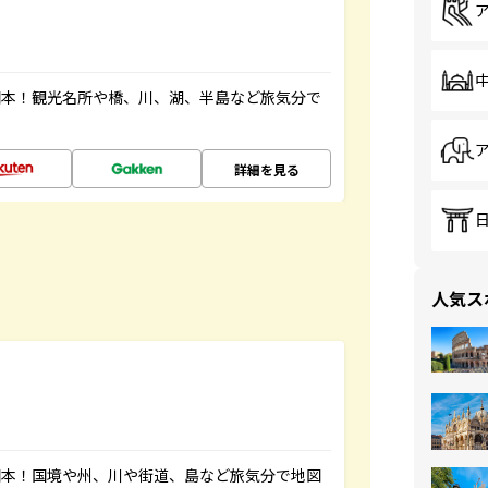
図本！観光名所や橋、川、湖、半島など旅気分で
詳細を見る
人気ス
図本！国境や州、川や街道、島など旅気分で地図