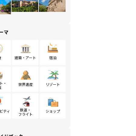
ーマ
食
建築・アート
宿泊
ト・
世界遺産
リゾート
戦
鉄道・
ビティ
ショップ
フライト