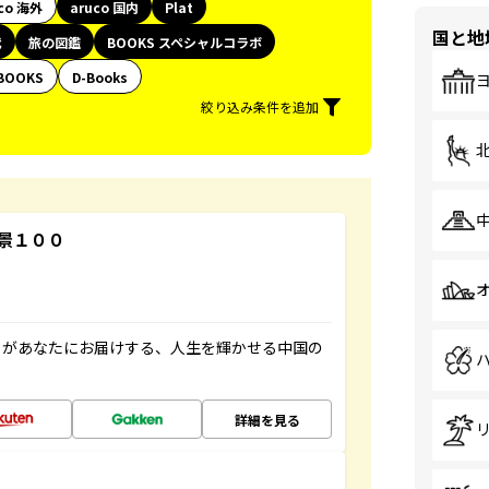
co 海外
aruco 国内
Plat
国と地
代
旅の図鑑
BOOKS スペシャルコラボ
BOOKS
D-Books
絞り込み条件を追加
景１００
」があなたにお届けする、人生を輝かせる中国の
詳細を見る