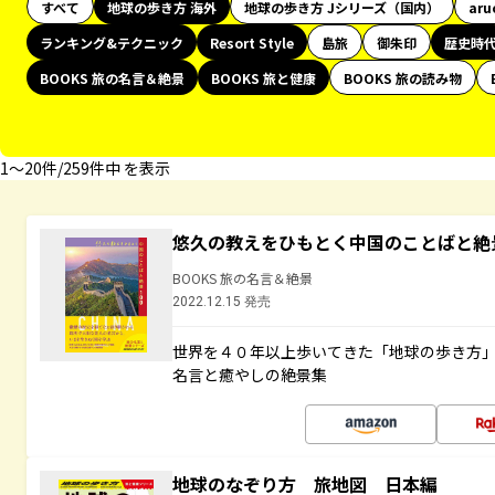
すべて
地球の歩き方 海外
地球の歩き方 Jシリーズ（国内）
aru
ランキング&テクニック
Resort Style
島旅
御朱印
歴史時
BOOKS 旅の名言＆絶景
BOOKS 旅と健康
BOOKS 旅の読み物
1〜20件/259件中 を表示
悠久の教えをひもとく中国のことばと絶
BOOKS 旅の名言＆絶景
2022.12.15 発売
世界を４０年以上歩いてきた「地球の歩き方
名言と癒やしの絶景集
地球のなぞり方 旅地図 日本編