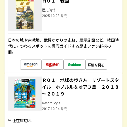
Ｈ０１ 戦国
歴史時代
2025.10.23 発売
日本の城や古戦場、武将ゆかりの史跡、展示施設など、戦国時
代にまつわるスポットを徹底ガイドする歴史ファン必携の一
冊。
詳細を見る
Ｒ０１ 地球の歩き方 リゾートスタ
イル ホノルル＆オアフ島 ２０１８
～２０１９
Resort Style
2017.10.04 発売
当社在庫切れ