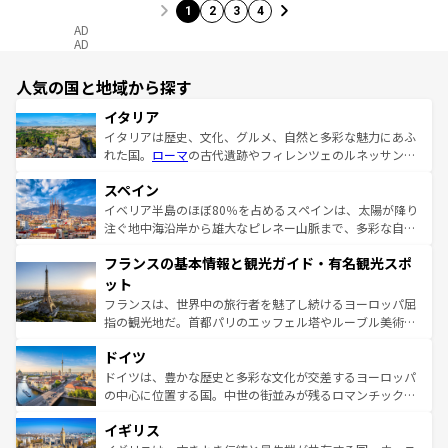
1
2
3
4
AD
AD
人気の国と地域から探す
イタリア
イタリアは歴史、文化、グルメ、自然と多彩な魅力にあふ
れた国。
ローマ
の古代遺跡やフィレンツェのルネッサンス
美術、ヴェネツィアの運河など、歴史あるスポットはもち
スペイン
ろん、トスカーナの美しい田園風景やアマルフィ海岸の絶
景など、自然景観も見逃せない。観光の合間には、本場の
イベリア半島のほぼ80％を占めるスペインは、太陽が降り
ピザやパスタなど、絶品のイタリア料理を堪能することも
注ぐ地中海沿岸から雄大なピレネー山脈まで、多彩な自然
できる。朝目覚めてから夜眠るまで、すべての瞬間を楽し
と文化が詰まったヨーロッパ屈指の旅行先だ。多様な地域
フランスの基本情報と観光ガイド・有名観光スポ
ませてくれるイタリアで、忘れられない旅をしてみよう！
文化が根付くこの国では、情熱的なフラメンコ、熱気あふ
なお、新着のイタリア情報は
コンテンツ一覧
を参照してほ
れる闘牛、そして美味しいタパスが生活の一部となってい
ット
しい。
る。首都マドリードの洗練された雰囲気や、バルセロナの
フランスは、世界中の旅行者を魅了し続けるヨーロッパ屈
アートに溢れた街角から、地方では古代ローマ遺跡や中世
指の観光地だ。首都パリのエッフェル塔やルーブル美術館
の城塞都市、穏やかなビーチリゾートまで多彩な表情を見
といった象徴的なスポットから、田舎町の古風な美しさま
せる。地方によって風土や気候が異なるスペインはその個
ドイツ
で、幅広い魅力が詰まっている。華麗な宮殿、歴史的な大
性で訪れる人を魅了する。 なお、新着のスペイン情報は
コ
聖堂、美しいビーチ、そして豊かな自然が、訪れる者を心
ドイツは、豊かな歴史と多彩な文化が交差するヨーロッパ
ンテンツ一覧
を参照してほしい。
から魅了する。また、フランスは美食の国としても知ら
の中心に位置する国。中世の街並みが残るロマンチック街
れ、フランス料理はユネスコ無形文化遺産にも登録されて
道から、未来を先取りするようなモダンな都市まで多様な
イギリス
いる。シャンパンの発祥地であるランス、プロヴァンスの
顔を持つこの国は、どこを歩いても飽きることがない。ベ
香り高いラベンダー畑など、多彩な楽しみ方が可能だ。さ