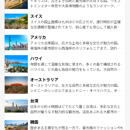
ルリンの文化的活気、バイエルン州のアルプスの絶景、そ
イギリスは、古きよき伝統と最先端が共存する国。ウェス
らに、パリ以外の地域にも魅力が溢れており、どの街角に
してライン川沿いのワイン畑といった風景は必見。ビール
トミンスター寺院や大英博物館のようなランドマーク、歴
も豊かな歴史と文化が息づいている。パリ以外の個性あふ
とソーセージを味わいながら地元の人と過ごす楽しい時間
史ある大学都市、美しい丘陵地帯や牧歌的な風景など、エ
れる地方に足を運ぶとそれぞれで全く異なる文化を体験で
スイス
は、お酒好きな人にはぜひ体験してほしい。 なお、新着の
リアごとに異なる魅力がある。また、優雅なアフタヌーン
きるだろう。 なお、新着のフランス情報は
コンテンツ一覧
ドイツ情報は
コンテンツ一覧
を参照してほしい。
ティー、ビール好きにはたまらない英国パブ、サッカー観
スイスの国土面積は九州ほどの広さだが、運行時刻が正確
を参照してほしい。
戦など、本場だからこそできる体験も豊富。イギリスを旅
な交通網が整備されており、初心者でも安心して個人旅行
して楽しみつくそう。 なお、新着のイギリス情報は
コンテ
を楽しめる。日本同様に時刻表どおりの旅が可能だ。中世
アメリカ
ンツ一覧
を参照してほしい。
の建物がそのまま残る町や、スイスならではのユニークな
博物館もあり、アルプス観光だけでなく町歩きも満喫する
アメリカ合衆国は、広大な土地と多様な文化が魅力の国。
ことができる。国民の所得が高いため物価も高いが、旅行
東海岸の都市部から西海岸のカリフォルニアまで、訪れる
者向けの交通パス提供のサービスもあり、うまく活用すれ
場所ごとに異なる風景と体験が待っている。ニューヨーク
ハワイ
ば市内交通費無料で観光を楽しむこともできる。 なお、新
のような巨大都市は、観光、ショッピング、エンターテイ
着のスイス情報は
コンテンツ一覧
を参照してほしい。
ンメントが詰まった刺激的なスポットだ。一方、アメリカ
年間を通じて温暖な気候に恵まれ、多くの島で構成される
西部には大自然が広がり、グランドキャニオンやイエロー
ハワイは、どの島も独自の魅力をもっている。大自然の神
ストーン国立公園といった絶景が堪能できる。さらに、南
秘を感じたいなら、火山が生み出した壮大な景観を誇るハ
オーストラリア
部のニューオーリンズでは、音楽と美食が融合した独特の
ワイ島は見逃せない。また、定番の観光地といえばオアフ
文化が魅力。旅行者はアメリカの各地域で異なる魅力を楽
島だが、静かな自然を求めるならマウイ島やカウアイ島が
オーストラリアは、壮大な自然と多様な文化が魅力の国。
しみながら、その多様性と豊かな歴史を感じることができ
おすすめ。エメラルドグリーンに輝く海をはじめ、豊かな
シドニーのシンボルであるシドニー・オペラハウス、オー
るだろう。車でのロードトリップや列車の旅も、アメリカ
文化や歴史が息づいている。「アロハスピリット」と呼ば
ストラリア東海岸北部に広がる大サンゴ礁地帯グレートバ
ならではの贅沢な旅のスタイルだ。 なお、新着のアメリカ
台湾
れるおもてなしの心で訪れる人々を迎えてくれるハワイの
リアリーフや大陸中央部にそびえるウルル（エアーズロッ
情報は
コンテンツ一覧
を参照してほしい。
人々、おいしいローカルフードやハワイアンミュージッ
ク）、タスマニアの美しい原生林やケアンズの熱帯雨林な
日本から約４時間ほどでたどり着く台湾は、多彩な文化と
ク、伝統的なフラダンスなど、すべてがハワイの魅力を彩
ど、見どころがたくさん。また、カフェやワイン、オージ
自然が織りなす魅力的な観光地。活気あふれる大都市の台
っている。訪れるたびに新しい発見と感動が待っているハ
ービーフなどの食文化も豊かで、美味しいものであふれて
北やノスタルジックな町並みが人気な九份（ジォウフェ
ワイを、存分に味わってほしい。 なお、新着のハワイ情報
韓国
いる。アクティビティも充実しており、サーフィンやダイ
ン）、静ひつな山岳地帯である台湾東部など、都市の喧騒
は
コンテンツ一覧
を参照してほしい。
ビング、ハイキングなど、アウトドア好きにはたまらな
と山間の静けさが共存しており、訪れる人に新しい発見と
歴史ある王朝文化が残る一方で、最先端のファッションやK