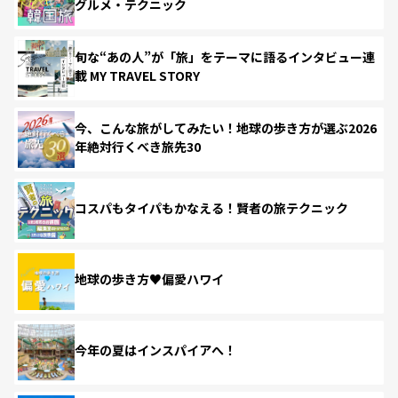
グルメ・テクニック
旬な“あの人”が「旅」をテーマに語るインタビュー連
載 MY TRAVEL STORY
今、こんな旅がしてみたい！地球の歩き方が選ぶ2026
年絶対行くべき旅先30
コスパもタイパもかなえる！賢者の旅テクニック
地球の歩き方♥偏愛ハワイ
今年の夏はインスパイアへ！