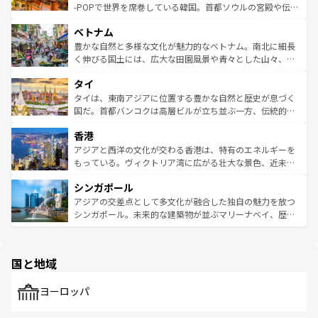
い。オーストラリアの多彩な魅力を存分に味わいつくそ
驚きをもたらしてくれる。また、奥深い台湾の食文化も魅
-POPで世界を席巻している韓国。首都ソウルの宮殿や伝統
う。 なお、新着のオーストラリア情報は
コンテンツ一覧
を
力で、夜市などの屋台グルメから高級料理、ヘルシーで美
家屋が並ぶエリアでは韓国の歴史と文化に浸ることがで
参照してほしい。
ベトナム
容にもいいと評判のスイーツなど、バラエティ豊かな料理
き、地方に足を延ばせば四季折々の自然美を楽しむことが
が味わえる。 なお、新着の台湾情報は
コンテンツ一覧
を参
できる。そして、キムチや焼肉、絶品のストリートフード
豊かな自然と多様な文化が魅力的なベトナム。南北に細長
照してほしい。
まで、さまざまな韓国料理が待っている。夜には、韓国な
く伸びる国土には、広大な田園風景や青々とした山々、世
らではのナイトライフも堪能できる。あたたかいホスピタ
界遺産に登録された壮大な自然景観が点在し、都市部では
タイ
リティに包まれながら、韓国の多彩な魅力を心ゆくまで味
急速な発展と共に伝統が息づく。ハノイの古い町並みやホ
わってみてほしい。 なお、新着の韓国情報は
コンテンツ一
ーチミン市のフランス統治時代の建物も、独特の雰囲気を
タイは、東南アジアに位置する豊かな自然と歴史が息づく
覧
を参照してほしい。
醸し出している。また、バラエティの豊かさとおいしさで
国だ。首都バンコクは高層ビルが立ち並ぶ一方、伝統的な
世界中の食通を魅了してやまないベトナム料理も魅力のひ
寺院や市場がいたるところに点在し、古きよき文化と現代
香港
とつ。フォーやバインミー、ベトナムコーヒーなどは、ぜ
の活気が交差している。北部ではチェンマイなどの山岳地
ひ現地で味わいたい。どの地域を訪れてもあたたかい人々
帯で自然と触れ合い、南部ではプーケットやクラビの美し
アジアと西洋の文化が交わる香港は、特有のエネルギーを
が旅行者を迎えてくれるので、きっと忘れられない旅にな
いビーチでリゾート気分を楽しむことができる。タイ料理
もっている。ヴィクトリア湾に広がる壮大な景色、近未来
るはずだ。 なお、新着のベトナム情報は
コンテンツ一覧
を
は世界的に有名で、屋台から高級レストランまで味覚を刺
的なアートスポット、そして歴史と現代が融合した町並
参照してほしい。
シンガポール
激する。気候は一年中温暖で、どの季節にも異なる楽しみ
み、どこを訪れても感動するはず。観光スポットが密集し
が待っている。親しみやすいタイの人々、仏教を中心とし
ており、効率よく見どころを回れるのも魅力。息をのむよ
アジアの交差点として多文化が融合した独自の魅力を放つ
た文化、そして多様な観光資源が、訪れる旅人を魅了し続
うな絶景から文化的な体験まで、香港を存分に楽しみ尽く
シンガポール。未来的な建築物が並ぶマリーナベイ、歴史
ける。 なお、新着のタイ情報は
コンテンツ一覧
を参照して
そう。 なお、新着の香港情報は
コンテンツ一覧
を参照して
と伝統を感じられるエスニックタウン、多数の緑豊かな公
ほしい。
ほしい。
園や自然保護区など、自然が調和した近代的な景観と文化
の多様性あふれるカラフルな町は、どこを歩いても新しい
国と地域
発見がある。さらに、治安のよさや充実した公共交通機関
も、旅行者にとっては魅力的なポイント。グルメも豊富
で、ホーカーズは地元の風情を楽しめる外せないスポット
ヨーロッパ
だ。訪れる人を飽きさせないシンガポールで、多様な魅力
を体感しよう。 なお、新着のシンガポール情報は
コンテン