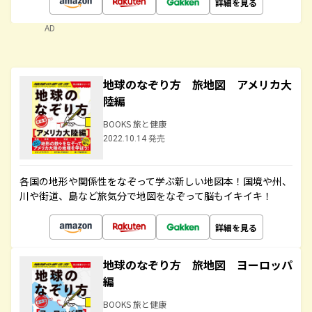
詳細を見る
AD
地球のなぞり方 旅地図 アメリカ大
陸編
BOOKS 旅と健康
2022.10.14 発売
各国の地形や関係性をなぞって学ぶ新しい地図本！国境や州、
川や街道、島など旅気分で地図をなぞって脳もイキイキ！
詳細を見る
地球のなぞり方 旅地図 ヨーロッパ
編
BOOKS 旅と健康