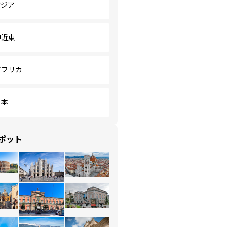
アジア
中近東
アフリカ
日本
ポット