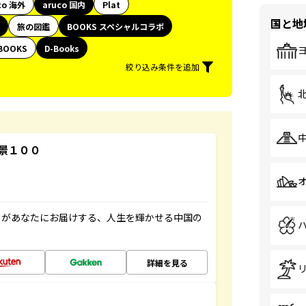
co 海外
aruco 国内
Plat
国と地
旅の図鑑
BOOKS スペシャルコラボ
BOOKS
D-Books
絞り込み条件を追加
景１００
」があなたにお届けする、人生を輝かせる中国の
詳細を見る