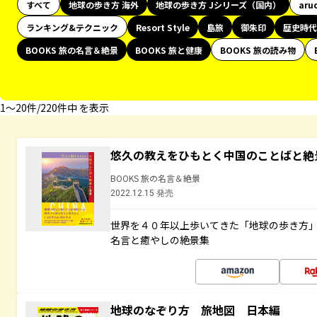
すべて
地球の歩き方 海外
地球の歩き方 Jシリーズ（国内）
aru
ランキング&テクニック
Resort Style
島旅
御朱印
歴史時代
BOOKS 旅の名言＆絶景
BOOKS 旅と健康
BOOKS 旅の読み物
1〜20件/220件中 を表示
悠久の教えをひもとく中国のことばと絶
BOOKS 旅の名言＆絶景
2022.12.15 発売
世界を４０年以上歩いてきた「地球の歩き方
名言と癒やしの絶景集
地球のなぞり方 旅地図 日本編