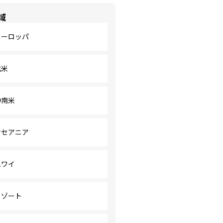
域
ヨーロッパ
北米
中南米
オセアニア
ハワイ
リゾート