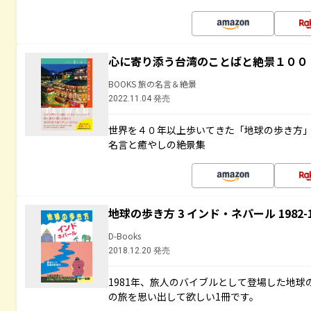
心に寄り添う台湾のことばと絶景１００
BOOKS 旅の名言＆絶景
2022.11.04 発売
世界を４０年以上歩いてきた「地球の歩き方
名言と癒やしの絶景集
地球の歩き方 3 インド・ネパール 1982
D-Books
2018.12.20 発売
1981年、旅人のバイブルとして登場した地
の旅を思い出して欲しい1冊です。