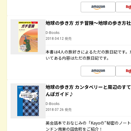
地球の歩き方 ガチ冒険～地球の歩き方
D-Books
2018.04.12 発売
本書は4人の旅好きによるただの旅日記です。
いてある内容はただの旅日記です。
地球の歩き方 カンタベリーと周辺のす
んぽガイド♪
D-Books
2018.07.26 発売
英会話本でおなじみの「Kayoの“秘密のノー
ンドン南東の田舎町をご紹介！