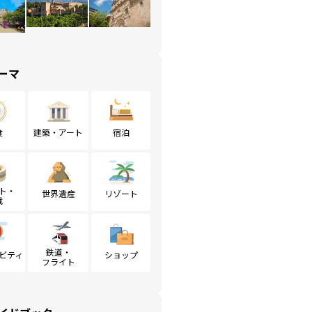
ーマ
食
建築・アート
宿泊
ト・
世界遺産
リゾート
戦
鉄道・
ビティ
ショップ
フライト