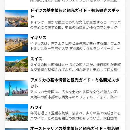
の城塞都市、穏やかなビーチリゾートまで多彩な表情を見
といった象徴的なスポットから、田舎町の古風な美しさま
せる。地方によって風土や気候が異なるスペインはその個
ドイツの基本情報と観光ガイド・有名観光スポッ
で、幅広い魅力が詰まっている。華麗な宮殿、歴史的な大
性で訪れる人を魅了する。 なお、新着のスペイン情報は
コ
聖堂、美しいビーチ、そして豊かな自然が、訪れる者を心
ト
ンテンツ一覧
を参照してほしい。
から魅了する。また、フランスは美食の国としても知ら
ドイツは、豊かな歴史と多彩な文化が交差するヨーロッパ
れ、フランス料理はユネスコ無形文化遺産にも登録されて
の中心に位置する国。中世の街並みが残るロマンチック街
いる。シャンパンの発祥地であるランス、プロヴァンスの
道から、未来を先取りするようなモダンな都市まで多様な
香り高いラベンダー畑など、多彩な楽しみ方が可能だ。さ
イギリス
顔を持つこの国は、どこを歩いても飽きることがない。ベ
らに、パリ以外の地域にも魅力が溢れており、どの街角に
ルリンの文化的活気、バイエルン州のアルプスの絶景、そ
イギリスは、古きよき伝統と最先端が共存する国。ウェス
も豊かな歴史と文化が息づいている。パリ以外の個性あふ
してライン川沿いのワイン畑といった風景は必見。ビール
トミンスター寺院や大英博物館のようなランドマーク、歴
れる地方に足を運ぶとそれぞれで全く異なる文化を体験で
とソーセージを味わいながら地元の人と過ごす楽しい時間
史ある大学都市、美しい丘陵地帯や牧歌的な風景など、エ
きるだろう。 なお、新着のフランス情報は
コンテンツ一覧
スイス
は、お酒好きな人にはぜひ体験してほしい。 なお、新着の
リアごとに異なる魅力がある。また、優雅なアフタヌーン
を参照してほしい。
ドイツ情報は
コンテンツ一覧
を参照してほしい。
ティー、ビール好きにはたまらない英国パブ、サッカー観
スイスの国土面積は九州ほどの広さだが、運行時刻が正確
戦など、本場だからこそできる体験も豊富。イギリスを旅
な交通網が整備されており、初心者でも安心して個人旅行
して楽しみつくそう。 なお、新着のイギリス情報は
コンテ
を楽しめる。日本同様に時刻表どおりの旅が可能だ。中世
アメリカの基本情報と観光ガイド・有名観光スポ
ンツ一覧
を参照してほしい。
の建物がそのまま残る町や、スイスならではのユニークな
博物館もあり、アルプス観光だけでなく町歩きも満喫する
ット
ことができる。国民の所得が高いため物価も高いが、旅行
アメリカ合衆国は、広大な土地と多様な文化が魅力の国。
者向けの交通パス提供のサービスもあり、うまく活用すれ
東海岸の都市部から西海岸のカリフォルニアまで、訪れる
ば市内交通費無料で観光を楽しむこともできる。 なお、新
場所ごとに異なる風景と体験が待っている。ニューヨーク
着のスイス情報は
コンテンツ一覧
を参照してほしい。
ハワイ
のような巨大都市は、観光、ショッピング、エンターテイ
ンメントが詰まった刺激的なスポットだ。一方、アメリカ
年間を通じて温暖な気候に恵まれ、多くの島で構成される
西部には大自然が広がり、グランドキャニオンやイエロー
ハワイは、どの島も独自の魅力をもっている。大自然の神
ストーン国立公園といった絶景が堪能できる。さらに、南
秘を感じたいなら、火山が生み出した壮大な景観を誇るハ
オーストラリアの基本情報と観光ガイド・有名観
部のニューオーリンズでは、音楽と美食が融合した独特の
ワイ島は見逃せない。また、定番の観光地といえばオアフ