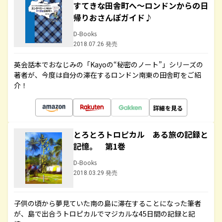
すてきな田舎町へ～ロンドンからの日
帰りおさんぽガイド♪
D-Books
2018.07.26 発売
英会話本でおなじみの「Kayoの“秘密のノート”」シリーズの
著者が、今度は自分の滞在するロンドン南東の田舎町をご紹
介！
詳細を見る
とろとろトロピカル ある旅の記録と
記憶。 第1巻
D-Books
2018.03.29 発売
子供の頃から夢見ていた南の島に滞在することになった筆者
が、島で出合うトロピカルでマジカルな45日間の記録と記