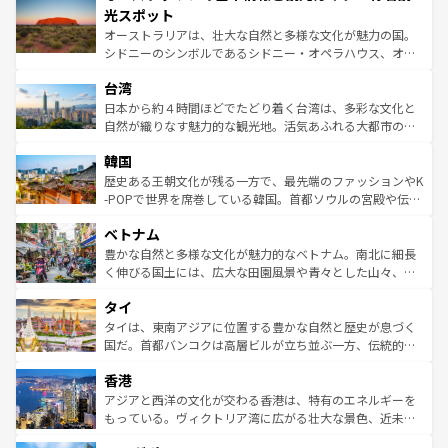
文化が魅力。旅行者はアメリカの各地域で異なる魅力を楽
島だが、静かな自然を求めるならマウイ島やカウアイ島が
光スポット
しみながら、その多様性と豊かな歴史を感じることができ
おすすめ。エメラルドグリーンに輝く海をはじめ、豊かな
オーストラリアは、壮大な自然と多様な文化が魅力の国。
るだろう。車でのロードトリップや列車の旅も、アメリカ
文化や歴史が息づいている。「アロハスピリット」と呼ば
シドニーのシンボルであるシドニー・オペラハウス、オー
ならではの贅沢な旅のスタイルだ。 なお、新着のアメリカ
れるおもてなしの心で訪れる人々を迎えてくれるハワイの
ストラリア東海岸北部に広がる大サンゴ礁地帯グレートバ
情報は
コンテンツ一覧
を参照してほしい。
人々、おいしいローカルフードやハワイアンミュージッ
台湾
リアリーフや大陸中央部にそびえるウルル（エアーズロッ
ク、伝統的なフラダンスなど、すべてがハワイの魅力を彩
ク）、タスマニアの美しい原生林やケアンズの熱帯雨林な
日本から約４時間ほどでたどり着く台湾は、多彩な文化と
っている。訪れるたびに新しい発見と感動が待っているハ
ど、見どころがたくさん。また、カフェやワイン、オージ
自然が織りなす魅力的な観光地。活気あふれる大都市の台
ワイを、存分に味わってほしい。 なお、新着のハワイ情報
ービーフなどの食文化も豊かで、美味しいものであふれて
北やノスタルジックな町並みが人気な九份（ジォウフェ
は
コンテンツ一覧
を参照してほしい。
韓国
いる。アクティビティも充実しており、サーフィンやダイ
ン）、静ひつな山岳地帯である台湾東部など、都市の喧騒
ビング、ハイキングなど、アウトドア好きにはたまらな
と山間の静けさが共存しており、訪れる人に新しい発見と
歴史ある王朝文化が残る一方で、最先端のファッションやK
い。オーストラリアの多彩な魅力を存分に味わいつくそ
驚きをもたらしてくれる。また、奥深い台湾の食文化も魅
-POPで世界を席巻している韓国。首都ソウルの宮殿や伝統
う。 なお、新着のオーストラリア情報は
コンテンツ一覧
を
力で、夜市などの屋台グルメから高級料理、ヘルシーで美
家屋が並ぶエリアでは韓国の歴史と文化に浸ることがで
参照してほしい。
ベトナム
容にもいいと評判のスイーツなど、バラエティ豊かな料理
き、地方に足を延ばせば四季折々の自然美を楽しむことが
が味わえる。 なお、新着の台湾情報は
コンテンツ一覧
を参
できる。そして、キムチや焼肉、絶品のストリートフード
豊かな自然と多様な文化が魅力的なベトナム。南北に細長
照してほしい。
まで、さまざまな韓国料理が待っている。夜には、韓国な
く伸びる国土には、広大な田園風景や青々とした山々、世
らではのナイトライフも堪能できる。あたたかいホスピタ
界遺産に登録された壮大な自然景観が点在し、都市部では
タイ
リティに包まれながら、韓国の多彩な魅力を心ゆくまで味
急速な発展と共に伝統が息づく。ハノイの古い町並みやホ
わってみてほしい。 なお、新着の韓国情報は
コンテンツ一
ーチミン市のフランス統治時代の建物も、独特の雰囲気を
タイは、東南アジアに位置する豊かな自然と歴史が息づく
覧
を参照してほしい。
醸し出している。また、バラエティの豊かさとおいしさで
国だ。首都バンコクは高層ビルが立ち並ぶ一方、伝統的な
世界中の食通を魅了してやまないベトナム料理も魅力のひ
寺院や市場がいたるところに点在し、古きよき文化と現代
香港
とつ。フォーやバインミー、ベトナムコーヒーなどは、ぜ
の活気が交差している。北部ではチェンマイなどの山岳地
ひ現地で味わいたい。どの地域を訪れてもあたたかい人々
帯で自然と触れ合い、南部ではプーケットやクラビの美し
アジアと西洋の文化が交わる香港は、特有のエネルギーを
が旅行者を迎えてくれるので、きっと忘れられない旅にな
いビーチでリゾート気分を楽しむことができる。タイ料理
もっている。ヴィクトリア湾に広がる壮大な景色、近未来
るはずだ。 なお、新着のベトナム情報は
コンテンツ一覧
を
は世界的に有名で、屋台から高級レストランまで味覚を刺
的なアートスポット、そして歴史と現代が融合した町並