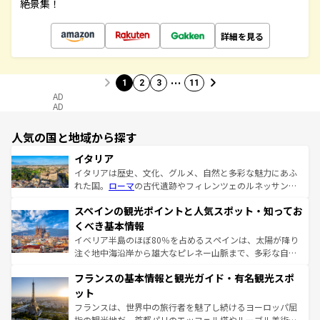
絶景集！
詳細を見る
…
1
2
3
11
AD
AD
人気の国と地域から探す
イタリア
イタリアは歴史、文化、グルメ、自然と多彩な魅力にあふ
れた国。
ローマ
の古代遺跡やフィレンツェのルネッサンス
美術、ヴェネツィアの運河など、歴史あるスポットはもち
スペインの観光ポイントと人気スポット・知ってお
ろん、トスカーナの美しい田園風景やアマルフィ海岸の絶
景など、自然景観も見逃せない。観光の合間には、本場の
くべき基本情報
ピザやパスタなど、絶品のイタリア料理を堪能することも
イベリア半島のほぼ80％を占めるスペインは、太陽が降り
できる。朝目覚めてから夜眠るまで、すべての瞬間を楽し
注ぐ地中海沿岸から雄大なピレネー山脈まで、多彩な自然
ませてくれるイタリアで、忘れられない旅をしてみよう！
と文化が詰まったヨーロッパ屈指の旅行先だ。多様な地域
なお、新着のイタリア情報は
コンテンツ一覧
を参照してほ
フランスの基本情報と観光ガイド・有名観光スポ
文化が根付くこの国では、情熱的なフラメンコ、熱気あふ
しい。
れる闘牛、そして美味しいタパスが生活の一部となってい
ット
る。首都マドリードの洗練された雰囲気や、バルセロナの
フランスは、世界中の旅行者を魅了し続けるヨーロッパ屈
アートに溢れた街角から、地方では古代ローマ遺跡や中世
指の観光地だ。首都パリのエッフェル塔やルーブル美術館