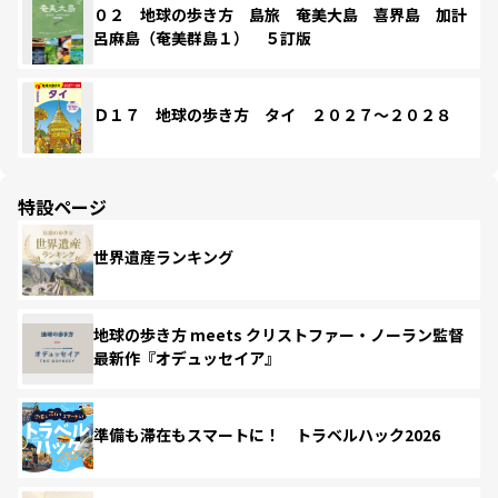
０２ 地球の歩き方 島旅 奄美大島 喜界島 加計
呂麻島（奄美群島１） ５訂版
Ｄ１７ 地球の歩き方 タイ ２０２７～２０２８
特設ページ
世界遺産ランキング
地球の歩き方 meets クリストファー・ノーラン監督
最新作『オデュッセイア』
準備も滞在もスマートに！ トラベルハック2026