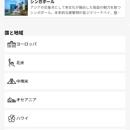
参照してほしい。
シンガポール
激する。気候は一年中温暖で、どの季節にも異なる楽しみ
み、どこを訪れても感動するはず。観光スポットが密集し
が待っている。親しみやすいタイの人々、仏教を中心とし
ており、効率よく見どころを回れるのも魅力。息をのむよ
アジアの交差点として多文化が融合した独自の魅力を放つ
た文化、そして多様な観光資源が、訪れる旅人を魅了し続
うな絶景から文化的な体験まで、香港を存分に楽しみ尽く
シンガポール。未来的な建築物が並ぶマリーナベイ、歴史
ける。 なお、新着のタイ情報は
コンテンツ一覧
を参照して
そう。 なお、新着の香港情報は
コンテンツ一覧
を参照して
と伝統を感じられるエスニックタウン、多数の緑豊かな公
ほしい。
ほしい。
園や自然保護区など、自然が調和した近代的な景観と文化
の多様性あふれるカラフルな町は、どこを歩いても新しい
国と地域
発見がある。さらに、治安のよさや充実した公共交通機関
も、旅行者にとっては魅力的なポイント。グルメも豊富
で、ホーカーズは地元の風情を楽しめる外せないスポット
ヨーロッパ
だ。訪れる人を飽きさせないシンガポールで、多様な魅力
を体感しよう。 なお、新着のシンガポール情報は
コンテン
ツ一覧
を参照してほしい。
北米
中南米
オセアニア
ハワイ