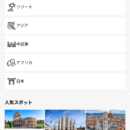
リゾート
アジア
中近東
アフリカ
日本
人気スポット