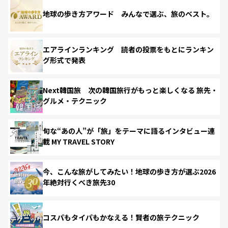
地球の歩き方アワード みんなで選ぶ、旅のベスト。
エアラインランキング 読者の投票をもとにランキン
グ形式で発表
Next韓国旅 次の韓国旅行がもっと楽しくなる 旅先・
グルメ・テクニック
旬な“あの人”が「旅」をテーマに語るインタビュー連
載 MY TRAVEL STORY
今、こんな旅がしてみたい！地球の歩き方が選ぶ2026
年絶対行くべき旅先30
コスパもタイパもかなえる！賢者の旅テクニック