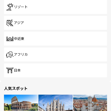
リゾート
アジア
中近東
アフリカ
日本
人気スポット