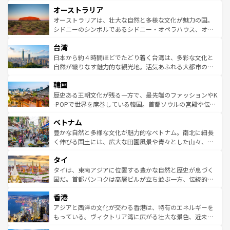
ストーン国立公園といった絶景が堪能できる。さらに、南
秘を感じたいなら、火山が生み出した壮大な景観を誇るハ
オーストラリア
部のニューオーリンズでは、音楽と美食が融合した独特の
ワイ島は見逃せない。また、定番の観光地といえばオアフ
文化が魅力。旅行者はアメリカの各地域で異なる魅力を楽
島だが、静かな自然を求めるならマウイ島やカウアイ島が
オーストラリアは、壮大な自然と多様な文化が魅力の国。
しみながら、その多様性と豊かな歴史を感じることができ
おすすめ。エメラルドグリーンに輝く海をはじめ、豊かな
シドニーのシンボルであるシドニー・オペラハウス、オー
るだろう。車でのロードトリップや列車の旅も、アメリカ
文化や歴史が息づいている。「アロハスピリット」と呼ば
ストラリア東海岸北部に広がる大サンゴ礁地帯グレートバ
ならではの贅沢な旅のスタイルだ。 なお、新着のアメリカ
台湾
れるおもてなしの心で訪れる人々を迎えてくれるハワイの
リアリーフや大陸中央部にそびえるウルル（エアーズロッ
情報は
コンテンツ一覧
を参照してほしい。
人々、おいしいローカルフードやハワイアンミュージッ
ク）、タスマニアの美しい原生林やケアンズの熱帯雨林な
日本から約４時間ほどでたどり着く台湾は、多彩な文化と
ク、伝統的なフラダンスなど、すべてがハワイの魅力を彩
ど、見どころがたくさん。また、カフェやワイン、オージ
自然が織りなす魅力的な観光地。活気あふれる大都市の台
っている。訪れるたびに新しい発見と感動が待っているハ
ービーフなどの食文化も豊かで、美味しいものであふれて
北やノスタルジックな町並みが人気な九份（ジォウフェ
ワイを、存分に味わってほしい。 なお、新着のハワイ情報
韓国
いる。アクティビティも充実しており、サーフィンやダイ
ン）、静ひつな山岳地帯である台湾東部など、都市の喧騒
は
コンテンツ一覧
を参照してほしい。
ビング、ハイキングなど、アウトドア好きにはたまらな
と山間の静けさが共存しており、訪れる人に新しい発見と
歴史ある王朝文化が残る一方で、最先端のファッションやK
い。オーストラリアの多彩な魅力を存分に味わいつくそ
驚きをもたらしてくれる。また、奥深い台湾の食文化も魅
-POPで世界を席巻している韓国。首都ソウルの宮殿や伝統
う。 なお、新着のオーストラリア情報は
コンテンツ一覧
を
力で、夜市などの屋台グルメから高級料理、ヘルシーで美
家屋が並ぶエリアでは韓国の歴史と文化に浸ることがで
参照してほしい。
ベトナム
容にもいいと評判のスイーツなど、バラエティ豊かな料理
き、地方に足を延ばせば四季折々の自然美を楽しむことが
が味わえる。 なお、新着の台湾情報は
コンテンツ一覧
を参
できる。そして、キムチや焼肉、絶品のストリートフード
豊かな自然と多様な文化が魅力的なベトナム。南北に細長
照してほしい。
まで、さまざまな韓国料理が待っている。夜には、韓国な
く伸びる国土には、広大な田園風景や青々とした山々、世
らではのナイトライフも堪能できる。あたたかいホスピタ
界遺産に登録された壮大な自然景観が点在し、都市部では
タイ
リティに包まれながら、韓国の多彩な魅力を心ゆくまで味
急速な発展と共に伝統が息づく。ハノイの古い町並みやホ
わってみてほしい。 なお、新着の韓国情報は
コンテンツ一
ーチミン市のフランス統治時代の建物も、独特の雰囲気を
タイは、東南アジアに位置する豊かな自然と歴史が息づく
覧
を参照してほしい。
醸し出している。また、バラエティの豊かさとおいしさで
国だ。首都バンコクは高層ビルが立ち並ぶ一方、伝統的な
世界中の食通を魅了してやまないベトナム料理も魅力のひ
寺院や市場がいたるところに点在し、古きよき文化と現代
香港
とつ。フォーやバインミー、ベトナムコーヒーなどは、ぜ
の活気が交差している。北部ではチェンマイなどの山岳地
ひ現地で味わいたい。どの地域を訪れてもあたたかい人々
帯で自然と触れ合い、南部ではプーケットやクラビの美し
アジアと西洋の文化が交わる香港は、特有のエネルギーを
が旅行者を迎えてくれるので、きっと忘れられない旅にな
いビーチでリゾート気分を楽しむことができる。タイ料理
もっている。ヴィクトリア湾に広がる壮大な景色、近未来
るはずだ。 なお、新着のベトナム情報は
コンテンツ一覧
を
は世界的に有名で、屋台から高級レストランまで味覚を刺
的なアートスポット、そして歴史と現代が融合した町並