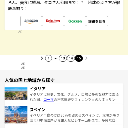
ろん、美食に銭湯、タコさん公園まで！？ 地球の歩き方が徹
底深掘り！
詳細を見る
AD
…
1
13
14
15
AD
AD
人気の国と地域から探す
イタリア
イタリアは歴史、文化、グルメ、自然と多彩な魅力にあふ
れた国。
ローマ
の古代遺跡やフィレンツェのルネッサンス
美術、ヴェネツィアの運河など、歴史あるスポットはもち
スペイン
ろん、トスカーナの美しい田園風景やアマルフィ海岸の絶
景など、自然景観も見逃せない。観光の合間には、本場の
イベリア半島のほぼ80％を占めるスペインは、太陽が降り
ピザやパスタなど、絶品のイタリア料理を堪能することも
注ぐ地中海沿岸から雄大なピレネー山脈まで、多彩な自然
できる。朝目覚めてから夜眠るまで、すべての瞬間を楽し
と文化が詰まったヨーロッパ屈指の旅行先だ。多様な地域