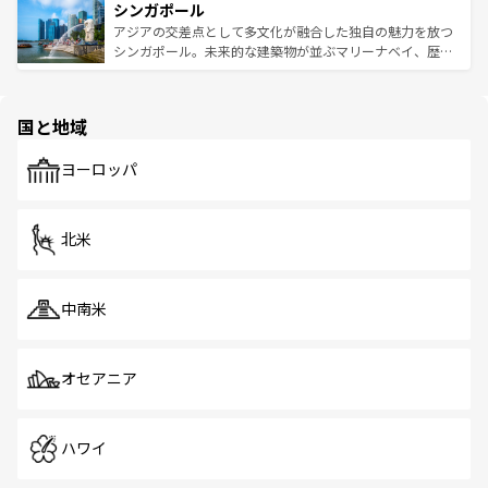
参照してほしい。
シンガポール
激する。気候は一年中温暖で、どの季節にも異なる楽しみ
み、どこを訪れても感動するはず。観光スポットが密集し
が待っている。親しみやすいタイの人々、仏教を中心とし
ており、効率よく見どころを回れるのも魅力。息をのむよ
アジアの交差点として多文化が融合した独自の魅力を放つ
た文化、そして多様な観光資源が、訪れる旅人を魅了し続
うな絶景から文化的な体験まで、香港を存分に楽しみ尽く
シンガポール。未来的な建築物が並ぶマリーナベイ、歴史
ける。 なお、新着のタイ情報は
コンテンツ一覧
を参照して
そう。 なお、新着の香港情報は
コンテンツ一覧
を参照して
と伝統を感じられるエスニックタウン、多数の緑豊かな公
ほしい。
ほしい。
園や自然保護区など、自然が調和した近代的な景観と文化
の多様性あふれるカラフルな町は、どこを歩いても新しい
国と地域
発見がある。さらに、治安のよさや充実した公共交通機関
も、旅行者にとっては魅力的なポイント。グルメも豊富
で、ホーカーズは地元の風情を楽しめる外せないスポット
ヨーロッパ
だ。訪れる人を飽きさせないシンガポールで、多様な魅力
を体感しよう。 なお、新着のシンガポール情報は
コンテン
ツ一覧
を参照してほしい。
北米
中南米
オセアニア
ハワイ