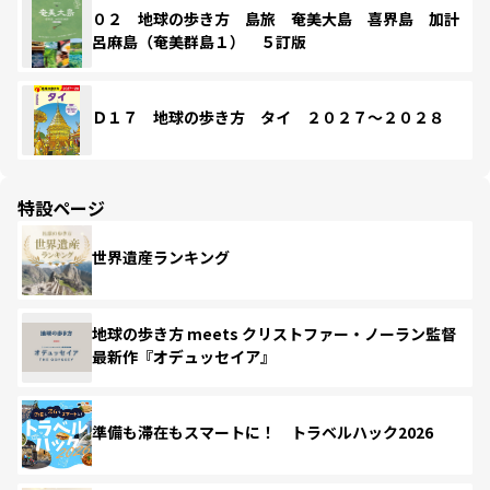
０２ 地球の歩き方 島旅 奄美大島 喜界島 加計
呂麻島（奄美群島１） ５訂版
Ｄ１７ 地球の歩き方 タイ ２０２７～２０２８
特設ページ
世界遺産ランキング
地球の歩き方 meets クリストファー・ノーラン監督
最新作『オデュッセイア』
準備も滞在もスマートに！ トラベルハック2026