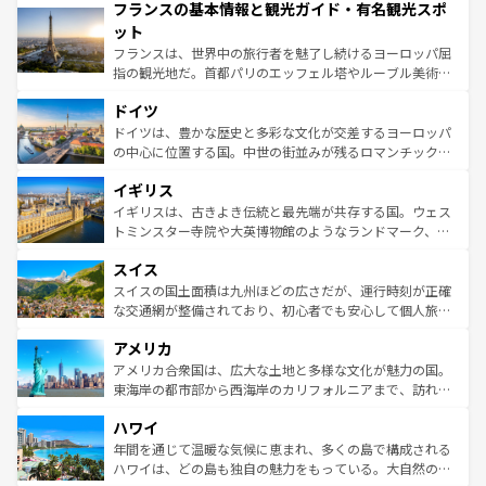
フランスの基本情報と観光ガイド・有名観光スポ
ませてくれるイタリアで、忘れられない旅をしてみよう！
文化が根付くこの国では、情熱的なフラメンコ、熱気あふ
なお、新着のイタリア情報は
コンテンツ一覧
を参照してほ
れる闘牛、そして美味しいタパスが生活の一部となってい
ット
しい。
る。首都マドリードの洗練された雰囲気や、バルセロナの
フランスは、世界中の旅行者を魅了し続けるヨーロッパ屈
アートに溢れた街角から、地方では古代ローマ遺跡や中世
指の観光地だ。首都パリのエッフェル塔やルーブル美術館
の城塞都市、穏やかなビーチリゾートまで多彩な表情を見
といった象徴的なスポットから、田舎町の古風な美しさま
せる。地方によって風土や気候が異なるスペインはその個
ドイツ
で、幅広い魅力が詰まっている。華麗な宮殿、歴史的な大
性で訪れる人を魅了する。 なお、新着のスペイン情報は
コ
聖堂、美しいビーチ、そして豊かな自然が、訪れる者を心
ドイツは、豊かな歴史と多彩な文化が交差するヨーロッパ
ンテンツ一覧
を参照してほしい。
から魅了する。また、フランスは美食の国としても知ら
の中心に位置する国。中世の街並みが残るロマンチック街
れ、フランス料理はユネスコ無形文化遺産にも登録されて
道から、未来を先取りするようなモダンな都市まで多様な
イギリス
いる。シャンパンの発祥地であるランス、プロヴァンスの
顔を持つこの国は、どこを歩いても飽きることがない。ベ
香り高いラベンダー畑など、多彩な楽しみ方が可能だ。さ
ルリンの文化的活気、バイエルン州のアルプスの絶景、そ
イギリスは、古きよき伝統と最先端が共存する国。ウェス
らに、パリ以外の地域にも魅力が溢れており、どの街角に
してライン川沿いのワイン畑といった風景は必見。ビール
トミンスター寺院や大英博物館のようなランドマーク、歴
も豊かな歴史と文化が息づいている。パリ以外の個性あふ
とソーセージを味わいながら地元の人と過ごす楽しい時間
史ある大学都市、美しい丘陵地帯や牧歌的な風景など、エ
れる地方に足を運ぶとそれぞれで全く異なる文化を体験で
スイス
は、お酒好きな人にはぜひ体験してほしい。 なお、新着の
リアごとに異なる魅力がある。また、優雅なアフタヌーン
きるだろう。 なお、新着のフランス情報は
コンテンツ一覧
ドイツ情報は
コンテンツ一覧
を参照してほしい。
ティー、ビール好きにはたまらない英国パブ、サッカー観
スイスの国土面積は九州ほどの広さだが、運行時刻が正確
を参照してほしい。
戦など、本場だからこそできる体験も豊富。イギリスを旅
な交通網が整備されており、初心者でも安心して個人旅行
して楽しみつくそう。 なお、新着のイギリス情報は
コンテ
を楽しめる。日本同様に時刻表どおりの旅が可能だ。中世
アメリカ
ンツ一覧
を参照してほしい。
の建物がそのまま残る町や、スイスならではのユニークな
博物館もあり、アルプス観光だけでなく町歩きも満喫する
アメリカ合衆国は、広大な土地と多様な文化が魅力の国。
ことができる。国民の所得が高いため物価も高いが、旅行
東海岸の都市部から西海岸のカリフォルニアまで、訪れる
者向けの交通パス提供のサービスもあり、うまく活用すれ
場所ごとに異なる風景と体験が待っている。ニューヨーク
ハワイ
ば市内交通費無料で観光を楽しむこともできる。 なお、新
のような巨大都市は、観光、ショッピング、エンターテイ
着のスイス情報は
コンテンツ一覧
を参照してほしい。
ンメントが詰まった刺激的なスポットだ。一方、アメリカ
年間を通じて温暖な気候に恵まれ、多くの島で構成される
西部には大自然が広がり、グランドキャニオンやイエロー
ハワイは、どの島も独自の魅力をもっている。大自然の神