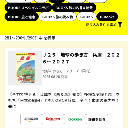
BOOKS スペシャルコラボ
BOOKS 旅の名言＆絶景
BOOKS 旅と健康
BOOKS 旅の読み物
BOOKS
D-Books
絞り込み条件を追加
281〜290件/290件中 を表示
Ｊ２５ 地球の歩き方 兵庫 ２０２
６～２０２７
地球の歩き方 Jシリーズ（国内）
2025.08.28 発売
【全力で推せる！兵庫を《再＆深》発見】多様な気候と風土を
もち「日本の縮図」ともいわれる兵庫。全４１市町の魅力を１
冊に
詳細を見る