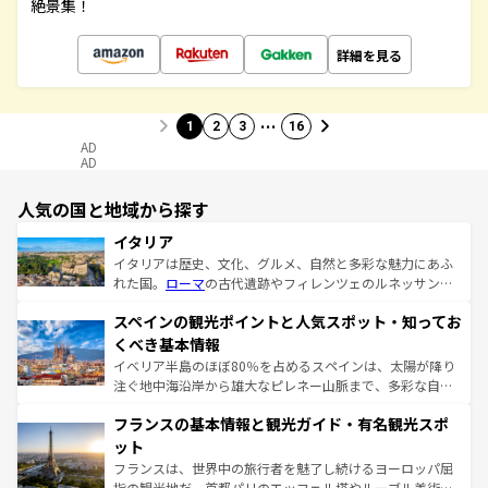
絶景集！
詳細を見る
…
1
2
3
16
AD
AD
人気の国と地域から探す
イタリア
イタリアは歴史、文化、グルメ、自然と多彩な魅力にあふ
れた国。
ローマ
の古代遺跡やフィレンツェのルネッサンス
美術、ヴェネツィアの運河など、歴史あるスポットはもち
スペインの観光ポイントと人気スポット・知ってお
ろん、トスカーナの美しい田園風景やアマルフィ海岸の絶
景など、自然景観も見逃せない。観光の合間には、本場の
くべき基本情報
ピザやパスタなど、絶品のイタリア料理を堪能することも
イベリア半島のほぼ80％を占めるスペインは、太陽が降り
できる。朝目覚めてから夜眠るまで、すべての瞬間を楽し
注ぐ地中海沿岸から雄大なピレネー山脈まで、多彩な自然
ませてくれるイタリアで、忘れられない旅をしてみよう！
と文化が詰まったヨーロッパ屈指の旅行先だ。多様な地域
なお、新着のイタリア情報は
コンテンツ一覧
を参照してほ
フランスの基本情報と観光ガイド・有名観光スポ
文化が根付くこの国では、情熱的なフラメンコ、熱気あふ
しい。
れる闘牛、そして美味しいタパスが生活の一部となってい
ット
る。首都マドリードの洗練された雰囲気や、バルセロナの
フランスは、世界中の旅行者を魅了し続けるヨーロッパ屈
アートに溢れた街角から、地方では古代ローマ遺跡や中世
指の観光地だ。首都パリのエッフェル塔やルーブル美術館