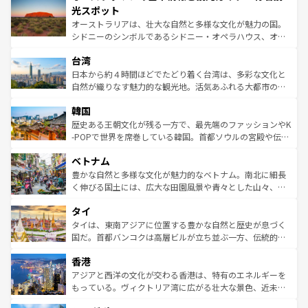
文化が魅力。旅行者はアメリカの各地域で異なる魅力を楽
島だが、静かな自然を求めるならマウイ島やカウアイ島が
光スポット
しみながら、その多様性と豊かな歴史を感じることができ
おすすめ。エメラルドグリーンに輝く海をはじめ、豊かな
オーストラリアは、壮大な自然と多様な文化が魅力の国。
るだろう。車でのロードトリップや列車の旅も、アメリカ
文化や歴史が息づいている。「アロハスピリット」と呼ば
シドニーのシンボルであるシドニー・オペラハウス、オー
ならではの贅沢な旅のスタイルだ。 なお、新着のアメリカ
れるおもてなしの心で訪れる人々を迎えてくれるハワイの
ストラリア東海岸北部に広がる大サンゴ礁地帯グレートバ
情報は
コンテンツ一覧
を参照してほしい。
人々、おいしいローカルフードやハワイアンミュージッ
台湾
リアリーフや大陸中央部にそびえるウルル（エアーズロッ
ク、伝統的なフラダンスなど、すべてがハワイの魅力を彩
ク）、タスマニアの美しい原生林やケアンズの熱帯雨林な
日本から約４時間ほどでたどり着く台湾は、多彩な文化と
っている。訪れるたびに新しい発見と感動が待っているハ
ど、見どころがたくさん。また、カフェやワイン、オージ
自然が織りなす魅力的な観光地。活気あふれる大都市の台
ワイを、存分に味わってほしい。 なお、新着のハワイ情報
ービーフなどの食文化も豊かで、美味しいものであふれて
北やノスタルジックな町並みが人気な九份（ジォウフェ
は
コンテンツ一覧
を参照してほしい。
韓国
いる。アクティビティも充実しており、サーフィンやダイ
ン）、静ひつな山岳地帯である台湾東部など、都市の喧騒
ビング、ハイキングなど、アウトドア好きにはたまらな
と山間の静けさが共存しており、訪れる人に新しい発見と
歴史ある王朝文化が残る一方で、最先端のファッションやK
い。オーストラリアの多彩な魅力を存分に味わいつくそ
驚きをもたらしてくれる。また、奥深い台湾の食文化も魅
-POPで世界を席巻している韓国。首都ソウルの宮殿や伝統
う。 なお、新着のオーストラリア情報は
コンテンツ一覧
を
力で、夜市などの屋台グルメから高級料理、ヘルシーで美
家屋が並ぶエリアでは韓国の歴史と文化に浸ることがで
参照してほしい。
ベトナム
容にもいいと評判のスイーツなど、バラエティ豊かな料理
き、地方に足を延ばせば四季折々の自然美を楽しむことが
が味わえる。 なお、新着の台湾情報は
コンテンツ一覧
を参
できる。そして、キムチや焼肉、絶品のストリートフード
豊かな自然と多様な文化が魅力的なベトナム。南北に細長
照してほしい。
まで、さまざまな韓国料理が待っている。夜には、韓国な
く伸びる国土には、広大な田園風景や青々とした山々、世
らではのナイトライフも堪能できる。あたたかいホスピタ
界遺産に登録された壮大な自然景観が点在し、都市部では
タイ
リティに包まれながら、韓国の多彩な魅力を心ゆくまで味
急速な発展と共に伝統が息づく。ハノイの古い町並みやホ
わってみてほしい。 なお、新着の韓国情報は
コンテンツ一
ーチミン市のフランス統治時代の建物も、独特の雰囲気を
タイは、東南アジアに位置する豊かな自然と歴史が息づく
覧
を参照してほしい。
醸し出している。また、バラエティの豊かさとおいしさで
国だ。首都バンコクは高層ビルが立ち並ぶ一方、伝統的な
世界中の食通を魅了してやまないベトナム料理も魅力のひ
寺院や市場がいたるところに点在し、古きよき文化と現代
香港
とつ。フォーやバインミー、ベトナムコーヒーなどは、ぜ
の活気が交差している。北部ではチェンマイなどの山岳地
ひ現地で味わいたい。どの地域を訪れてもあたたかい人々
帯で自然と触れ合い、南部ではプーケットやクラビの美し
アジアと西洋の文化が交わる香港は、特有のエネルギーを
が旅行者を迎えてくれるので、きっと忘れられない旅にな
いビーチでリゾート気分を楽しむことができる。タイ料理
もっている。ヴィクトリア湾に広がる壮大な景色、近未来
るはずだ。 なお、新着のベトナム情報は
コンテンツ一覧
を
は世界的に有名で、屋台から高級レストランまで味覚を刺
的なアートスポット、そして歴史と現代が融合した町並