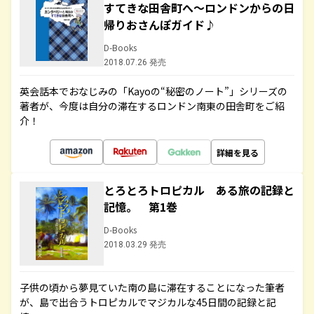
すてきな田舎町へ～ロンドンからの日
帰りおさんぽガイド♪
D-Books
2018.07.26 発売
英会話本でおなじみの「Kayoの“秘密のノート”」シリーズの
著者が、今度は自分の滞在するロンドン南東の田舎町をご紹
介！
詳細を見る
とろとろトロピカル ある旅の記録と
記憶。 第1巻
D-Books
2018.03.29 発売
子供の頃から夢見ていた南の島に滞在することになった筆者
が、島で出合うトロピカルでマジカルな45日間の記録と記