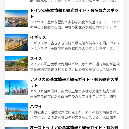
の城塞都市、穏やかなビーチリゾートまで多彩な表情を見
といった象徴的なスポットから、田舎町の古風な美しさま
せる。地方によって風土や気候が異なるスペインはその個
ドイツの基本情報と観光ガイド・有名観光スポッ
で、幅広い魅力が詰まっている。華麗な宮殿、歴史的な大
性で訪れる人を魅了する。 なお、新着のスペイン情報は
コ
聖堂、美しいビーチ、そして豊かな自然が、訪れる者を心
ト
ンテンツ一覧
を参照してほしい。
から魅了する。また、フランスは美食の国としても知ら
ドイツは、豊かな歴史と多彩な文化が交差するヨーロッパ
れ、フランス料理はユネスコ無形文化遺産にも登録されて
の中心に位置する国。中世の街並みが残るロマンチック街
いる。シャンパンの発祥地であるランス、プロヴァンスの
道から、未来を先取りするようなモダンな都市まで多様な
香り高いラベンダー畑など、多彩な楽しみ方が可能だ。さ
イギリス
顔を持つこの国は、どこを歩いても飽きることがない。ベ
らに、パリ以外の地域にも魅力が溢れており、どの街角に
ルリンの文化的活気、バイエルン州のアルプスの絶景、そ
イギリスは、古きよき伝統と最先端が共存する国。ウェス
も豊かな歴史と文化が息づいている。パリ以外の個性あふ
してライン川沿いのワイン畑といった風景は必見。ビール
トミンスター寺院や大英博物館のようなランドマーク、歴
れる地方に足を運ぶとそれぞれで全く異なる文化を体験で
とソーセージを味わいながら地元の人と過ごす楽しい時間
史ある大学都市、美しい丘陵地帯や牧歌的な風景など、エ
きるだろう。 なお、新着のフランス情報は
コンテンツ一覧
スイス
は、お酒好きな人にはぜひ体験してほしい。 なお、新着の
リアごとに異なる魅力がある。また、優雅なアフタヌーン
を参照してほしい。
ドイツ情報は
コンテンツ一覧
を参照してほしい。
ティー、ビール好きにはたまらない英国パブ、サッカー観
スイスの国土面積は九州ほどの広さだが、運行時刻が正確
戦など、本場だからこそできる体験も豊富。イギリスを旅
な交通網が整備されており、初心者でも安心して個人旅行
して楽しみつくそう。 なお、新着のイギリス情報は
コンテ
を楽しめる。日本同様に時刻表どおりの旅が可能だ。中世
アメリカの基本情報と観光ガイド・有名観光スポ
ンツ一覧
を参照してほしい。
の建物がそのまま残る町や、スイスならではのユニークな
博物館もあり、アルプス観光だけでなく町歩きも満喫する
ット
ことができる。国民の所得が高いため物価も高いが、旅行
アメリカ合衆国は、広大な土地と多様な文化が魅力の国。
者向けの交通パス提供のサービスもあり、うまく活用すれ
東海岸の都市部から西海岸のカリフォルニアまで、訪れる
ば市内交通費無料で観光を楽しむこともできる。 なお、新
場所ごとに異なる風景と体験が待っている。ニューヨーク
着のスイス情報は
コンテンツ一覧
を参照してほしい。
ハワイ
のような巨大都市は、観光、ショッピング、エンターテイ
ンメントが詰まった刺激的なスポットだ。一方、アメリカ
年間を通じて温暖な気候に恵まれ、多くの島で構成される
西部には大自然が広がり、グランドキャニオンやイエロー
ハワイは、どの島も独自の魅力をもっている。大自然の神
ストーン国立公園といった絶景が堪能できる。さらに、南
秘を感じたいなら、火山が生み出した壮大な景観を誇るハ
オーストラリアの基本情報と観光ガイド・有名観
部のニューオーリンズでは、音楽と美食が融合した独特の
ワイ島は見逃せない。また、定番の観光地といえばオアフ