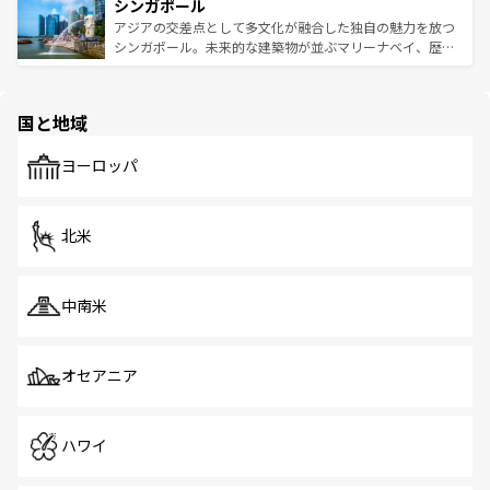
参照してほしい。
シンガポール
激する。気候は一年中温暖で、どの季節にも異なる楽しみ
み、どこを訪れても感動するはず。観光スポットが密集し
が待っている。親しみやすいタイの人々、仏教を中心とし
ており、効率よく見どころを回れるのも魅力。息をのむよ
アジアの交差点として多文化が融合した独自の魅力を放つ
た文化、そして多様な観光資源が、訪れる旅人を魅了し続
うな絶景から文化的な体験まで、香港を存分に楽しみ尽く
シンガポール。未来的な建築物が並ぶマリーナベイ、歴史
ける。 なお、新着のタイ情報は
コンテンツ一覧
を参照して
そう。 なお、新着の香港情報は
コンテンツ一覧
を参照して
と伝統を感じられるエスニックタウン、多数の緑豊かな公
ほしい。
ほしい。
園や自然保護区など、自然が調和した近代的な景観と文化
の多様性あふれるカラフルな町は、どこを歩いても新しい
国と地域
発見がある。さらに、治安のよさや充実した公共交通機関
も、旅行者にとっては魅力的なポイント。グルメも豊富
で、ホーカーズは地元の風情を楽しめる外せないスポット
ヨーロッパ
だ。訪れる人を飽きさせないシンガポールで、多様な魅力
を体感しよう。 なお、新着のシンガポール情報は
コンテン
ツ一覧
を参照してほしい。
北米
中南米
オセアニア
ハワイ