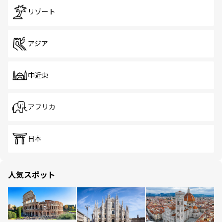
リゾート
アジア
中近東
アフリカ
日本
人気スポット