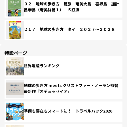
０２ 地球の歩き方 島旅 奄美大島 喜界島 加計
呂麻島（奄美群島１） ５訂版
Ｄ１７ 地球の歩き方 タイ ２０２７～２０２８
特設ページ
世界遺産ランキング
地球の歩き方 meets クリストファー・ノーラン監督
最新作『オデュッセイア』
準備も滞在もスマートに！ トラベルハック2026