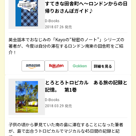
すてきな田舎町へ～ロンドンからの日
帰りおさんぽガイド♪
D-Books
2018.07.26 発売
英会話本でおなじみの「Kayoの“秘密のノート”」シリーズの
著者が、今度は自分の滞在するロンドン南東の田舎町をご紹
介！
詳細を見る
とろとろトロピカル ある旅の記録と
記憶。 第1巻
D-Books
2018.03.29 発売
子供の頃から夢見ていた南の島に滞在することになった筆者
が、島で出合うトロピカルでマジカルな45日間の記録と記