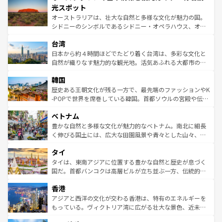
文化が魅力。旅行者はアメリカの各地域で異なる魅力を楽
島だが、静かな自然を求めるならマウイ島やカウアイ島が
光スポット
しみながら、その多様性と豊かな歴史を感じることができ
おすすめ。エメラルドグリーンに輝く海をはじめ、豊かな
オーストラリアは、壮大な自然と多様な文化が魅力の国。
るだろう。車でのロードトリップや列車の旅も、アメリカ
文化や歴史が息づいている。「アロハスピリット」と呼ば
シドニーのシンボルであるシドニー・オペラハウス、オー
ならではの贅沢な旅のスタイルだ。 なお、新着のアメリカ
れるおもてなしの心で訪れる人々を迎えてくれるハワイの
ストラリア東海岸北部に広がる大サンゴ礁地帯グレートバ
情報は
コンテンツ一覧
を参照してほしい。
人々、おいしいローカルフードやハワイアンミュージッ
台湾
リアリーフや大陸中央部にそびえるウルル（エアーズロッ
ク、伝統的なフラダンスなど、すべてがハワイの魅力を彩
ク）、タスマニアの美しい原生林やケアンズの熱帯雨林な
日本から約４時間ほどでたどり着く台湾は、多彩な文化と
っている。訪れるたびに新しい発見と感動が待っているハ
ど、見どころがたくさん。また、カフェやワイン、オージ
自然が織りなす魅力的な観光地。活気あふれる大都市の台
ワイを、存分に味わってほしい。 なお、新着のハワイ情報
ービーフなどの食文化も豊かで、美味しいものであふれて
北やノスタルジックな町並みが人気な九份（ジォウフェ
は
コンテンツ一覧
を参照してほしい。
韓国
いる。アクティビティも充実しており、サーフィンやダイ
ン）、静ひつな山岳地帯である台湾東部など、都市の喧騒
ビング、ハイキングなど、アウトドア好きにはたまらな
と山間の静けさが共存しており、訪れる人に新しい発見と
歴史ある王朝文化が残る一方で、最先端のファッションやK
い。オーストラリアの多彩な魅力を存分に味わいつくそ
驚きをもたらしてくれる。また、奥深い台湾の食文化も魅
-POPで世界を席巻している韓国。首都ソウルの宮殿や伝統
う。 なお、新着のオーストラリア情報は
コンテンツ一覧
を
力で、夜市などの屋台グルメから高級料理、ヘルシーで美
家屋が並ぶエリアでは韓国の歴史と文化に浸ることがで
参照してほしい。
ベトナム
容にもいいと評判のスイーツなど、バラエティ豊かな料理
き、地方に足を延ばせば四季折々の自然美を楽しむことが
が味わえる。 なお、新着の台湾情報は
コンテンツ一覧
を参
できる。そして、キムチや焼肉、絶品のストリートフード
豊かな自然と多様な文化が魅力的なベトナム。南北に細長
照してほしい。
まで、さまざまな韓国料理が待っている。夜には、韓国な
く伸びる国土には、広大な田園風景や青々とした山々、世
らではのナイトライフも堪能できる。あたたかいホスピタ
界遺産に登録された壮大な自然景観が点在し、都市部では
タイ
リティに包まれながら、韓国の多彩な魅力を心ゆくまで味
急速な発展と共に伝統が息づく。ハノイの古い町並みやホ
わってみてほしい。 なお、新着の韓国情報は
コンテンツ一
ーチミン市のフランス統治時代の建物も、独特の雰囲気を
タイは、東南アジアに位置する豊かな自然と歴史が息づく
覧
を参照してほしい。
醸し出している。また、バラエティの豊かさとおいしさで
国だ。首都バンコクは高層ビルが立ち並ぶ一方、伝統的な
世界中の食通を魅了してやまないベトナム料理も魅力のひ
寺院や市場がいたるところに点在し、古きよき文化と現代
香港
とつ。フォーやバインミー、ベトナムコーヒーなどは、ぜ
の活気が交差している。北部ではチェンマイなどの山岳地
ひ現地で味わいたい。どの地域を訪れてもあたたかい人々
帯で自然と触れ合い、南部ではプーケットやクラビの美し
アジアと西洋の文化が交わる香港は、特有のエネルギーを
が旅行者を迎えてくれるので、きっと忘れられない旅にな
いビーチでリゾート気分を楽しむことができる。タイ料理
もっている。ヴィクトリア湾に広がる壮大な景色、近未来
るはずだ。 なお、新着のベトナム情報は
コンテンツ一覧
を
は世界的に有名で、屋台から高級レストランまで味覚を刺
的なアートスポット、そして歴史と現代が融合した町並