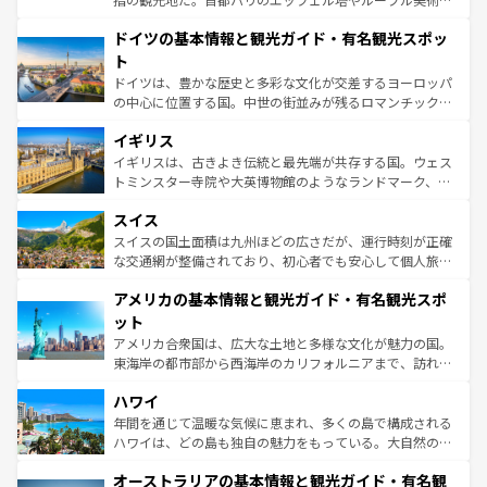
の城塞都市、穏やかなビーチリゾートまで多彩な表情を見
といった象徴的なスポットから、田舎町の古風な美しさま
せる。地方によって風土や気候が異なるスペインはその個
ドイツの基本情報と観光ガイド・有名観光スポッ
で、幅広い魅力が詰まっている。華麗な宮殿、歴史的な大
性で訪れる人を魅了する。 なお、新着のスペイン情報は
コ
聖堂、美しいビーチ、そして豊かな自然が、訪れる者を心
ト
ンテンツ一覧
を参照してほしい。
から魅了する。また、フランスは美食の国としても知ら
ドイツは、豊かな歴史と多彩な文化が交差するヨーロッパ
れ、フランス料理はユネスコ無形文化遺産にも登録されて
の中心に位置する国。中世の街並みが残るロマンチック街
いる。シャンパンの発祥地であるランス、プロヴァンスの
道から、未来を先取りするようなモダンな都市まで多様な
香り高いラベンダー畑など、多彩な楽しみ方が可能だ。さ
イギリス
顔を持つこの国は、どこを歩いても飽きることがない。ベ
らに、パリ以外の地域にも魅力が溢れており、どの街角に
ルリンの文化的活気、バイエルン州のアルプスの絶景、そ
イギリスは、古きよき伝統と最先端が共存する国。ウェス
も豊かな歴史と文化が息づいている。パリ以外の個性あふ
してライン川沿いのワイン畑といった風景は必見。ビール
トミンスター寺院や大英博物館のようなランドマーク、歴
れる地方に足を運ぶとそれぞれで全く異なる文化を体験で
とソーセージを味わいながら地元の人と過ごす楽しい時間
史ある大学都市、美しい丘陵地帯や牧歌的な風景など、エ
きるだろう。 なお、新着のフランス情報は
コンテンツ一覧
スイス
は、お酒好きな人にはぜひ体験してほしい。 なお、新着の
リアごとに異なる魅力がある。また、優雅なアフタヌーン
を参照してほしい。
ドイツ情報は
コンテンツ一覧
を参照してほしい。
ティー、ビール好きにはたまらない英国パブ、サッカー観
スイスの国土面積は九州ほどの広さだが、運行時刻が正確
戦など、本場だからこそできる体験も豊富。イギリスを旅
な交通網が整備されており、初心者でも安心して個人旅行
して楽しみつくそう。 なお、新着のイギリス情報は
コンテ
を楽しめる。日本同様に時刻表どおりの旅が可能だ。中世
アメリカの基本情報と観光ガイド・有名観光スポ
ンツ一覧
を参照してほしい。
の建物がそのまま残る町や、スイスならではのユニークな
博物館もあり、アルプス観光だけでなく町歩きも満喫する
ット
ことができる。国民の所得が高いため物価も高いが、旅行
アメリカ合衆国は、広大な土地と多様な文化が魅力の国。
者向けの交通パス提供のサービスもあり、うまく活用すれ
東海岸の都市部から西海岸のカリフォルニアまで、訪れる
ば市内交通費無料で観光を楽しむこともできる。 なお、新
場所ごとに異なる風景と体験が待っている。ニューヨーク
着のスイス情報は
コンテンツ一覧
を参照してほしい。
ハワイ
のような巨大都市は、観光、ショッピング、エンターテイ
ンメントが詰まった刺激的なスポットだ。一方、アメリカ
年間を通じて温暖な気候に恵まれ、多くの島で構成される
西部には大自然が広がり、グランドキャニオンやイエロー
ハワイは、どの島も独自の魅力をもっている。大自然の神
ストーン国立公園といった絶景が堪能できる。さらに、南
秘を感じたいなら、火山が生み出した壮大な景観を誇るハ
オーストラリアの基本情報と観光ガイド・有名観
部のニューオーリンズでは、音楽と美食が融合した独特の
ワイ島は見逃せない。また、定番の観光地といえばオアフ