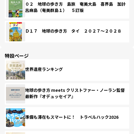
０２ 地球の歩き方 島旅 奄美大島 喜界島 加計
呂麻島（奄美群島１） ５訂版
Ｄ１７ 地球の歩き方 タイ ２０２７～２０２８
特設ページ
世界遺産ランキング
地球の歩き方 meets クリストファー・ノーラン監督
最新作『オデュッセイア』
準備も滞在もスマートに！ トラベルハック2026