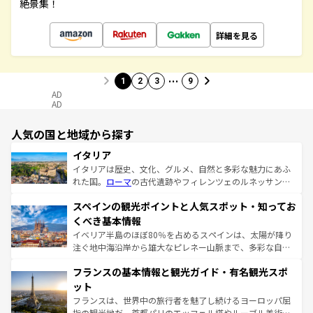
絶景集！
詳細を見る
…
1
2
3
9
AD
AD
人気の国と地域から探す
イタリア
イタリアは歴史、文化、グルメ、自然と多彩な魅力にあふ
れた国。
ローマ
の古代遺跡やフィレンツェのルネッサンス
美術、ヴェネツィアの運河など、歴史あるスポットはもち
スペインの観光ポイントと人気スポット・知ってお
ろん、トスカーナの美しい田園風景やアマルフィ海岸の絶
景など、自然景観も見逃せない。観光の合間には、本場の
くべき基本情報
ピザやパスタなど、絶品のイタリア料理を堪能することも
イベリア半島のほぼ80％を占めるスペインは、太陽が降り
できる。朝目覚めてから夜眠るまで、すべての瞬間を楽し
注ぐ地中海沿岸から雄大なピレネー山脈まで、多彩な自然
ませてくれるイタリアで、忘れられない旅をしてみよう！
と文化が詰まったヨーロッパ屈指の旅行先だ。多様な地域
なお、新着のイタリア情報は
コンテンツ一覧
を参照してほ
フランスの基本情報と観光ガイド・有名観光スポ
文化が根付くこの国では、情熱的なフラメンコ、熱気あふ
しい。
れる闘牛、そして美味しいタパスが生活の一部となってい
ット
る。首都マドリードの洗練された雰囲気や、バルセロナの
フランスは、世界中の旅行者を魅了し続けるヨーロッパ屈
アートに溢れた街角から、地方では古代ローマ遺跡や中世
指の観光地だ。首都パリのエッフェル塔やルーブル美術館