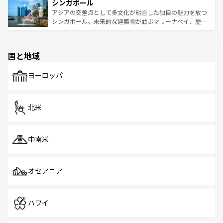
参照してほしい。
シンガポール
激する。気候は一年中温暖で、どの季節にも異なる楽しみ
み、どこを訪れても感動するはず。観光スポットが密集し
が待っている。親しみやすいタイの人々、仏教を中心とし
ており、効率よく見どころを回れるのも魅力。息をのむよ
アジアの交差点として多文化が融合した独自の魅力を放つ
た文化、そして多様な観光資源が、訪れる旅人を魅了し続
うな絶景から文化的な体験まで、香港を存分に楽しみ尽く
シンガポール。未来的な建築物が並ぶマリーナベイ、歴史
ける。 なお、新着のタイ情報は
コンテンツ一覧
を参照して
そう。 なお、新着の香港情報は
コンテンツ一覧
を参照して
と伝統を感じられるエスニックタウン、多数の緑豊かな公
ほしい。
ほしい。
園や自然保護区など、自然が調和した近代的な景観と文化
の多様性あふれるカラフルな町は、どこを歩いても新しい
国と地域
発見がある。さらに、治安のよさや充実した公共交通機関
も、旅行者にとっては魅力的なポイント。グルメも豊富
で、ホーカーズは地元の風情を楽しめる外せないスポット
ヨーロッパ
だ。訪れる人を飽きさせないシンガポールで、多様な魅力
を体感しよう。 なお、新着のシンガポール情報は
コンテン
ツ一覧
を参照してほしい。
北米
中南米
オセアニア
ハワイ