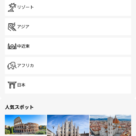
リゾート
アジア
中近東
アフリカ
日本
人気スポット