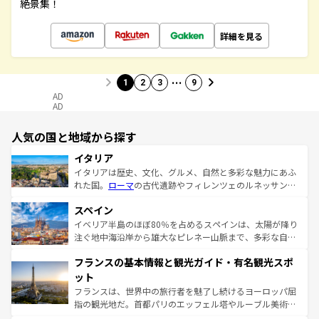
絶景集！
詳細を見る
…
1
2
3
9
AD
AD
人気の国と地域から探す
イタリア
イタリアは歴史、文化、グルメ、自然と多彩な魅力にあふ
れた国。
ローマ
の古代遺跡やフィレンツェのルネッサンス
美術、ヴェネツィアの運河など、歴史あるスポットはもち
スペイン
ろん、トスカーナの美しい田園風景やアマルフィ海岸の絶
景など、自然景観も見逃せない。観光の合間には、本場の
イベリア半島のほぼ80％を占めるスペインは、太陽が降り
ピザやパスタなど、絶品のイタリア料理を堪能することも
注ぐ地中海沿岸から雄大なピレネー山脈まで、多彩な自然
できる。朝目覚めてから夜眠るまで、すべての瞬間を楽し
と文化が詰まったヨーロッパ屈指の旅行先だ。多様な地域
フランスの基本情報と観光ガイド・有名観光スポ
ませてくれるイタリアで、忘れられない旅をしてみよう！
文化が根付くこの国では、情熱的なフラメンコ、熱気あふ
なお、新着のイタリア情報は
コンテンツ一覧
を参照してほ
れる闘牛、そして美味しいタパスが生活の一部となってい
ット
しい。
る。首都マドリードの洗練された雰囲気や、バルセロナの
フランスは、世界中の旅行者を魅了し続けるヨーロッパ屈
アートに溢れた街角から、地方では古代ローマ遺跡や中世
指の観光地だ。首都パリのエッフェル塔やルーブル美術館
の城塞都市、穏やかなビーチリゾートまで多彩な表情を見
といった象徴的なスポットから、田舎町の古風な美しさま