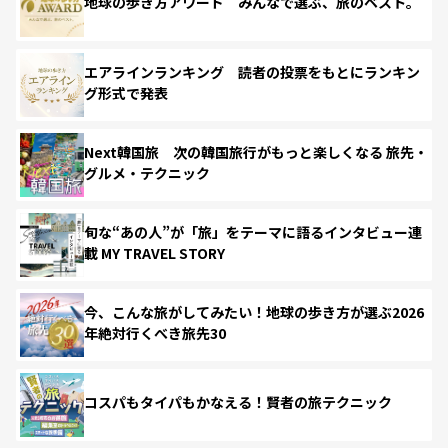
地球の歩き方アワード みんなで選ぶ、旅のベスト。
エアラインランキング 読者の投票をもとにランキン
グ形式で発表
Next韓国旅 次の韓国旅行がもっと楽しくなる 旅先・
グルメ・テクニック
旬な“あの人”が「旅」をテーマに語るインタビュー連
載 MY TRAVEL STORY
今、こんな旅がしてみたい！地球の歩き方が選ぶ2026
年絶対行くべき旅先30
コスパもタイパもかなえる！賢者の旅テクニック