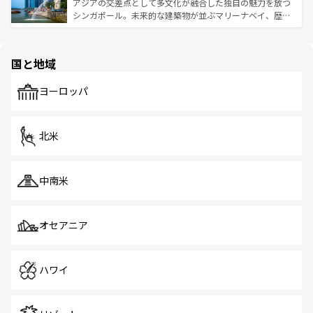
が待っている。親しみやすいタイの人々、仏教を中心とし
ており、効率よく見どころを回れるのも魅力。息をのむよ
アジアの交差点として多文化が融合した独自の魅力を放つ
た文化、そして多様な観光資源が、訪れる旅人を魅了し続
うな絶景から文化的な体験まで、香港を存分に楽しみ尽く
シンガポール。未来的な建築物が並ぶマリーナベイ、歴史
ける。 なお、新着のタイ情報は
コンテンツ一覧
を参照して
そう。 なお、新着の香港情報は
コンテンツ一覧
を参照して
と伝統を感じられるエスニックタウン、多数の緑豊かな公
ほしい。
ほしい。
園や自然保護区など、自然が調和した近代的な景観と文化
の多様性あふれるカラフルな町は、どこを歩いても新しい
国と地域
発見がある。さらに、治安のよさや充実した公共交通機関
も、旅行者にとっては魅力的なポイント。グルメも豊富
で、ホーカーズは地元の風情を楽しめる外せないスポット
ヨーロッパ
だ。訪れる人を飽きさせないシンガポールで、多様な魅力
を体感しよう。 なお、新着のシンガポール情報は
コンテン
ツ一覧
を参照してほしい。
北米
中南米
オセアニア
ハワイ