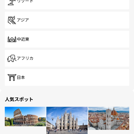
リゾート
アジア
中近東
アフリカ
日本
人気スポット