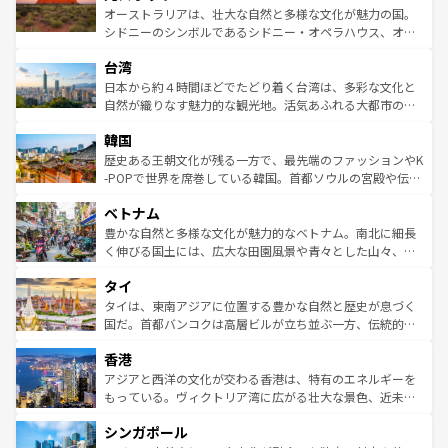
しみながら、その多様性と豊かな歴史を感じることができ
おすすめ。エメラルドグリーンに輝く海をはじめ、豊かな
オーストラリアは、壮大な自然と多様な文化が魅力の国。
るだろう。車でのロードトリップや列車の旅も、アメリカ
文化や歴史が息づいている。「アロハスピリット」と呼ば
シドニーのシンボルであるシドニー・オペラハウス、オー
ならではの贅沢な旅のスタイルだ。 なお、新着のアメリカ
れるおもてなしの心で訪れる人々を迎えてくれるハワイの
ストラリア東海岸北部に広がる大サンゴ礁地帯グレートバ
情報は
コンテンツ一覧
を参照してほしい。
人々、おいしいローカルフードやハワイアンミュージッ
台湾
リアリーフや大陸中央部にそびえるウルル（エアーズロッ
ク、伝統的なフラダンスなど、すべてがハワイの魅力を彩
ク）、タスマニアの美しい原生林やケアンズの熱帯雨林な
日本から約４時間ほどでたどり着く台湾は、多彩な文化と
っている。訪れるたびに新しい発見と感動が待っているハ
ど、見どころがたくさん。また、カフェやワイン、オージ
自然が織りなす魅力的な観光地。活気あふれる大都市の台
ワイを、存分に味わってほしい。 なお、新着のハワイ情報
ービーフなどの食文化も豊かで、美味しいものであふれて
北やノスタルジックな町並みが人気な九份（ジォウフェ
は
コンテンツ一覧
を参照してほしい。
韓国
いる。アクティビティも充実しており、サーフィンやダイ
ン）、静ひつな山岳地帯である台湾東部など、都市の喧騒
ビング、ハイキングなど、アウトドア好きにはたまらな
と山間の静けさが共存しており、訪れる人に新しい発見と
歴史ある王朝文化が残る一方で、最先端のファッションやK
い。オーストラリアの多彩な魅力を存分に味わいつくそ
驚きをもたらしてくれる。また、奥深い台湾の食文化も魅
-POPで世界を席巻している韓国。首都ソウルの宮殿や伝統
う。 なお、新着のオーストラリア情報は
コンテンツ一覧
を
力で、夜市などの屋台グルメから高級料理、ヘルシーで美
家屋が並ぶエリアでは韓国の歴史と文化に浸ることがで
参照してほしい。
ベトナム
容にもいいと評判のスイーツなど、バラエティ豊かな料理
き、地方に足を延ばせば四季折々の自然美を楽しむことが
が味わえる。 なお、新着の台湾情報は
コンテンツ一覧
を参
できる。そして、キムチや焼肉、絶品のストリートフード
豊かな自然と多様な文化が魅力的なベトナム。南北に細長
照してほしい。
まで、さまざまな韓国料理が待っている。夜には、韓国な
く伸びる国土には、広大な田園風景や青々とした山々、世
らではのナイトライフも堪能できる。あたたかいホスピタ
界遺産に登録された壮大な自然景観が点在し、都市部では
タイ
リティに包まれながら、韓国の多彩な魅力を心ゆくまで味
急速な発展と共に伝統が息づく。ハノイの古い町並みやホ
わってみてほしい。 なお、新着の韓国情報は
コンテンツ一
ーチミン市のフランス統治時代の建物も、独特の雰囲気を
タイは、東南アジアに位置する豊かな自然と歴史が息づく
覧
を参照してほしい。
醸し出している。また、バラエティの豊かさとおいしさで
国だ。首都バンコクは高層ビルが立ち並ぶ一方、伝統的な
世界中の食通を魅了してやまないベトナム料理も魅力のひ
寺院や市場がいたるところに点在し、古きよき文化と現代
香港
とつ。フォーやバインミー、ベトナムコーヒーなどは、ぜ
の活気が交差している。北部ではチェンマイなどの山岳地
ひ現地で味わいたい。どの地域を訪れてもあたたかい人々
帯で自然と触れ合い、南部ではプーケットやクラビの美し
アジアと西洋の文化が交わる香港は、特有のエネルギーを
が旅行者を迎えてくれるので、きっと忘れられない旅にな
いビーチでリゾート気分を楽しむことができる。タイ料理
もっている。ヴィクトリア湾に広がる壮大な景色、近未来
るはずだ。 なお、新着のベトナム情報は
コンテンツ一覧
を
は世界的に有名で、屋台から高級レストランまで味覚を刺
的なアートスポット、そして歴史と現代が融合した町並
参照してほしい。
シンガポール
激する。気候は一年中温暖で、どの季節にも異なる楽しみ
み、どこを訪れても感動するはず。観光スポットが密集し