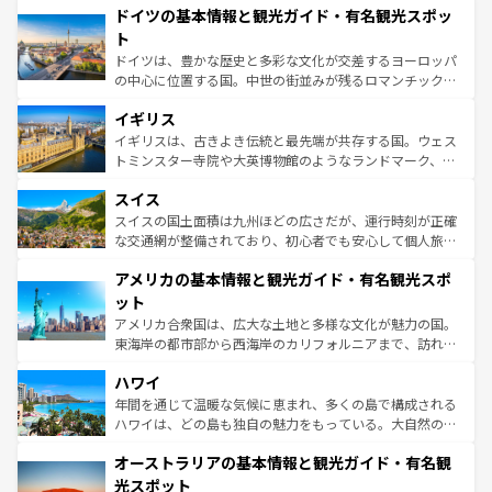
せる。地方によって風土や気候が異なるスペインはその個
ドイツの基本情報と観光ガイド・有名観光スポッ
で、幅広い魅力が詰まっている。華麗な宮殿、歴史的な大
性で訪れる人を魅了する。 なお、新着のスペイン情報は
コ
聖堂、美しいビーチ、そして豊かな自然が、訪れる者を心
ト
ンテンツ一覧
を参照してほしい。
から魅了する。また、フランスは美食の国としても知ら
ドイツは、豊かな歴史と多彩な文化が交差するヨーロッパ
れ、フランス料理はユネスコ無形文化遺産にも登録されて
の中心に位置する国。中世の街並みが残るロマンチック街
いる。シャンパンの発祥地であるランス、プロヴァンスの
道から、未来を先取りするようなモダンな都市まで多様な
香り高いラベンダー畑など、多彩な楽しみ方が可能だ。さ
イギリス
顔を持つこの国は、どこを歩いても飽きることがない。ベ
らに、パリ以外の地域にも魅力が溢れており、どの街角に
ルリンの文化的活気、バイエルン州のアルプスの絶景、そ
イギリスは、古きよき伝統と最先端が共存する国。ウェス
も豊かな歴史と文化が息づいている。パリ以外の個性あふ
してライン川沿いのワイン畑といった風景は必見。ビール
トミンスター寺院や大英博物館のようなランドマーク、歴
れる地方に足を運ぶとそれぞれで全く異なる文化を体験で
とソーセージを味わいながら地元の人と過ごす楽しい時間
史ある大学都市、美しい丘陵地帯や牧歌的な風景など、エ
きるだろう。 なお、新着のフランス情報は
コンテンツ一覧
スイス
は、お酒好きな人にはぜひ体験してほしい。 なお、新着の
リアごとに異なる魅力がある。また、優雅なアフタヌーン
を参照してほしい。
ドイツ情報は
コンテンツ一覧
を参照してほしい。
ティー、ビール好きにはたまらない英国パブ、サッカー観
スイスの国土面積は九州ほどの広さだが、運行時刻が正確
戦など、本場だからこそできる体験も豊富。イギリスを旅
な交通網が整備されており、初心者でも安心して個人旅行
して楽しみつくそう。 なお、新着のイギリス情報は
コンテ
を楽しめる。日本同様に時刻表どおりの旅が可能だ。中世
アメリカの基本情報と観光ガイド・有名観光スポ
ンツ一覧
を参照してほしい。
の建物がそのまま残る町や、スイスならではのユニークな
博物館もあり、アルプス観光だけでなく町歩きも満喫する
ット
ことができる。国民の所得が高いため物価も高いが、旅行
アメリカ合衆国は、広大な土地と多様な文化が魅力の国。
者向けの交通パス提供のサービスもあり、うまく活用すれ
東海岸の都市部から西海岸のカリフォルニアまで、訪れる
ば市内交通費無料で観光を楽しむこともできる。 なお、新
場所ごとに異なる風景と体験が待っている。ニューヨーク
着のスイス情報は
コンテンツ一覧
を参照してほしい。
ハワイ
のような巨大都市は、観光、ショッピング、エンターテイ
ンメントが詰まった刺激的なスポットだ。一方、アメリカ
年間を通じて温暖な気候に恵まれ、多くの島で構成される
西部には大自然が広がり、グランドキャニオンやイエロー
ハワイは、どの島も独自の魅力をもっている。大自然の神
ストーン国立公園といった絶景が堪能できる。さらに、南
秘を感じたいなら、火山が生み出した壮大な景観を誇るハ
オーストラリアの基本情報と観光ガイド・有名観
部のニューオーリンズでは、音楽と美食が融合した独特の
ワイ島は見逃せない。また、定番の観光地といえばオアフ
文化が魅力。旅行者はアメリカの各地域で異なる魅力を楽
島だが、静かな自然を求めるならマウイ島やカウアイ島が
光スポット