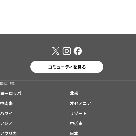
コミュニティを見る
国と地域
ヨーロッパ
北米
中南米
オセアニア
ハワイ
リゾート
アジア
中近東
アフリカ
日本