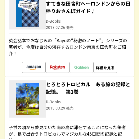
すてきな田舎町へ～ロンドンからの日
帰りおさんぽガイド♪
D-Books
2018.07.26 発売
英会話本でおなじみの「Kayoの“秘密のノート”」シリーズの
著者が、今度は自分の滞在するロンドン南東の田舎町をご紹
介！
詳細を見る
とろとろトロピカル ある旅の記録と
記憶。 第1巻
D-Books
2018.03.29 発売
子供の頃から夢見ていた南の島に滞在することになった筆者
が、島で出合うトロピカルでマジカルな45日間の記録と記