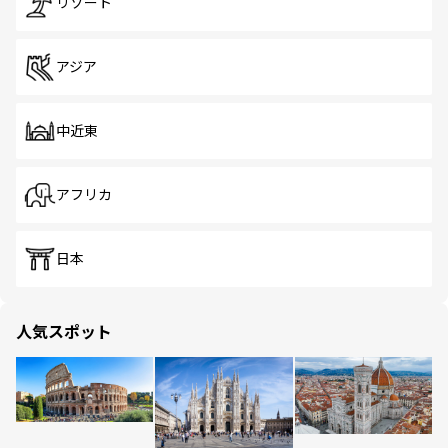
リゾート
アジア
中近東
アフリカ
日本
人気スポット