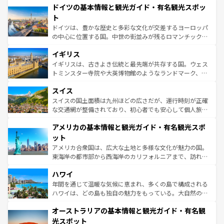
せる。地方によって風土や気候が異なるスペインはその個
ドイツの基本情報と観光ガイド・有名観光スポッ
で、幅広い魅力が詰まっている。華麗な宮殿、歴史的な大
性で訪れる人を魅了する。 なお、新着のスペイン情報は
コ
聖堂、美しいビーチ、そして豊かな自然が、訪れる者を心
ト
ンテンツ一覧
を参照してほしい。
から魅了する。また、フランスは美食の国としても知ら
ドイツは、豊かな歴史と多彩な文化が交差するヨーロッパ
れ、フランス料理はユネスコ無形文化遺産にも登録されて
の中心に位置する国。中世の街並みが残るロマンチック街
いる。シャンパンの発祥地であるランス、プロヴァンスの
道から、未来を先取りするようなモダンな都市まで多様な
香り高いラベンダー畑など、多彩な楽しみ方が可能だ。さ
イギリス
顔を持つこの国は、どこを歩いても飽きることがない。ベ
らに、パリ以外の地域にも魅力が溢れており、どの街角に
ルリンの文化的活気、バイエルン州のアルプスの絶景、そ
イギリスは、古きよき伝統と最先端が共存する国。ウェス
も豊かな歴史と文化が息づいている。パリ以外の個性あふ
してライン川沿いのワイン畑といった風景は必見。ビール
トミンスター寺院や大英博物館のようなランドマーク、歴
れる地方に足を運ぶとそれぞれで全く異なる文化を体験で
とソーセージを味わいながら地元の人と過ごす楽しい時間
史ある大学都市、美しい丘陵地帯や牧歌的な風景など、エ
きるだろう。 なお、新着のフランス情報は
コンテンツ一覧
スイス
は、お酒好きな人にはぜひ体験してほしい。 なお、新着の
リアごとに異なる魅力がある。また、優雅なアフタヌーン
を参照してほしい。
ドイツ情報は
コンテンツ一覧
を参照してほしい。
ティー、ビール好きにはたまらない英国パブ、サッカー観
スイスの国土面積は九州ほどの広さだが、運行時刻が正確
戦など、本場だからこそできる体験も豊富。イギリスを旅
な交通網が整備されており、初心者でも安心して個人旅行
して楽しみつくそう。 なお、新着のイギリス情報は
コンテ
を楽しめる。日本同様に時刻表どおりの旅が可能だ。中世
アメリカの基本情報と観光ガイド・有名観光スポ
ンツ一覧
を参照してほしい。
の建物がそのまま残る町や、スイスならではのユニークな
博物館もあり、アルプス観光だけでなく町歩きも満喫する
ット
ことができる。国民の所得が高いため物価も高いが、旅行
アメリカ合衆国は、広大な土地と多様な文化が魅力の国。
者向けの交通パス提供のサービスもあり、うまく活用すれ
東海岸の都市部から西海岸のカリフォルニアまで、訪れる
ば市内交通費無料で観光を楽しむこともできる。 なお、新
場所ごとに異なる風景と体験が待っている。ニューヨーク
着のスイス情報は
コンテンツ一覧
を参照してほしい。
ハワイ
のような巨大都市は、観光、ショッピング、エンターテイ
ンメントが詰まった刺激的なスポットだ。一方、アメリカ
年間を通じて温暖な気候に恵まれ、多くの島で構成される
西部には大自然が広がり、グランドキャニオンやイエロー
ハワイは、どの島も独自の魅力をもっている。大自然の神
ストーン国立公園といった絶景が堪能できる。さらに、南
秘を感じたいなら、火山が生み出した壮大な景観を誇るハ
オーストラリアの基本情報と観光ガイド・有名観
部のニューオーリンズでは、音楽と美食が融合した独特の
ワイ島は見逃せない。また、定番の観光地といえばオアフ
文化が魅力。旅行者はアメリカの各地域で異なる魅力を楽
島だが、静かな自然を求めるならマウイ島やカウアイ島が
光スポット