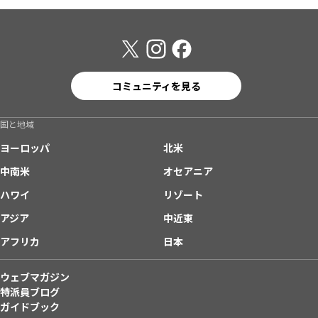
コミュニティを見る
国と地域
ヨーロッパ
北米
中南米
オセアニア
ハワイ
リゾート
アジア
中近東
アフリカ
日本
ウェブマガジン
特派員ブログ
ガイドブック