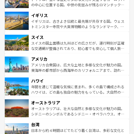
ンテンツ一覧
を参照してほしい。
から魅了する。また、フランスは美食の国としても知ら
の中心に位置する国。中世の街並みが残るロマンチック街
れ、フランス料理はユネスコ無形文化遺産にも登録されて
道から、未来を先取りするようなモダンな都市まで多様な
イギリス
いる。シャンパンの発祥地であるランス、プロヴァンスの
顔を持つこの国は、どこを歩いても飽きることがない。ベ
香り高いラベンダー畑など、多彩な楽しみ方が可能だ。さ
ルリンの文化的活気、バイエルン州のアルプスの絶景、そ
イギリスは、古きよき伝統と最先端が共存する国。ウェス
らに、パリ以外の地域にも魅力が溢れており、どの街角に
してライン川沿いのワイン畑といった風景は必見。ビール
トミンスター寺院や大英博物館のようなランドマーク、歴
も豊かな歴史と文化が息づいている。パリ以外の個性あふ
とソーセージを味わいながら地元の人と過ごす楽しい時間
史ある大学都市、美しい丘陵地帯や牧歌的な風景など、エ
れる地方に足を運ぶとそれぞれで全く異なる文化を体験で
スイス
は、お酒好きな人にはぜひ体験してほしい。 なお、新着の
リアごとに異なる魅力がある。また、優雅なアフタヌーン
きるだろう。 なお、新着のフランス情報は
コンテンツ一覧
ドイツ情報は
コンテンツ一覧
を参照してほしい。
ティー、ビール好きにはたまらない英国パブ、サッカー観
スイスの国土面積は九州ほどの広さだが、運行時刻が正確
を参照してほしい。
戦など、本場だからこそできる体験も豊富。イギリスを旅
な交通網が整備されており、初心者でも安心して個人旅行
して楽しみつくそう。 なお、新着のイギリス情報は
コンテ
を楽しめる。日本同様に時刻表どおりの旅が可能だ。中世
アメリカ
ンツ一覧
を参照してほしい。
の建物がそのまま残る町や、スイスならではのユニークな
博物館もあり、アルプス観光だけでなく町歩きも満喫する
アメリカ合衆国は、広大な土地と多様な文化が魅力の国。
ことができる。国民の所得が高いため物価も高いが、旅行
東海岸の都市部から西海岸のカリフォルニアまで、訪れる
者向けの交通パス提供のサービスもあり、うまく活用すれ
場所ごとに異なる風景と体験が待っている。ニューヨーク
ハワイ
ば市内交通費無料で観光を楽しむこともできる。 なお、新
のような巨大都市は、観光、ショッピング、エンターテイ
着のスイス情報は
コンテンツ一覧
を参照してほしい。
ンメントが詰まった刺激的なスポットだ。一方、アメリカ
年間を通じて温暖な気候に恵まれ、多くの島で構成される
西部には大自然が広がり、グランドキャニオンやイエロー
ハワイは、どの島も独自の魅力をもっている。大自然の神
ストーン国立公園といった絶景が堪能できる。さらに、南
秘を感じたいなら、火山が生み出した壮大な景観を誇るハ
オーストラリア
部のニューオーリンズでは、音楽と美食が融合した独特の
ワイ島は見逃せない。また、定番の観光地といえばオアフ
文化が魅力。旅行者はアメリカの各地域で異なる魅力を楽
島だが、静かな自然を求めるならマウイ島やカウアイ島が
オーストラリアは、壮大な自然と多様な文化が魅力の国。
しみながら、その多様性と豊かな歴史を感じることができ
おすすめ。エメラルドグリーンに輝く海をはじめ、豊かな
シドニーのシンボルであるシドニー・オペラハウス、オー
るだろう。車でのロードトリップや列車の旅も、アメリカ
文化や歴史が息づいている。「アロハスピリット」と呼ば
ストラリア東海岸北部に広がる大サンゴ礁地帯グレートバ
ならではの贅沢な旅のスタイルだ。 なお、新着のアメリカ
台湾
れるおもてなしの心で訪れる人々を迎えてくれるハワイの
リアリーフや大陸中央部にそびえるウルル（エアーズロッ
情報は
コンテンツ一覧
を参照してほしい。
人々、おいしいローカルフードやハワイアンミュージッ
ク）、タスマニアの美しい原生林やケアンズの熱帯雨林な
日本から約４時間ほどでたどり着く台湾は、多彩な文化と