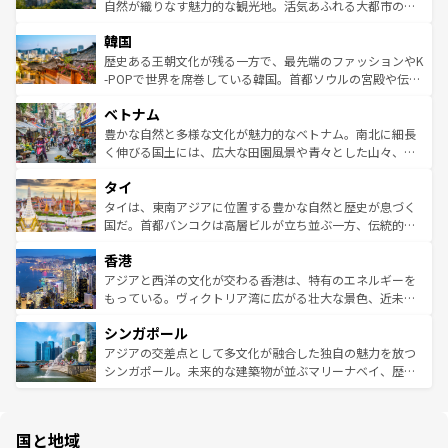
ク、伝統的なフラダンスなど、すべてがハワイの魅力を彩
ど、見どころがたくさん。また、カフェやワイン、オージ
自然が織りなす魅力的な観光地。活気あふれる大都市の台
っている。訪れるたびに新しい発見と感動が待っているハ
ービーフなどの食文化も豊かで、美味しいものであふれて
北やノスタルジックな町並みが人気な九份（ジォウフェ
ワイを、存分に味わってほしい。 なお、新着のハワイ情報
韓国
いる。アクティビティも充実しており、サーフィンやダイ
ン）、静ひつな山岳地帯である台湾東部など、都市の喧騒
は
コンテンツ一覧
を参照してほしい。
ビング、ハイキングなど、アウトドア好きにはたまらな
と山間の静けさが共存しており、訪れる人に新しい発見と
歴史ある王朝文化が残る一方で、最先端のファッションやK
い。オーストラリアの多彩な魅力を存分に味わいつくそ
驚きをもたらしてくれる。また、奥深い台湾の食文化も魅
-POPで世界を席巻している韓国。首都ソウルの宮殿や伝統
う。 なお、新着のオーストラリア情報は
コンテンツ一覧
を
力で、夜市などの屋台グルメから高級料理、ヘルシーで美
家屋が並ぶエリアでは韓国の歴史と文化に浸ることがで
参照してほしい。
ベトナム
容にもいいと評判のスイーツなど、バラエティ豊かな料理
き、地方に足を延ばせば四季折々の自然美を楽しむことが
が味わえる。 なお、新着の台湾情報は
コンテンツ一覧
を参
できる。そして、キムチや焼肉、絶品のストリートフード
豊かな自然と多様な文化が魅力的なベトナム。南北に細長
照してほしい。
まで、さまざまな韓国料理が待っている。夜には、韓国な
く伸びる国土には、広大な田園風景や青々とした山々、世
らではのナイトライフも堪能できる。あたたかいホスピタ
界遺産に登録された壮大な自然景観が点在し、都市部では
タイ
リティに包まれながら、韓国の多彩な魅力を心ゆくまで味
急速な発展と共に伝統が息づく。ハノイの古い町並みやホ
わってみてほしい。 なお、新着の韓国情報は
コンテンツ一
ーチミン市のフランス統治時代の建物も、独特の雰囲気を
タイは、東南アジアに位置する豊かな自然と歴史が息づく
覧
を参照してほしい。
醸し出している。また、バラエティの豊かさとおいしさで
国だ。首都バンコクは高層ビルが立ち並ぶ一方、伝統的な
世界中の食通を魅了してやまないベトナム料理も魅力のひ
寺院や市場がいたるところに点在し、古きよき文化と現代
香港
とつ。フォーやバインミー、ベトナムコーヒーなどは、ぜ
の活気が交差している。北部ではチェンマイなどの山岳地
ひ現地で味わいたい。どの地域を訪れてもあたたかい人々
帯で自然と触れ合い、南部ではプーケットやクラビの美し
アジアと西洋の文化が交わる香港は、特有のエネルギーを
が旅行者を迎えてくれるので、きっと忘れられない旅にな
いビーチでリゾート気分を楽しむことができる。タイ料理
もっている。ヴィクトリア湾に広がる壮大な景色、近未来
るはずだ。 なお、新着のベトナム情報は
コンテンツ一覧
を
は世界的に有名で、屋台から高級レストランまで味覚を刺
的なアートスポット、そして歴史と現代が融合した町並
参照してほしい。
シンガポール
激する。気候は一年中温暖で、どの季節にも異なる楽しみ
み、どこを訪れても感動するはず。観光スポットが密集し
が待っている。親しみやすいタイの人々、仏教を中心とし
ており、効率よく見どころを回れるのも魅力。息をのむよ
アジアの交差点として多文化が融合した独自の魅力を放つ
た文化、そして多様な観光資源が、訪れる旅人を魅了し続
うな絶景から文化的な体験まで、香港を存分に楽しみ尽く
シンガポール。未来的な建築物が並ぶマリーナベイ、歴史
ける。 なお、新着のタイ情報は
コンテンツ一覧
を参照して
そう。 なお、新着の香港情報は
コンテンツ一覧
を参照して
と伝統を感じられるエスニックタウン、多数の緑豊かな公
ほしい。
ほしい。
園や自然保護区など、自然が調和した近代的な景観と文化
の多様性あふれるカラフルな町は、どこを歩いても新しい
国と地域
発見がある。さらに、治安のよさや充実した公共交通機関