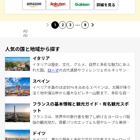
詳細を見る
…
1
2
3
8
AD
AD
人気の国と地域から探す
イタリア
イタリアは歴史、文化、グルメ、自然と多彩な魅力にあふ
れた国。
ローマ
の古代遺跡やフィレンツェのルネッサンス
美術、ヴェネツィアの運河など、歴史あるスポットはもち
スペイン
ろん、トスカーナの美しい田園風景やアマルフィ海岸の絶
景など、自然景観も見逃せない。観光の合間には、本場の
イベリア半島のほぼ80％を占めるスペインは、太陽が降り
ピザやパスタなど、絶品のイタリア料理を堪能することも
注ぐ地中海沿岸から雄大なピレネー山脈まで、多彩な自然
できる。朝目覚めてから夜眠るまで、すべての瞬間を楽し
と文化が詰まったヨーロッパ屈指の旅行先だ。多様な地域
フランスの基本情報と観光ガイド・有名観光スポ
ませてくれるイタリアで、忘れられない旅をしてみよう！
文化が根付くこの国では、情熱的なフラメンコ、熱気あふ
なお、新着のイタリア情報は
コンテンツ一覧
を参照してほ
れる闘牛、そして美味しいタパスが生活の一部となってい
ット
しい。
る。首都マドリードの洗練された雰囲気や、バルセロナの
フランスは、世界中の旅行者を魅了し続けるヨーロッパ屈
アートに溢れた街角から、地方では古代ローマ遺跡や中世
指の観光地だ。首都パリのエッフェル塔やルーブル美術館
の城塞都市、穏やかなビーチリゾートまで多彩な表情を見
といった象徴的なスポットから、田舎町の古風な美しさま
せる。地方によって風土や気候が異なるスペインはその個
ドイツ
で、幅広い魅力が詰まっている。華麗な宮殿、歴史的な大
性で訪れる人を魅了する。 なお、新着のスペイン情報は
コ
聖堂、美しいビーチ、そして豊かな自然が、訪れる者を心
ドイツは、豊かな歴史と多彩な文化が交差するヨーロッパ