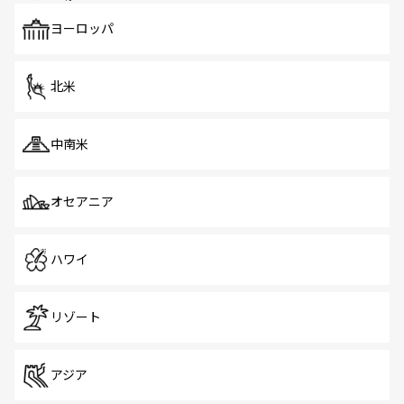
も、旅行者にとっては魅力的なポイント。グルメも豊富
で、ホーカーズは地元の風情を楽しめる外せないスポット
ヨーロッパ
だ。訪れる人を飽きさせないシンガポールで、多様な魅力
を体感しよう。 なお、新着のシンガポール情報は
コンテン
ツ一覧
を参照してほしい。
北米
中南米
オセアニア
ハワイ
リゾート
アジア