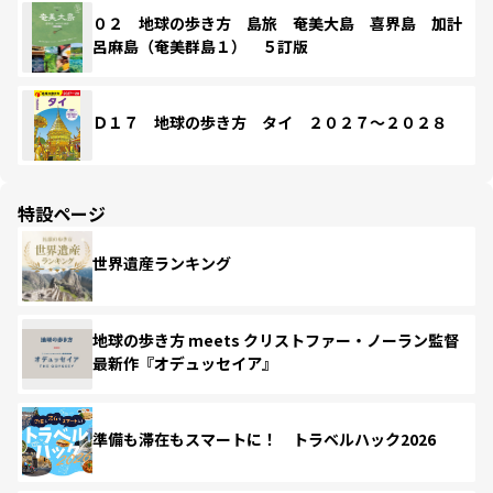
０２ 地球の歩き方 島旅 奄美大島 喜界島 加計
呂麻島（奄美群島１） ５訂版
Ｄ１７ 地球の歩き方 タイ ２０２７～２０２８
特設ページ
世界遺産ランキング
地球の歩き方 meets クリストファー・ノーラン監督
最新作『オデュッセイア』
準備も滞在もスマートに！ トラベルハック2026