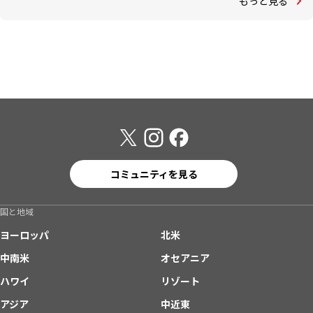
もっと見る
コミュニティを見る
国と地域
ヨーロッパ
北米
中南米
オセアニア
ハワイ
リゾート
アジア
中近東