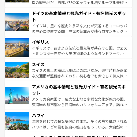
アートに溢れた街角から、地方では古代ローマ遺跡や中世
指の観光地だ。首都パリのエッフェル塔やルーブル美術館
の城塞都市、穏やかなビーチリゾートまで多彩な表情を見
といった象徴的なスポットから、田舎町の古風な美しさま
せる。地方によって風土や気候が異なるスペインはその個
ドイツの基本情報と観光ガイド・有名観光スポッ
で、幅広い魅力が詰まっている。華麗な宮殿、歴史的な大
性で訪れる人を魅了する。 なお、新着のスペイン情報は
コ
聖堂、美しいビーチ、そして豊かな自然が、訪れる者を心
ト
ンテンツ一覧
を参照してほしい。
から魅了する。また、フランスは美食の国としても知ら
ドイツは、豊かな歴史と多彩な文化が交差するヨーロッパ
れ、フランス料理はユネスコ無形文化遺産にも登録されて
の中心に位置する国。中世の街並みが残るロマンチック街
いる。シャンパンの発祥地であるランス、プロヴァンスの
道から、未来を先取りするようなモダンな都市まで多様な
香り高いラベンダー畑など、多彩な楽しみ方が可能だ。さ
イギリス
顔を持つこの国は、どこを歩いても飽きることがない。ベ
らに、パリ以外の地域にも魅力が溢れており、どの街角に
ルリンの文化的活気、バイエルン州のアルプスの絶景、そ
イギリスは、古きよき伝統と最先端が共存する国。ウェス
も豊かな歴史と文化が息づいている。パリ以外の個性あふ
してライン川沿いのワイン畑といった風景は必見。ビール
トミンスター寺院や大英博物館のようなランドマーク、歴
れる地方に足を運ぶとそれぞれで全く異なる文化を体験で
とソーセージを味わいながら地元の人と過ごす楽しい時間
史ある大学都市、美しい丘陵地帯や牧歌的な風景など、エ
きるだろう。 なお、新着のフランス情報は
コンテンツ一覧
スイス
は、お酒好きな人にはぜひ体験してほしい。 なお、新着の
リアごとに異なる魅力がある。また、優雅なアフタヌーン
を参照してほしい。
ドイツ情報は
コンテンツ一覧
を参照してほしい。
ティー、ビール好きにはたまらない英国パブ、サッカー観
スイスの国土面積は九州ほどの広さだが、運行時刻が正確
戦など、本場だからこそできる体験も豊富。イギリスを旅
な交通網が整備されており、初心者でも安心して個人旅行
して楽しみつくそう。 なお、新着のイギリス情報は
コンテ
を楽しめる。日本同様に時刻表どおりの旅が可能だ。中世
アメリカの基本情報と観光ガイド・有名観光スポ
ンツ一覧
を参照してほしい。
の建物がそのまま残る町や、スイスならではのユニークな
博物館もあり、アルプス観光だけでなく町歩きも満喫する
ット
ことができる。国民の所得が高いため物価も高いが、旅行
アメリカ合衆国は、広大な土地と多様な文化が魅力の国。
者向けの交通パス提供のサービスもあり、うまく活用すれ
東海岸の都市部から西海岸のカリフォルニアまで、訪れる
ば市内交通費無料で観光を楽しむこともできる。 なお、新
場所ごとに異なる風景と体験が待っている。ニューヨーク
着のスイス情報は
コンテンツ一覧
を参照してほしい。
ハワイ
のような巨大都市は、観光、ショッピング、エンターテイ
ンメントが詰まった刺激的なスポットだ。一方、アメリカ
年間を通じて温暖な気候に恵まれ、多くの島で構成される
西部には大自然が広がり、グランドキャニオンやイエロー
ハワイは、どの島も独自の魅力をもっている。大自然の神
ストーン国立公園といった絶景が堪能できる。さらに、南
秘を感じたいなら、火山が生み出した壮大な景観を誇るハ