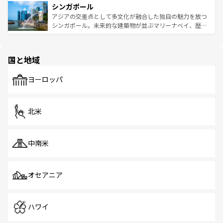
参照してほしい。
シンガポール
激する。気候は一年中温暖で、どの季節にも異なる楽しみ
み、どこを訪れても感動するはず。観光スポットが密集し
が待っている。親しみやすいタイの人々、仏教を中心とし
ており、効率よく見どころを回れるのも魅力。息をのむよ
アジアの交差点として多文化が融合した独自の魅力を放つ
た文化、そして多様な観光資源が、訪れる旅人を魅了し続
うな絶景から文化的な体験まで、香港を存分に楽しみ尽く
シンガポール。未来的な建築物が並ぶマリーナベイ、歴史
ける。 なお、新着のタイ情報は
コンテンツ一覧
を参照して
そう。 なお、新着の香港情報は
コンテンツ一覧
を参照して
と伝統を感じられるエスニックタウン、多数の緑豊かな公
ほしい。
ほしい。
園や自然保護区など、自然が調和した近代的な景観と文化
の多様性あふれるカラフルな町は、どこを歩いても新しい
国と地域
発見がある。さらに、治安のよさや充実した公共交通機関
も、旅行者にとっては魅力的なポイント。グルメも豊富
で、ホーカーズは地元の風情を楽しめる外せないスポット
ヨーロッパ
だ。訪れる人を飽きさせないシンガポールで、多様な魅力
を体感しよう。 なお、新着のシンガポール情報は
コンテン
ツ一覧
を参照してほしい。
北米
中南米
オセアニア
ハワイ