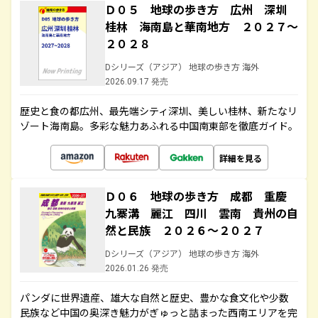
Ｄ０５ 地球の歩き方 広州 深圳
桂林 海南島と華南地方 ２０２７～
２０２８
Dシリーズ（アジア） 地球の歩き方 海外
2026.09.17 発売
歴史と食の都広州、最先端シティ深圳、美しい桂林、新たなリ
ゾート海南島。多彩な魅力あふれる中国南東部を徹底ガイド。
詳細を見る
Ｄ０６ 地球の歩き方 成都 重慶
九寨溝 麗江 四川 雲南 貴州の自
然と民族 ２０２６～２０２７
Dシリーズ（アジア） 地球の歩き方 海外
2026.01.26 発売
パンダに世界遺産、雄大な自然と歴史、豊かな食文化や少数
民族など中国の奥深き魅力がぎゅっと詰まった西南エリアを完