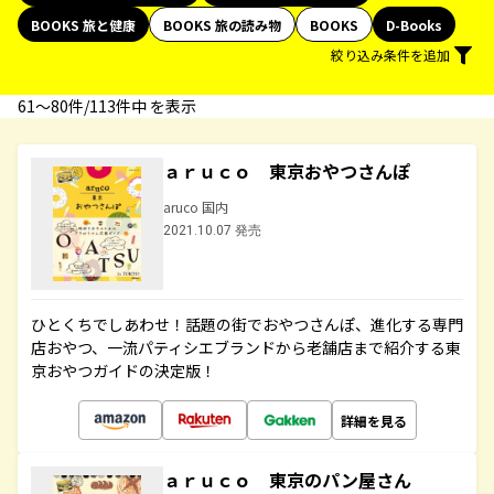
BOOKS 旅と健康
BOOKS 旅の読み物
BOOKS
D-Books
絞り込み条件を追加
61〜80件/113件中 を表示
ａｒｕｃｏ 東京おやつさんぽ
aruco 国内
2021.10.07 発売
ひとくちでしあわせ！話題の街でおやつさんぽ、進化する専門
店おやつ、一流パティシエブランドから老舗店まで紹介する東
京おやつガイドの決定版！
詳細を見る
ａｒｕｃｏ 東京のパン屋さん