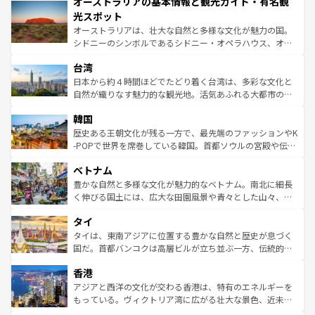
オーストラリアの基本情報と観光ガイド・有名観
部のニューオーリンズでは、音楽と美食が融合した独特の
ワイ島は見逃せない。また、定番の観光地といえばオアフ
文化が魅力。旅行者はアメリカの各地域で異なる魅力を楽
島だが、静かな自然を求めるならマウイ島やカウアイ島が
光スポット
しみながら、その多様性と豊かな歴史を感じることができ
おすすめ。エメラルドグリーンに輝く海をはじめ、豊かな
オーストラリアは、壮大な自然と多様な文化が魅力の国。
るだろう。車でのロードトリップや列車の旅も、アメリカ
文化や歴史が息づいている。「アロハスピリット」と呼ば
シドニーのシンボルであるシドニー・オペラハウス、オー
ならではの贅沢な旅のスタイルだ。 なお、新着のアメリカ
れるおもてなしの心で訪れる人々を迎えてくれるハワイの
ストラリア東海岸北部に広がる大サンゴ礁地帯グレートバ
情報は
コンテンツ一覧
を参照してほしい。
人々、おいしいローカルフードやハワイアンミュージッ
台湾
リアリーフや大陸中央部にそびえるウルル（エアーズロッ
ク、伝統的なフラダンスなど、すべてがハワイの魅力を彩
ク）、タスマニアの美しい原生林やケアンズの熱帯雨林な
日本から約４時間ほどでたどり着く台湾は、多彩な文化と
っている。訪れるたびに新しい発見と感動が待っているハ
ど、見どころがたくさん。また、カフェやワイン、オージ
自然が織りなす魅力的な観光地。活気あふれる大都市の台
ワイを、存分に味わってほしい。 なお、新着のハワイ情報
ービーフなどの食文化も豊かで、美味しいものであふれて
北やノスタルジックな町並みが人気な九份（ジォウフェ
は
コンテンツ一覧
を参照してほしい。
韓国
いる。アクティビティも充実しており、サーフィンやダイ
ン）、静ひつな山岳地帯である台湾東部など、都市の喧騒
ビング、ハイキングなど、アウトドア好きにはたまらな
と山間の静けさが共存しており、訪れる人に新しい発見と
歴史ある王朝文化が残る一方で、最先端のファッションやK
い。オーストラリアの多彩な魅力を存分に味わいつくそ
驚きをもたらしてくれる。また、奥深い台湾の食文化も魅
-POPで世界を席巻している韓国。首都ソウルの宮殿や伝統
う。 なお、新着のオーストラリア情報は
コンテンツ一覧
を
力で、夜市などの屋台グルメから高級料理、ヘルシーで美
家屋が並ぶエリアでは韓国の歴史と文化に浸ることがで
参照してほしい。
ベトナム
容にもいいと評判のスイーツなど、バラエティ豊かな料理
き、地方に足を延ばせば四季折々の自然美を楽しむことが
が味わえる。 なお、新着の台湾情報は
コンテンツ一覧
を参
できる。そして、キムチや焼肉、絶品のストリートフード
豊かな自然と多様な文化が魅力的なベトナム。南北に細長
照してほしい。
まで、さまざまな韓国料理が待っている。夜には、韓国な
く伸びる国土には、広大な田園風景や青々とした山々、世
らではのナイトライフも堪能できる。あたたかいホスピタ
界遺産に登録された壮大な自然景観が点在し、都市部では
タイ
リティに包まれながら、韓国の多彩な魅力を心ゆくまで味
急速な発展と共に伝統が息づく。ハノイの古い町並みやホ
わってみてほしい。 なお、新着の韓国情報は
コンテンツ一
ーチミン市のフランス統治時代の建物も、独特の雰囲気を
タイは、東南アジアに位置する豊かな自然と歴史が息づく
覧
を参照してほしい。
醸し出している。また、バラエティの豊かさとおいしさで
国だ。首都バンコクは高層ビルが立ち並ぶ一方、伝統的な
世界中の食通を魅了してやまないベトナム料理も魅力のひ
寺院や市場がいたるところに点在し、古きよき文化と現代
香港
とつ。フォーやバインミー、ベトナムコーヒーなどは、ぜ
の活気が交差している。北部ではチェンマイなどの山岳地
ひ現地で味わいたい。どの地域を訪れてもあたたかい人々
帯で自然と触れ合い、南部ではプーケットやクラビの美し
アジアと西洋の文化が交わる香港は、特有のエネルギーを
が旅行者を迎えてくれるので、きっと忘れられない旅にな
いビーチでリゾート気分を楽しむことができる。タイ料理
もっている。ヴィクトリア湾に広がる壮大な景色、近未来
るはずだ。 なお、新着のベトナム情報は
コンテンツ一覧
を
は世界的に有名で、屋台から高級レストランまで味覚を刺
的なアートスポット、そして歴史と現代が融合した町並