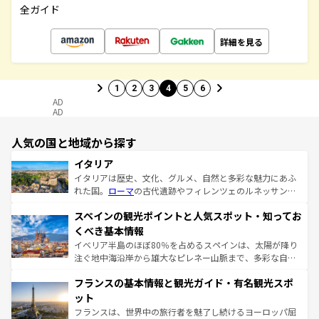
全ガイド
詳細を見る
1
2
3
4
5
6
AD
AD
人気の国と地域から探す
イタリア
イタリアは歴史、文化、グルメ、自然と多彩な魅力にあふ
れた国。
ローマ
の古代遺跡やフィレンツェのルネッサンス
美術、ヴェネツィアの運河など、歴史あるスポットはもち
スペインの観光ポイントと人気スポット・知ってお
ろん、トスカーナの美しい田園風景やアマルフィ海岸の絶
景など、自然景観も見逃せない。観光の合間には、本場の
くべき基本情報
ピザやパスタなど、絶品のイタリア料理を堪能することも
イベリア半島のほぼ80％を占めるスペインは、太陽が降り
できる。朝目覚めてから夜眠るまで、すべての瞬間を楽し
注ぐ地中海沿岸から雄大なピレネー山脈まで、多彩な自然
ませてくれるイタリアで、忘れられない旅をしてみよう！
と文化が詰まったヨーロッパ屈指の旅行先だ。多様な地域
なお、新着のイタリア情報は
コンテンツ一覧
を参照してほ
フランスの基本情報と観光ガイド・有名観光スポ
文化が根付くこの国では、情熱的なフラメンコ、熱気あふ
しい。
れる闘牛、そして美味しいタパスが生活の一部となってい
ット
る。首都マドリードの洗練された雰囲気や、バルセロナの
フランスは、世界中の旅行者を魅了し続けるヨーロッパ屈