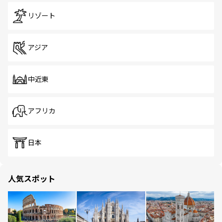
リゾート
アジア
中近東
アフリカ
日本
人気スポット