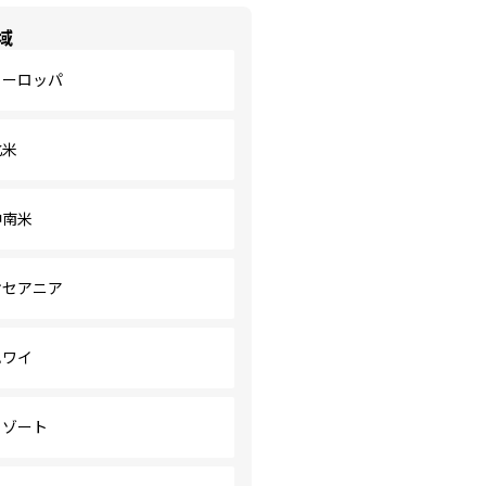
域
ヨーロッパ
北米
中南米
オセアニア
ハワイ
リゾート