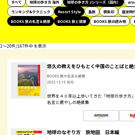
すべて
地球の歩き方 海外
地球の歩き方 Jシリーズ（国内）
aru
ランキング&テクニック
Resort Style
島旅
御朱印
歴史時
BOOKS 旅の名言＆絶景
BOOKS 旅と健康
BOOKS 旅の読み物
1〜20件/167件中 を表示
悠久の教えをひもとく中国のことばと絶
BOOKS 旅の名言＆絶景
2022.12.15 発売
世界を４０年以上歩いてきた「地球の歩き方
名言と癒やしの絶景集
地球のなぞり方 旅地図 日本編