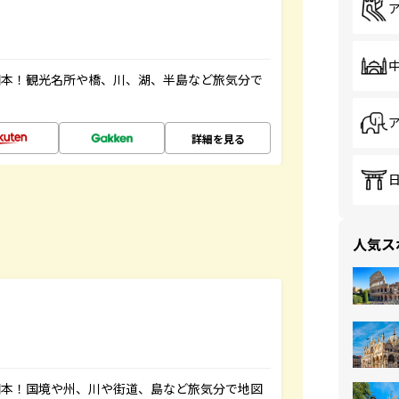
図本！観光名所や橋、川、湖、半島など旅気分で
詳細を見る
人気ス
図本！国境や州、川や街道、島など旅気分で地図