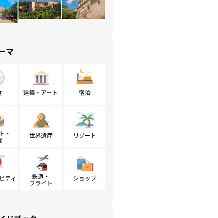
ーマ
食
建築・アート
宿泊
ト・
世界遺産
リゾート
戦
鉄道・
ビティ
ショップ
フライト