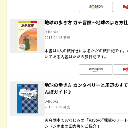
地球の歩き方 ガチ冒険～地球の歩き方
D-Books
2018.04.12 発売
本書は4人の旅好きによるただの旅日記です。
いてある内容はただの旅日記です。
地球の歩き方 カンタベリーと周辺のす
んぽガイド♪
D-Books
2018.07.26 発売
英会話本でおなじみの「Kayoの“秘密のノー
ンドン南東の田舎町をご紹介！