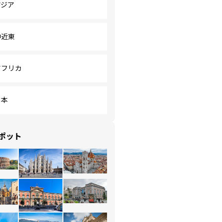
アジア
中近東
アフリカ
日本
ポット