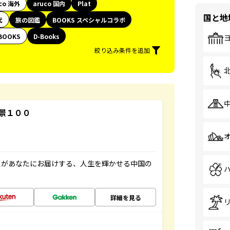
co 海外
aruco 国内
Plat
国と地
代
旅の図鑑
BOOKS スペシャルコラボ
BOOKS
D-Books
絞り込み条件を追加
景１００
」があなたにお届けする、人生を輝かせる中国の
詳細を見る