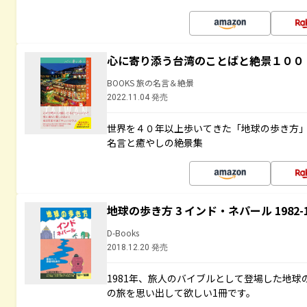
心に寄り添う台湾のことばと絶景１００
BOOKS 旅の名言＆絶景
2022.11.04 発売
世界を４０年以上歩いてきた「地球の歩き方
名言と癒やしの絶景集
地球の歩き方 3 インド・ネパール 1982
D-Books
2018.12.20 発売
1981年、旅人のバイブルとして登場した地
の旅を思い出して欲しい1冊です。