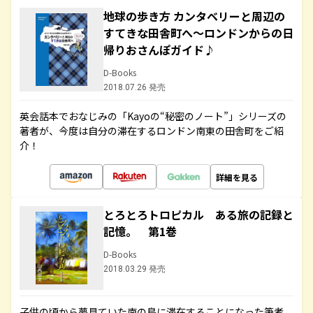
地球の歩き方 カンタベリーと周辺の
すてきな田舎町へ～ロンドンからの日
帰りおさんぽガイド♪
D-Books
2018.07.26 発売
英会話本でおなじみの「Kayoの“秘密のノート”」シリーズの
著者が、今度は自分の滞在するロンドン南東の田舎町をご紹
介！
詳細を見る
とろとろトロピカル ある旅の記録と
記憶。 第1巻
D-Books
2018.03.29 発売
子供の頃から夢見ていた南の島に滞在することになった筆者