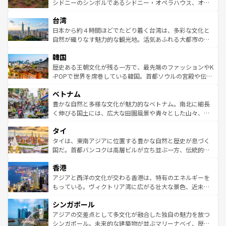
しみながら、その多様性と豊かな歴史を感じることができ
おすすめ。エメラルドグリーンに輝く海をはじめ、豊かな
シドニーのシンボルであるシドニー・オペラハウス、オー
るだろう。車でのロードトリップや列車の旅も、アメリカ
文化や歴史が息づいている。「アロハスピリット」と呼ば
ストラリア東海岸北部に広がる大サンゴ礁地帯グレートバ
ならではの贅沢な旅のスタイルだ。 なお、新着のアメリカ
台湾
れるおもてなしの心で訪れる人々を迎えてくれるハワイの
リアリーフや大陸中央部にそびえるウルル（エアーズロッ
情報は
コンテンツ一覧
を参照してほしい。
人々、おいしいローカルフードやハワイアンミュージッ
ク）、タスマニアの美しい原生林やケアンズの熱帯雨林な
日本から約４時間ほどでたどり着く台湾は、多彩な文化と
ク、伝統的なフラダンスなど、すべてがハワイの魅力を彩
ど、見どころがたくさん。また、カフェやワイン、オージ
自然が織りなす魅力的な観光地。活気あふれる大都市の台
っている。訪れるたびに新しい発見と感動が待っているハ
ービーフなどの食文化も豊かで、美味しいものであふれて
北やノスタルジックな町並みが人気な九份（ジォウフェ
ワイを、存分に味わってほしい。 なお、新着のハワイ情報
韓国
いる。アクティビティも充実しており、サーフィンやダイ
ン）、静ひつな山岳地帯である台湾東部など、都市の喧騒
は
コンテンツ一覧
を参照してほしい。
ビング、ハイキングなど、アウトドア好きにはたまらな
と山間の静けさが共存しており、訪れる人に新しい発見と
歴史ある王朝文化が残る一方で、最先端のファッションやK
い。オーストラリアの多彩な魅力を存分に味わいつくそ
驚きをもたらしてくれる。また、奥深い台湾の食文化も魅
-POPで世界を席巻している韓国。首都ソウルの宮殿や伝統
う。 なお、新着のオーストラリア情報は
コンテンツ一覧
を
力で、夜市などの屋台グルメから高級料理、ヘルシーで美
家屋が並ぶエリアでは韓国の歴史と文化に浸ることがで
参照してほしい。
ベトナム
容にもいいと評判のスイーツなど、バラエティ豊かな料理
き、地方に足を延ばせば四季折々の自然美を楽しむことが
が味わえる。 なお、新着の台湾情報は
コンテンツ一覧
を参
できる。そして、キムチや焼肉、絶品のストリートフード
豊かな自然と多様な文化が魅力的なベトナム。南北に細長
照してほしい。
まで、さまざまな韓国料理が待っている。夜には、韓国な
く伸びる国土には、広大な田園風景や青々とした山々、世
らではのナイトライフも堪能できる。あたたかいホスピタ
界遺産に登録された壮大な自然景観が点在し、都市部では
タイ
リティに包まれながら、韓国の多彩な魅力を心ゆくまで味
急速な発展と共に伝統が息づく。ハノイの古い町並みやホ
わってみてほしい。 なお、新着の韓国情報は
コンテンツ一
ーチミン市のフランス統治時代の建物も、独特の雰囲気を
タイは、東南アジアに位置する豊かな自然と歴史が息づく
覧
を参照してほしい。
醸し出している。また、バラエティの豊かさとおいしさで
国だ。首都バンコクは高層ビルが立ち並ぶ一方、伝統的な
世界中の食通を魅了してやまないベトナム料理も魅力のひ
寺院や市場がいたるところに点在し、古きよき文化と現代
香港
とつ。フォーやバインミー、ベトナムコーヒーなどは、ぜ
の活気が交差している。北部ではチェンマイなどの山岳地
ひ現地で味わいたい。どの地域を訪れてもあたたかい人々
帯で自然と触れ合い、南部ではプーケットやクラビの美し
アジアと西洋の文化が交わる香港は、特有のエネルギーを
が旅行者を迎えてくれるので、きっと忘れられない旅にな
いビーチでリゾート気分を楽しむことができる。タイ料理
もっている。ヴィクトリア湾に広がる壮大な景色、近未来
るはずだ。 なお、新着のベトナム情報は
コンテンツ一覧
を
は世界的に有名で、屋台から高級レストランまで味覚を刺
的なアートスポット、そして歴史と現代が融合した町並
参照してほしい。
シンガポール
激する。気候は一年中温暖で、どの季節にも異なる楽しみ
み、どこを訪れても感動するはず。観光スポットが密集し
が待っている。親しみやすいタイの人々、仏教を中心とし
ており、効率よく見どころを回れるのも魅力。息をのむよ
アジアの交差点として多文化が融合した独自の魅力を放つ
た文化、そして多様な観光資源が、訪れる旅人を魅了し続
うな絶景から文化的な体験まで、香港を存分に楽しみ尽く
シンガポール。未来的な建築物が並ぶマリーナベイ、歴史