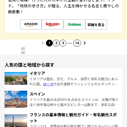
ド。「地球の歩き方」が贈る、人生を輝かせる名言と癒やしの
絶景集！
詳細を見る
…
1
2
3
14
AD
AD
人気の国と地域から探す
イタリア
イタリアは歴史、文化、グルメ、自然と多彩な魅力にあふ
れた国。
ローマ
の古代遺跡やフィレンツェのルネッサンス
美術、ヴェネツィアの運河など、歴史あるスポットはもち
スペイン
ろん、トスカーナの美しい田園風景やアマルフィ海岸の絶
景など、自然景観も見逃せない。観光の合間には、本場の
イベリア半島のほぼ80％を占めるスペインは、太陽が降り
ピザやパスタなど、絶品のイタリア料理を堪能することも
注ぐ地中海沿岸から雄大なピレネー山脈まで、多彩な自然
できる。朝目覚めてから夜眠るまで、すべての瞬間を楽し
と文化が詰まったヨーロッパ屈指の旅行先だ。多様な地域
フランスの基本情報と観光ガイド・有名観光スポ
ませてくれるイタリアで、忘れられない旅をしてみよう！
文化が根付くこの国では、情熱的なフラメンコ、熱気あふ
なお、新着のイタリア情報は
コンテンツ一覧
を参照してほ
れる闘牛、そして美味しいタパスが生活の一部となってい
ット
しい。
る。首都マドリードの洗練された雰囲気や、バルセロナの
フランスは、世界中の旅行者を魅了し続けるヨーロッパ屈