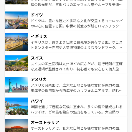
アートに溢れた街角から、地方では古代ローマ遺跡や中世
指の観光地だ。首都パリのエッフェル塔やルーブル美術館
の城塞都市、穏やかなビーチリゾートまで多彩な表情を見
といった象徴的なスポットから、田舎町の古風な美しさま
せる。地方によって風土や気候が異なるスペインはその個
ドイツ
で、幅広い魅力が詰まっている。華麗な宮殿、歴史的な大
性で訪れる人を魅了する。 なお、新着のスペイン情報は
コ
聖堂、美しいビーチ、そして豊かな自然が、訪れる者を心
ドイツは、豊かな歴史と多彩な文化が交差するヨーロッパ
ンテンツ一覧
を参照してほしい。
から魅了する。また、フランスは美食の国としても知ら
の中心に位置する国。中世の街並みが残るロマンチック街
れ、フランス料理はユネスコ無形文化遺産にも登録されて
道から、未来を先取りするようなモダンな都市まで多様な
イギリス
いる。シャンパンの発祥地であるランス、プロヴァンスの
顔を持つこの国は、どこを歩いても飽きることがない。ベ
香り高いラベンダー畑など、多彩な楽しみ方が可能だ。さ
ルリンの文化的活気、バイエルン州のアルプスの絶景、そ
イギリスは、古きよき伝統と最先端が共存する国。ウェス
らに、パリ以外の地域にも魅力が溢れており、どの街角に
してライン川沿いのワイン畑といった風景は必見。ビール
トミンスター寺院や大英博物館のようなランドマーク、歴
も豊かな歴史と文化が息づいている。パリ以外の個性あふ
とソーセージを味わいながら地元の人と過ごす楽しい時間
史ある大学都市、美しい丘陵地帯や牧歌的な風景など、エ
れる地方に足を運ぶとそれぞれで全く異なる文化を体験で
スイス
は、お酒好きな人にはぜひ体験してほしい。 なお、新着の
リアごとに異なる魅力がある。また、優雅なアフタヌーン
きるだろう。 なお、新着のフランス情報は
コンテンツ一覧
ドイツ情報は
コンテンツ一覧
を参照してほしい。
ティー、ビール好きにはたまらない英国パブ、サッカー観
スイスの国土面積は九州ほどの広さだが、運行時刻が正確
を参照してほしい。
戦など、本場だからこそできる体験も豊富。イギリスを旅
な交通網が整備されており、初心者でも安心して個人旅行
して楽しみつくそう。 なお、新着のイギリス情報は
コンテ
を楽しめる。日本同様に時刻表どおりの旅が可能だ。中世
アメリカ
ンツ一覧
を参照してほしい。
の建物がそのまま残る町や、スイスならではのユニークな
博物館もあり、アルプス観光だけでなく町歩きも満喫する
アメリカ合衆国は、広大な土地と多様な文化が魅力の国。
ことができる。国民の所得が高いため物価も高いが、旅行
東海岸の都市部から西海岸のカリフォルニアまで、訪れる
者向けの交通パス提供のサービスもあり、うまく活用すれ
場所ごとに異なる風景と体験が待っている。ニューヨーク
ハワイ
ば市内交通費無料で観光を楽しむこともできる。 なお、新
のような巨大都市は、観光、ショッピング、エンターテイ
着のスイス情報は
コンテンツ一覧
を参照してほしい。
ンメントが詰まった刺激的なスポットだ。一方、アメリカ
年間を通じて温暖な気候に恵まれ、多くの島で構成される
西部には大自然が広がり、グランドキャニオンやイエロー
ハワイは、どの島も独自の魅力をもっている。大自然の神
ストーン国立公園といった絶景が堪能できる。さらに、南
秘を感じたいなら、火山が生み出した壮大な景観を誇るハ
オーストラリア
部のニューオーリンズでは、音楽と美食が融合した独特の
ワイ島は見逃せない。また、定番の観光地といえばオアフ
文化が魅力。旅行者はアメリカの各地域で異なる魅力を楽
島だが、静かな自然を求めるならマウイ島やカウアイ島が
オーストラリアは、壮大な自然と多様な文化が魅力の国。