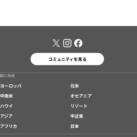
コミュニティを見る
国と地域
ヨーロッパ
北米
中南米
オセアニア
ハワイ
リゾート
アジア
中近東
アフリカ
日本