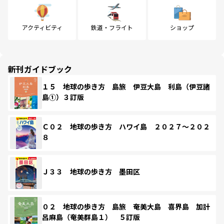
アクティビティ
鉄道・フライト
ショップ
新刊ガイドブック
１５ 地球の歩き方 島旅 伊豆大島 利島（伊豆諸
島①）３訂版
Ｃ０２ 地球の歩き方 ハワイ島 ２０２７～２０２
８
Ｊ３３ 地球の歩き方 墨田区
０２ 地球の歩き方 島旅 奄美大島 喜界島 加計
呂麻島（奄美群島１） ５訂版