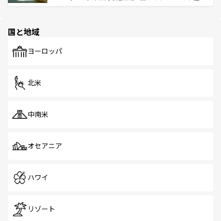
ける。 なお、新着のタイ情報は
コンテンツ一覧
を参照して
そう。 なお、新着の香港情報は
コンテンツ一覧
を参照して
と伝統を感じられるエスニックタウン、多数の緑豊かな公
ほしい。
ほしい。
園や自然保護区など、自然が調和した近代的な景観と文化
の多様性あふれるカラフルな町は、どこを歩いても新しい
国と地域
発見がある。さらに、治安のよさや充実した公共交通機関
も、旅行者にとっては魅力的なポイント。グルメも豊富
で、ホーカーズは地元の風情を楽しめる外せないスポット
ヨーロッパ
だ。訪れる人を飽きさせないシンガポールで、多様な魅力
を体感しよう。 なお、新着のシンガポール情報は
コンテン
ツ一覧
を参照してほしい。
北米
中南米
オセアニア
ハワイ
リゾート