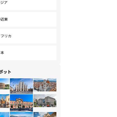
アジア
中近東
アフリカ
日本
ポット