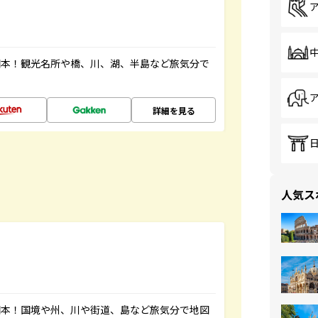
図本！観光名所や橋、川、湖、半島など旅気分で
詳細を見る
人気ス
図本！国境や州、川や街道、島など旅気分で地図