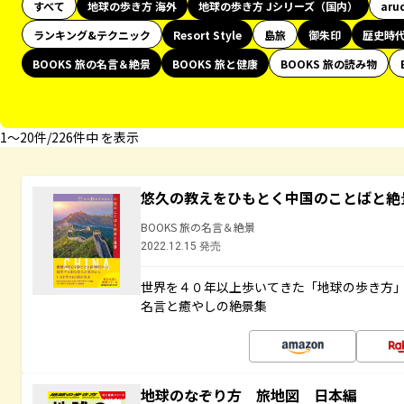
すべて
地球の歩き方 海外
地球の歩き方 Jシリーズ（国内）
aru
ランキング&テクニック
Resort Style
島旅
御朱印
歴史時
BOOKS 旅の名言＆絶景
BOOKS 旅と健康
BOOKS 旅の読み物
1〜20件/226件中 を表示
悠久の教えをひもとく中国のことばと絶
BOOKS 旅の名言＆絶景
2022.12.15 発売
世界を４０年以上歩いてきた「地球の歩き方
名言と癒やしの絶景集
地球のなぞり方 旅地図 日本編