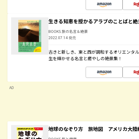
生きる知恵を授かるアラブのことばと絶
BOOKS 旅の名言＆絶景
2022.07.14 発売
古きと新しき、東と西が調和するオリエンタ
生を輝かせる名言と癒やしの絶景集！
AD
地球のなぞり方 旅地図 アメリカ大陸
BOOKS 旅と健康