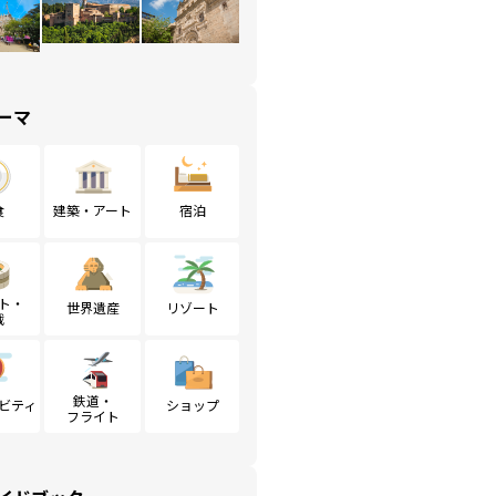
ーマ
食
建築・アート
宿泊
ト・
世界遺産
リゾート
戦
鉄道・
ビティ
ショップ
フライト