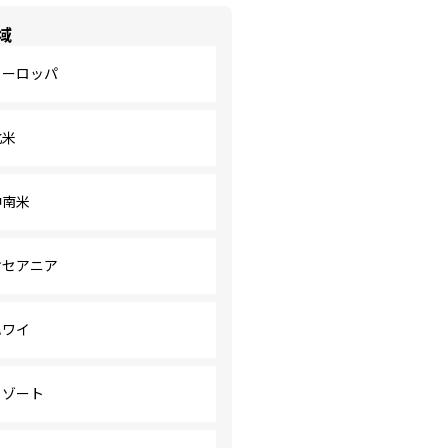
域
ヨーロッパ
北米
中南米
オセアニア
ハワイ
リゾート