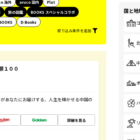
co 海外
aruco 国内
Plat
国と地
代
旅の図鑑
BOOKS スペシャルコラボ
BOOKS
D-Books
絞り込み条件を追加
景１００
」があなたにお届けする、人生を輝かせる中国の
詳細を見る