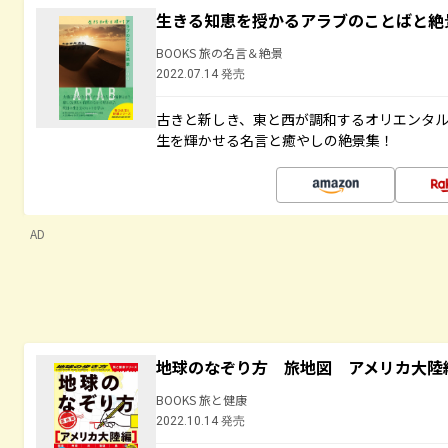
生きる知恵を授かるアラブのことばと絶
BOOKS 旅の名言＆絶景
2022.07.14 発売
古きと新しき、東と西が調和するオリエンタ
生を輝かせる名言と癒やしの絶景集！
AD
地球のなぞり方 旅地図 アメリカ大陸
BOOKS 旅と健康
2022.10.14 発売