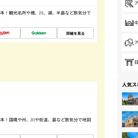
図本！観光名所や橋、川、湖、半島など旅気分で
詳細を見る
人気ス
図本！国境や州、川や街道、島など旅気分で地図