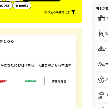
BOOKS
D-Books
国と地
絞り込み条件を追加
景１００
」があなたにお届けする、人生を輝かせる中国の
詳細を見る