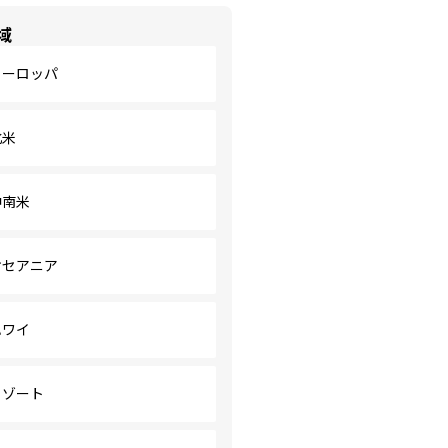
域
ヨーロッパ
北米
中南米
オセアニア
ハワイ
リゾート