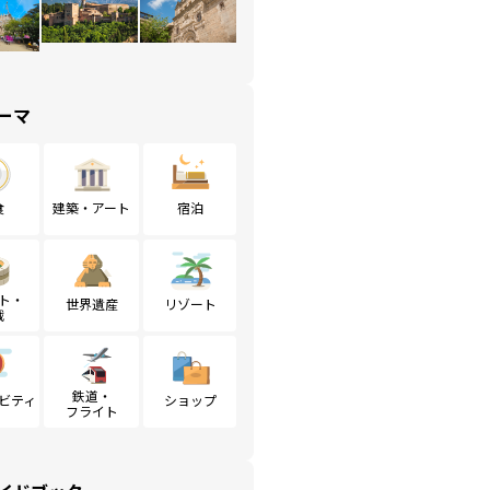
ーマ
食
建築・アート
宿泊
ト・
世界遺産
リゾート
戦
鉄道・
ビティ
ショップ
フライト