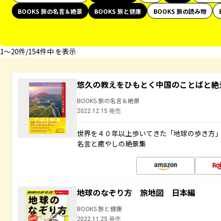
BOOKS 旅の名言＆絶景
BOOKS 旅と健康
BOOKS 旅の読み物
1〜20件/154件中 を表示
悠久の教えをひもとく中国のことばと絶
BOOKS 旅の名言＆絶景
2022.12.15 発売
世界を４０年以上歩いてきた「地球の歩き方
名言と癒やしの絶景集
地球のなぞり方 旅地図 日本編
BOOKS 旅と健康
2022.11.25 発売