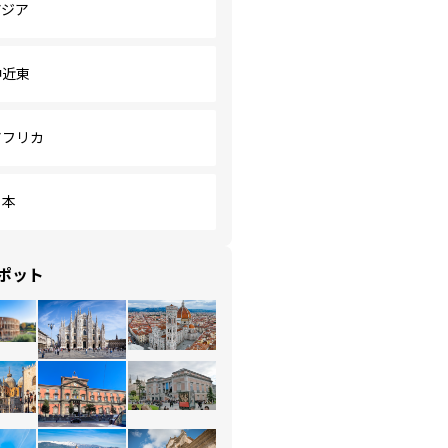
アジア
中近東
アフリカ
日本
ポット