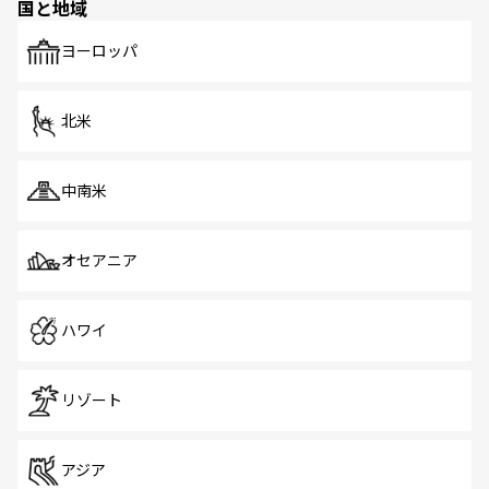
国と地域
発見がある。さらに、治安のよさや充実した公共交通機関
も、旅行者にとっては魅力的なポイント。グルメも豊富
で、ホーカーズは地元の風情を楽しめる外せないスポット
ヨーロッパ
だ。訪れる人を飽きさせないシンガポールで、多様な魅力
を体感しよう。 なお、新着のシンガポール情報は
コンテン
ツ一覧
を参照してほしい。
北米
中南米
オセアニア
ハワイ
リゾート
アジア