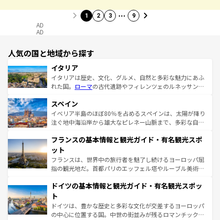
…
1
2
3
9
AD
AD
人気の国と地域から探す
イタリア
イタリアは歴史、文化、グルメ、自然と多彩な魅力にあふ
れた国。
ローマ
の古代遺跡やフィレンツェのルネッサンス
美術、ヴェネツィアの運河など、歴史あるスポットはもち
スペイン
ろん、トスカーナの美しい田園風景やアマルフィ海岸の絶
景など、自然景観も見逃せない。観光の合間には、本場の
イベリア半島のほぼ80％を占めるスペインは、太陽が降り
ピザやパスタなど、絶品のイタリア料理を堪能することも
注ぐ地中海沿岸から雄大なピレネー山脈まで、多彩な自然
できる。朝目覚めてから夜眠るまで、すべての瞬間を楽し
と文化が詰まったヨーロッパ屈指の旅行先だ。多様な地域
フランスの基本情報と観光ガイド・有名観光スポ
ませてくれるイタリアで、忘れられない旅をしてみよう！
文化が根付くこの国では、情熱的なフラメンコ、熱気あふ
なお、新着のイタリア情報は
コンテンツ一覧
を参照してほ
れる闘牛、そして美味しいタパスが生活の一部となってい
ット
しい。
る。首都マドリードの洗練された雰囲気や、バルセロナの
フランスは、世界中の旅行者を魅了し続けるヨーロッパ屈
アートに溢れた街角から、地方では古代ローマ遺跡や中世
指の観光地だ。首都パリのエッフェル塔やルーブル美術館
の城塞都市、穏やかなビーチリゾートまで多彩な表情を見
といった象徴的なスポットから、田舎町の古風な美しさま
せる。地方によって風土や気候が異なるスペインはその個
ドイツの基本情報と観光ガイド・有名観光スポッ
で、幅広い魅力が詰まっている。華麗な宮殿、歴史的な大
性で訪れる人を魅了する。 なお、新着のスペイン情報は
コ
聖堂、美しいビーチ、そして豊かな自然が、訪れる者を心
ト
ンテンツ一覧
を参照してほしい。
から魅了する。また、フランスは美食の国としても知ら
ドイツは、豊かな歴史と多彩な文化が交差するヨーロッパ
れ、フランス料理はユネスコ無形文化遺産にも登録されて
の中心に位置する国。中世の街並みが残るロマンチック街