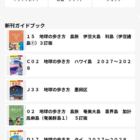
新刊ガイドブック
１５ 地球の歩き方 島旅 伊豆大島 利島（伊豆諸
島①）３訂版
Ｃ０２ 地球の歩き方 ハワイ島 ２０２７～２０２
８
Ｊ３３ 地球の歩き方 墨田区
０２ 地球の歩き方 島旅 奄美大島 喜界島 加計
呂麻島（奄美群島１） ５訂版
Ｄ１７ 地球の歩き方 タイ ２０２７～２０２８