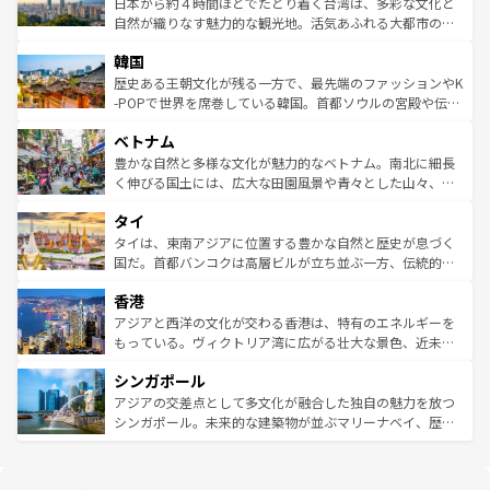
ク）、タスマニアの美しい原生林やケアンズの熱帯雨林な
日本から約４時間ほどでたどり着く台湾は、多彩な文化と
っている。訪れるたびに新しい発見と感動が待っているハ
ど、見どころがたくさん。また、カフェやワイン、オージ
自然が織りなす魅力的な観光地。活気あふれる大都市の台
ワイを、存分に味わってほしい。 なお、新着のハワイ情報
ービーフなどの食文化も豊かで、美味しいものであふれて
北やノスタルジックな町並みが人気な九份（ジォウフェ
は
コンテンツ一覧
を参照してほしい。
韓国
いる。アクティビティも充実しており、サーフィンやダイ
ン）、静ひつな山岳地帯である台湾東部など、都市の喧騒
ビング、ハイキングなど、アウトドア好きにはたまらな
と山間の静けさが共存しており、訪れる人に新しい発見と
歴史ある王朝文化が残る一方で、最先端のファッションやK
い。オーストラリアの多彩な魅力を存分に味わいつくそ
驚きをもたらしてくれる。また、奥深い台湾の食文化も魅
-POPで世界を席巻している韓国。首都ソウルの宮殿や伝統
う。 なお、新着のオーストラリア情報は
コンテンツ一覧
を
力で、夜市などの屋台グルメから高級料理、ヘルシーで美
家屋が並ぶエリアでは韓国の歴史と文化に浸ることがで
参照してほしい。
ベトナム
容にもいいと評判のスイーツなど、バラエティ豊かな料理
き、地方に足を延ばせば四季折々の自然美を楽しむことが
が味わえる。 なお、新着の台湾情報は
コンテンツ一覧
を参
できる。そして、キムチや焼肉、絶品のストリートフード
豊かな自然と多様な文化が魅力的なベトナム。南北に細長
照してほしい。
まで、さまざまな韓国料理が待っている。夜には、韓国な
く伸びる国土には、広大な田園風景や青々とした山々、世
らではのナイトライフも堪能できる。あたたかいホスピタ
界遺産に登録された壮大な自然景観が点在し、都市部では
タイ
リティに包まれながら、韓国の多彩な魅力を心ゆくまで味
急速な発展と共に伝統が息づく。ハノイの古い町並みやホ
わってみてほしい。 なお、新着の韓国情報は
コンテンツ一
ーチミン市のフランス統治時代の建物も、独特の雰囲気を
タイは、東南アジアに位置する豊かな自然と歴史が息づく
覧
を参照してほしい。
醸し出している。また、バラエティの豊かさとおいしさで
国だ。首都バンコクは高層ビルが立ち並ぶ一方、伝統的な
世界中の食通を魅了してやまないベトナム料理も魅力のひ
寺院や市場がいたるところに点在し、古きよき文化と現代
香港
とつ。フォーやバインミー、ベトナムコーヒーなどは、ぜ
の活気が交差している。北部ではチェンマイなどの山岳地
ひ現地で味わいたい。どの地域を訪れてもあたたかい人々
帯で自然と触れ合い、南部ではプーケットやクラビの美し
アジアと西洋の文化が交わる香港は、特有のエネルギーを
が旅行者を迎えてくれるので、きっと忘れられない旅にな
いビーチでリゾート気分を楽しむことができる。タイ料理
もっている。ヴィクトリア湾に広がる壮大な景色、近未来
るはずだ。 なお、新着のベトナム情報は
コンテンツ一覧
を
は世界的に有名で、屋台から高級レストランまで味覚を刺
的なアートスポット、そして歴史と現代が融合した町並
参照してほしい。
シンガポール
激する。気候は一年中温暖で、どの季節にも異なる楽しみ
み、どこを訪れても感動するはず。観光スポットが密集し
が待っている。親しみやすいタイの人々、仏教を中心とし
ており、効率よく見どころを回れるのも魅力。息をのむよ
アジアの交差点として多文化が融合した独自の魅力を放つ
た文化、そして多様な観光資源が、訪れる旅人を魅了し続
うな絶景から文化的な体験まで、香港を存分に楽しみ尽く
シンガポール。未来的な建築物が並ぶマリーナベイ、歴史
ける。 なお、新着のタイ情報は
コンテンツ一覧
を参照して
そう。 なお、新着の香港情報は
コンテンツ一覧
を参照して
と伝統を感じられるエスニックタウン、多数の緑豊かな公
ほしい。
ほしい。
園や自然保護区など、自然が調和した近代的な景観と文化
の多様性あふれるカラフルな町は、どこを歩いても新しい