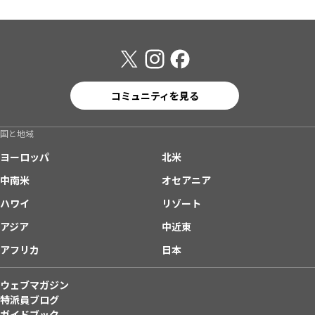
コミュニティを見る
国と地域
ヨーロッパ
北米
中南米
オセアニア
ハワイ
リゾート
アジア
中近東
アフリカ
日本
ウェブマガジン
特派員ブログ
ガイドブック