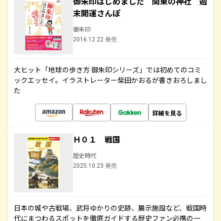
御朱印はじめました 関東の神社 週
末開運さんぽ
御朱印
2016.12.22 発売
大ヒット「地球の歩き方 御朱印シリーズ」では初めてのコミ
ックエッセイ。イラストレーター柴田かおるが書きおろしまし
た
詳細を見る
Ｈ０１ 戦国
歴史時代
2025.10.23 発売
日本の城や古戦場、武将ゆかりの史跡、展示施設など、戦国時
代にまつわるスポットを徹底ガイドする歴史ファン必携の一