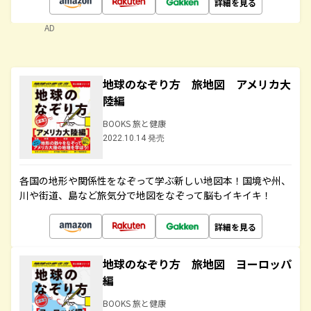
詳細を見る
AD
地球のなぞり方 旅地図 アメリカ大
陸編
BOOKS 旅と健康
2022.10.14 発売
各国の地形や関係性をなぞって学ぶ新しい地図本！国境や州、
川や街道、島など旅気分で地図をなぞって脳もイキイキ！
詳細を見る
地球のなぞり方 旅地図 ヨーロッパ
編
BOOKS 旅と健康