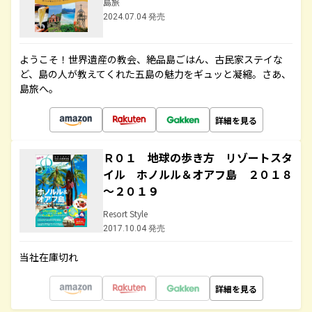
島旅
2024.07.04 発売
ようこそ！世界遺産の教会、絶品島ごはん、古民家ステイな
ど、島の人が教えてくれた五島の魅力をギュッと凝縮。さあ、
島旅へ。
詳細を見る
Ｒ０１ 地球の歩き方 リゾートスタ
イル ホノルル＆オアフ島 ２０１８
～２０１９
Resort Style
2017.10.04 発売
当社在庫切れ
詳細を見る