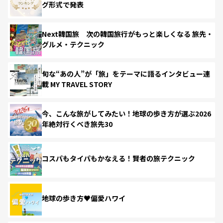
グ形式で発表
Next韓国旅 次の韓国旅行がもっと楽しくなる 旅先・
グルメ・テクニック
旬な“あの人”が「旅」をテーマに語るインタビュー連
載 MY TRAVEL STORY
今、こんな旅がしてみたい！地球の歩き方が選ぶ2026
年絶対行くべき旅先30
コスパもタイパもかなえる！賢者の旅テクニック
地球の歩き方♥偏愛ハワイ