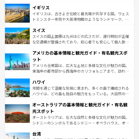
いる。シャンパンの発祥地であるランス、プロヴァンスの
道から、未来を先取りするようなモダンな都市まで多様な
香り高いラベンダー畑など、多彩な楽しみ方が可能だ。さ
イギリス
顔を持つこの国は、どこを歩いても飽きることがない。ベ
らに、パリ以外の地域にも魅力が溢れており、どの街角に
ルリンの文化的活気、バイエルン州のアルプスの絶景、そ
イギリスは、古きよき伝統と最先端が共存する国。ウェス
も豊かな歴史と文化が息づいている。パリ以外の個性あふ
してライン川沿いのワイン畑といった風景は必見。ビール
トミンスター寺院や大英博物館のようなランドマーク、歴
れる地方に足を運ぶとそれぞれで全く異なる文化を体験で
とソーセージを味わいながら地元の人と過ごす楽しい時間
史ある大学都市、美しい丘陵地帯や牧歌的な風景など、エ
きるだろう。 なお、新着のフランス情報は
コンテンツ一覧
スイス
は、お酒好きな人にはぜひ体験してほしい。 なお、新着の
リアごとに異なる魅力がある。また、優雅なアフタヌーン
を参照してほしい。
ドイツ情報は
コンテンツ一覧
を参照してほしい。
ティー、ビール好きにはたまらない英国パブ、サッカー観
スイスの国土面積は九州ほどの広さだが、運行時刻が正確
戦など、本場だからこそできる体験も豊富。イギリスを旅
な交通網が整備されており、初心者でも安心して個人旅行
して楽しみつくそう。 なお、新着のイギリス情報は
コンテ
を楽しめる。日本同様に時刻表どおりの旅が可能だ。中世
アメリカの基本情報と観光ガイド・有名観光スポ
ンツ一覧
を参照してほしい。
の建物がそのまま残る町や、スイスならではのユニークな
博物館もあり、アルプス観光だけでなく町歩きも満喫する
ット
ことができる。国民の所得が高いため物価も高いが、旅行
アメリカ合衆国は、広大な土地と多様な文化が魅力の国。
者向けの交通パス提供のサービスもあり、うまく活用すれ
東海岸の都市部から西海岸のカリフォルニアまで、訪れる
ば市内交通費無料で観光を楽しむこともできる。 なお、新
場所ごとに異なる風景と体験が待っている。ニューヨーク
着のスイス情報は
コンテンツ一覧
を参照してほしい。
ハワイ
のような巨大都市は、観光、ショッピング、エンターテイ
ンメントが詰まった刺激的なスポットだ。一方、アメリカ
年間を通じて温暖な気候に恵まれ、多くの島で構成される
西部には大自然が広がり、グランドキャニオンやイエロー
ハワイは、どの島も独自の魅力をもっている。大自然の神
ストーン国立公園といった絶景が堪能できる。さらに、南
秘を感じたいなら、火山が生み出した壮大な景観を誇るハ
オーストラリアの基本情報と観光ガイド・有名観
部のニューオーリンズでは、音楽と美食が融合した独特の
ワイ島は見逃せない。また、定番の観光地といえばオアフ
文化が魅力。旅行者はアメリカの各地域で異なる魅力を楽
島だが、静かな自然を求めるならマウイ島やカウアイ島が
光スポット
しみながら、その多様性と豊かな歴史を感じることができ
おすすめ。エメラルドグリーンに輝く海をはじめ、豊かな
オーストラリアは、壮大な自然と多様な文化が魅力の国。
るだろう。車でのロードトリップや列車の旅も、アメリカ
文化や歴史が息づいている。「アロハスピリット」と呼ば
シドニーのシンボルであるシドニー・オペラハウス、オー
ならではの贅沢な旅のスタイルだ。 なお、新着のアメリカ
れるおもてなしの心で訪れる人々を迎えてくれるハワイの
ストラリア東海岸北部に広がる大サンゴ礁地帯グレートバ
情報は
コンテンツ一覧
を参照してほしい。
人々、おいしいローカルフードやハワイアンミュージッ
台湾
リアリーフや大陸中央部にそびえるウルル（エアーズロッ
ク、伝統的なフラダンスなど、すべてがハワイの魅力を彩