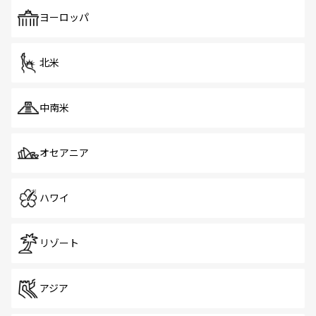
も、旅行者にとっては魅力的なポイント。グルメも豊富
で、ホーカーズは地元の風情を楽しめる外せないスポット
ヨーロッパ
だ。訪れる人を飽きさせないシンガポールで、多様な魅力
を体感しよう。 なお、新着のシンガポール情報は
コンテン
ツ一覧
を参照してほしい。
北米
中南米
オセアニア
ハワイ
リゾート
アジア