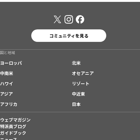
コミュニティを見る
国と地域
ヨーロッパ
北米
中南米
オセアニア
ハワイ
リゾート
アジア
中近東
アフリカ
日本
ウェブマガジン
特派員ブログ
ガイドブック
ニュース