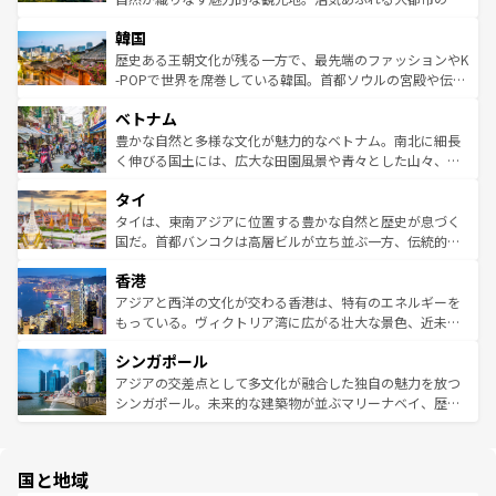
っている。訪れるたびに新しい発見と感動が待っているハ
ービーフなどの食文化も豊かで、美味しいものであふれて
北やノスタルジックな町並みが人気な九份（ジォウフェ
ワイを、存分に味わってほしい。 なお、新着のハワイ情報
韓国
いる。アクティビティも充実しており、サーフィンやダイ
ン）、静ひつな山岳地帯である台湾東部など、都市の喧騒
は
コンテンツ一覧
を参照してほしい。
ビング、ハイキングなど、アウトドア好きにはたまらな
と山間の静けさが共存しており、訪れる人に新しい発見と
歴史ある王朝文化が残る一方で、最先端のファッションやK
い。オーストラリアの多彩な魅力を存分に味わいつくそ
驚きをもたらしてくれる。また、奥深い台湾の食文化も魅
-POPで世界を席巻している韓国。首都ソウルの宮殿や伝統
う。 なお、新着のオーストラリア情報は
コンテンツ一覧
を
力で、夜市などの屋台グルメから高級料理、ヘルシーで美
家屋が並ぶエリアでは韓国の歴史と文化に浸ることがで
参照してほしい。
ベトナム
容にもいいと評判のスイーツなど、バラエティ豊かな料理
き、地方に足を延ばせば四季折々の自然美を楽しむことが
が味わえる。 なお、新着の台湾情報は
コンテンツ一覧
を参
できる。そして、キムチや焼肉、絶品のストリートフード
豊かな自然と多様な文化が魅力的なベトナム。南北に細長
照してほしい。
まで、さまざまな韓国料理が待っている。夜には、韓国な
く伸びる国土には、広大な田園風景や青々とした山々、世
らではのナイトライフも堪能できる。あたたかいホスピタ
界遺産に登録された壮大な自然景観が点在し、都市部では
タイ
リティに包まれながら、韓国の多彩な魅力を心ゆくまで味
急速な発展と共に伝統が息づく。ハノイの古い町並みやホ
わってみてほしい。 なお、新着の韓国情報は
コンテンツ一
ーチミン市のフランス統治時代の建物も、独特の雰囲気を
タイは、東南アジアに位置する豊かな自然と歴史が息づく
覧
を参照してほしい。
醸し出している。また、バラエティの豊かさとおいしさで
国だ。首都バンコクは高層ビルが立ち並ぶ一方、伝統的な
世界中の食通を魅了してやまないベトナム料理も魅力のひ
寺院や市場がいたるところに点在し、古きよき文化と現代
香港
とつ。フォーやバインミー、ベトナムコーヒーなどは、ぜ
の活気が交差している。北部ではチェンマイなどの山岳地
ひ現地で味わいたい。どの地域を訪れてもあたたかい人々
帯で自然と触れ合い、南部ではプーケットやクラビの美し
アジアと西洋の文化が交わる香港は、特有のエネルギーを
が旅行者を迎えてくれるので、きっと忘れられない旅にな
いビーチでリゾート気分を楽しむことができる。タイ料理
もっている。ヴィクトリア湾に広がる壮大な景色、近未来
るはずだ。 なお、新着のベトナム情報は
コンテンツ一覧
を
は世界的に有名で、屋台から高級レストランまで味覚を刺
的なアートスポット、そして歴史と現代が融合した町並
参照してほしい。
シンガポール
激する。気候は一年中温暖で、どの季節にも異なる楽しみ
み、どこを訪れても感動するはず。観光スポットが密集し
が待っている。親しみやすいタイの人々、仏教を中心とし
ており、効率よく見どころを回れるのも魅力。息をのむよ
アジアの交差点として多文化が融合した独自の魅力を放つ
た文化、そして多様な観光資源が、訪れる旅人を魅了し続
うな絶景から文化的な体験まで、香港を存分に楽しみ尽く
シンガポール。未来的な建築物が並ぶマリーナベイ、歴史
ける。 なお、新着のタイ情報は
コンテンツ一覧
を参照して
そう。 なお、新着の香港情報は
コンテンツ一覧
を参照して
と伝統を感じられるエスニックタウン、多数の緑豊かな公
ほしい。
ほしい。
園や自然保護区など、自然が調和した近代的な景観と文化
の多様性あふれるカラフルな町は、どこを歩いても新しい
国と地域
発見がある。さらに、治安のよさや充実した公共交通機関