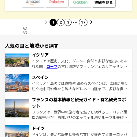
詳細を見る
…
1
2
3
17
AD
AD
人気の国と地域から探す
イタリア
イタリアは歴史、文化、グルメ、自然と多彩な魅力にあふ
れた国。
ローマ
の古代遺跡やフィレンツェのルネッサンス
美術、ヴェネツィアの運河など、歴史あるスポットはもち
スペイン
ろん、トスカーナの美しい田園風景やアマルフィ海岸の絶
景など、自然景観も見逃せない。観光の合間には、本場の
イベリア半島のほぼ80％を占めるスペインは、太陽が降り
ピザやパスタなど、絶品のイタリア料理を堪能することも
注ぐ地中海沿岸から雄大なピレネー山脈まで、多彩な自然
できる。朝目覚めてから夜眠るまで、すべての瞬間を楽し
と文化が詰まったヨーロッパ屈指の旅行先だ。多様な地域
フランスの基本情報と観光ガイド・有名観光スポ
ませてくれるイタリアで、忘れられない旅をしてみよう！
文化が根付くこの国では、情熱的なフラメンコ、熱気あふ
なお、新着のイタリア情報は
コンテンツ一覧
を参照してほ
れる闘牛、そして美味しいタパスが生活の一部となってい
ット
しい。
る。首都マドリードの洗練された雰囲気や、バルセロナの
フランスは、世界中の旅行者を魅了し続けるヨーロッパ屈
アートに溢れた街角から、地方では古代ローマ遺跡や中世
指の観光地だ。首都パリのエッフェル塔やルーブル美術館
の城塞都市、穏やかなビーチリゾートまで多彩な表情を見
といった象徴的なスポットから、田舎町の古風な美しさま
せる。地方によって風土や気候が異なるスペインはその個
ドイツ
で、幅広い魅力が詰まっている。華麗な宮殿、歴史的な大
性で訪れる人を魅了する。 なお、新着のスペイン情報は
コ
聖堂、美しいビーチ、そして豊かな自然が、訪れる者を心
ドイツは、豊かな歴史と多彩な文化が交差するヨーロッパ