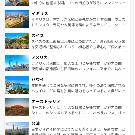
ンテンツ一覧
を参照してほしい。
から魅了する。また、フランスは美食の国としても知ら
の中心に位置する国。中世の街並みが残るロマンチック街
れ、フランス料理はユネスコ無形文化遺産にも登録されて
道から、未来を先取りするようなモダンな都市まで多様な
イギリス
いる。シャンパンの発祥地であるランス、プロヴァンスの
顔を持つこの国は、どこを歩いても飽きることがない。ベ
香り高いラベンダー畑など、多彩な楽しみ方が可能だ。さ
ルリンの文化的活気、バイエルン州のアルプスの絶景、そ
イギリスは、古きよき伝統と最先端が共存する国。ウェス
らに、パリ以外の地域にも魅力が溢れており、どの街角に
してライン川沿いのワイン畑といった風景は必見。ビール
トミンスター寺院や大英博物館のようなランドマーク、歴
も豊かな歴史と文化が息づいている。パリ以外の個性あふ
とソーセージを味わいながら地元の人と過ごす楽しい時間
史ある大学都市、美しい丘陵地帯や牧歌的な風景など、エ
れる地方に足を運ぶとそれぞれで全く異なる文化を体験で
スイス
は、お酒好きな人にはぜひ体験してほしい。 なお、新着の
リアごとに異なる魅力がある。また、優雅なアフタヌーン
きるだろう。 なお、新着のフランス情報は
コンテンツ一覧
ドイツ情報は
コンテンツ一覧
を参照してほしい。
ティー、ビール好きにはたまらない英国パブ、サッカー観
スイスの国土面積は九州ほどの広さだが、運行時刻が正確
を参照してほしい。
戦など、本場だからこそできる体験も豊富。イギリスを旅
な交通網が整備されており、初心者でも安心して個人旅行
して楽しみつくそう。 なお、新着のイギリス情報は
コンテ
を楽しめる。日本同様に時刻表どおりの旅が可能だ。中世
アメリカ
ンツ一覧
を参照してほしい。
の建物がそのまま残る町や、スイスならではのユニークな
博物館もあり、アルプス観光だけでなく町歩きも満喫する
アメリカ合衆国は、広大な土地と多様な文化が魅力の国。
ことができる。国民の所得が高いため物価も高いが、旅行
東海岸の都市部から西海岸のカリフォルニアまで、訪れる
者向けの交通パス提供のサービスもあり、うまく活用すれ
場所ごとに異なる風景と体験が待っている。ニューヨーク
ハワイ
ば市内交通費無料で観光を楽しむこともできる。 なお、新
のような巨大都市は、観光、ショッピング、エンターテイ
着のスイス情報は
コンテンツ一覧
を参照してほしい。
ンメントが詰まった刺激的なスポットだ。一方、アメリカ
年間を通じて温暖な気候に恵まれ、多くの島で構成される
西部には大自然が広がり、グランドキャニオンやイエロー
ハワイは、どの島も独自の魅力をもっている。大自然の神
ストーン国立公園といった絶景が堪能できる。さらに、南
秘を感じたいなら、火山が生み出した壮大な景観を誇るハ
オーストラリア
部のニューオーリンズでは、音楽と美食が融合した独特の
ワイ島は見逃せない。また、定番の観光地といえばオアフ
文化が魅力。旅行者はアメリカの各地域で異なる魅力を楽
島だが、静かな自然を求めるならマウイ島やカウアイ島が
オーストラリアは、壮大な自然と多様な文化が魅力の国。
しみながら、その多様性と豊かな歴史を感じることができ
おすすめ。エメラルドグリーンに輝く海をはじめ、豊かな
シドニーのシンボルであるシドニー・オペラハウス、オー
るだろう。車でのロードトリップや列車の旅も、アメリカ
文化や歴史が息づいている。「アロハスピリット」と呼ば
ストラリア東海岸北部に広がる大サンゴ礁地帯グレートバ
ならではの贅沢な旅のスタイルだ。 なお、新着のアメリカ
台湾
れるおもてなしの心で訪れる人々を迎えてくれるハワイの
リアリーフや大陸中央部にそびえるウルル（エアーズロッ
情報は
コンテンツ一覧
を参照してほしい。
人々、おいしいローカルフードやハワイアンミュージッ
ク）、タスマニアの美しい原生林やケアンズの熱帯雨林な
日本から約４時間ほどでたどり着く台湾は、多彩な文化と
ク、伝統的なフラダンスなど、すべてがハワイの魅力を彩
ど、見どころがたくさん。また、カフェやワイン、オージ
自然が織りなす魅力的な観光地。活気あふれる大都市の台