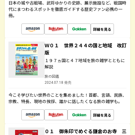
日本の城や古戦場、武将ゆかりの史跡、展示施設など、戦国時
代にまつわるスポットを徹底ガイドする歴史ファン必携の一
冊。
詳細を見る
Ｗ０１ 世界２４４の国と地域 改訂
版
１９７ヵ国と４７地域を旅の雑学とともに
解説
旅の図鑑
2024.07.18 発売
今こそ学びたい世界のことを集めました！首都、言語、民族、
宗教、特長、現地の挨拶、誰かに話したくなる旅の雑学も。
詳細を見る
０１ 御朱印でめぐる鎌倉のお寺 三