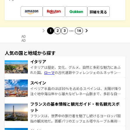
詳細を見る
…
1
2
3
16
AD
AD
人気の国と地域から探す
イタリア
イタリアは歴史、文化、グルメ、自然と多彩な魅力にあふ
れた国。
ローマ
の古代遺跡やフィレンツェのルネッサンス
美術、ヴェネツィアの運河など、歴史あるスポットはもち
スペイン
ろん、トスカーナの美しい田園風景やアマルフィ海岸の絶
景など、自然景観も見逃せない。観光の合間には、本場の
イベリア半島のほぼ80％を占めるスペインは、太陽が降り
ピザやパスタなど、絶品のイタリア料理を堪能することも
注ぐ地中海沿岸から雄大なピレネー山脈まで、多彩な自然
できる。朝目覚めてから夜眠るまで、すべての瞬間を楽し
と文化が詰まったヨーロッパ屈指の旅行先だ。多様な地域
フランスの基本情報と観光ガイド・有名観光スポ
ませてくれるイタリアで、忘れられない旅をしてみよう！
文化が根付くこの国では、情熱的なフラメンコ、熱気あふ
なお、新着のイタリア情報は
コンテンツ一覧
を参照してほ
れる闘牛、そして美味しいタパスが生活の一部となってい
ット
しい。
る。首都マドリードの洗練された雰囲気や、バルセロナの
フランスは、世界中の旅行者を魅了し続けるヨーロッパ屈
アートに溢れた街角から、地方では古代ローマ遺跡や中世
指の観光地だ。首都パリのエッフェル塔やルーブル美術館
の城塞都市、穏やかなビーチリゾートまで多彩な表情を見
といった象徴的なスポットから、田舎町の古風な美しさま