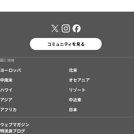
コミュニティを見る
国と地域
ヨーロッパ
北米
中南米
オセアニア
ハワイ
リゾート
アジア
中近東
アフリカ
日本
ウェブマガジン
特派員ブログ