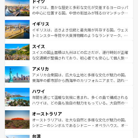
せる。地方によって風土や気候が異なるスペインはその個
ドイツ
で、幅広い魅力が詰まっている。華麗な宮殿、歴史的な大
性で訪れる人を魅了する。 なお、新着のスペイン情報は
コ
聖堂、美しいビーチ、そして豊かな自然が、訪れる者を心
ドイツは、豊かな歴史と多彩な文化が交差するヨーロッパ
ンテンツ一覧
を参照してほしい。
から魅了する。また、フランスは美食の国としても知ら
の中心に位置する国。中世の街並みが残るロマンチック街
れ、フランス料理はユネスコ無形文化遺産にも登録されて
道から、未来を先取りするようなモダンな都市まで多様な
イギリス
いる。シャンパンの発祥地であるランス、プロヴァンスの
顔を持つこの国は、どこを歩いても飽きることがない。ベ
香り高いラベンダー畑など、多彩な楽しみ方が可能だ。さ
ルリンの文化的活気、バイエルン州のアルプスの絶景、そ
イギリスは、古きよき伝統と最先端が共存する国。ウェス
らに、パリ以外の地域にも魅力が溢れており、どの街角に
してライン川沿いのワイン畑といった風景は必見。ビール
トミンスター寺院や大英博物館のようなランドマーク、歴
も豊かな歴史と文化が息づいている。パリ以外の個性あふ
とソーセージを味わいながら地元の人と過ごす楽しい時間
史ある大学都市、美しい丘陵地帯や牧歌的な風景など、エ
れる地方に足を運ぶとそれぞれで全く異なる文化を体験で
スイス
は、お酒好きな人にはぜひ体験してほしい。 なお、新着の
リアごとに異なる魅力がある。また、優雅なアフタヌーン
きるだろう。 なお、新着のフランス情報は
コンテンツ一覧
ドイツ情報は
コンテンツ一覧
を参照してほしい。
ティー、ビール好きにはたまらない英国パブ、サッカー観
スイスの国土面積は九州ほどの広さだが、運行時刻が正確
を参照してほしい。
戦など、本場だからこそできる体験も豊富。イギリスを旅
な交通網が整備されており、初心者でも安心して個人旅行
して楽しみつくそう。 なお、新着のイギリス情報は
コンテ
を楽しめる。日本同様に時刻表どおりの旅が可能だ。中世
アメリカ
ンツ一覧
を参照してほしい。
の建物がそのまま残る町や、スイスならではのユニークな
博物館もあり、アルプス観光だけでなく町歩きも満喫する
アメリカ合衆国は、広大な土地と多様な文化が魅力の国。
ことができる。国民の所得が高いため物価も高いが、旅行
東海岸の都市部から西海岸のカリフォルニアまで、訪れる
者向けの交通パス提供のサービスもあり、うまく活用すれ
場所ごとに異なる風景と体験が待っている。ニューヨーク
ハワイ
ば市内交通費無料で観光を楽しむこともできる。 なお、新
のような巨大都市は、観光、ショッピング、エンターテイ
着のスイス情報は
コンテンツ一覧
を参照してほしい。
ンメントが詰まった刺激的なスポットだ。一方、アメリカ
年間を通じて温暖な気候に恵まれ、多くの島で構成される
西部には大自然が広がり、グランドキャニオンやイエロー
ハワイは、どの島も独自の魅力をもっている。大自然の神
ストーン国立公園といった絶景が堪能できる。さらに、南
秘を感じたいなら、火山が生み出した壮大な景観を誇るハ
オーストラリア
部のニューオーリンズでは、音楽と美食が融合した独特の
ワイ島は見逃せない。また、定番の観光地といえばオアフ
文化が魅力。旅行者はアメリカの各地域で異なる魅力を楽
島だが、静かな自然を求めるならマウイ島やカウアイ島が
オーストラリアは、壮大な自然と多様な文化が魅力の国。
しみながら、その多様性と豊かな歴史を感じることができ
おすすめ。エメラルドグリーンに輝く海をはじめ、豊かな
シドニーのシンボルであるシドニー・オペラハウス、オー
るだろう。車でのロードトリップや列車の旅も、アメリカ
文化や歴史が息づいている。「アロハスピリット」と呼ば
ストラリア東海岸北部に広がる大サンゴ礁地帯グレートバ
ならではの贅沢な旅のスタイルだ。 なお、新着のアメリカ
台湾
れるおもてなしの心で訪れる人々を迎えてくれるハワイの
リアリーフや大陸中央部にそびえるウルル（エアーズロッ