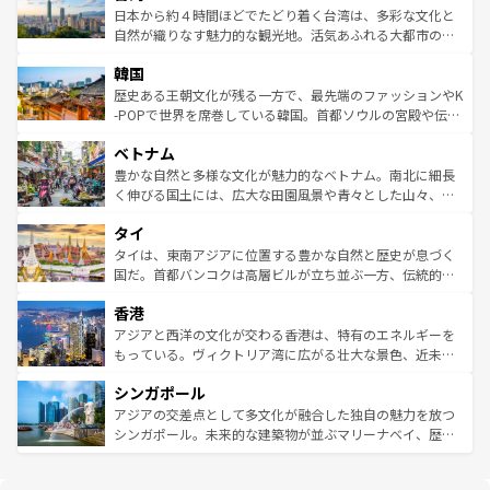
情報は
コンテンツ一覧
を参照してほしい。
人々、おいしいローカルフードやハワイアンミュージッ
ク）、タスマニアの美しい原生林やケアンズの熱帯雨林な
日本から約４時間ほどでたどり着く台湾は、多彩な文化と
ク、伝統的なフラダンスなど、すべてがハワイの魅力を彩
ど、見どころがたくさん。また、カフェやワイン、オージ
自然が織りなす魅力的な観光地。活気あふれる大都市の台
っている。訪れるたびに新しい発見と感動が待っているハ
ービーフなどの食文化も豊かで、美味しいものであふれて
北やノスタルジックな町並みが人気な九份（ジォウフェ
ワイを、存分に味わってほしい。 なお、新着のハワイ情報
韓国
いる。アクティビティも充実しており、サーフィンやダイ
ン）、静ひつな山岳地帯である台湾東部など、都市の喧騒
は
コンテンツ一覧
を参照してほしい。
ビング、ハイキングなど、アウトドア好きにはたまらな
と山間の静けさが共存しており、訪れる人に新しい発見と
歴史ある王朝文化が残る一方で、最先端のファッションやK
い。オーストラリアの多彩な魅力を存分に味わいつくそ
驚きをもたらしてくれる。また、奥深い台湾の食文化も魅
-POPで世界を席巻している韓国。首都ソウルの宮殿や伝統
う。 なお、新着のオーストラリア情報は
コンテンツ一覧
を
力で、夜市などの屋台グルメから高級料理、ヘルシーで美
家屋が並ぶエリアでは韓国の歴史と文化に浸ることがで
参照してほしい。
ベトナム
容にもいいと評判のスイーツなど、バラエティ豊かな料理
き、地方に足を延ばせば四季折々の自然美を楽しむことが
が味わえる。 なお、新着の台湾情報は
コンテンツ一覧
を参
できる。そして、キムチや焼肉、絶品のストリートフード
豊かな自然と多様な文化が魅力的なベトナム。南北に細長
照してほしい。
まで、さまざまな韓国料理が待っている。夜には、韓国な
く伸びる国土には、広大な田園風景や青々とした山々、世
らではのナイトライフも堪能できる。あたたかいホスピタ
界遺産に登録された壮大な自然景観が点在し、都市部では
タイ
リティに包まれながら、韓国の多彩な魅力を心ゆくまで味
急速な発展と共に伝統が息づく。ハノイの古い町並みやホ
わってみてほしい。 なお、新着の韓国情報は
コンテンツ一
ーチミン市のフランス統治時代の建物も、独特の雰囲気を
タイは、東南アジアに位置する豊かな自然と歴史が息づく
覧
を参照してほしい。
醸し出している。また、バラエティの豊かさとおいしさで
国だ。首都バンコクは高層ビルが立ち並ぶ一方、伝統的な
世界中の食通を魅了してやまないベトナム料理も魅力のひ
寺院や市場がいたるところに点在し、古きよき文化と現代
香港
とつ。フォーやバインミー、ベトナムコーヒーなどは、ぜ
の活気が交差している。北部ではチェンマイなどの山岳地
ひ現地で味わいたい。どの地域を訪れてもあたたかい人々
帯で自然と触れ合い、南部ではプーケットやクラビの美し
アジアと西洋の文化が交わる香港は、特有のエネルギーを
が旅行者を迎えてくれるので、きっと忘れられない旅にな
いビーチでリゾート気分を楽しむことができる。タイ料理
もっている。ヴィクトリア湾に広がる壮大な景色、近未来
るはずだ。 なお、新着のベトナム情報は
コンテンツ一覧
を
は世界的に有名で、屋台から高級レストランまで味覚を刺
的なアートスポット、そして歴史と現代が融合した町並
参照してほしい。
シンガポール
激する。気候は一年中温暖で、どの季節にも異なる楽しみ
み、どこを訪れても感動するはず。観光スポットが密集し
が待っている。親しみやすいタイの人々、仏教を中心とし
ており、効率よく見どころを回れるのも魅力。息をのむよ
アジアの交差点として多文化が融合した独自の魅力を放つ
た文化、そして多様な観光資源が、訪れる旅人を魅了し続
うな絶景から文化的な体験まで、香港を存分に楽しみ尽く
シンガポール。未来的な建築物が並ぶマリーナベイ、歴史
ける。 なお、新着のタイ情報は
コンテンツ一覧
を参照して
そう。 なお、新着の香港情報は
コンテンツ一覧
を参照して
と伝統を感じられるエスニックタウン、多数の緑豊かな公
ほしい。
ほしい。
園や自然保護区など、自然が調和した近代的な景観と文化