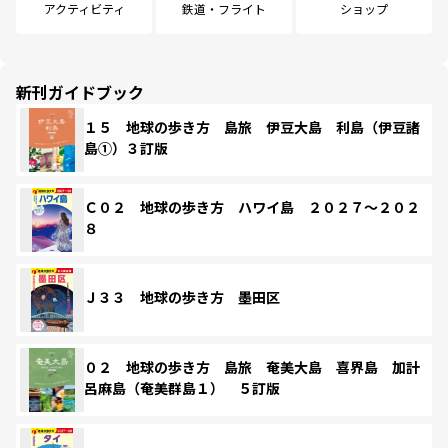
アクティビティ
鉄道・フライト
ショップ
新刊ガイドブック
１５ 地球の歩き方 島旅 伊豆大島 利島（伊豆諸
島①）３訂版
Ｃ０２ 地球の歩き方 ハワイ島 ２０２７～２０２
８
Ｊ３３ 地球の歩き方 墨田区
０２ 地球の歩き方 島旅 奄美大島 喜界島 加計
呂麻島（奄美群島１） ５訂版