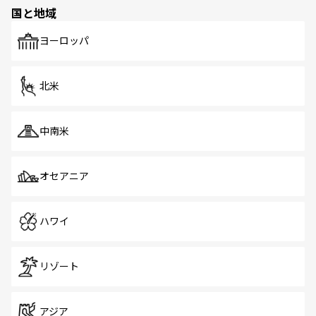
の多様性あふれるカラフルな町は、どこを歩いても新しい
国と地域
発見がある。さらに、治安のよさや充実した公共交通機関
も、旅行者にとっては魅力的なポイント。グルメも豊富
で、ホーカーズは地元の風情を楽しめる外せないスポット
ヨーロッパ
だ。訪れる人を飽きさせないシンガポールで、多様な魅力
を体感しよう。 なお、新着のシンガポール情報は
コンテン
ツ一覧
を参照してほしい。
北米
中南米
オセアニア
ハワイ
リゾート
アジア