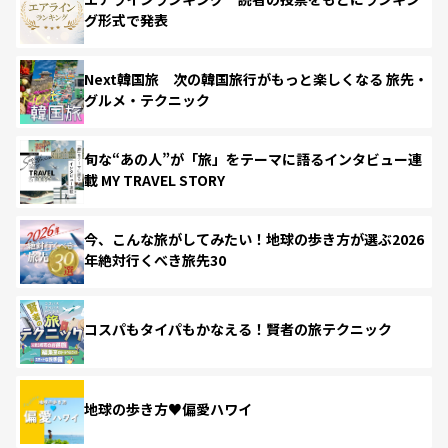
グ形式で発表
Next韓国旅 次の韓国旅行がもっと楽しくなる 旅先・
グルメ・テクニック
旬な“あの人”が「旅」をテーマに語るインタビュー連
載 MY TRAVEL STORY
今、こんな旅がしてみたい！地球の歩き方が選ぶ2026
年絶対行くべき旅先30
コスパもタイパもかなえる！賢者の旅テクニック
地球の歩き方♥偏愛ハワイ