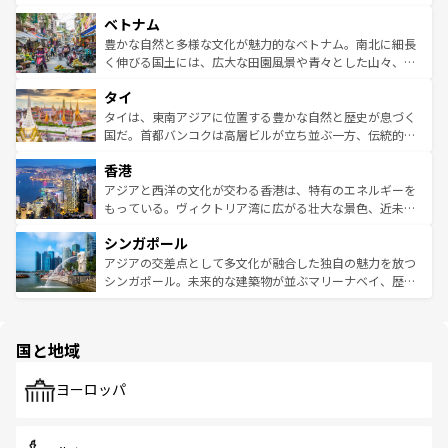
う。 なお、新着のオーストラリア情報は
コンテンツ一覧
を
力で、夜市などの屋台グルメから高級料理、ヘルシーで美
家屋が並ぶエリアでは韓国の歴史と文化に浸ることがで
参照してほしい。
ベトナム
容にもいいと評判のスイーツなど、バラエティ豊かな料理
き、地方に足を延ばせば四季折々の自然美を楽しむことが
が味わえる。 なお、新着の台湾情報は
コンテンツ一覧
を参
できる。そして、キムチや焼肉、絶品のストリートフード
豊かな自然と多様な文化が魅力的なベトナム。南北に細長
照してほしい。
まで、さまざまな韓国料理が待っている。夜には、韓国な
く伸びる国土には、広大な田園風景や青々とした山々、世
らではのナイトライフも堪能できる。あたたかいホスピタ
界遺産に登録された壮大な自然景観が点在し、都市部では
タイ
リティに包まれながら、韓国の多彩な魅力を心ゆくまで味
急速な発展と共に伝統が息づく。ハノイの古い町並みやホ
わってみてほしい。 なお、新着の韓国情報は
コンテンツ一
ーチミン市のフランス統治時代の建物も、独特の雰囲気を
タイは、東南アジアに位置する豊かな自然と歴史が息づく
覧
を参照してほしい。
醸し出している。また、バラエティの豊かさとおいしさで
国だ。首都バンコクは高層ビルが立ち並ぶ一方、伝統的な
世界中の食通を魅了してやまないベトナム料理も魅力のひ
寺院や市場がいたるところに点在し、古きよき文化と現代
香港
とつ。フォーやバインミー、ベトナムコーヒーなどは、ぜ
の活気が交差している。北部ではチェンマイなどの山岳地
ひ現地で味わいたい。どの地域を訪れてもあたたかい人々
帯で自然と触れ合い、南部ではプーケットやクラビの美し
アジアと西洋の文化が交わる香港は、特有のエネルギーを
が旅行者を迎えてくれるので、きっと忘れられない旅にな
いビーチでリゾート気分を楽しむことができる。タイ料理
もっている。ヴィクトリア湾に広がる壮大な景色、近未来
るはずだ。 なお、新着のベトナム情報は
コンテンツ一覧
を
は世界的に有名で、屋台から高級レストランまで味覚を刺
的なアートスポット、そして歴史と現代が融合した町並
参照してほしい。
シンガポール
激する。気候は一年中温暖で、どの季節にも異なる楽しみ
み、どこを訪れても感動するはず。観光スポットが密集し
が待っている。親しみやすいタイの人々、仏教を中心とし
ており、効率よく見どころを回れるのも魅力。息をのむよ
アジアの交差点として多文化が融合した独自の魅力を放つ
た文化、そして多様な観光資源が、訪れる旅人を魅了し続
うな絶景から文化的な体験まで、香港を存分に楽しみ尽く
シンガポール。未来的な建築物が並ぶマリーナベイ、歴史
ける。 なお、新着のタイ情報は
コンテンツ一覧
を参照して
そう。 なお、新着の香港情報は
コンテンツ一覧
を参照して
と伝統を感じられるエスニックタウン、多数の緑豊かな公
ほしい。
ほしい。
園や自然保護区など、自然が調和した近代的な景観と文化
の多様性あふれるカラフルな町は、どこを歩いても新しい
国と地域
発見がある。さらに、治安のよさや充実した公共交通機関
も、旅行者にとっては魅力的なポイント。グルメも豊富
で、ホーカーズは地元の風情を楽しめる外せないスポット
ヨーロッパ
だ。訪れる人を飽きさせないシンガポールで、多様な魅力
を体感しよう。 なお、新着のシンガポール情報は
コンテン
ツ一覧
を参照してほしい。