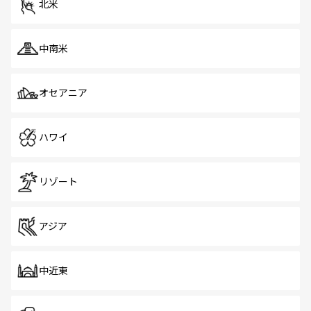
北米
中南米
オセアニア
ハワイ
リゾート
アジア
中近東