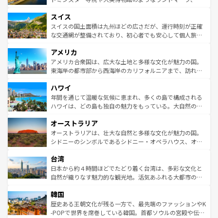
も豊かな歴史と文化が息づいている。パリ以外の個性あふ
とソーセージを味わいながら地元の人と過ごす楽しい時間
史ある大学都市、美しい丘陵地帯や牧歌的な風景など、エ
れる地方に足を運ぶとそれぞれで全く異なる文化を体験で
スイス
は、お酒好きな人にはぜひ体験してほしい。 なお、新着の
リアごとに異なる魅力がある。また、優雅なアフタヌーン
きるだろう。 なお、新着のフランス情報は
コンテンツ一覧
ドイツ情報は
コンテンツ一覧
を参照してほしい。
ティー、ビール好きにはたまらない英国パブ、サッカー観
スイスの国土面積は九州ほどの広さだが、運行時刻が正確
を参照してほしい。
戦など、本場だからこそできる体験も豊富。イギリスを旅
な交通網が整備されており、初心者でも安心して個人旅行
して楽しみつくそう。 なお、新着のイギリス情報は
コンテ
を楽しめる。日本同様に時刻表どおりの旅が可能だ。中世
アメリカ
ンツ一覧
を参照してほしい。
の建物がそのまま残る町や、スイスならではのユニークな
博物館もあり、アルプス観光だけでなく町歩きも満喫する
アメリカ合衆国は、広大な土地と多様な文化が魅力の国。
ことができる。国民の所得が高いため物価も高いが、旅行
東海岸の都市部から西海岸のカリフォルニアまで、訪れる
者向けの交通パス提供のサービスもあり、うまく活用すれ
場所ごとに異なる風景と体験が待っている。ニューヨーク
ハワイ
ば市内交通費無料で観光を楽しむこともできる。 なお、新
のような巨大都市は、観光、ショッピング、エンターテイ
着のスイス情報は
コンテンツ一覧
を参照してほしい。
ンメントが詰まった刺激的なスポットだ。一方、アメリカ
年間を通じて温暖な気候に恵まれ、多くの島で構成される
西部には大自然が広がり、グランドキャニオンやイエロー
ハワイは、どの島も独自の魅力をもっている。大自然の神
ストーン国立公園といった絶景が堪能できる。さらに、南
秘を感じたいなら、火山が生み出した壮大な景観を誇るハ
オーストラリア
部のニューオーリンズでは、音楽と美食が融合した独特の
ワイ島は見逃せない。また、定番の観光地といえばオアフ
文化が魅力。旅行者はアメリカの各地域で異なる魅力を楽
島だが、静かな自然を求めるならマウイ島やカウアイ島が
オーストラリアは、壮大な自然と多様な文化が魅力の国。
しみながら、その多様性と豊かな歴史を感じることができ
おすすめ。エメラルドグリーンに輝く海をはじめ、豊かな
シドニーのシンボルであるシドニー・オペラハウス、オー
るだろう。車でのロードトリップや列車の旅も、アメリカ
文化や歴史が息づいている。「アロハスピリット」と呼ば
ストラリア東海岸北部に広がる大サンゴ礁地帯グレートバ
ならではの贅沢な旅のスタイルだ。 なお、新着のアメリカ
台湾
れるおもてなしの心で訪れる人々を迎えてくれるハワイの
リアリーフや大陸中央部にそびえるウルル（エアーズロッ
情報は
コンテンツ一覧
を参照してほしい。
人々、おいしいローカルフードやハワイアンミュージッ
ク）、タスマニアの美しい原生林やケアンズの熱帯雨林な
日本から約４時間ほどでたどり着く台湾は、多彩な文化と
ク、伝統的なフラダンスなど、すべてがハワイの魅力を彩
ど、見どころがたくさん。また、カフェやワイン、オージ
自然が織りなす魅力的な観光地。活気あふれる大都市の台
っている。訪れるたびに新しい発見と感動が待っているハ
ービーフなどの食文化も豊かで、美味しいものであふれて
北やノスタルジックな町並みが人気な九份（ジォウフェ
ワイを、存分に味わってほしい。 なお、新着のハワイ情報
韓国
いる。アクティビティも充実しており、サーフィンやダイ
ン）、静ひつな山岳地帯である台湾東部など、都市の喧騒
は
コンテンツ一覧
を参照してほしい。
ビング、ハイキングなど、アウトドア好きにはたまらな
と山間の静けさが共存しており、訪れる人に新しい発見と
歴史ある王朝文化が残る一方で、最先端のファッションやK
い。オーストラリアの多彩な魅力を存分に味わいつくそ
驚きをもたらしてくれる。また、奥深い台湾の食文化も魅
-POPで世界を席巻している韓国。首都ソウルの宮殿や伝統