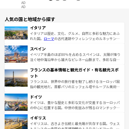
AD
AD
人気の国と地域から探す
イタリア
イタリアは歴史、文化、グルメ、自然と多彩な魅力にあふ
れた国。
ローマ
の古代遺跡やフィレンツェのルネッサンス
美術、ヴェネツィアの運河など、歴史あるスポットはもち
スペイン
ろん、トスカーナの美しい田園風景やアマルフィ海岸の絶
景など、自然景観も見逃せない。観光の合間には、本場の
イベリア半島のほぼ80％を占めるスペインは、太陽が降り
ピザやパスタなど、絶品のイタリア料理を堪能することも
注ぐ地中海沿岸から雄大なピレネー山脈まで、多彩な自然
できる。朝目覚めてから夜眠るまで、すべての瞬間を楽し
と文化が詰まったヨーロッパ屈指の旅行先だ。多様な地域
フランスの基本情報と観光ガイド・有名観光スポ
ませてくれるイタリアで、忘れられない旅をしてみよう！
文化が根付くこの国では、情熱的なフラメンコ、熱気あふ
なお、新着のイタリア情報は
コンテンツ一覧
を参照してほ
れる闘牛、そして美味しいタパスが生活の一部となってい
ット
しい。
る。首都マドリードの洗練された雰囲気や、バルセロナの
フランスは、世界中の旅行者を魅了し続けるヨーロッパ屈
アートに溢れた街角から、地方では古代ローマ遺跡や中世
指の観光地だ。首都パリのエッフェル塔やルーブル美術館
の城塞都市、穏やかなビーチリゾートまで多彩な表情を見
といった象徴的なスポットから、田舎町の古風な美しさま
せる。地方によって風土や気候が異なるスペインはその個
ドイツ
で、幅広い魅力が詰まっている。華麗な宮殿、歴史的な大
性で訪れる人を魅了する。 なお、新着のスペイン情報は
コ
聖堂、美しいビーチ、そして豊かな自然が、訪れる者を心
ドイツは、豊かな歴史と多彩な文化が交差するヨーロッパ
ンテンツ一覧
を参照してほしい。
から魅了する。また、フランスは美食の国としても知ら
の中心に位置する国。中世の街並みが残るロマンチック街
れ、フランス料理はユネスコ無形文化遺産にも登録されて
道から、未来を先取りするようなモダンな都市まで多様な
イギリス
いる。シャンパンの発祥地であるランス、プロヴァンスの
顔を持つこの国は、どこを歩いても飽きることがない。ベ
香り高いラベンダー畑など、多彩な楽しみ方が可能だ。さ
ルリンの文化的活気、バイエルン州のアルプスの絶景、そ
イギリスは、古きよき伝統と最先端が共存する国。ウェス
らに、パリ以外の地域にも魅力が溢れており、どの街角に
してライン川沿いのワイン畑といった風景は必見。ビール
トミンスター寺院や大英博物館のようなランドマーク、歴