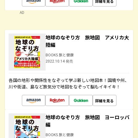
詳細を見る
AD
地球のなぞり方 旅地図 アメリカ大
陸編
BOOKS 旅と健康
2022.10.14 発売
各国の地形や関係性をなぞって学ぶ新しい地図本！国境や州、
川や街道、島など旅気分で地図をなぞって脳もイキイキ！
詳細を見る
地球のなぞり方 旅地図 ヨーロッパ
編
BOOKS 旅と健康