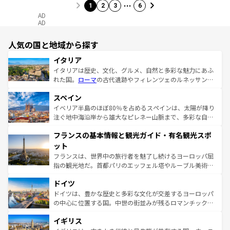
…
1
2
3
6
AD
AD
人気の国と地域から探す
イタリア
イタリアは歴史、文化、グルメ、自然と多彩な魅力にあふ
れた国。
ローマ
の古代遺跡やフィレンツェのルネッサンス
美術、ヴェネツィアの運河など、歴史あるスポットはもち
スペイン
ろん、トスカーナの美しい田園風景やアマルフィ海岸の絶
景など、自然景観も見逃せない。観光の合間には、本場の
イベリア半島のほぼ80％を占めるスペインは、太陽が降り
ピザやパスタなど、絶品のイタリア料理を堪能することも
注ぐ地中海沿岸から雄大なピレネー山脈まで、多彩な自然
できる。朝目覚めてから夜眠るまで、すべての瞬間を楽し
と文化が詰まったヨーロッパ屈指の旅行先だ。多様な地域
フランスの基本情報と観光ガイド・有名観光スポ
ませてくれるイタリアで、忘れられない旅をしてみよう！
文化が根付くこの国では、情熱的なフラメンコ、熱気あふ
なお、新着のイタリア情報は
コンテンツ一覧
を参照してほ
れる闘牛、そして美味しいタパスが生活の一部となってい
ット
しい。
る。首都マドリードの洗練された雰囲気や、バルセロナの
フランスは、世界中の旅行者を魅了し続けるヨーロッパ屈
アートに溢れた街角から、地方では古代ローマ遺跡や中世
指の観光地だ。首都パリのエッフェル塔やルーブル美術館
の城塞都市、穏やかなビーチリゾートまで多彩な表情を見
といった象徴的なスポットから、田舎町の古風な美しさま
せる。地方によって風土や気候が異なるスペインはその個
ドイツ
で、幅広い魅力が詰まっている。華麗な宮殿、歴史的な大
性で訪れる人を魅了する。 なお、新着のスペイン情報は
コ
聖堂、美しいビーチ、そして豊かな自然が、訪れる者を心
ドイツは、豊かな歴史と多彩な文化が交差するヨーロッパ
ンテンツ一覧
を参照してほしい。
から魅了する。また、フランスは美食の国としても知ら
の中心に位置する国。中世の街並みが残るロマンチック街
れ、フランス料理はユネスコ無形文化遺産にも登録されて
道から、未来を先取りするようなモダンな都市まで多様な
イギリス
いる。シャンパンの発祥地であるランス、プロヴァンスの
顔を持つこの国は、どこを歩いても飽きることがない。ベ
香り高いラベンダー畑など、多彩な楽しみ方が可能だ。さ