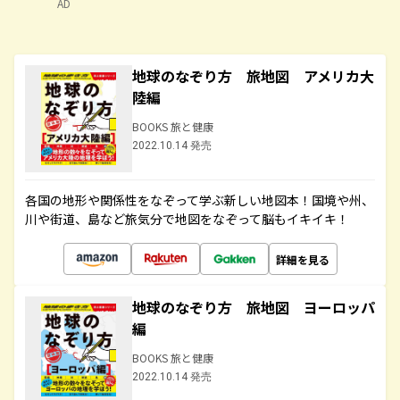
AD
地球のなぞり方 旅地図 アメリカ大
陸編
BOOKS 旅と健康
2022.10.14 発売
各国の地形や関係性をなぞって学ぶ新しい地図本！国境や州、
川や街道、島など旅気分で地図をなぞって脳もイキイキ！
詳細を見る
地球のなぞり方 旅地図 ヨーロッパ
編
BOOKS 旅と健康
2022.10.14 発売