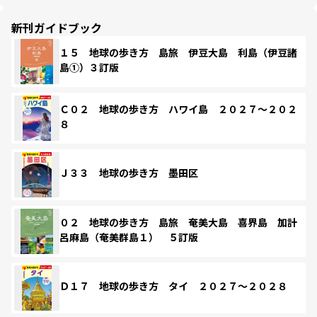
新刊ガイドブック
１５ 地球の歩き方 島旅 伊豆大島 利島（伊豆諸
島①）３訂版
Ｃ０２ 地球の歩き方 ハワイ島 ２０２７～２０２
８
Ｊ３３ 地球の歩き方 墨田区
０２ 地球の歩き方 島旅 奄美大島 喜界島 加計
呂麻島（奄美群島１） ５訂版
Ｄ１７ 地球の歩き方 タイ ２０２７～２０２８