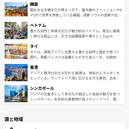
は
コンテンツ一覧
を参照してほしい。
韓国
いる。アクティビティも充実しており、サーフィンやダイ
ン）、静ひつな山岳地帯である台湾東部など、都市の喧騒
ビング、ハイキングなど、アウトドア好きにはたまらな
と山間の静けさが共存しており、訪れる人に新しい発見と
歴史ある王朝文化が残る一方で、最先端のファッションやK
い。オーストラリアの多彩な魅力を存分に味わいつくそ
驚きをもたらしてくれる。また、奥深い台湾の食文化も魅
-POPで世界を席巻している韓国。首都ソウルの宮殿や伝統
う。 なお、新着のオーストラリア情報は
コンテンツ一覧
を
力で、夜市などの屋台グルメから高級料理、ヘルシーで美
家屋が並ぶエリアでは韓国の歴史と文化に浸ることがで
参照してほしい。
ベトナム
容にもいいと評判のスイーツなど、バラエティ豊かな料理
き、地方に足を延ばせば四季折々の自然美を楽しむことが
が味わえる。 なお、新着の台湾情報は
コンテンツ一覧
を参
できる。そして、キムチや焼肉、絶品のストリートフード
豊かな自然と多様な文化が魅力的なベトナム。南北に細長
照してほしい。
まで、さまざまな韓国料理が待っている。夜には、韓国な
く伸びる国土には、広大な田園風景や青々とした山々、世
らではのナイトライフも堪能できる。あたたかいホスピタ
界遺産に登録された壮大な自然景観が点在し、都市部では
タイ
リティに包まれながら、韓国の多彩な魅力を心ゆくまで味
急速な発展と共に伝統が息づく。ハノイの古い町並みやホ
わってみてほしい。 なお、新着の韓国情報は
コンテンツ一
ーチミン市のフランス統治時代の建物も、独特の雰囲気を
タイは、東南アジアに位置する豊かな自然と歴史が息づく
覧
を参照してほしい。
醸し出している。また、バラエティの豊かさとおいしさで
国だ。首都バンコクは高層ビルが立ち並ぶ一方、伝統的な
世界中の食通を魅了してやまないベトナム料理も魅力のひ
寺院や市場がいたるところに点在し、古きよき文化と現代
香港
とつ。フォーやバインミー、ベトナムコーヒーなどは、ぜ
の活気が交差している。北部ではチェンマイなどの山岳地
ひ現地で味わいたい。どの地域を訪れてもあたたかい人々
帯で自然と触れ合い、南部ではプーケットやクラビの美し
アジアと西洋の文化が交わる香港は、特有のエネルギーを
が旅行者を迎えてくれるので、きっと忘れられない旅にな
いビーチでリゾート気分を楽しむことができる。タイ料理
もっている。ヴィクトリア湾に広がる壮大な景色、近未来
るはずだ。 なお、新着のベトナム情報は
コンテンツ一覧
を
は世界的に有名で、屋台から高級レストランまで味覚を刺
的なアートスポット、そして歴史と現代が融合した町並
参照してほしい。
シンガポール
激する。気候は一年中温暖で、どの季節にも異なる楽しみ
み、どこを訪れても感動するはず。観光スポットが密集し
が待っている。親しみやすいタイの人々、仏教を中心とし
ており、効率よく見どころを回れるのも魅力。息をのむよ
アジアの交差点として多文化が融合した独自の魅力を放つ
た文化、そして多様な観光資源が、訪れる旅人を魅了し続
うな絶景から文化的な体験まで、香港を存分に楽しみ尽く
シンガポール。未来的な建築物が並ぶマリーナベイ、歴史
ける。 なお、新着のタイ情報は
コンテンツ一覧
を参照して
そう。 なお、新着の香港情報は
コンテンツ一覧
を参照して
と伝統を感じられるエスニックタウン、多数の緑豊かな公
ほしい。
ほしい。
園や自然保護区など、自然が調和した近代的な景観と文化
の多様性あふれるカラフルな町は、どこを歩いても新しい
国と地域
発見がある。さらに、治安のよさや充実した公共交通機関
も、旅行者にとっては魅力的なポイント。グルメも豊富