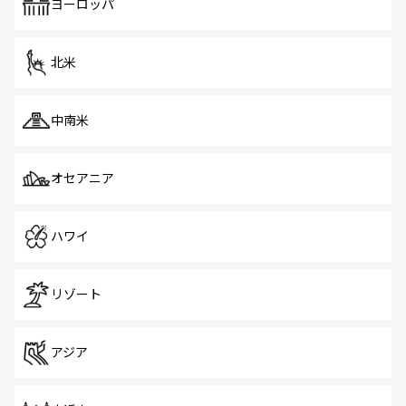
で、ホーカーズは地元の風情を楽しめる外せないスポット
ヨーロッパ
だ。訪れる人を飽きさせないシンガポールで、多様な魅力
を体感しよう。 なお、新着のシンガポール情報は
コンテン
ツ一覧
を参照してほしい。
北米
中南米
オセアニア
ハワイ
リゾート
アジア