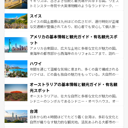
ルリンの文化的活気、バイエルン州のアルプスの絶景、そ
イギリスは、古きよき伝統と最先端が共存する国。ウェス
らに、パリ以外の地域にも魅力が溢れており、どの街角に
してライン川沿いのワイン畑といった風景は必見。ビール
トミンスター寺院や大英博物館のようなランドマーク、歴
も豊かな歴史と文化が息づいている。パリ以外の個性あふ
とソーセージを味わいながら地元の人と過ごす楽しい時間
史ある大学都市、美しい丘陵地帯や牧歌的な風景など、エ
れる地方に足を運ぶとそれぞれで全く異なる文化を体験で
スイス
は、お酒好きな人にはぜひ体験してほしい。 なお、新着の
リアごとに異なる魅力がある。また、優雅なアフタヌーン
きるだろう。 なお、新着のフランス情報は
コンテンツ一覧
ドイツ情報は
コンテンツ一覧
を参照してほしい。
ティー、ビール好きにはたまらない英国パブ、サッカー観
スイスの国土面積は九州ほどの広さだが、運行時刻が正確
を参照してほしい。
戦など、本場だからこそできる体験も豊富。イギリスを旅
な交通網が整備されており、初心者でも安心して個人旅行
して楽しみつくそう。 なお、新着のイギリス情報は
コンテ
を楽しめる。日本同様に時刻表どおりの旅が可能だ。中世
アメリカの基本情報と観光ガイド・有名観光スポ
ンツ一覧
を参照してほしい。
の建物がそのまま残る町や、スイスならではのユニークな
博物館もあり、アルプス観光だけでなく町歩きも満喫する
ット
ことができる。国民の所得が高いため物価も高いが、旅行
アメリカ合衆国は、広大な土地と多様な文化が魅力の国。
者向けの交通パス提供のサービスもあり、うまく活用すれ
東海岸の都市部から西海岸のカリフォルニアまで、訪れる
ば市内交通費無料で観光を楽しむこともできる。 なお、新
場所ごとに異なる風景と体験が待っている。ニューヨーク
着のスイス情報は
コンテンツ一覧
を参照してほしい。
ハワイ
のような巨大都市は、観光、ショッピング、エンターテイ
ンメントが詰まった刺激的なスポットだ。一方、アメリカ
年間を通じて温暖な気候に恵まれ、多くの島で構成される
西部には大自然が広がり、グランドキャニオンやイエロー
ハワイは、どの島も独自の魅力をもっている。大自然の神
ストーン国立公園といった絶景が堪能できる。さらに、南
秘を感じたいなら、火山が生み出した壮大な景観を誇るハ
オーストラリアの基本情報と観光ガイド・有名観
部のニューオーリンズでは、音楽と美食が融合した独特の
ワイ島は見逃せない。また、定番の観光地といえばオアフ
文化が魅力。旅行者はアメリカの各地域で異なる魅力を楽
島だが、静かな自然を求めるならマウイ島やカウアイ島が
光スポット
しみながら、その多様性と豊かな歴史を感じることができ
おすすめ。エメラルドグリーンに輝く海をはじめ、豊かな
オーストラリアは、壮大な自然と多様な文化が魅力の国。
るだろう。車でのロードトリップや列車の旅も、アメリカ
文化や歴史が息づいている。「アロハスピリット」と呼ば
シドニーのシンボルであるシドニー・オペラハウス、オー
ならではの贅沢な旅のスタイルだ。 なお、新着のアメリカ
れるおもてなしの心で訪れる人々を迎えてくれるハワイの
ストラリア東海岸北部に広がる大サンゴ礁地帯グレートバ
情報は
コンテンツ一覧
を参照してほしい。
人々、おいしいローカルフードやハワイアンミュージッ
台湾
リアリーフや大陸中央部にそびえるウルル（エアーズロッ
ク、伝統的なフラダンスなど、すべてがハワイの魅力を彩
ク）、タスマニアの美しい原生林やケアンズの熱帯雨林な
日本から約４時間ほどでたどり着く台湾は、多彩な文化と
っている。訪れるたびに新しい発見と感動が待っているハ
ど、見どころがたくさん。また、カフェやワイン、オージ
自然が織りなす魅力的な観光地。活気あふれる大都市の台
ワイを、存分に味わってほしい。 なお、新着のハワイ情報
ービーフなどの食文化も豊かで、美味しいものであふれて
北やノスタルジックな町並みが人気な九份（ジォウフェ