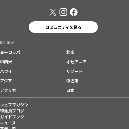
コミュニティを見る
国と地域
ヨーロッパ
北米
中南米
オセアニア
ハワイ
リゾート
アジア
中近東
アフリカ
日本
ウェブマガジン
特派員ブログ
ガイドブック
ニュース
著者一覧