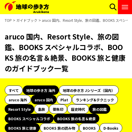
TOP
ガイドブック
aruco 国内、Resort Style、旅の図鑑、BOOKS 
aruco 国内、Resort Style、旅の図
鑑、BOOKS スペシャルコラボ、BOO
KS 旅の名言＆絶景、BOOKS 旅と健康
のガイドブック一覧
すべて
地球の歩き方 海外
地球の歩き方 Jシリーズ（国内）
aruco 海外
aruco 国内
Plat
ランキング&テクニック
Resort Style
島旅
御朱印
歴史時代
旅の図鑑
BOOKS スペシャルコラボ
BOOKS 旅の名言＆絶景
BOOKS 旅と健康
BOOKS 旅の読み物
BOOKS
D-Books