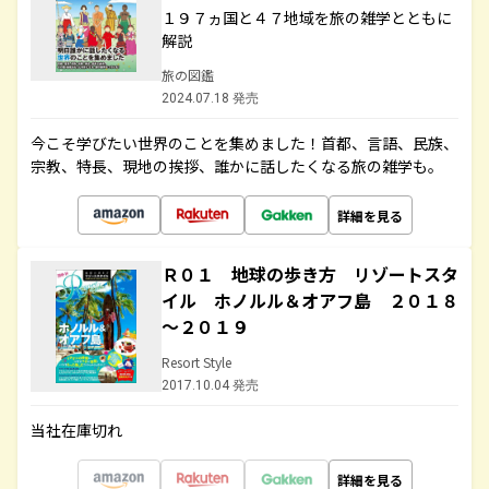
１９７ヵ国と４７地域を旅の雑学とともに
解説
旅の図鑑
2024.07.18 発売
今こそ学びたい世界のことを集めました！首都、言語、民族、
宗教、特長、現地の挨拶、誰かに話したくなる旅の雑学も。
詳細を見る
Ｒ０１ 地球の歩き方 リゾートスタ
イル ホノルル＆オアフ島 ２０１８
～２０１９
Resort Style
2017.10.04 発売
当社在庫切れ
詳細を見る