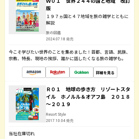
Ｗ０１ 世界２４４の国と地域 改訂
版
１９７ヵ国と４７地域を旅の雑学とともに
解説
旅の図鑑
2024.07.18 発売
今こそ学びたい世界のことを集めました！首都、言語、民族、
宗教、特長、現地の挨拶、誰かに話したくなる旅の雑学も。
詳細を見る
Ｒ０１ 地球の歩き方 リゾートスタ
イル ホノルル＆オアフ島 ２０１８
～２０１９
Resort Style
2017.10.04 発売
当社在庫切れ