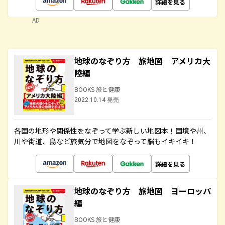
詳細を見る
AD
地球のなぞり方 旅地図 アメリカ大
陸編
BOOKS 旅と健康
2022.10.14 発売
各国の地形や関係性をなぞって学ぶ新しい地図本！国境や州、
川や街道、島など旅気分で地図をなぞって脳もイキイキ！
詳細を見る
地球のなぞり方 旅地図 ヨーロッパ
編
BOOKS 旅と健康