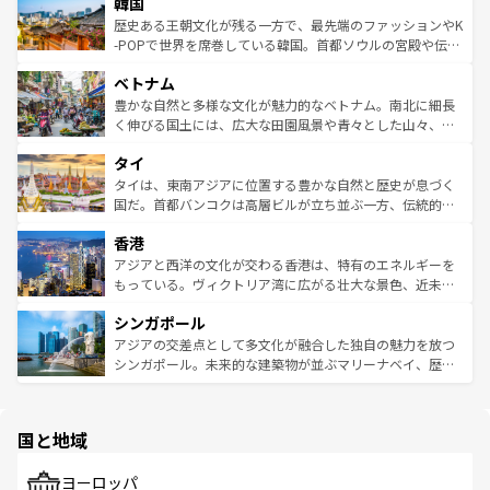
ワイを、存分に味わってほしい。 なお、新着のハワイ情報
韓国
いる。アクティビティも充実しており、サーフィンやダイ
ン）、静ひつな山岳地帯である台湾東部など、都市の喧騒
は
コンテンツ一覧
を参照してほしい。
ビング、ハイキングなど、アウトドア好きにはたまらな
と山間の静けさが共存しており、訪れる人に新しい発見と
歴史ある王朝文化が残る一方で、最先端のファッションやK
い。オーストラリアの多彩な魅力を存分に味わいつくそ
驚きをもたらしてくれる。また、奥深い台湾の食文化も魅
-POPで世界を席巻している韓国。首都ソウルの宮殿や伝統
う。 なお、新着のオーストラリア情報は
コンテンツ一覧
を
力で、夜市などの屋台グルメから高級料理、ヘルシーで美
家屋が並ぶエリアでは韓国の歴史と文化に浸ることがで
参照してほしい。
ベトナム
容にもいいと評判のスイーツなど、バラエティ豊かな料理
き、地方に足を延ばせば四季折々の自然美を楽しむことが
が味わえる。 なお、新着の台湾情報は
コンテンツ一覧
を参
できる。そして、キムチや焼肉、絶品のストリートフード
豊かな自然と多様な文化が魅力的なベトナム。南北に細長
照してほしい。
まで、さまざまな韓国料理が待っている。夜には、韓国な
く伸びる国土には、広大な田園風景や青々とした山々、世
らではのナイトライフも堪能できる。あたたかいホスピタ
界遺産に登録された壮大な自然景観が点在し、都市部では
タイ
リティに包まれながら、韓国の多彩な魅力を心ゆくまで味
急速な発展と共に伝統が息づく。ハノイの古い町並みやホ
わってみてほしい。 なお、新着の韓国情報は
コンテンツ一
ーチミン市のフランス統治時代の建物も、独特の雰囲気を
タイは、東南アジアに位置する豊かな自然と歴史が息づく
覧
を参照してほしい。
醸し出している。また、バラエティの豊かさとおいしさで
国だ。首都バンコクは高層ビルが立ち並ぶ一方、伝統的な
世界中の食通を魅了してやまないベトナム料理も魅力のひ
寺院や市場がいたるところに点在し、古きよき文化と現代
香港
とつ。フォーやバインミー、ベトナムコーヒーなどは、ぜ
の活気が交差している。北部ではチェンマイなどの山岳地
ひ現地で味わいたい。どの地域を訪れてもあたたかい人々
帯で自然と触れ合い、南部ではプーケットやクラビの美し
アジアと西洋の文化が交わる香港は、特有のエネルギーを
が旅行者を迎えてくれるので、きっと忘れられない旅にな
いビーチでリゾート気分を楽しむことができる。タイ料理
もっている。ヴィクトリア湾に広がる壮大な景色、近未来
るはずだ。 なお、新着のベトナム情報は
コンテンツ一覧
を
は世界的に有名で、屋台から高級レストランまで味覚を刺
的なアートスポット、そして歴史と現代が融合した町並
参照してほしい。
シンガポール
激する。気候は一年中温暖で、どの季節にも異なる楽しみ
み、どこを訪れても感動するはず。観光スポットが密集し
が待っている。親しみやすいタイの人々、仏教を中心とし
ており、効率よく見どころを回れるのも魅力。息をのむよ
アジアの交差点として多文化が融合した独自の魅力を放つ
た文化、そして多様な観光資源が、訪れる旅人を魅了し続
うな絶景から文化的な体験まで、香港を存分に楽しみ尽く
シンガポール。未来的な建築物が並ぶマリーナベイ、歴史
ける。 なお、新着のタイ情報は
コンテンツ一覧
を参照して
そう。 なお、新着の香港情報は
コンテンツ一覧
を参照して
と伝統を感じられるエスニックタウン、多数の緑豊かな公
ほしい。
ほしい。
園や自然保護区など、自然が調和した近代的な景観と文化
の多様性あふれるカラフルな町は、どこを歩いても新しい
国と地域
発見がある。さらに、治安のよさや充実した公共交通機関
も、旅行者にとっては魅力的なポイント。グルメも豊富
で、ホーカーズは地元の風情を楽しめる外せないスポット
ヨーロッパ