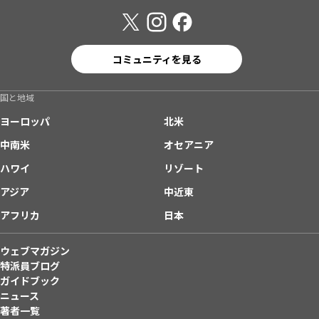
コミュニティを見る
国と地域
ヨーロッパ
北米
中南米
オセアニア
ハワイ
リゾート
アジア
中近東
アフリカ
日本
ウェブマガジン
特派員ブログ
ガイドブック
ニュース
著者一覧