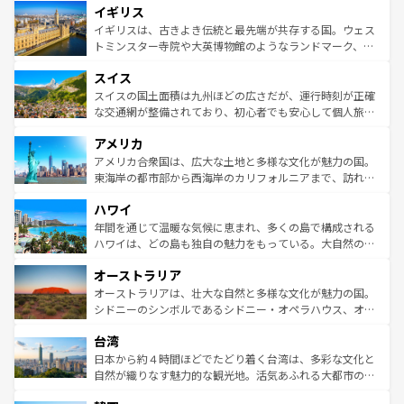
イギリス
いる。シャンパンの発祥地であるランス、プロヴァンスの
顔を持つこの国は、どこを歩いても飽きることがない。ベ
香り高いラベンダー畑など、多彩な楽しみ方が可能だ。さ
ルリンの文化的活気、バイエルン州のアルプスの絶景、そ
イギリスは、古きよき伝統と最先端が共存する国。ウェス
らに、パリ以外の地域にも魅力が溢れており、どの街角に
してライン川沿いのワイン畑といった風景は必見。ビール
トミンスター寺院や大英博物館のようなランドマーク、歴
も豊かな歴史と文化が息づいている。パリ以外の個性あふ
とソーセージを味わいながら地元の人と過ごす楽しい時間
史ある大学都市、美しい丘陵地帯や牧歌的な風景など、エ
れる地方に足を運ぶとそれぞれで全く異なる文化を体験で
スイス
は、お酒好きな人にはぜひ体験してほしい。 なお、新着の
リアごとに異なる魅力がある。また、優雅なアフタヌーン
きるだろう。 なお、新着のフランス情報は
コンテンツ一覧
ドイツ情報は
コンテンツ一覧
を参照してほしい。
ティー、ビール好きにはたまらない英国パブ、サッカー観
スイスの国土面積は九州ほどの広さだが、運行時刻が正確
を参照してほしい。
戦など、本場だからこそできる体験も豊富。イギリスを旅
な交通網が整備されており、初心者でも安心して個人旅行
して楽しみつくそう。 なお、新着のイギリス情報は
コンテ
を楽しめる。日本同様に時刻表どおりの旅が可能だ。中世
アメリカ
ンツ一覧
を参照してほしい。
の建物がそのまま残る町や、スイスならではのユニークな
博物館もあり、アルプス観光だけでなく町歩きも満喫する
アメリカ合衆国は、広大な土地と多様な文化が魅力の国。
ことができる。国民の所得が高いため物価も高いが、旅行
東海岸の都市部から西海岸のカリフォルニアまで、訪れる
者向けの交通パス提供のサービスもあり、うまく活用すれ
場所ごとに異なる風景と体験が待っている。ニューヨーク
ハワイ
ば市内交通費無料で観光を楽しむこともできる。 なお、新
のような巨大都市は、観光、ショッピング、エンターテイ
着のスイス情報は
コンテンツ一覧
を参照してほしい。
ンメントが詰まった刺激的なスポットだ。一方、アメリカ
年間を通じて温暖な気候に恵まれ、多くの島で構成される
西部には大自然が広がり、グランドキャニオンやイエロー
ハワイは、どの島も独自の魅力をもっている。大自然の神
ストーン国立公園といった絶景が堪能できる。さらに、南
秘を感じたいなら、火山が生み出した壮大な景観を誇るハ
オーストラリア
部のニューオーリンズでは、音楽と美食が融合した独特の
ワイ島は見逃せない。また、定番の観光地といえばオアフ
文化が魅力。旅行者はアメリカの各地域で異なる魅力を楽
島だが、静かな自然を求めるならマウイ島やカウアイ島が
オーストラリアは、壮大な自然と多様な文化が魅力の国。
しみながら、その多様性と豊かな歴史を感じることができ
おすすめ。エメラルドグリーンに輝く海をはじめ、豊かな
シドニーのシンボルであるシドニー・オペラハウス、オー
るだろう。車でのロードトリップや列車の旅も、アメリカ
文化や歴史が息づいている。「アロハスピリット」と呼ば
ストラリア東海岸北部に広がる大サンゴ礁地帯グレートバ
ならではの贅沢な旅のスタイルだ。 なお、新着のアメリカ
台湾
れるおもてなしの心で訪れる人々を迎えてくれるハワイの
リアリーフや大陸中央部にそびえるウルル（エアーズロッ
情報は
コンテンツ一覧
を参照してほしい。
人々、おいしいローカルフードやハワイアンミュージッ
ク）、タスマニアの美しい原生林やケアンズの熱帯雨林な
日本から約４時間ほどでたどり着く台湾は、多彩な文化と
ク、伝統的なフラダンスなど、すべてがハワイの魅力を彩
ど、見どころがたくさん。また、カフェやワイン、オージ
自然が織りなす魅力的な観光地。活気あふれる大都市の台
っている。訪れるたびに新しい発見と感動が待っているハ
ービーフなどの食文化も豊かで、美味しいものであふれて
北やノスタルジックな町並みが人気な九份（ジォウフェ