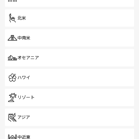
だ。訪れる人を飽きさせないシンガポールで、多様な魅力
を体感しよう。 なお、新着のシンガポール情報は
コンテン
ツ一覧
を参照してほしい。
北米
中南米
オセアニア
ハワイ
リゾート
アジア
中近東