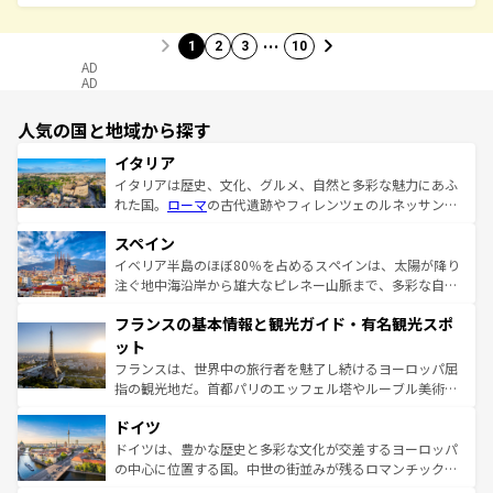
…
1
2
3
10
AD
AD
人気の国と地域から探す
イタリア
イタリアは歴史、文化、グルメ、自然と多彩な魅力にあふ
れた国。
ローマ
の古代遺跡やフィレンツェのルネッサンス
美術、ヴェネツィアの運河など、歴史あるスポットはもち
スペイン
ろん、トスカーナの美しい田園風景やアマルフィ海岸の絶
景など、自然景観も見逃せない。観光の合間には、本場の
イベリア半島のほぼ80％を占めるスペインは、太陽が降り
ピザやパスタなど、絶品のイタリア料理を堪能することも
注ぐ地中海沿岸から雄大なピレネー山脈まで、多彩な自然
できる。朝目覚めてから夜眠るまで、すべての瞬間を楽し
と文化が詰まったヨーロッパ屈指の旅行先だ。多様な地域
フランスの基本情報と観光ガイド・有名観光スポ
ませてくれるイタリアで、忘れられない旅をしてみよう！
文化が根付くこの国では、情熱的なフラメンコ、熱気あふ
なお、新着のイタリア情報は
コンテンツ一覧
を参照してほ
れる闘牛、そして美味しいタパスが生活の一部となってい
ット
しい。
る。首都マドリードの洗練された雰囲気や、バルセロナの
フランスは、世界中の旅行者を魅了し続けるヨーロッパ屈
アートに溢れた街角から、地方では古代ローマ遺跡や中世
指の観光地だ。首都パリのエッフェル塔やルーブル美術館
の城塞都市、穏やかなビーチリゾートまで多彩な表情を見
といった象徴的なスポットから、田舎町の古風な美しさま
せる。地方によって風土や気候が異なるスペインはその個
ドイツ
で、幅広い魅力が詰まっている。華麗な宮殿、歴史的な大
性で訪れる人を魅了する。 なお、新着のスペイン情報は
コ
聖堂、美しいビーチ、そして豊かな自然が、訪れる者を心
ドイツは、豊かな歴史と多彩な文化が交差するヨーロッパ
ンテンツ一覧
を参照してほしい。
から魅了する。また、フランスは美食の国としても知ら
の中心に位置する国。中世の街並みが残るロマンチック街
れ、フランス料理はユネスコ無形文化遺産にも登録されて
道から、未来を先取りするようなモダンな都市まで多様な