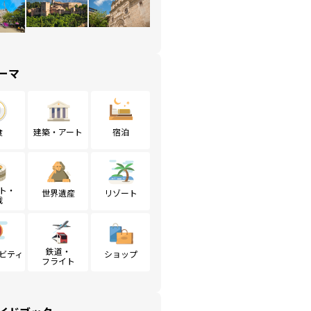
ーマ
食
建築・アート
宿泊
ト・
世界遺産
リゾート
戦
鉄道・
ビティ
ショップ
フライト