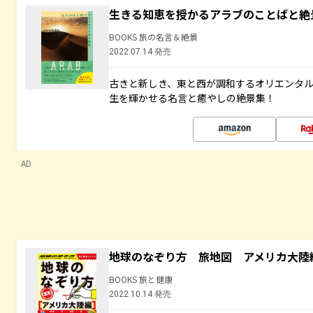
生きる知恵を授かるアラブのことばと絶
BOOKS 旅の名言＆絶景
2022.07.14 発売
古きと新しき、東と西が調和するオリエンタ
生を輝かせる名言と癒やしの絶景集！
AD
地球のなぞり方 旅地図 アメリカ大陸
BOOKS 旅と健康
2022.10.14 発売