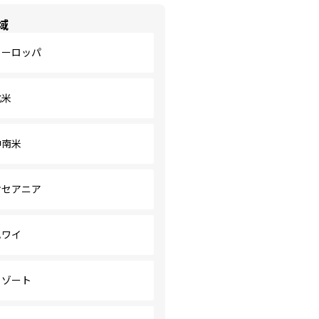
域
ヨーロッパ
北米
中南米
オセアニア
ハワイ
リゾート