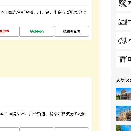
図本！観光名所や橋、川、湖、半島など旅気分で
詳細を見る
人気ス
図本！国境や州、川や街道、島など旅気分で地図