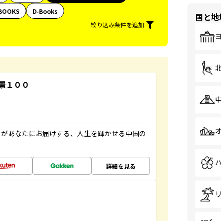
BOOKS
D-Books
国と地
絞り込み条件を追加
景１００
」があなたにお届けする、人生を輝かせる中国の
詳細を見る