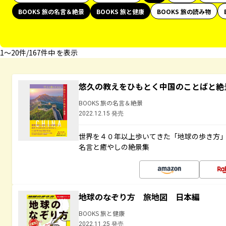
BOOKS 旅の名言＆絶景
BOOKS 旅と健康
BOOKS 旅の読み物
1〜20件/167件中 を表示
悠久の教えをひもとく中国のことばと絶
BOOKS 旅の名言＆絶景
2022.12.15 発売
世界を４０年以上歩いてきた「地球の歩き方
名言と癒やしの絶景集
地球のなぞり方 旅地図 日本編
BOOKS 旅と健康
2022.11.25 発売