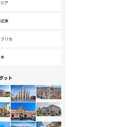
アジア
中近東
アフリカ
日本
ポット