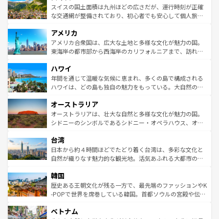
きるだろう。 なお、新着のフランス情報は
コンテンツ一覧
ドイツ情報は
コンテンツ一覧
を参照してほしい。
ティー、ビール好きにはたまらない英国パブ、サッカー観
スイスの国土面積は九州ほどの広さだが、運行時刻が正確
を参照してほしい。
戦など、本場だからこそできる体験も豊富。イギリスを旅
な交通網が整備されており、初心者でも安心して個人旅行
して楽しみつくそう。 なお、新着のイギリス情報は
コンテ
を楽しめる。日本同様に時刻表どおりの旅が可能だ。中世
アメリカ
ンツ一覧
を参照してほしい。
の建物がそのまま残る町や、スイスならではのユニークな
博物館もあり、アルプス観光だけでなく町歩きも満喫する
アメリカ合衆国は、広大な土地と多様な文化が魅力の国。
ことができる。国民の所得が高いため物価も高いが、旅行
東海岸の都市部から西海岸のカリフォルニアまで、訪れる
者向けの交通パス提供のサービスもあり、うまく活用すれ
場所ごとに異なる風景と体験が待っている。ニューヨーク
ハワイ
ば市内交通費無料で観光を楽しむこともできる。 なお、新
のような巨大都市は、観光、ショッピング、エンターテイ
着のスイス情報は
コンテンツ一覧
を参照してほしい。
ンメントが詰まった刺激的なスポットだ。一方、アメリカ
年間を通じて温暖な気候に恵まれ、多くの島で構成される
西部には大自然が広がり、グランドキャニオンやイエロー
ハワイは、どの島も独自の魅力をもっている。大自然の神
ストーン国立公園といった絶景が堪能できる。さらに、南
秘を感じたいなら、火山が生み出した壮大な景観を誇るハ
オーストラリア
部のニューオーリンズでは、音楽と美食が融合した独特の
ワイ島は見逃せない。また、定番の観光地といえばオアフ
文化が魅力。旅行者はアメリカの各地域で異なる魅力を楽
島だが、静かな自然を求めるならマウイ島やカウアイ島が
オーストラリアは、壮大な自然と多様な文化が魅力の国。
しみながら、その多様性と豊かな歴史を感じることができ
おすすめ。エメラルドグリーンに輝く海をはじめ、豊かな
シドニーのシンボルであるシドニー・オペラハウス、オー
るだろう。車でのロードトリップや列車の旅も、アメリカ
文化や歴史が息づいている。「アロハスピリット」と呼ば
ストラリア東海岸北部に広がる大サンゴ礁地帯グレートバ
ならではの贅沢な旅のスタイルだ。 なお、新着のアメリカ
台湾
れるおもてなしの心で訪れる人々を迎えてくれるハワイの
リアリーフや大陸中央部にそびえるウルル（エアーズロッ
情報は
コンテンツ一覧
を参照してほしい。
人々、おいしいローカルフードやハワイアンミュージッ
ク）、タスマニアの美しい原生林やケアンズの熱帯雨林な
日本から約４時間ほどでたどり着く台湾は、多彩な文化と
ク、伝統的なフラダンスなど、すべてがハワイの魅力を彩
ど、見どころがたくさん。また、カフェやワイン、オージ
自然が織りなす魅力的な観光地。活気あふれる大都市の台
っている。訪れるたびに新しい発見と感動が待っているハ
ービーフなどの食文化も豊かで、美味しいものであふれて
北やノスタルジックな町並みが人気な九份（ジォウフェ
ワイを、存分に味わってほしい。 なお、新着のハワイ情報
韓国
いる。アクティビティも充実しており、サーフィンやダイ
ン）、静ひつな山岳地帯である台湾東部など、都市の喧騒
は
コンテンツ一覧
を参照してほしい。
ビング、ハイキングなど、アウトドア好きにはたまらな
と山間の静けさが共存しており、訪れる人に新しい発見と
歴史ある王朝文化が残る一方で、最先端のファッションやK
い。オーストラリアの多彩な魅力を存分に味わいつくそ
驚きをもたらしてくれる。また、奥深い台湾の食文化も魅
-POPで世界を席巻している韓国。首都ソウルの宮殿や伝統
う。 なお、新着のオーストラリア情報は
コンテンツ一覧
を
力で、夜市などの屋台グルメから高級料理、ヘルシーで美
家屋が並ぶエリアでは韓国の歴史と文化に浸ることがで
参照してほしい。
ベトナム
容にもいいと評判のスイーツなど、バラエティ豊かな料理
き、地方に足を延ばせば四季折々の自然美を楽しむことが