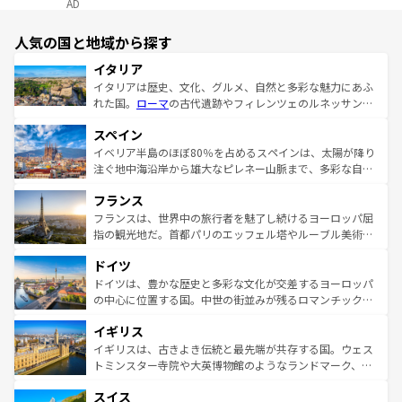
AD
人気の国と地域から探す
イタリア
イタリアは歴史、文化、グルメ、自然と多彩な魅力にあふ
れた国。
ローマ
の古代遺跡やフィレンツェのルネッサンス
美術、ヴェネツィアの運河など、歴史あるスポットはもち
スペイン
ろん、トスカーナの美しい田園風景やアマルフィ海岸の絶
景など、自然景観も見逃せない。観光の合間には、本場の
イベリア半島のほぼ80％を占めるスペインは、太陽が降り
ピザやパスタなど、絶品のイタリア料理を堪能することも
注ぐ地中海沿岸から雄大なピレネー山脈まで、多彩な自然
できる。朝目覚めてから夜眠るまで、すべての瞬間を楽し
と文化が詰まったヨーロッパ屈指の旅行先だ。多様な地域
フランス
ませてくれるイタリアで、忘れられない旅をしてみよう！
文化が根付くこの国では、情熱的なフラメンコ、熱気あふ
なお、新着のイタリア情報は
コンテンツ一覧
を参照してほ
れる闘牛、そして美味しいタパスが生活の一部となってい
フランスは、世界中の旅行者を魅了し続けるヨーロッパ屈
しい。
る。首都マドリードの洗練された雰囲気や、バルセロナの
指の観光地だ。首都パリのエッフェル塔やルーブル美術館
アートに溢れた街角から、地方では古代ローマ遺跡や中世
といった象徴的なスポットから、田舎町の古風な美しさま
ドイツ
の城塞都市、穏やかなビーチリゾートまで多彩な表情を見
で、幅広い魅力が詰まっている。華麗な宮殿、歴史的な大
せる。地方によって風土や気候が異なるスペインはその個
聖堂、美しいビーチ、そして豊かな自然が、訪れる者を心
ドイツは、豊かな歴史と多彩な文化が交差するヨーロッパ
性で訪れる人を魅了する。 なお、新着のスペイン情報は
コ
から魅了する。また、フランスは美食の国としても知ら
の中心に位置する国。中世の街並みが残るロマンチック街
ンテンツ一覧
を参照してほしい。
れ、フランス料理はユネスコ無形文化遺産にも登録されて
道から、未来を先取りするようなモダンな都市まで多様な
イギリス
いる。シャンパンの発祥地であるランス、プロヴァンスの
顔を持つこの国は、どこを歩いても飽きることがない。ベ
香り高いラベンダー畑など、多彩な楽しみ方が可能だ。さ
ルリンの文化的活気、バイエルン州のアルプスの絶景、そ
イギリスは、古きよき伝統と最先端が共存する国。ウェス
らに、パリ以外の地域にも魅力が溢れており、どの街角に
してライン川沿いのワイン畑といった風景は必見。ビール
トミンスター寺院や大英博物館のようなランドマーク、歴
も豊かな歴史と文化が息づいている。パリ以外の個性あふ
とソーセージを味わいながら地元の人と過ごす楽しい時間
史ある大学都市、美しい丘陵地帯や牧歌的な風景など、エ
れる地方に足を運ぶとそれぞれで全く異なる文化を体験で
スイス
は、お酒好きな人にはぜひ体験してほしい。 なお、新着の
リアごとに異なる魅力がある。また、優雅なアフタヌーン