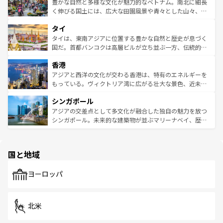
が味わえる。 なお、新着の台湾情報は
コンテンツ一覧
を参
できる。そして、キムチや焼肉、絶品のストリートフード
豊かな自然と多様な文化が魅力的なベトナム。南北に細長
照してほしい。
まで、さまざまな韓国料理が待っている。夜には、韓国な
く伸びる国土には、広大な田園風景や青々とした山々、世
らではのナイトライフも堪能できる。あたたかいホスピタ
界遺産に登録された壮大な自然景観が点在し、都市部では
タイ
リティに包まれながら、韓国の多彩な魅力を心ゆくまで味
急速な発展と共に伝統が息づく。ハノイの古い町並みやホ
わってみてほしい。 なお、新着の韓国情報は
コンテンツ一
ーチミン市のフランス統治時代の建物も、独特の雰囲気を
タイは、東南アジアに位置する豊かな自然と歴史が息づく
覧
を参照してほしい。
醸し出している。また、バラエティの豊かさとおいしさで
国だ。首都バンコクは高層ビルが立ち並ぶ一方、伝統的な
世界中の食通を魅了してやまないベトナム料理も魅力のひ
寺院や市場がいたるところに点在し、古きよき文化と現代
香港
とつ。フォーやバインミー、ベトナムコーヒーなどは、ぜ
の活気が交差している。北部ではチェンマイなどの山岳地
ひ現地で味わいたい。どの地域を訪れてもあたたかい人々
帯で自然と触れ合い、南部ではプーケットやクラビの美し
アジアと西洋の文化が交わる香港は、特有のエネルギーを
が旅行者を迎えてくれるので、きっと忘れられない旅にな
いビーチでリゾート気分を楽しむことができる。タイ料理
もっている。ヴィクトリア湾に広がる壮大な景色、近未来
るはずだ。 なお、新着のベトナム情報は
コンテンツ一覧
を
は世界的に有名で、屋台から高級レストランまで味覚を刺
的なアートスポット、そして歴史と現代が融合した町並
参照してほしい。
シンガポール
激する。気候は一年中温暖で、どの季節にも異なる楽しみ
み、どこを訪れても感動するはず。観光スポットが密集し
が待っている。親しみやすいタイの人々、仏教を中心とし
ており、効率よく見どころを回れるのも魅力。息をのむよ
アジアの交差点として多文化が融合した独自の魅力を放つ
た文化、そして多様な観光資源が、訪れる旅人を魅了し続
うな絶景から文化的な体験まで、香港を存分に楽しみ尽く
シンガポール。未来的な建築物が並ぶマリーナベイ、歴史
ける。 なお、新着のタイ情報は
コンテンツ一覧
を参照して
そう。 なお、新着の香港情報は
コンテンツ一覧
を参照して
と伝統を感じられるエスニックタウン、多数の緑豊かな公
ほしい。
ほしい。
園や自然保護区など、自然が調和した近代的な景観と文化
の多様性あふれるカラフルな町は、どこを歩いても新しい
国と地域
発見がある。さらに、治安のよさや充実した公共交通機関
も、旅行者にとっては魅力的なポイント。グルメも豊富
で、ホーカーズは地元の風情を楽しめる外せないスポット
ヨーロッパ
だ。訪れる人を飽きさせないシンガポールで、多様な魅力
を体感しよう。 なお、新着のシンガポール情報は
コンテン
ツ一覧
を参照してほしい。
北米