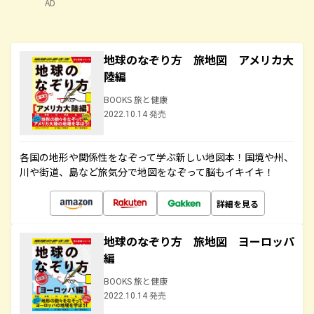
AD
地球のなぞり方 旅地図 アメリカ大
陸編
BOOKS 旅と健康
2022.10.14 発売
各国の地形や関係性をなぞって学ぶ新しい地図本！国境や州、
川や街道、島など旅気分で地図をなぞって脳もイキイキ！
詳細を見る
地球のなぞり方 旅地図 ヨーロッパ
編
BOOKS 旅と健康
2022.10.14 発売