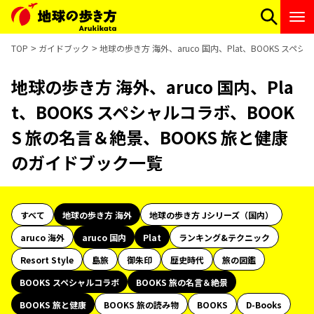
TOP
ガイドブック
地球の歩き方 海外、aruco 国内、Plat、BOOKS ス
地球の歩き方 海外、aruco 国内、Pla
t、BOOKS スペシャルコラボ、BOOK
S 旅の名言＆絶景、BOOKS 旅と健康
のガイドブック一覧
すべて
地球の歩き方 海外
地球の歩き方 Jシリーズ（国内）
aruco 海外
aruco 国内
Plat
ランキング&テクニック
Resort Style
島旅
御朱印
歴史時代
旅の図鑑
BOOKS スペシャルコラボ
BOOKS 旅の名言＆絶景
BOOKS 旅と健康
BOOKS 旅の読み物
BOOKS
D-Books