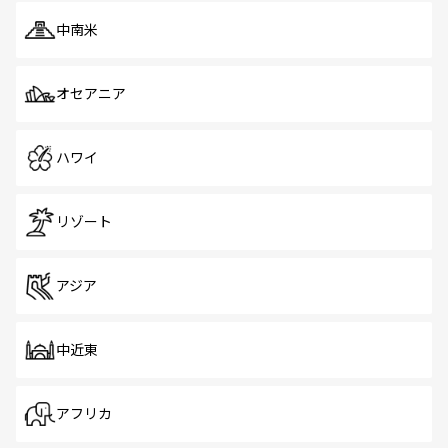
中南米
オセアニア
ハワイ
リゾート
アジア
中近東
アフリカ