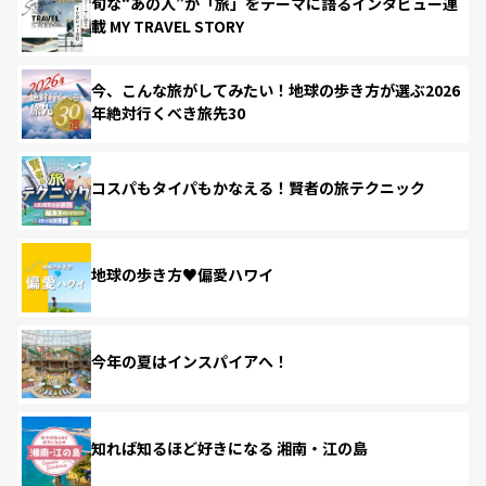
旬な“あの人”が「旅」をテーマに語るインタビュー連
載 MY TRAVEL STORY
今、こんな旅がしてみたい！地球の歩き方が選ぶ2026
年絶対行くべき旅先30
コスパもタイパもかなえる！賢者の旅テクニック
地球の歩き方♥偏愛ハワイ
今年の夏はインスパイアへ！
知れば知るほど好きになる 湘南・江の島