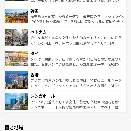
自然が織りなす魅力的な観光地。活気あふれる大都市の台
っている。訪れるたびに新しい発見と感動が待っているハ
ービーフなどの食文化も豊かで、美味しいものであふれて
北やノスタルジックな町並みが人気な九份（ジォウフェ
ワイを、存分に味わってほしい。 なお、新着のハワイ情報
韓国
いる。アクティビティも充実しており、サーフィンやダイ
ン）、静ひつな山岳地帯である台湾東部など、都市の喧騒
は
コンテンツ一覧
を参照してほしい。
ビング、ハイキングなど、アウトドア好きにはたまらな
と山間の静けさが共存しており、訪れる人に新しい発見と
歴史ある王朝文化が残る一方で、最先端のファッションやK
い。オーストラリアの多彩な魅力を存分に味わいつくそ
驚きをもたらしてくれる。また、奥深い台湾の食文化も魅
-POPで世界を席巻している韓国。首都ソウルの宮殿や伝統
う。 なお、新着のオーストラリア情報は
コンテンツ一覧
を
力で、夜市などの屋台グルメから高級料理、ヘルシーで美
家屋が並ぶエリアでは韓国の歴史と文化に浸ることがで
参照してほしい。
ベトナム
容にもいいと評判のスイーツなど、バラエティ豊かな料理
き、地方に足を延ばせば四季折々の自然美を楽しむことが
が味わえる。 なお、新着の台湾情報は
コンテンツ一覧
を参
できる。そして、キムチや焼肉、絶品のストリートフード
豊かな自然と多様な文化が魅力的なベトナム。南北に細長
照してほしい。
まで、さまざまな韓国料理が待っている。夜には、韓国な
く伸びる国土には、広大な田園風景や青々とした山々、世
らではのナイトライフも堪能できる。あたたかいホスピタ
界遺産に登録された壮大な自然景観が点在し、都市部では
タイ
リティに包まれながら、韓国の多彩な魅力を心ゆくまで味
急速な発展と共に伝統が息づく。ハノイの古い町並みやホ
わってみてほしい。 なお、新着の韓国情報は
コンテンツ一
ーチミン市のフランス統治時代の建物も、独特の雰囲気を
タイは、東南アジアに位置する豊かな自然と歴史が息づく
覧
を参照してほしい。
醸し出している。また、バラエティの豊かさとおいしさで
国だ。首都バンコクは高層ビルが立ち並ぶ一方、伝統的な
世界中の食通を魅了してやまないベトナム料理も魅力のひ
寺院や市場がいたるところに点在し、古きよき文化と現代
香港
とつ。フォーやバインミー、ベトナムコーヒーなどは、ぜ
の活気が交差している。北部ではチェンマイなどの山岳地
ひ現地で味わいたい。どの地域を訪れてもあたたかい人々
帯で自然と触れ合い、南部ではプーケットやクラビの美し
アジアと西洋の文化が交わる香港は、特有のエネルギーを
が旅行者を迎えてくれるので、きっと忘れられない旅にな
いビーチでリゾート気分を楽しむことができる。タイ料理
もっている。ヴィクトリア湾に広がる壮大な景色、近未来
るはずだ。 なお、新着のベトナム情報は
コンテンツ一覧
を
は世界的に有名で、屋台から高級レストランまで味覚を刺
的なアートスポット、そして歴史と現代が融合した町並
参照してほしい。
シンガポール
激する。気候は一年中温暖で、どの季節にも異なる楽しみ
み、どこを訪れても感動するはず。観光スポットが密集し
が待っている。親しみやすいタイの人々、仏教を中心とし
ており、効率よく見どころを回れるのも魅力。息をのむよ
アジアの交差点として多文化が融合した独自の魅力を放つ
た文化、そして多様な観光資源が、訪れる旅人を魅了し続
うな絶景から文化的な体験まで、香港を存分に楽しみ尽く
シンガポール。未来的な建築物が並ぶマリーナベイ、歴史
ける。 なお、新着のタイ情報は
コンテンツ一覧
を参照して
そう。 なお、新着の香港情報は
コンテンツ一覧
を参照して
と伝統を感じられるエスニックタウン、多数の緑豊かな公
ほしい。
ほしい。
園や自然保護区など、自然が調和した近代的な景観と文化
の多様性あふれるカラフルな町は、どこを歩いても新しい
国と地域
発見がある。さらに、治安のよさや充実した公共交通機関