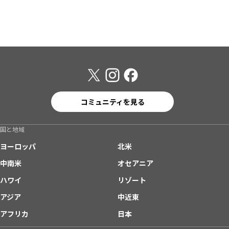
コミュニティを見る
国と地域
ヨーロッパ
北米
中南米
オセアニア
ハワイ
リゾート
アジア
中近東
アフリカ
日本