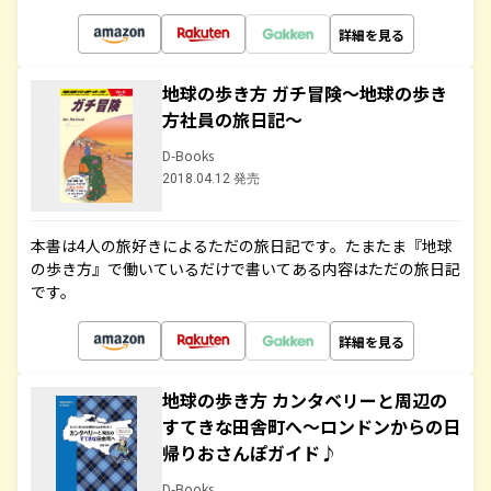
詳細を見る
地球の歩き方 ガチ冒険～地球の歩き
方社員の旅日記～
D-Books
2018.04.12 発売
本書は4人の旅好きによるただの旅日記です。たまたま『地球
の歩き方』で働いているだけで書いてある内容はただの旅日記
です。
詳細を見る
地球の歩き方 カンタベリーと周辺の
すてきな田舎町へ～ロンドンからの日
帰りおさんぽガイド♪
D-Books