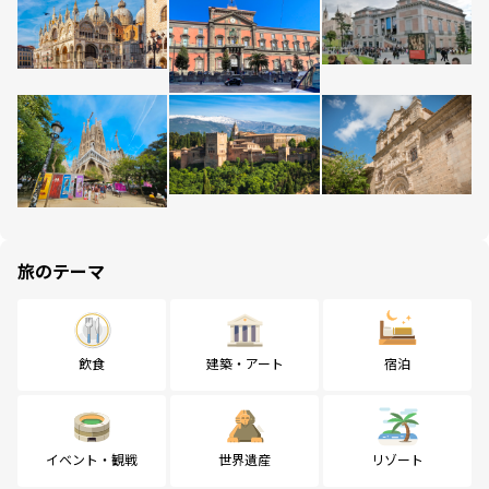
旅のテーマ
飲食
建築・アート
宿泊
イベント・観戦
世界遺産
リゾート