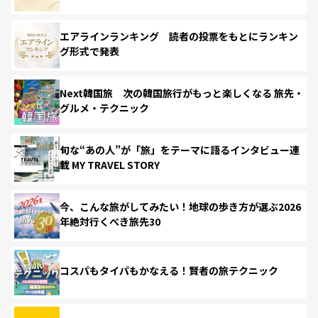
エアラインランキング 読者の投票をもとにランキン
グ形式で発表
Next韓国旅 次の韓国旅行がもっと楽しくなる 旅先・
グルメ・テクニック
旬な“あの人”が「旅」をテーマに語るインタビュー連
載 MY TRAVEL STORY
今、こんな旅がしてみたい！地球の歩き方が選ぶ2026
年絶対行くべき旅先30
コスパもタイパもかなえる！賢者の旅テクニック