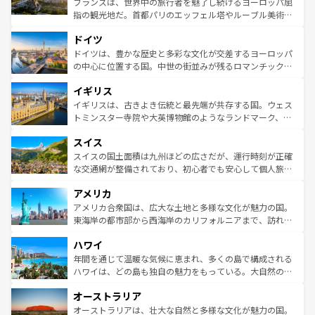
フランスは、世界中の旅行者を魅了し続けるヨーロッパ屈
アートに溢れた街角から、地方では古代ローマ遺跡や中世
指の観光地だ。首都パリのエッフェル塔やルーブル美術館
の城塞都市、穏やかなビーチリゾートまで多彩な表情を見
といった象徴的なスポットから、田舎町の古風な美しさま
せる。地方によって風土や気候が異なるスペインはその個
ドイツ
で、幅広い魅力が詰まっている。華麗な宮殿、歴史的な大
性で訪れる人を魅了する。 なお、新着のスペイン情報は
コ
聖堂、美しいビーチ、そして豊かな自然が、訪れる者を心
ドイツは、豊かな歴史と多彩な文化が交差するヨーロッパ
ンテンツ一覧
を参照してほしい。
から魅了する。また、フランスは美食の国としても知ら
の中心に位置する国。中世の街並みが残るロマンチック街
れ、フランス料理はユネスコ無形文化遺産にも登録されて
道から、未来を先取りするようなモダンな都市まで多様な
イギリス
いる。シャンパンの発祥地であるランス、プロヴァンスの
顔を持つこの国は、どこを歩いても飽きることがない。ベ
香り高いラベンダー畑など、多彩な楽しみ方が可能だ。さ
ルリンの文化的活気、バイエルン州のアルプスの絶景、そ
イギリスは、古きよき伝統と最先端が共存する国。ウェス
らに、パリ以外の地域にも魅力が溢れており、どの街角に
してライン川沿いのワイン畑といった風景は必見。ビール
トミンスター寺院や大英博物館のようなランドマーク、歴
も豊かな歴史と文化が息づいている。パリ以外の個性あふ
とソーセージを味わいながら地元の人と過ごす楽しい時間
史ある大学都市、美しい丘陵地帯や牧歌的な風景など、エ
れる地方に足を運ぶとそれぞれで全く異なる文化を体験で
スイス
は、お酒好きな人にはぜひ体験してほしい。 なお、新着の
リアごとに異なる魅力がある。また、優雅なアフタヌーン
きるだろう。 なお、新着のフランス情報は
コンテンツ一覧
ドイツ情報は
コンテンツ一覧
を参照してほしい。
ティー、ビール好きにはたまらない英国パブ、サッカー観
スイスの国土面積は九州ほどの広さだが、運行時刻が正確
を参照してほしい。
戦など、本場だからこそできる体験も豊富。イギリスを旅
な交通網が整備されており、初心者でも安心して個人旅行
して楽しみつくそう。 なお、新着のイギリス情報は
コンテ
を楽しめる。日本同様に時刻表どおりの旅が可能だ。中世
アメリカ
ンツ一覧
を参照してほしい。
の建物がそのまま残る町や、スイスならではのユニークな
博物館もあり、アルプス観光だけでなく町歩きも満喫する
アメリカ合衆国は、広大な土地と多様な文化が魅力の国。
ことができる。国民の所得が高いため物価も高いが、旅行
東海岸の都市部から西海岸のカリフォルニアまで、訪れる
者向けの交通パス提供のサービスもあり、うまく活用すれ
場所ごとに異なる風景と体験が待っている。ニューヨーク
ハワイ
ば市内交通費無料で観光を楽しむこともできる。 なお、新
のような巨大都市は、観光、ショッピング、エンターテイ
着のスイス情報は
コンテンツ一覧
を参照してほしい。
ンメントが詰まった刺激的なスポットだ。一方、アメリカ
年間を通じて温暖な気候に恵まれ、多くの島で構成される
西部には大自然が広がり、グランドキャニオンやイエロー
ハワイは、どの島も独自の魅力をもっている。大自然の神
ストーン国立公園といった絶景が堪能できる。さらに、南
秘を感じたいなら、火山が生み出した壮大な景観を誇るハ
オーストラリア
部のニューオーリンズでは、音楽と美食が融合した独特の
ワイ島は見逃せない。また、定番の観光地といえばオアフ
文化が魅力。旅行者はアメリカの各地域で異なる魅力を楽
島だが、静かな自然を求めるならマウイ島やカウアイ島が
オーストラリアは、壮大な自然と多様な文化が魅力の国。