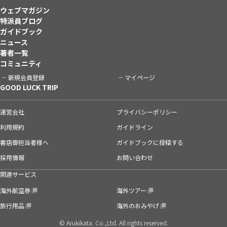
ウェブマガジン
特派員ブログ
ガイドブック
ニュース
著者一覧
コミュニティ
新規会員登録
マイページ
GOOD LUCK TRIP
運営会社
プライバシーポリシー
利用規約
ガイドライン
書店御担当者様へ
ガイドブックに投稿する
採用情報
お問い合わせ
関連サービス
海外航空券
海外ツアー
旅行用品
海外のおみやげ
© Arukikata. Co.,Ltd. All rights reserved.