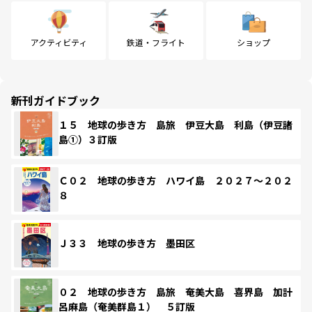
アクティビティ
鉄道・フライト
ショップ
新刊ガイドブック
１５ 地球の歩き方 島旅 伊豆大島 利島（伊豆諸
島①）３訂版
Ｃ０２ 地球の歩き方 ハワイ島 ２０２７～２０２
８
Ｊ３３ 地球の歩き方 墨田区
０２ 地球の歩き方 島旅 奄美大島 喜界島 加計
呂麻島（奄美群島１） ５訂版