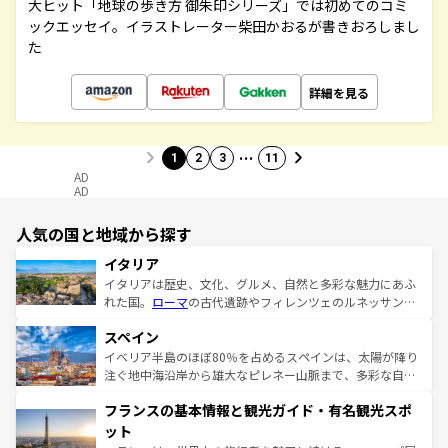
大ヒット「地球の歩き方 御朱印シリーズ」では初めてのコミ
ックエッセイ。イラストレーター柴田かおるが書きおろしまし
た
詳細を見る
…
1
2
3
11
AD
AD
人気の国と地域から探す
イタリア
イタリアは歴史、文化、グルメ、自然と多彩な魅力にあふ
れた国。
ローマ
の古代遺跡やフィレンツェのルネッサンス
美術、ヴェネツィアの運河など、歴史あるスポットはもち
スペイン
ろん、トスカーナの美しい田園風景やアマルフィ海岸の絶
景など、自然景観も見逃せない。観光の合間には、本場の
イベリア半島のほぼ80％を占めるスペインは、太陽が降り
ピザやパスタなど、絶品のイタリア料理を堪能することも
注ぐ地中海沿岸から雄大なピレネー山脈まで、多彩な自然
できる。朝目覚めてから夜眠るまで、すべての瞬間を楽し
と文化が詰まったヨーロッパ屈指の旅行先だ。多様な地域
フランスの基本情報と観光ガイド・有名観光スポ
ませてくれるイタリアで、忘れられない旅をしてみよう！
文化が根付くこの国では、情熱的なフラメンコ、熱気あふ
なお、新着のイタリア情報は
コンテンツ一覧
を参照してほ
れる闘牛、そして美味しいタパスが生活の一部となってい
ット
しい。
る。首都マドリードの洗練された雰囲気や、バルセロナの