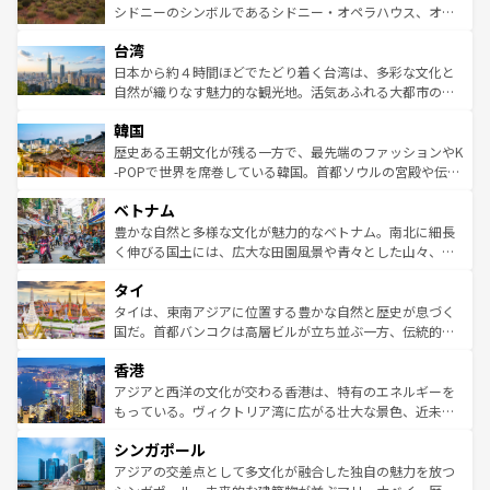
しみながら、その多様性と豊かな歴史を感じることができ
おすすめ。エメラルドグリーンに輝く海をはじめ、豊かな
シドニーのシンボルであるシドニー・オペラハウス、オー
るだろう。車でのロードトリップや列車の旅も、アメリカ
文化や歴史が息づいている。「アロハスピリット」と呼ば
ストラリア東海岸北部に広がる大サンゴ礁地帯グレートバ
ならではの贅沢な旅のスタイルだ。 なお、新着のアメリカ
台湾
れるおもてなしの心で訪れる人々を迎えてくれるハワイの
リアリーフや大陸中央部にそびえるウルル（エアーズロッ
情報は
コンテンツ一覧
を参照してほしい。
人々、おいしいローカルフードやハワイアンミュージッ
ク）、タスマニアの美しい原生林やケアンズの熱帯雨林な
日本から約４時間ほどでたどり着く台湾は、多彩な文化と
ク、伝統的なフラダンスなど、すべてがハワイの魅力を彩
ど、見どころがたくさん。また、カフェやワイン、オージ
自然が織りなす魅力的な観光地。活気あふれる大都市の台
っている。訪れるたびに新しい発見と感動が待っているハ
ービーフなどの食文化も豊かで、美味しいものであふれて
北やノスタルジックな町並みが人気な九份（ジォウフェ
ワイを、存分に味わってほしい。 なお、新着のハワイ情報
韓国
いる。アクティビティも充実しており、サーフィンやダイ
ン）、静ひつな山岳地帯である台湾東部など、都市の喧騒
は
コンテンツ一覧
を参照してほしい。
ビング、ハイキングなど、アウトドア好きにはたまらな
と山間の静けさが共存しており、訪れる人に新しい発見と
歴史ある王朝文化が残る一方で、最先端のファッションやK
い。オーストラリアの多彩な魅力を存分に味わいつくそ
驚きをもたらしてくれる。また、奥深い台湾の食文化も魅
-POPで世界を席巻している韓国。首都ソウルの宮殿や伝統
う。 なお、新着のオーストラリア情報は
コンテンツ一覧
を
力で、夜市などの屋台グルメから高級料理、ヘルシーで美
家屋が並ぶエリアでは韓国の歴史と文化に浸ることがで
参照してほしい。
ベトナム
容にもいいと評判のスイーツなど、バラエティ豊かな料理
き、地方に足を延ばせば四季折々の自然美を楽しむことが
が味わえる。 なお、新着の台湾情報は
コンテンツ一覧
を参
できる。そして、キムチや焼肉、絶品のストリートフード
豊かな自然と多様な文化が魅力的なベトナム。南北に細長
照してほしい。
まで、さまざまな韓国料理が待っている。夜には、韓国な
く伸びる国土には、広大な田園風景や青々とした山々、世
らではのナイトライフも堪能できる。あたたかいホスピタ
界遺産に登録された壮大な自然景観が点在し、都市部では
タイ
リティに包まれながら、韓国の多彩な魅力を心ゆくまで味
急速な発展と共に伝統が息づく。ハノイの古い町並みやホ
わってみてほしい。 なお、新着の韓国情報は
コンテンツ一
ーチミン市のフランス統治時代の建物も、独特の雰囲気を
タイは、東南アジアに位置する豊かな自然と歴史が息づく
覧
を参照してほしい。
醸し出している。また、バラエティの豊かさとおいしさで
国だ。首都バンコクは高層ビルが立ち並ぶ一方、伝統的な
世界中の食通を魅了してやまないベトナム料理も魅力のひ
寺院や市場がいたるところに点在し、古きよき文化と現代
香港
とつ。フォーやバインミー、ベトナムコーヒーなどは、ぜ
の活気が交差している。北部ではチェンマイなどの山岳地
ひ現地で味わいたい。どの地域を訪れてもあたたかい人々
帯で自然と触れ合い、南部ではプーケットやクラビの美し
アジアと西洋の文化が交わる香港は、特有のエネルギーを
が旅行者を迎えてくれるので、きっと忘れられない旅にな
いビーチでリゾート気分を楽しむことができる。タイ料理
もっている。ヴィクトリア湾に広がる壮大な景色、近未来
るはずだ。 なお、新着のベトナム情報は
コンテンツ一覧
を
は世界的に有名で、屋台から高級レストランまで味覚を刺
的なアートスポット、そして歴史と現代が融合した町並
参照してほしい。
シンガポール
激する。気候は一年中温暖で、どの季節にも異なる楽しみ
み、どこを訪れても感動するはず。観光スポットが密集し
が待っている。親しみやすいタイの人々、仏教を中心とし
ており、効率よく見どころを回れるのも魅力。息をのむよ
アジアの交差点として多文化が融合した独自の魅力を放つ
た文化、そして多様な観光資源が、訪れる旅人を魅了し続
うな絶景から文化的な体験まで、香港を存分に楽しみ尽く