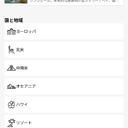
シンガポール。未来的な建築物が並ぶマリーナベイ、歴史
ける。 なお、新着のタイ情報は
コンテンツ一覧
を参照して
そう。 なお、新着の香港情報は
コンテンツ一覧
を参照して
と伝統を感じられるエスニックタウン、多数の緑豊かな公
ほしい。
ほしい。
園や自然保護区など、自然が調和した近代的な景観と文化
の多様性あふれるカラフルな町は、どこを歩いても新しい
国と地域
発見がある。さらに、治安のよさや充実した公共交通機関
も、旅行者にとっては魅力的なポイント。グルメも豊富
で、ホーカーズは地元の風情を楽しめる外せないスポット
ヨーロッパ
だ。訪れる人を飽きさせないシンガポールで、多様な魅力
を体感しよう。 なお、新着のシンガポール情報は
コンテン
ツ一覧
を参照してほしい。
北米
中南米
オセアニア
ハワイ
リゾート