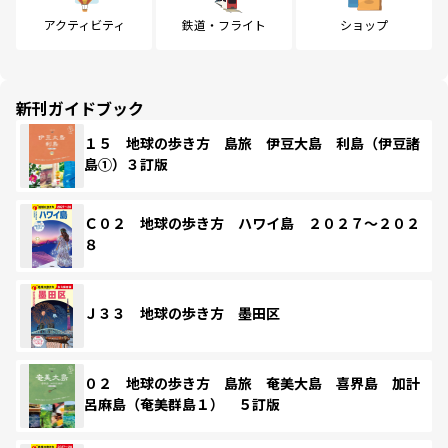
アクティビティ
鉄道・フライト
ショップ
新刊ガイドブック
１５ 地球の歩き方 島旅 伊豆大島 利島（伊豆諸
島①）３訂版
Ｃ０２ 地球の歩き方 ハワイ島 ２０２７～２０２
８
Ｊ３３ 地球の歩き方 墨田区
０２ 地球の歩き方 島旅 奄美大島 喜界島 加計
呂麻島（奄美群島１） ５訂版