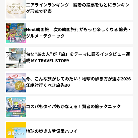
エアラインランキング 読者の投票をもとにランキン
グ形式で発表
Next韓国旅 次の韓国旅行がもっと楽しくなる 旅先・
グルメ・テクニック
旬な“あの人”が「旅」をテーマに語るインタビュー連
載 MY TRAVEL STORY
今、こんな旅がしてみたい！地球の歩き方が選ぶ2026
年絶対行くべき旅先30
コスパもタイパもかなえる！賢者の旅テクニック
地球の歩き方♥偏愛ハワイ