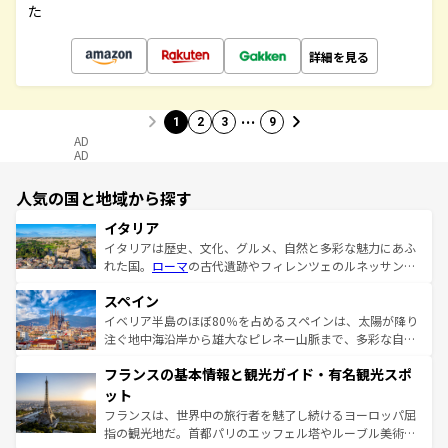
た
詳細を見る
…
1
2
3
9
AD
AD
人気の国と地域から探す
イタリア
イタリアは歴史、文化、グルメ、自然と多彩な魅力にあふ
れた国。
ローマ
の古代遺跡やフィレンツェのルネッサンス
美術、ヴェネツィアの運河など、歴史あるスポットはもち
スペイン
ろん、トスカーナの美しい田園風景やアマルフィ海岸の絶
景など、自然景観も見逃せない。観光の合間には、本場の
イベリア半島のほぼ80％を占めるスペインは、太陽が降り
ピザやパスタなど、絶品のイタリア料理を堪能することも
注ぐ地中海沿岸から雄大なピレネー山脈まで、多彩な自然
できる。朝目覚めてから夜眠るまで、すべての瞬間を楽し
と文化が詰まったヨーロッパ屈指の旅行先だ。多様な地域
フランスの基本情報と観光ガイド・有名観光スポ
ませてくれるイタリアで、忘れられない旅をしてみよう！
文化が根付くこの国では、情熱的なフラメンコ、熱気あふ
なお、新着のイタリア情報は
コンテンツ一覧
を参照してほ
れる闘牛、そして美味しいタパスが生活の一部となってい
ット
しい。
る。首都マドリードの洗練された雰囲気や、バルセロナの
フランスは、世界中の旅行者を魅了し続けるヨーロッパ屈
アートに溢れた街角から、地方では古代ローマ遺跡や中世
指の観光地だ。首都パリのエッフェル塔やルーブル美術館
の城塞都市、穏やかなビーチリゾートまで多彩な表情を見