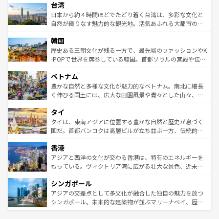
ならではの贅沢な旅のスタイルだ。 なお、新着のアメリカ
台湾
れるおもてなしの心で訪れる人々を迎えてくれるハワイの
リアリーフや大陸中央部にそびえるウルル（エアーズロッ
情報は
コンテンツ一覧
を参照してほしい。
人々、おいしいローカルフードやハワイアンミュージッ
ク）、タスマニアの美しい原生林やケアンズの熱帯雨林な
日本から約４時間ほどでたどり着く台湾は、多彩な文化と
ク、伝統的なフラダンスなど、すべてがハワイの魅力を彩
ど、見どころがたくさん。また、カフェやワイン、オージ
自然が織りなす魅力的な観光地。活気あふれる大都市の台
っている。訪れるたびに新しい発見と感動が待っているハ
ービーフなどの食文化も豊かで、美味しいものであふれて
北やノスタルジックな町並みが人気な九份（ジォウフェ
ワイを、存分に味わってほしい。 なお、新着のハワイ情報
韓国
いる。アクティビティも充実しており、サーフィンやダイ
ン）、静ひつな山岳地帯である台湾東部など、都市の喧騒
は
コンテンツ一覧
を参照してほしい。
ビング、ハイキングなど、アウトドア好きにはたまらな
と山間の静けさが共存しており、訪れる人に新しい発見と
歴史ある王朝文化が残る一方で、最先端のファッションやK
い。オーストラリアの多彩な魅力を存分に味わいつくそ
驚きをもたらしてくれる。また、奥深い台湾の食文化も魅
-POPで世界を席巻している韓国。首都ソウルの宮殿や伝統
う。 なお、新着のオーストラリア情報は
コンテンツ一覧
を
力で、夜市などの屋台グルメから高級料理、ヘルシーで美
家屋が並ぶエリアでは韓国の歴史と文化に浸ることがで
参照してほしい。
ベトナム
容にもいいと評判のスイーツなど、バラエティ豊かな料理
き、地方に足を延ばせば四季折々の自然美を楽しむことが
が味わえる。 なお、新着の台湾情報は
コンテンツ一覧
を参
できる。そして、キムチや焼肉、絶品のストリートフード
豊かな自然と多様な文化が魅力的なベトナム。南北に細長
照してほしい。
まで、さまざまな韓国料理が待っている。夜には、韓国な
く伸びる国土には、広大な田園風景や青々とした山々、世
らではのナイトライフも堪能できる。あたたかいホスピタ
界遺産に登録された壮大な自然景観が点在し、都市部では
タイ
リティに包まれながら、韓国の多彩な魅力を心ゆくまで味
急速な発展と共に伝統が息づく。ハノイの古い町並みやホ
わってみてほしい。 なお、新着の韓国情報は
コンテンツ一
ーチミン市のフランス統治時代の建物も、独特の雰囲気を
タイは、東南アジアに位置する豊かな自然と歴史が息づく
覧
を参照してほしい。
醸し出している。また、バラエティの豊かさとおいしさで
国だ。首都バンコクは高層ビルが立ち並ぶ一方、伝統的な
世界中の食通を魅了してやまないベトナム料理も魅力のひ
寺院や市場がいたるところに点在し、古きよき文化と現代
香港
とつ。フォーやバインミー、ベトナムコーヒーなどは、ぜ
の活気が交差している。北部ではチェンマイなどの山岳地
ひ現地で味わいたい。どの地域を訪れてもあたたかい人々
帯で自然と触れ合い、南部ではプーケットやクラビの美し
アジアと西洋の文化が交わる香港は、特有のエネルギーを
が旅行者を迎えてくれるので、きっと忘れられない旅にな
いビーチでリゾート気分を楽しむことができる。タイ料理
もっている。ヴィクトリア湾に広がる壮大な景色、近未来
るはずだ。 なお、新着のベトナム情報は
コンテンツ一覧
を
は世界的に有名で、屋台から高級レストランまで味覚を刺
的なアートスポット、そして歴史と現代が融合した町並
参照してほしい。
シンガポール
激する。気候は一年中温暖で、どの季節にも異なる楽しみ
み、どこを訪れても感動するはず。観光スポットが密集し
が待っている。親しみやすいタイの人々、仏教を中心とし
ており、効率よく見どころを回れるのも魅力。息をのむよ
アジアの交差点として多文化が融合した独自の魅力を放つ
た文化、そして多様な観光資源が、訪れる旅人を魅了し続
うな絶景から文化的な体験まで、香港を存分に楽しみ尽く
シンガポール。未来的な建築物が並ぶマリーナベイ、歴史
ける。 なお、新着のタイ情報は
コンテンツ一覧
を参照して
そう。 なお、新着の香港情報は
コンテンツ一覧
を参照して
と伝統を感じられるエスニックタウン、多数の緑豊かな公
ほしい。
ほしい。