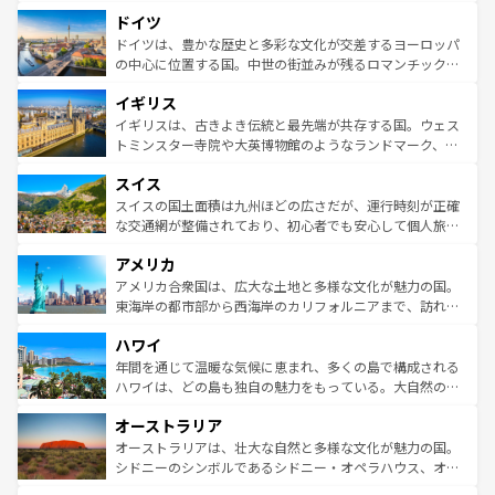
といった象徴的なスポットから、田舎町の古風な美しさま
せる。地方によって風土や気候が異なるスペインはその個
ドイツ
で、幅広い魅力が詰まっている。華麗な宮殿、歴史的な大
性で訪れる人を魅了する。 なお、新着のスペイン情報は
コ
聖堂、美しいビーチ、そして豊かな自然が、訪れる者を心
ドイツは、豊かな歴史と多彩な文化が交差するヨーロッパ
ンテンツ一覧
を参照してほしい。
から魅了する。また、フランスは美食の国としても知ら
の中心に位置する国。中世の街並みが残るロマンチック街
れ、フランス料理はユネスコ無形文化遺産にも登録されて
道から、未来を先取りするようなモダンな都市まで多様な
イギリス
いる。シャンパンの発祥地であるランス、プロヴァンスの
顔を持つこの国は、どこを歩いても飽きることがない。ベ
香り高いラベンダー畑など、多彩な楽しみ方が可能だ。さ
ルリンの文化的活気、バイエルン州のアルプスの絶景、そ
イギリスは、古きよき伝統と最先端が共存する国。ウェス
らに、パリ以外の地域にも魅力が溢れており、どの街角に
してライン川沿いのワイン畑といった風景は必見。ビール
トミンスター寺院や大英博物館のようなランドマーク、歴
も豊かな歴史と文化が息づいている。パリ以外の個性あふ
とソーセージを味わいながら地元の人と過ごす楽しい時間
史ある大学都市、美しい丘陵地帯や牧歌的な風景など、エ
れる地方に足を運ぶとそれぞれで全く異なる文化を体験で
スイス
は、お酒好きな人にはぜひ体験してほしい。 なお、新着の
リアごとに異なる魅力がある。また、優雅なアフタヌーン
きるだろう。 なお、新着のフランス情報は
コンテンツ一覧
ドイツ情報は
コンテンツ一覧
を参照してほしい。
ティー、ビール好きにはたまらない英国パブ、サッカー観
スイスの国土面積は九州ほどの広さだが、運行時刻が正確
を参照してほしい。
戦など、本場だからこそできる体験も豊富。イギリスを旅
な交通網が整備されており、初心者でも安心して個人旅行
して楽しみつくそう。 なお、新着のイギリス情報は
コンテ
を楽しめる。日本同様に時刻表どおりの旅が可能だ。中世
アメリカ
ンツ一覧
を参照してほしい。
の建物がそのまま残る町や、スイスならではのユニークな
博物館もあり、アルプス観光だけでなく町歩きも満喫する
アメリカ合衆国は、広大な土地と多様な文化が魅力の国。
ことができる。国民の所得が高いため物価も高いが、旅行
東海岸の都市部から西海岸のカリフォルニアまで、訪れる
者向けの交通パス提供のサービスもあり、うまく活用すれ
場所ごとに異なる風景と体験が待っている。ニューヨーク
ハワイ
ば市内交通費無料で観光を楽しむこともできる。 なお、新
のような巨大都市は、観光、ショッピング、エンターテイ
着のスイス情報は
コンテンツ一覧
を参照してほしい。
ンメントが詰まった刺激的なスポットだ。一方、アメリカ
年間を通じて温暖な気候に恵まれ、多くの島で構成される
西部には大自然が広がり、グランドキャニオンやイエロー
ハワイは、どの島も独自の魅力をもっている。大自然の神
ストーン国立公園といった絶景が堪能できる。さらに、南
秘を感じたいなら、火山が生み出した壮大な景観を誇るハ
オーストラリア
部のニューオーリンズでは、音楽と美食が融合した独特の
ワイ島は見逃せない。また、定番の観光地といえばオアフ
文化が魅力。旅行者はアメリカの各地域で異なる魅力を楽
島だが、静かな自然を求めるならマウイ島やカウアイ島が
オーストラリアは、壮大な自然と多様な文化が魅力の国。
しみながら、その多様性と豊かな歴史を感じることができ
おすすめ。エメラルドグリーンに輝く海をはじめ、豊かな
シドニーのシンボルであるシドニー・オペラハウス、オー
るだろう。車でのロードトリップや列車の旅も、アメリカ
文化や歴史が息づいている。「アロハスピリット」と呼ば
ストラリア東海岸北部に広がる大サンゴ礁地帯グレートバ