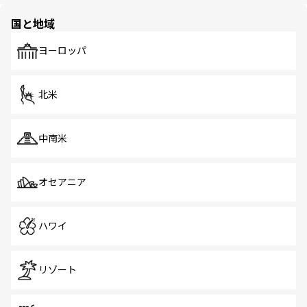
園や自然保護区など、自然が調和した近代的な景観と文化
の多様性あふれるカラフルな町は、どこを歩いても新しい
国と地域
発見がある。さらに、治安のよさや充実した公共交通機関
も、旅行者にとっては魅力的なポイント。グルメも豊富
で、ホーカーズは地元の風情を楽しめる外せないスポット
ヨーロッパ
だ。訪れる人を飽きさせないシンガポールで、多様な魅力
を体感しよう。 なお、新着のシンガポール情報は
コンテン
ツ一覧
を参照してほしい。
北米
中南米
オセアニア
ハワイ
リゾート