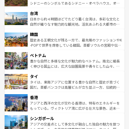
しみながら、その多様性と豊かな歴史を感じることができ
おすすめ。エメラルドグリーンに輝く海をはじめ、豊かな
シドニーのシンボルであるシドニー・オペラハウス、オー
るだろう。車でのロードトリップや列車の旅も、アメリカ
文化や歴史が息づいている。「アロハスピリット」と呼ば
ストラリア東海岸北部に広がる大サンゴ礁地帯グレートバ
ならではの贅沢な旅のスタイルだ。 なお、新着のアメリカ
台湾
れるおもてなしの心で訪れる人々を迎えてくれるハワイの
リアリーフや大陸中央部にそびえるウルル（エアーズロッ
情報は
コンテンツ一覧
を参照してほしい。
人々、おいしいローカルフードやハワイアンミュージッ
ク）、タスマニアの美しい原生林やケアンズの熱帯雨林な
日本から約４時間ほどでたどり着く台湾は、多彩な文化と
ク、伝統的なフラダンスなど、すべてがハワイの魅力を彩
ど、見どころがたくさん。また、カフェやワイン、オージ
自然が織りなす魅力的な観光地。活気あふれる大都市の台
っている。訪れるたびに新しい発見と感動が待っているハ
ービーフなどの食文化も豊かで、美味しいものであふれて
北やノスタルジックな町並みが人気な九份（ジォウフェ
ワイを、存分に味わってほしい。 なお、新着のハワイ情報
韓国
いる。アクティビティも充実しており、サーフィンやダイ
ン）、静ひつな山岳地帯である台湾東部など、都市の喧騒
は
コンテンツ一覧
を参照してほしい。
ビング、ハイキングなど、アウトドア好きにはたまらな
と山間の静けさが共存しており、訪れる人に新しい発見と
歴史ある王朝文化が残る一方で、最先端のファッションやK
い。オーストラリアの多彩な魅力を存分に味わいつくそ
驚きをもたらしてくれる。また、奥深い台湾の食文化も魅
-POPで世界を席巻している韓国。首都ソウルの宮殿や伝統
う。 なお、新着のオーストラリア情報は
コンテンツ一覧
を
力で、夜市などの屋台グルメから高級料理、ヘルシーで美
家屋が並ぶエリアでは韓国の歴史と文化に浸ることがで
参照してほしい。
ベトナム
容にもいいと評判のスイーツなど、バラエティ豊かな料理
き、地方に足を延ばせば四季折々の自然美を楽しむことが
が味わえる。 なお、新着の台湾情報は
コンテンツ一覧
を参
できる。そして、キムチや焼肉、絶品のストリートフード
豊かな自然と多様な文化が魅力的なベトナム。南北に細長
照してほしい。
まで、さまざまな韓国料理が待っている。夜には、韓国な
く伸びる国土には、広大な田園風景や青々とした山々、世
らではのナイトライフも堪能できる。あたたかいホスピタ
界遺産に登録された壮大な自然景観が点在し、都市部では
タイ
リティに包まれながら、韓国の多彩な魅力を心ゆくまで味
急速な発展と共に伝統が息づく。ハノイの古い町並みやホ
わってみてほしい。 なお、新着の韓国情報は
コンテンツ一
ーチミン市のフランス統治時代の建物も、独特の雰囲気を
タイは、東南アジアに位置する豊かな自然と歴史が息づく
覧
を参照してほしい。
醸し出している。また、バラエティの豊かさとおいしさで
国だ。首都バンコクは高層ビルが立ち並ぶ一方、伝統的な
世界中の食通を魅了してやまないベトナム料理も魅力のひ
寺院や市場がいたるところに点在し、古きよき文化と現代
香港
とつ。フォーやバインミー、ベトナムコーヒーなどは、ぜ
の活気が交差している。北部ではチェンマイなどの山岳地
ひ現地で味わいたい。どの地域を訪れてもあたたかい人々
帯で自然と触れ合い、南部ではプーケットやクラビの美し
アジアと西洋の文化が交わる香港は、特有のエネルギーを
が旅行者を迎えてくれるので、きっと忘れられない旅にな
いビーチでリゾート気分を楽しむことができる。タイ料理
もっている。ヴィクトリア湾に広がる壮大な景色、近未来
るはずだ。 なお、新着のベトナム情報は
コンテンツ一覧
を
は世界的に有名で、屋台から高級レストランまで味覚を刺
的なアートスポット、そして歴史と現代が融合した町並
参照してほしい。
シンガポール
激する。気候は一年中温暖で、どの季節にも異なる楽しみ
み、どこを訪れても感動するはず。観光スポットが密集し
が待っている。親しみやすいタイの人々、仏教を中心とし
ており、効率よく見どころを回れるのも魅力。息をのむよ
アジアの交差点として多文化が融合した独自の魅力を放つ
た文化、そして多様な観光資源が、訪れる旅人を魅了し続
うな絶景から文化的な体験まで、香港を存分に楽しみ尽く