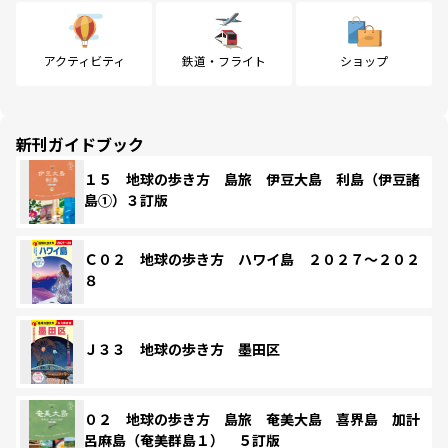
アクティビティ
鉄道・フライト
ショップ
新刊ガイドブック
１５ 地球の歩き方 島旅 伊豆大島 利島（伊豆諸
島①）３訂版
Ｃ０２ 地球の歩き方 ハワイ島 ２０２７～２０２
８
Ｊ３３ 地球の歩き方 墨田区
０２ 地球の歩き方 島旅 奄美大島 喜界島 加計
呂麻島（奄美群島１） ５訂版