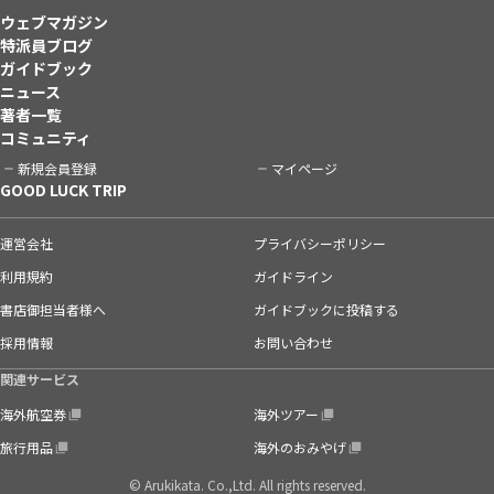
ウェブマガジン
特派員ブログ
ガイドブック
ニュース
著者一覧
コミュニティ
新規会員登録
マイページ
GOOD LUCK TRIP
運営会社
プライバシーポリシー
利用規約
ガイドライン
書店御担当者様へ
ガイドブックに投稿する
採用情報
お問い合わせ
関連サービス
海外航空券
海外ツアー
旅行用品
海外のおみやげ
© Arukikata. Co.,Ltd. All rights reserved.