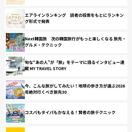
エアラインランキング 読者の投票をもとにランキン
グ形式で発表
Next韓国旅 次の韓国旅行がもっと楽しくなる 旅先・
グルメ・テクニック
旬な“あの人”が「旅」をテーマに語るインタビュー連
載 MY TRAVEL STORY
今、こんな旅がしてみたい！地球の歩き方が選ぶ2026
年絶対行くべき旅先30
コスパもタイパもかなえる！賢者の旅テクニック