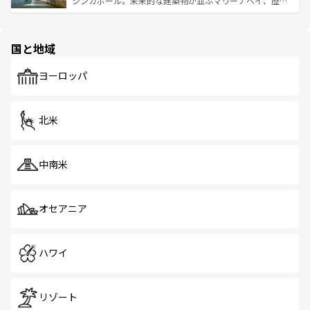
シンガポール。未来的な建築物が並ぶマリーナベイ、歴史
ける。 なお、新着のタイ情報は
コンテンツ一覧
を参照して
そう。 なお、新着の香港情報は
コンテンツ一覧
を参照して
と伝統を感じられるエスニックタウン、多数の緑豊かな公
ほしい。
ほしい。
園や自然保護区など、自然が調和した近代的な景観と文化
の多様性あふれるカラフルな町は、どこを歩いても新しい
国と地域
発見がある。さらに、治安のよさや充実した公共交通機関
も、旅行者にとっては魅力的なポイント。グルメも豊富
で、ホーカーズは地元の風情を楽しめる外せないスポット
ヨーロッパ
だ。訪れる人を飽きさせないシンガポールで、多様な魅力
を体感しよう。 なお、新着のシンガポール情報は
コンテン
ツ一覧
を参照してほしい。
北米
中南米
オセアニア
ハワイ
リゾート