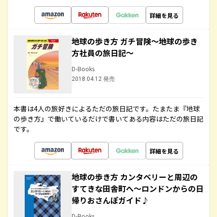
詳細を見る
地球の歩き方 ガチ冒険～地球の歩き
方社員の旅日記～
D-Books
2018.04.12 発売
本書は4人の旅好きによるただの旅日記です。たまたま『地球
の歩き方』で働いているだけで書いてある内容はただの旅日記
です。
詳細を見る
地球の歩き方 カンタベリーと周辺の
すてきな田舎町へ～ロンドンからの日
帰りおさんぽガイド♪
D-Books