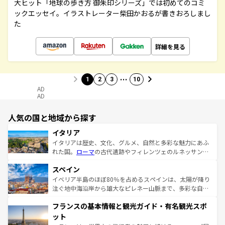
大ヒット「地球の歩き方 御朱印シリーズ」では初めてのコミ
ックエッセイ。イラストレーター柴田かおるが書きおろしまし
た
詳細を見る
…
1
2
3
10
AD
AD
人気の国と地域から探す
イタリア
イタリアは歴史、文化、グルメ、自然と多彩な魅力にあふ
れた国。
ローマ
の古代遺跡やフィレンツェのルネッサンス
美術、ヴェネツィアの運河など、歴史あるスポットはもち
スペイン
ろん、トスカーナの美しい田園風景やアマルフィ海岸の絶
景など、自然景観も見逃せない。観光の合間には、本場の
イベリア半島のほぼ80％を占めるスペインは、太陽が降り
ピザやパスタなど、絶品のイタリア料理を堪能することも
注ぐ地中海沿岸から雄大なピレネー山脈まで、多彩な自然
できる。朝目覚めてから夜眠るまで、すべての瞬間を楽し
と文化が詰まったヨーロッパ屈指の旅行先だ。多様な地域
フランスの基本情報と観光ガイド・有名観光スポ
ませてくれるイタリアで、忘れられない旅をしてみよう！
文化が根付くこの国では、情熱的なフラメンコ、熱気あふ
なお、新着のイタリア情報は
コンテンツ一覧
を参照してほ
れる闘牛、そして美味しいタパスが生活の一部となってい
ット
しい。
る。首都マドリードの洗練された雰囲気や、バルセロナの