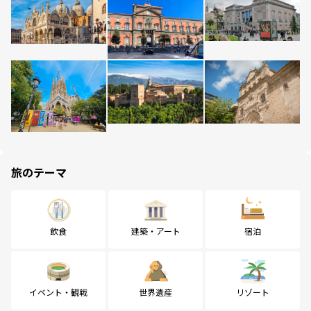
旅のテーマ
飲食
建築・アート
宿泊
イベント・観戦
世界遺産
リゾート