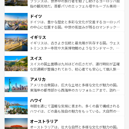
フランスは、世界中の旅行者を魅了し続けるヨーロッパ屈
アートに溢れた街角から、地方では古代ローマ遺跡や中世
指の観光地だ。首都パリのエッフェル塔やルーブル美術館
の城塞都市、穏やかなビーチリゾートまで多彩な表情を見
といった象徴的なスポットから、田舎町の古風な美しさま
せる。地方によって風土や気候が異なるスペインはその個
ドイツ
で、幅広い魅力が詰まっている。華麗な宮殿、歴史的な大
性で訪れる人を魅了する。 なお、新着のスペイン情報は
コ
聖堂、美しいビーチ、そして豊かな自然が、訪れる者を心
ドイツは、豊かな歴史と多彩な文化が交差するヨーロッパ
ンテンツ一覧
を参照してほしい。
から魅了する。また、フランスは美食の国としても知ら
の中心に位置する国。中世の街並みが残るロマンチック街
れ、フランス料理はユネスコ無形文化遺産にも登録されて
道から、未来を先取りするようなモダンな都市まで多様な
イギリス
いる。シャンパンの発祥地であるランス、プロヴァンスの
顔を持つこの国は、どこを歩いても飽きることがない。ベ
香り高いラベンダー畑など、多彩な楽しみ方が可能だ。さ
ルリンの文化的活気、バイエルン州のアルプスの絶景、そ
イギリスは、古きよき伝統と最先端が共存する国。ウェス
らに、パリ以外の地域にも魅力が溢れており、どの街角に
してライン川沿いのワイン畑といった風景は必見。ビール
トミンスター寺院や大英博物館のようなランドマーク、歴
も豊かな歴史と文化が息づいている。パリ以外の個性あふ
とソーセージを味わいながら地元の人と過ごす楽しい時間
史ある大学都市、美しい丘陵地帯や牧歌的な風景など、エ
れる地方に足を運ぶとそれぞれで全く異なる文化を体験で
スイス
は、お酒好きな人にはぜひ体験してほしい。 なお、新着の
リアごとに異なる魅力がある。また、優雅なアフタヌーン
きるだろう。 なお、新着のフランス情報は
コンテンツ一覧
ドイツ情報は
コンテンツ一覧
を参照してほしい。
ティー、ビール好きにはたまらない英国パブ、サッカー観
スイスの国土面積は九州ほどの広さだが、運行時刻が正確
を参照してほしい。
戦など、本場だからこそできる体験も豊富。イギリスを旅
な交通網が整備されており、初心者でも安心して個人旅行
して楽しみつくそう。 なお、新着のイギリス情報は
コンテ
を楽しめる。日本同様に時刻表どおりの旅が可能だ。中世
アメリカ
ンツ一覧
を参照してほしい。
の建物がそのまま残る町や、スイスならではのユニークな
博物館もあり、アルプス観光だけでなく町歩きも満喫する
アメリカ合衆国は、広大な土地と多様な文化が魅力の国。
ことができる。国民の所得が高いため物価も高いが、旅行
東海岸の都市部から西海岸のカリフォルニアまで、訪れる
者向けの交通パス提供のサービスもあり、うまく活用すれ
場所ごとに異なる風景と体験が待っている。ニューヨーク
ハワイ
ば市内交通費無料で観光を楽しむこともできる。 なお、新
のような巨大都市は、観光、ショッピング、エンターテイ
着のスイス情報は
コンテンツ一覧
を参照してほしい。
ンメントが詰まった刺激的なスポットだ。一方、アメリカ
年間を通じて温暖な気候に恵まれ、多くの島で構成される
西部には大自然が広がり、グランドキャニオンやイエロー
ハワイは、どの島も独自の魅力をもっている。大自然の神
ストーン国立公園といった絶景が堪能できる。さらに、南
秘を感じたいなら、火山が生み出した壮大な景観を誇るハ
オーストラリア
部のニューオーリンズでは、音楽と美食が融合した独特の
ワイ島は見逃せない。また、定番の観光地といえばオアフ
文化が魅力。旅行者はアメリカの各地域で異なる魅力を楽
島だが、静かな自然を求めるならマウイ島やカウアイ島が
オーストラリアは、壮大な自然と多様な文化が魅力の国。