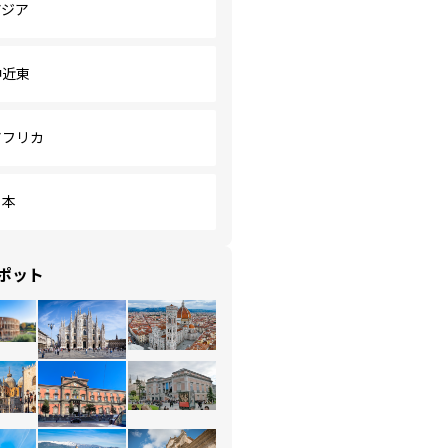
アジア
中近東
アフリカ
日本
ポット