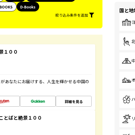
BOOKS
D-Books
国と地
絞り込み条件を追加
景１００
」があなたにお届けする、人生を輝かせる中国の
詳細を見る
ことばと絶景１００