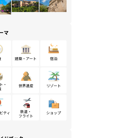
ーマ
食
建築・アート
宿泊
ト・
世界遺産
リゾート
戦
鉄道・
ビティ
ショップ
フライト