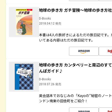
地球の歩き方 ガチ冒険～地球の歩き方
D-Books
2018.04.12 発売
本書は4人の旅好きによるただの旅日記です。
いてある内容はただの旅日記です。
地球の歩き方 カンタベリーと周辺のす
んぽガイド♪
D-Books
2018.07.26 発売
英会話本でおなじみの「Kayoの“秘密のノー
ンドン南東の田舎町をご紹介！