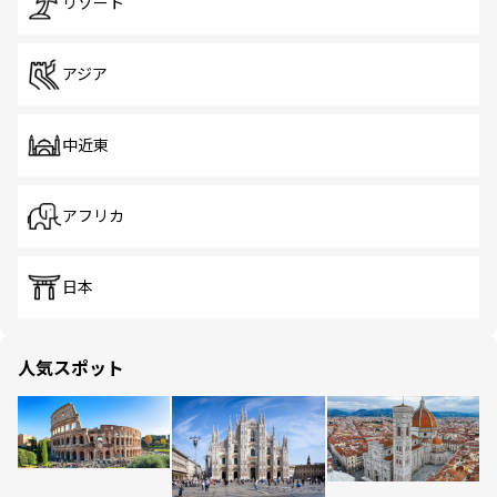
リゾート
アジア
中近東
アフリカ
日本
人気スポット