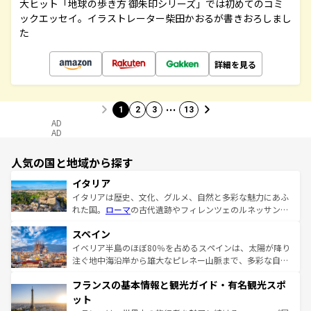
大ヒット「地球の歩き方 御朱印シリーズ」では初めてのコミ
ックエッセイ。イラストレーター柴田かおるが書きおろしまし
た
詳細を見る
…
1
2
3
13
AD
AD
人気の国と地域から探す
イタリア
イタリアは歴史、文化、グルメ、自然と多彩な魅力にあふ
れた国。
ローマ
の古代遺跡やフィレンツェのルネッサンス
美術、ヴェネツィアの運河など、歴史あるスポットはもち
スペイン
ろん、トスカーナの美しい田園風景やアマルフィ海岸の絶
景など、自然景観も見逃せない。観光の合間には、本場の
イベリア半島のほぼ80％を占めるスペインは、太陽が降り
ピザやパスタなど、絶品のイタリア料理を堪能することも
注ぐ地中海沿岸から雄大なピレネー山脈まで、多彩な自然
できる。朝目覚めてから夜眠るまで、すべての瞬間を楽し
と文化が詰まったヨーロッパ屈指の旅行先だ。多様な地域
フランスの基本情報と観光ガイド・有名観光スポ
ませてくれるイタリアで、忘れられない旅をしてみよう！
文化が根付くこの国では、情熱的なフラメンコ、熱気あふ
なお、新着のイタリア情報は
コンテンツ一覧
を参照してほ
れる闘牛、そして美味しいタパスが生活の一部となってい
ット
しい。
る。首都マドリードの洗練された雰囲気や、バルセロナの