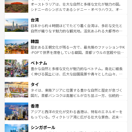
文化が魅力。旅行者はアメリカの各地域で異なる魅力を楽
島だが、静かな自然を求めるならマウイ島やカウアイ島が
オーストラリアは、壮大な自然と多様な文化が魅力の国。
しみながら、その多様性と豊かな歴史を感じることができ
おすすめ。エメラルドグリーンに輝く海をはじめ、豊かな
シドニーのシンボルであるシドニー・オペラハウス、オー
るだろう。車でのロードトリップや列車の旅も、アメリカ
文化や歴史が息づいている。「アロハスピリット」と呼ば
ストラリア東海岸北部に広がる大サンゴ礁地帯グレートバ
ならではの贅沢な旅のスタイルだ。 なお、新着のアメリカ
台湾
れるおもてなしの心で訪れる人々を迎えてくれるハワイの
リアリーフや大陸中央部にそびえるウルル（エアーズロッ
情報は
コンテンツ一覧
を参照してほしい。
人々、おいしいローカルフードやハワイアンミュージッ
ク）、タスマニアの美しい原生林やケアンズの熱帯雨林な
日本から約４時間ほどでたどり着く台湾は、多彩な文化と
ク、伝統的なフラダンスなど、すべてがハワイの魅力を彩
ど、見どころがたくさん。また、カフェやワイン、オージ
自然が織りなす魅力的な観光地。活気あふれる大都市の台
っている。訪れるたびに新しい発見と感動が待っているハ
ービーフなどの食文化も豊かで、美味しいものであふれて
北やノスタルジックな町並みが人気な九份（ジォウフェ
ワイを、存分に味わってほしい。 なお、新着のハワイ情報
韓国
いる。アクティビティも充実しており、サーフィンやダイ
ン）、静ひつな山岳地帯である台湾東部など、都市の喧騒
は
コンテンツ一覧
を参照してほしい。
ビング、ハイキングなど、アウトドア好きにはたまらな
と山間の静けさが共存しており、訪れる人に新しい発見と
歴史ある王朝文化が残る一方で、最先端のファッションやK
い。オーストラリアの多彩な魅力を存分に味わいつくそ
驚きをもたらしてくれる。また、奥深い台湾の食文化も魅
-POPで世界を席巻している韓国。首都ソウルの宮殿や伝統
う。 なお、新着のオーストラリア情報は
コンテンツ一覧
を
力で、夜市などの屋台グルメから高級料理、ヘルシーで美
家屋が並ぶエリアでは韓国の歴史と文化に浸ることがで
参照してほしい。
ベトナム
容にもいいと評判のスイーツなど、バラエティ豊かな料理
き、地方に足を延ばせば四季折々の自然美を楽しむことが
が味わえる。 なお、新着の台湾情報は
コンテンツ一覧
を参
できる。そして、キムチや焼肉、絶品のストリートフード
豊かな自然と多様な文化が魅力的なベトナム。南北に細長
照してほしい。
まで、さまざまな韓国料理が待っている。夜には、韓国な
く伸びる国土には、広大な田園風景や青々とした山々、世
らではのナイトライフも堪能できる。あたたかいホスピタ
界遺産に登録された壮大な自然景観が点在し、都市部では
タイ
リティに包まれながら、韓国の多彩な魅力を心ゆくまで味
急速な発展と共に伝統が息づく。ハノイの古い町並みやホ
わってみてほしい。 なお、新着の韓国情報は
コンテンツ一
ーチミン市のフランス統治時代の建物も、独特の雰囲気を
タイは、東南アジアに位置する豊かな自然と歴史が息づく
覧
を参照してほしい。
醸し出している。また、バラエティの豊かさとおいしさで
国だ。首都バンコクは高層ビルが立ち並ぶ一方、伝統的な
世界中の食通を魅了してやまないベトナム料理も魅力のひ
寺院や市場がいたるところに点在し、古きよき文化と現代
香港
とつ。フォーやバインミー、ベトナムコーヒーなどは、ぜ
の活気が交差している。北部ではチェンマイなどの山岳地
ひ現地で味わいたい。どの地域を訪れてもあたたかい人々
帯で自然と触れ合い、南部ではプーケットやクラビの美し
アジアと西洋の文化が交わる香港は、特有のエネルギーを
が旅行者を迎えてくれるので、きっと忘れられない旅にな
いビーチでリゾート気分を楽しむことができる。タイ料理
もっている。ヴィクトリア湾に広がる壮大な景色、近未来
るはずだ。 なお、新着のベトナム情報は
コンテンツ一覧
を
は世界的に有名で、屋台から高級レストランまで味覚を刺
的なアートスポット、そして歴史と現代が融合した町並
参照してほしい。
シンガポール
激する。気候は一年中温暖で、どの季節にも異なる楽しみ
み、どこを訪れても感動するはず。観光スポットが密集し