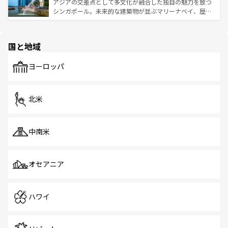
が待っている。親しみやすいタイの人々、仏教を中心とし
ており、効率よく見どころを回れるのも魅力。息をのむよ
アジアの交差点として多文化が融合した独自の魅力を放つ
た文化、そして多様な観光資源が、訪れる旅人を魅了し続
うな絶景から文化的な体験まで、香港を存分に楽しみ尽く
シンガポール。未来的な建築物が並ぶマリーナベイ、歴史
ける。 なお、新着のタイ情報は
コンテンツ一覧
を参照して
そう。 なお、新着の香港情報は
コンテンツ一覧
を参照して
と伝統を感じられるエスニックタウン、多数の緑豊かな公
ほしい。
ほしい。
園や自然保護区など、自然が調和した近代的な景観と文化
の多様性あふれるカラフルな町は、どこを歩いても新しい
国と地域
発見がある。さらに、治安のよさや充実した公共交通機関
も、旅行者にとっては魅力的なポイント。グルメも豊富
で、ホーカーズは地元の風情を楽しめる外せないスポット
ヨーロッパ
だ。訪れる人を飽きさせないシンガポールで、多様な魅力
を体感しよう。 なお、新着のシンガポール情報は
コンテン
ツ一覧
を参照してほしい。
北米
中南米
オセアニア
ハワイ