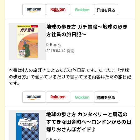
詳細を見る
地球の歩き方 ガチ冒険～地球の歩き
方社員の旅日記～
D-Books
2018.04.12 発売
本書は4人の旅好きによるただの旅日記です。たまたま『地球
の歩き方』で働いているだけで書いてある内容はただの旅日記
です。
詳細を見る
地球の歩き方 カンタベリーと周辺の
すてきな田舎町へ～ロンドンからの日
帰りおさんぽガイド♪
D-Books