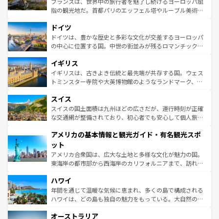
フランスは、世界中の旅行者を魅了し続けるヨーロッパ屈
アートに溢れた街角から、地方では古代ローマ遺跡や中世
指の観光地だ。首都パリのエッフェル塔やルーブル美術館
の城塞都市、穏やかなビーチリゾートまで多彩な表情を見
といった象徴的なスポットから、田舎町の古風な美しさま
せる。地方によって風土や気候が異なるスペインはその個
ドイツ
で、幅広い魅力が詰まっている。華麗な宮殿、歴史的な大
性で訪れる人を魅了する。 なお、新着のスペイン情報は
コ
聖堂、美しいビーチ、そして豊かな自然が、訪れる者を心
ドイツは、豊かな歴史と多彩な文化が交差するヨーロッパ
ンテンツ一覧
を参照してほしい。
から魅了する。また、フランスは美食の国としても知ら
の中心に位置する国。中世の街並みが残るロマンチック街
れ、フランス料理はユネスコ無形文化遺産にも登録されて
道から、未来を先取りするようなモダンな都市まで多様な
イギリス
いる。シャンパンの発祥地であるランス、プロヴァンスの
顔を持つこの国は、どこを歩いても飽きることがない。ベ
香り高いラベンダー畑など、多彩な楽しみ方が可能だ。さ
ルリンの文化的活気、バイエルン州のアルプスの絶景、そ
イギリスは、古きよき伝統と最先端が共存する国。ウェス
らに、パリ以外の地域にも魅力が溢れており、どの街角に
してライン川沿いのワイン畑といった風景は必見。ビール
トミンスター寺院や大英博物館のようなランドマーク、歴
も豊かな歴史と文化が息づいている。パリ以外の個性あふ
とソーセージを味わいながら地元の人と過ごす楽しい時間
史ある大学都市、美しい丘陵地帯や牧歌的な風景など、エ
れる地方に足を運ぶとそれぞれで全く異なる文化を体験で
スイス
は、お酒好きな人にはぜひ体験してほしい。 なお、新着の
リアごとに異なる魅力がある。また、優雅なアフタヌーン
きるだろう。 なお、新着のフランス情報は
コンテンツ一覧
ドイツ情報は
コンテンツ一覧
を参照してほしい。
ティー、ビール好きにはたまらない英国パブ、サッカー観
スイスの国土面積は九州ほどの広さだが、運行時刻が正確
を参照してほしい。
戦など、本場だからこそできる体験も豊富。イギリスを旅
な交通網が整備されており、初心者でも安心して個人旅行
して楽しみつくそう。 なお、新着のイギリス情報は
コンテ
を楽しめる。日本同様に時刻表どおりの旅が可能だ。中世
アメリカの基本情報と観光ガイド・有名観光スポ
ンツ一覧
を参照してほしい。
の建物がそのまま残る町や、スイスならではのユニークな
博物館もあり、アルプス観光だけでなく町歩きも満喫する
ット
ことができる。国民の所得が高いため物価も高いが、旅行
アメリカ合衆国は、広大な土地と多様な文化が魅力の国。
者向けの交通パス提供のサービスもあり、うまく活用すれ
東海岸の都市部から西海岸のカリフォルニアまで、訪れる
ば市内交通費無料で観光を楽しむこともできる。 なお、新
場所ごとに異なる風景と体験が待っている。ニューヨーク
着のスイス情報は
コンテンツ一覧
を参照してほしい。
ハワイ
のような巨大都市は、観光、ショッピング、エンターテイ
ンメントが詰まった刺激的なスポットだ。一方、アメリカ
年間を通じて温暖な気候に恵まれ、多くの島で構成される
西部には大自然が広がり、グランドキャニオンやイエロー
ハワイは、どの島も独自の魅力をもっている。大自然の神
ストーン国立公園といった絶景が堪能できる。さらに、南
秘を感じたいなら、火山が生み出した壮大な景観を誇るハ
オーストラリア
部のニューオーリンズでは、音楽と美食が融合した独特の
ワイ島は見逃せない。また、定番の観光地といえばオアフ