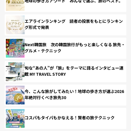
地球の歩き方アワード みんなで選ぶ、旅のベスト。
エアラインランキング 読者の投票をもとにランキン
グ形式で発表
Next韓国旅 次の韓国旅行がもっと楽しくなる 旅先・
グルメ・テクニック
旬な“あの人”が「旅」をテーマに語るインタビュー連
載 MY TRAVEL STORY
今、こんな旅がしてみたい！地球の歩き方が選ぶ2026
年絶対行くべき旅先30
コスパもタイパもかなえる！賢者の旅テクニック