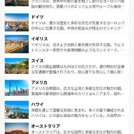
フランスは、世界中の旅行者を魅了し続けるヨーロッパ屈
アートに溢れた街角から、地方では古代ローマ遺跡や中世
指の観光地だ。首都パリのエッフェル塔やルーブル美術館
の城塞都市、穏やかなビーチリゾートまで多彩な表情を見
といった象徴的なスポットから、田舎町の古風な美しさま
せる。地方によって風土や気候が異なるスペインはその個
ドイツ
で、幅広い魅力が詰まっている。華麗な宮殿、歴史的な大
性で訪れる人を魅了する。 なお、新着のスペイン情報は
コ
聖堂、美しいビーチ、そして豊かな自然が、訪れる者を心
ドイツは、豊かな歴史と多彩な文化が交差するヨーロッパ
ンテンツ一覧
を参照してほしい。
から魅了する。また、フランスは美食の国としても知ら
の中心に位置する国。中世の街並みが残るロマンチック街
れ、フランス料理はユネスコ無形文化遺産にも登録されて
道から、未来を先取りするようなモダンな都市まで多様な
イギリス
いる。シャンパンの発祥地であるランス、プロヴァンスの
顔を持つこの国は、どこを歩いても飽きることがない。ベ
香り高いラベンダー畑など、多彩な楽しみ方が可能だ。さ
ルリンの文化的活気、バイエルン州のアルプスの絶景、そ
イギリスは、古きよき伝統と最先端が共存する国。ウェス
らに、パリ以外の地域にも魅力が溢れており、どの街角に
してライン川沿いのワイン畑といった風景は必見。ビール
トミンスター寺院や大英博物館のようなランドマーク、歴
も豊かな歴史と文化が息づいている。パリ以外の個性あふ
とソーセージを味わいながら地元の人と過ごす楽しい時間
史ある大学都市、美しい丘陵地帯や牧歌的な風景など、エ
れる地方に足を運ぶとそれぞれで全く異なる文化を体験で
スイス
は、お酒好きな人にはぜひ体験してほしい。 なお、新着の
リアごとに異なる魅力がある。また、優雅なアフタヌーン
きるだろう。 なお、新着のフランス情報は
コンテンツ一覧
ドイツ情報は
コンテンツ一覧
を参照してほしい。
ティー、ビール好きにはたまらない英国パブ、サッカー観
スイスの国土面積は九州ほどの広さだが、運行時刻が正確
を参照してほしい。
戦など、本場だからこそできる体験も豊富。イギリスを旅
な交通網が整備されており、初心者でも安心して個人旅行
して楽しみつくそう。 なお、新着のイギリス情報は
コンテ
を楽しめる。日本同様に時刻表どおりの旅が可能だ。中世
アメリカ
ンツ一覧
を参照してほしい。
の建物がそのまま残る町や、スイスならではのユニークな
博物館もあり、アルプス観光だけでなく町歩きも満喫する
アメリカ合衆国は、広大な土地と多様な文化が魅力の国。
ことができる。国民の所得が高いため物価も高いが、旅行
東海岸の都市部から西海岸のカリフォルニアまで、訪れる
者向けの交通パス提供のサービスもあり、うまく活用すれ
場所ごとに異なる風景と体験が待っている。ニューヨーク
ハワイ
ば市内交通費無料で観光を楽しむこともできる。 なお、新
のような巨大都市は、観光、ショッピング、エンターテイ
着のスイス情報は
コンテンツ一覧
を参照してほしい。
ンメントが詰まった刺激的なスポットだ。一方、アメリカ
年間を通じて温暖な気候に恵まれ、多くの島で構成される
西部には大自然が広がり、グランドキャニオンやイエロー
ハワイは、どの島も独自の魅力をもっている。大自然の神
ストーン国立公園といった絶景が堪能できる。さらに、南
秘を感じたいなら、火山が生み出した壮大な景観を誇るハ
オーストラリア
部のニューオーリンズでは、音楽と美食が融合した独特の
ワイ島は見逃せない。また、定番の観光地といえばオアフ
文化が魅力。旅行者はアメリカの各地域で異なる魅力を楽
島だが、静かな自然を求めるならマウイ島やカウアイ島が
オーストラリアは、壮大な自然と多様な文化が魅力の国。