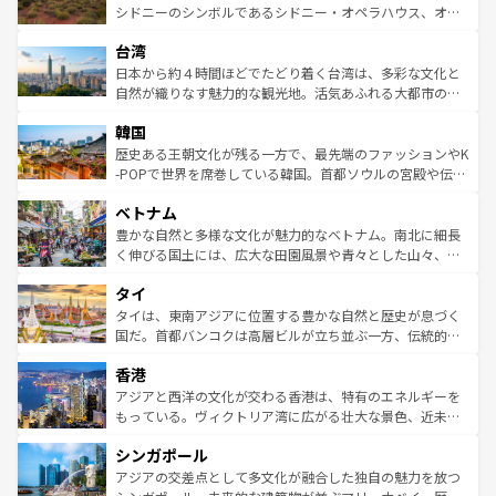
しみながら、その多様性と豊かな歴史を感じることができ
おすすめ。エメラルドグリーンに輝く海をはじめ、豊かな
シドニーのシンボルであるシドニー・オペラハウス、オー
るだろう。車でのロードトリップや列車の旅も、アメリカ
文化や歴史が息づいている。「アロハスピリット」と呼ば
ストラリア東海岸北部に広がる大サンゴ礁地帯グレートバ
ならではの贅沢な旅のスタイルだ。 なお、新着のアメリカ
台湾
れるおもてなしの心で訪れる人々を迎えてくれるハワイの
リアリーフや大陸中央部にそびえるウルル（エアーズロッ
情報は
コンテンツ一覧
を参照してほしい。
人々、おいしいローカルフードやハワイアンミュージッ
ク）、タスマニアの美しい原生林やケアンズの熱帯雨林な
日本から約４時間ほどでたどり着く台湾は、多彩な文化と
ク、伝統的なフラダンスなど、すべてがハワイの魅力を彩
ど、見どころがたくさん。また、カフェやワイン、オージ
自然が織りなす魅力的な観光地。活気あふれる大都市の台
っている。訪れるたびに新しい発見と感動が待っているハ
ービーフなどの食文化も豊かで、美味しいものであふれて
北やノスタルジックな町並みが人気な九份（ジォウフェ
ワイを、存分に味わってほしい。 なお、新着のハワイ情報
韓国
いる。アクティビティも充実しており、サーフィンやダイ
ン）、静ひつな山岳地帯である台湾東部など、都市の喧騒
は
コンテンツ一覧
を参照してほしい。
ビング、ハイキングなど、アウトドア好きにはたまらな
と山間の静けさが共存しており、訪れる人に新しい発見と
歴史ある王朝文化が残る一方で、最先端のファッションやK
い。オーストラリアの多彩な魅力を存分に味わいつくそ
驚きをもたらしてくれる。また、奥深い台湾の食文化も魅
-POPで世界を席巻している韓国。首都ソウルの宮殿や伝統
う。 なお、新着のオーストラリア情報は
コンテンツ一覧
を
力で、夜市などの屋台グルメから高級料理、ヘルシーで美
家屋が並ぶエリアでは韓国の歴史と文化に浸ることがで
参照してほしい。
ベトナム
容にもいいと評判のスイーツなど、バラエティ豊かな料理
き、地方に足を延ばせば四季折々の自然美を楽しむことが
が味わえる。 なお、新着の台湾情報は
コンテンツ一覧
を参
できる。そして、キムチや焼肉、絶品のストリートフード
豊かな自然と多様な文化が魅力的なベトナム。南北に細長
照してほしい。
まで、さまざまな韓国料理が待っている。夜には、韓国な
く伸びる国土には、広大な田園風景や青々とした山々、世
らではのナイトライフも堪能できる。あたたかいホスピタ
界遺産に登録された壮大な自然景観が点在し、都市部では
タイ
リティに包まれながら、韓国の多彩な魅力を心ゆくまで味
急速な発展と共に伝統が息づく。ハノイの古い町並みやホ
わってみてほしい。 なお、新着の韓国情報は
コンテンツ一
ーチミン市のフランス統治時代の建物も、独特の雰囲気を
タイは、東南アジアに位置する豊かな自然と歴史が息づく
覧
を参照してほしい。
醸し出している。また、バラエティの豊かさとおいしさで
国だ。首都バンコクは高層ビルが立ち並ぶ一方、伝統的な
世界中の食通を魅了してやまないベトナム料理も魅力のひ
寺院や市場がいたるところに点在し、古きよき文化と現代
香港
とつ。フォーやバインミー、ベトナムコーヒーなどは、ぜ
の活気が交差している。北部ではチェンマイなどの山岳地
ひ現地で味わいたい。どの地域を訪れてもあたたかい人々
帯で自然と触れ合い、南部ではプーケットやクラビの美し
アジアと西洋の文化が交わる香港は、特有のエネルギーを
が旅行者を迎えてくれるので、きっと忘れられない旅にな
いビーチでリゾート気分を楽しむことができる。タイ料理
もっている。ヴィクトリア湾に広がる壮大な景色、近未来
るはずだ。 なお、新着のベトナム情報は
コンテンツ一覧
を
は世界的に有名で、屋台から高級レストランまで味覚を刺
的なアートスポット、そして歴史と現代が融合した町並
参照してほしい。
シンガポール
激する。気候は一年中温暖で、どの季節にも異なる楽しみ
み、どこを訪れても感動するはず。観光スポットが密集し
が待っている。親しみやすいタイの人々、仏教を中心とし
ており、効率よく見どころを回れるのも魅力。息をのむよ
アジアの交差点として多文化が融合した独自の魅力を放つ
た文化、そして多様な観光資源が、訪れる旅人を魅了し続
うな絶景から文化的な体験まで、香港を存分に楽しみ尽く