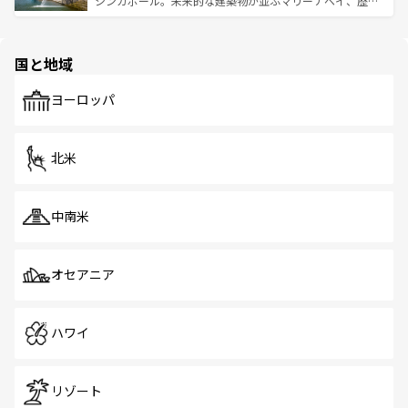
シンガポール。未来的な建築物が並ぶマリーナベイ、歴史
ける。 なお、新着のタイ情報は
コンテンツ一覧
を参照して
そう。 なお、新着の香港情報は
コンテンツ一覧
を参照して
と伝統を感じられるエスニックタウン、多数の緑豊かな公
ほしい。
ほしい。
園や自然保護区など、自然が調和した近代的な景観と文化
の多様性あふれるカラフルな町は、どこを歩いても新しい
国と地域
発見がある。さらに、治安のよさや充実した公共交通機関
も、旅行者にとっては魅力的なポイント。グルメも豊富
で、ホーカーズは地元の風情を楽しめる外せないスポット
ヨーロッパ
だ。訪れる人を飽きさせないシンガポールで、多様な魅力
を体感しよう。 なお、新着のシンガポール情報は
コンテン
ツ一覧
を参照してほしい。
北米
中南米
オセアニア
ハワイ
リゾート