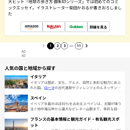
大ヒット「地球の歩き方 御朱印シリーズ」では初めてのコミ
ックエッセイ。イラストレーター柴田かおるが書きおろしまし
た
詳細を見る
…
1
2
3
11
AD
AD
人気の国と地域から探す
イタリア
イタリアは歴史、文化、グルメ、自然と多彩な魅力にあふ
れた国。
ローマ
の古代遺跡やフィレンツェのルネッサンス
美術、ヴェネツィアの運河など、歴史あるスポットはもち
スペイン
ろん、トスカーナの美しい田園風景やアマルフィ海岸の絶
景など、自然景観も見逃せない。観光の合間には、本場の
イベリア半島のほぼ80％を占めるスペインは、太陽が降り
ピザやパスタなど、絶品のイタリア料理を堪能することも
注ぐ地中海沿岸から雄大なピレネー山脈まで、多彩な自然
できる。朝目覚めてから夜眠るまで、すべての瞬間を楽し
と文化が詰まったヨーロッパ屈指の旅行先だ。多様な地域
フランスの基本情報と観光ガイド・有名観光スポ
ませてくれるイタリアで、忘れられない旅をしてみよう！
文化が根付くこの国では、情熱的なフラメンコ、熱気あふ
なお、新着のイタリア情報は
コンテンツ一覧
を参照してほ
れる闘牛、そして美味しいタパスが生活の一部となってい
ット
しい。
る。首都マドリードの洗練された雰囲気や、バルセロナの