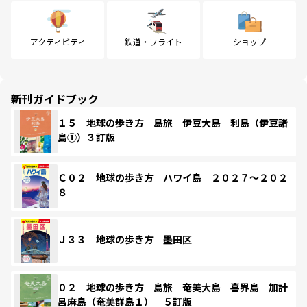
アクティビティ
鉄道・フライト
ショップ
新刊ガイドブック
１５ 地球の歩き方 島旅 伊豆大島 利島（伊豆諸
島①）３訂版
Ｃ０２ 地球の歩き方 ハワイ島 ２０２７～２０２
８
Ｊ３３ 地球の歩き方 墨田区
０２ 地球の歩き方 島旅 奄美大島 喜界島 加計
呂麻島（奄美群島１） ５訂版