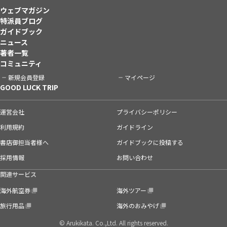
ウェブマガジン
特派員ブログ
ガイドブック
ニュース
著者一覧
コミュニティ
新規会員登録
マイページ
GOOD LUCK TRIP
運営会社
プライバシーポリシー
利用規約
ガイドライン
書店御担当者様へ
ガイドブックに投稿する
採用情報
お問い合わせ
関連サービス
海外航空券
海外ツアー
旅行用品
海外のおみやげ
© Arukikata. Co.,Ltd. All rights reserved.