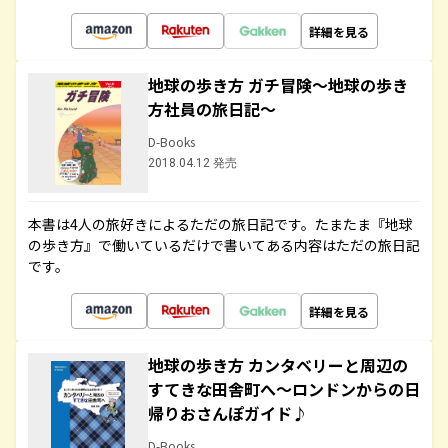
詳細を見る
地球の歩き方 ガチ冒険～地球の歩き
方社員の旅日記～
D-Books
2018.04.12 発売
本書は4人の旅好きによるただの旅日記です。たまたま『地球
の歩き方』で働いているだけで書いてある内容はただの旅日記
です。
詳細を見る
地球の歩き方 カンタベリーと周辺の
すてきな田舎町へ～ロンドンからの日
帰りおさんぽガイド♪
D-Books