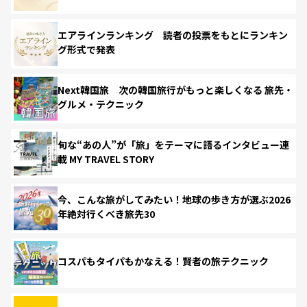
エアラインランキング 読者の投票をもとにランキン
グ形式で発表
Next韓国旅 次の韓国旅行がもっと楽しくなる 旅先・
グルメ・テクニック
旬な“あの人”が「旅」をテーマに語るインタビュー連
載 MY TRAVEL STORY
今、こんな旅がしてみたい！地球の歩き方が選ぶ2026
年絶対行くべき旅先30
コスパもタイパもかなえる！賢者の旅テクニック