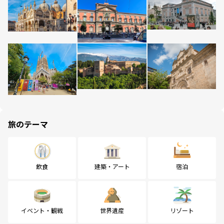
旅のテーマ
飲食
建築・アート
宿泊
イベント・観戦
世界遺産
リゾート