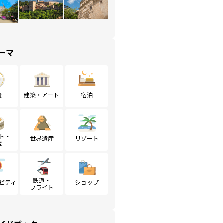
ーマ
食
建築・アート
宿泊
ト・
世界遺産
リゾート
戦
鉄道・
ビティ
ショップ
フライト