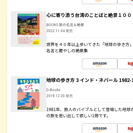
心に寄り添う台湾のことばと絶景１００
BOOKS 旅の名言＆絶景
2022.11.04 発売
世界を４０年以上歩いてきた「地球の歩き方
名言と癒やしの絶景集
地球の歩き方 3 インド・ネパール 1982
D-Books
2018.12.20 発売
1981年、旅人のバイブルとして登場した地
の旅を思い出して欲しい1冊です。