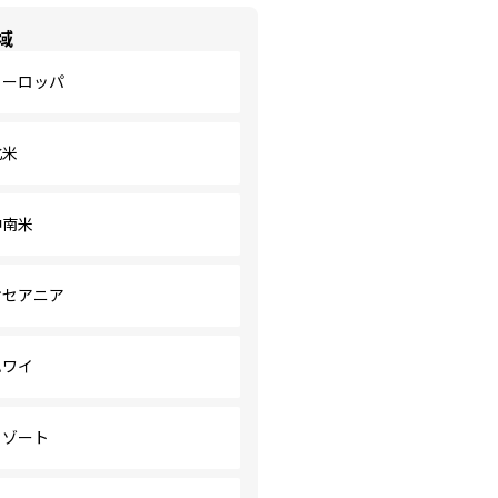
域
ヨーロッパ
北米
中南米
オセアニア
ハワイ
リゾート