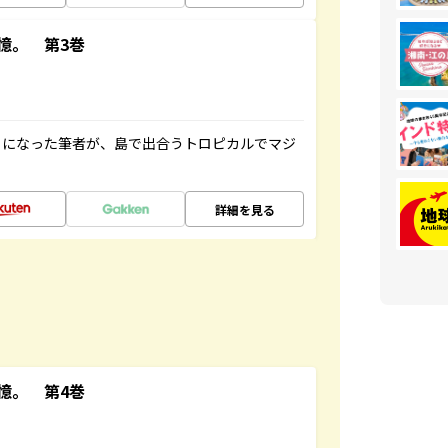
憶。 第3巻
とになった筆者が、島で出合うトロピカルでマジ
詳細を見る
憶。 第4巻