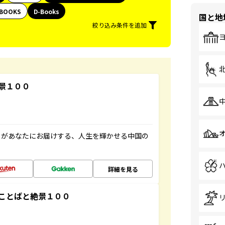
BOOKS
D-Books
国と地
絞り込み条件を追加
景１００
」があなたにお届けする、人生を輝かせる中国の
詳細を見る
ことばと絶景１００