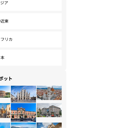
アジア
中近東
アフリカ
日本
ポット