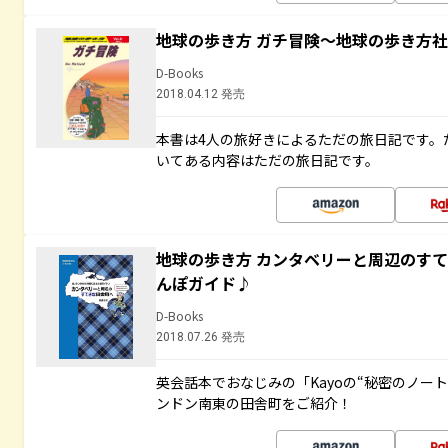
地球の歩き方 ガチ冒険～地球の歩き方
D-Books
2018.04.12 発売
本書は4人の旅好きによるただの旅日記です。
いてある内容はただの旅日記です。
地球の歩き方 カンタベリーと周辺のす
んぽガイド♪
D-Books
2018.07.26 発売
英会話本でおなじみの「Kayoの“秘密のノー
ンドン南東の田舎町をご紹介！