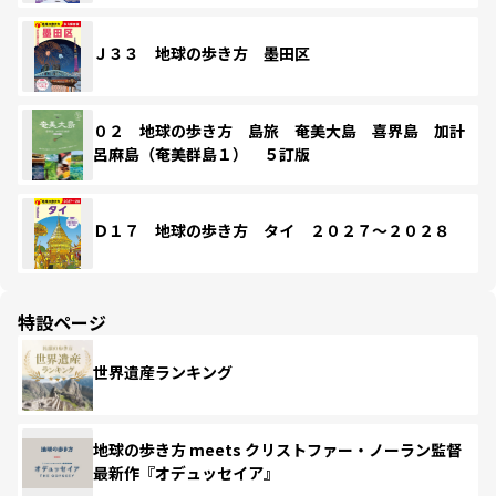
Ｊ３３ 地球の歩き方 墨田区
０２ 地球の歩き方 島旅 奄美大島 喜界島 加計
呂麻島（奄美群島１） ５訂版
Ｄ１７ 地球の歩き方 タイ ２０２７～２０２８
特設ページ
世界遺産ランキング
地球の歩き方 meets クリストファー・ノーラン監督
最新作『オデュッセイア』