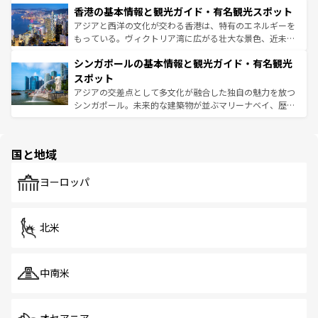
香港の基本情報と観光ガイド・有名観光スポット
とつ。フォーやバインミー、ベトナムコーヒーなどは、ぜ
の活気が交差している。北部ではチェンマイなどの山岳地
ひ現地で味わいたい。どの地域を訪れてもあたたかい人々
帯で自然と触れ合い、南部ではプーケットやクラビの美し
アジアと西洋の文化が交わる香港は、特有のエネルギーを
が旅行者を迎えてくれるので、きっと忘れられない旅にな
いビーチでリゾート気分を楽しむことができる。タイ料理
もっている。ヴィクトリア湾に広がる壮大な景色、近未来
るはずだ。 なお、新着のベトナム情報は
コンテンツ一覧
を
は世界的に有名で、屋台から高級レストランまで味覚を刺
的なアートスポット、そして歴史と現代が融合した町並
参照してほしい。
シンガポールの基本情報と観光ガイド・有名観光
激する。気候は一年中温暖で、どの季節にも異なる楽しみ
み、どこを訪れても感動するはず。観光スポットが密集し
が待っている。親しみやすいタイの人々、仏教を中心とし
ており、効率よく見どころを回れるのも魅力。息をのむよ
スポット
た文化、そして多様な観光資源が、訪れる旅人を魅了し続
うな絶景から文化的な体験まで、香港を存分に楽しみ尽く
アジアの交差点として多文化が融合した独自の魅力を放つ
ける。 なお、新着のタイ情報は
コンテンツ一覧
を参照して
そう。 なお、新着の香港情報は
コンテンツ一覧
を参照して
シンガポール。未来的な建築物が並ぶマリーナベイ、歴史
ほしい。
ほしい。
と伝統を感じられるエスニックタウン、多数の緑豊かな公
園や自然保護区など、自然が調和した近代的な景観と文化
の多様性あふれるカラフルな町は、どこを歩いても新しい
国と地域
発見がある。さらに、治安のよさや充実した公共交通機関
も、旅行者にとっては魅力的なポイント。グルメも豊富
で、ホーカーズは地元の風情を楽しめる外せないスポット
ヨーロッパ
だ。訪れる人を飽きさせないシンガポールで、多様な魅力
を体感しよう。 なお、新着のシンガポール情報は
コンテン
ツ一覧
を参照してほしい。
北米
中南米