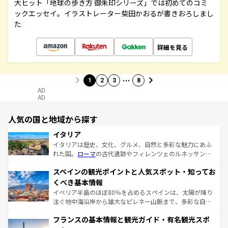
大ヒット「地球の歩き方 御朱印シリーズ」では初めてのコミ
ックエッセイ。イラストレーター柴田かおるが書きおろしまし
た
詳細を見る
…
1
2
3
8
AD
AD
人気の国と地域から探す
イタリア
イタリアは歴史、文化、グルメ、自然と多彩な魅力にあふ
れた国。
ローマ
の古代遺跡やフィレンツェのルネッサンス
美術、ヴェネツィアの運河など、歴史あるスポットはもち
スペインの観光ポイントと人気スポット・知ってお
ろん、トスカーナの美しい田園風景やアマルフィ海岸の絶
景など、自然景観も見逃せない。観光の合間には、本場の
くべき基本情報
ピザやパスタなど、絶品のイタリア料理を堪能することも
イベリア半島のほぼ80％を占めるスペインは、太陽が降り
できる。朝目覚めてから夜眠るまで、すべての瞬間を楽し
注ぐ地中海沿岸から雄大なピレネー山脈まで、多彩な自然
ませてくれるイタリアで、忘れられない旅をしてみよう！
と文化が詰まったヨーロッパ屈指の旅行先だ。多様な地域
なお、新着のイタリア情報は
コンテンツ一覧
を参照してほ
フランスの基本情報と観光ガイド・有名観光スポ
文化が根付くこの国では、情熱的なフラメンコ、熱気あふ
しい。