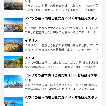
れる闘牛、そして美味しいタパスが生活の一部となってい
ット
る。首都マドリードの洗練された雰囲気や、バルセロナの
フランスは、世界中の旅行者を魅了し続けるヨーロッパ屈
アートに溢れた街角から、地方では古代ローマ遺跡や中世
指の観光地だ。首都パリのエッフェル塔やルーブル美術館
の城塞都市、穏やかなビーチリゾートまで多彩な表情を見
といった象徴的なスポットから、田舎町の古風な美しさま
せる。地方によって風土や気候が異なるスペインはその個
ドイツの基本情報と観光ガイド・有名観光スポッ
で、幅広い魅力が詰まっている。華麗な宮殿、歴史的な大
性で訪れる人を魅了する。 なお、新着のスペイン情報は
コ
聖堂、美しいビーチ、そして豊かな自然が、訪れる者を心
ト
ンテンツ一覧
を参照してほしい。
から魅了する。また、フランスは美食の国としても知ら
ドイツは、豊かな歴史と多彩な文化が交差するヨーロッパ
れ、フランス料理はユネスコ無形文化遺産にも登録されて
の中心に位置する国。中世の街並みが残るロマンチック街
いる。シャンパンの発祥地であるランス、プロヴァンスの
道から、未来を先取りするようなモダンな都市まで多様な
香り高いラベンダー畑など、多彩な楽しみ方が可能だ。さ
イギリス
顔を持つこの国は、どこを歩いても飽きることがない。ベ
らに、パリ以外の地域にも魅力が溢れており、どの街角に
ルリンの文化的活気、バイエルン州のアルプスの絶景、そ
イギリスは、古きよき伝統と最先端が共存する国。ウェス
も豊かな歴史と文化が息づいている。パリ以外の個性あふ
してライン川沿いのワイン畑といった風景は必見。ビール
トミンスター寺院や大英博物館のようなランドマーク、歴
れる地方に足を運ぶとそれぞれで全く異なる文化を体験で
とソーセージを味わいながら地元の人と過ごす楽しい時間
史ある大学都市、美しい丘陵地帯や牧歌的な風景など、エ
きるだろう。 なお、新着のフランス情報は
コンテンツ一覧
スイス
は、お酒好きな人にはぜひ体験してほしい。 なお、新着の
リアごとに異なる魅力がある。また、優雅なアフタヌーン
を参照してほしい。
ドイツ情報は
コンテンツ一覧
を参照してほしい。
ティー、ビール好きにはたまらない英国パブ、サッカー観
スイスの国土面積は九州ほどの広さだが、運行時刻が正確
戦など、本場だからこそできる体験も豊富。イギリスを旅
な交通網が整備されており、初心者でも安心して個人旅行
して楽しみつくそう。 なお、新着のイギリス情報は
コンテ
を楽しめる。日本同様に時刻表どおりの旅が可能だ。中世
アメリカの基本情報と観光ガイド・有名観光スポ
ンツ一覧
を参照してほしい。
の建物がそのまま残る町や、スイスならではのユニークな
博物館もあり、アルプス観光だけでなく町歩きも満喫する
ット
ことができる。国民の所得が高いため物価も高いが、旅行
アメリカ合衆国は、広大な土地と多様な文化が魅力の国。
者向けの交通パス提供のサービスもあり、うまく活用すれ
東海岸の都市部から西海岸のカリフォルニアまで、訪れる
ば市内交通費無料で観光を楽しむこともできる。 なお、新
場所ごとに異なる風景と体験が待っている。ニューヨーク
着のスイス情報は
コンテンツ一覧
を参照してほしい。
ハワイの基本情報と観光ガイド・有名観光スポッ
のような巨大都市は、観光、ショッピング、エンターテイ
ンメントが詰まった刺激的なスポットだ。一方、アメリカ
ト
西部には大自然が広がり、グランドキャニオンやイエロー