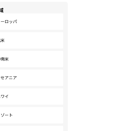
域
ヨーロッパ
北米
中南米
オセアニア
ハワイ
リゾート