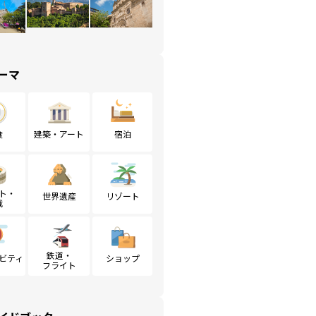
ーマ
食
建築・アート
宿泊
ト・
世界遺産
リゾート
戦
鉄道・
ビティ
ショップ
フライト