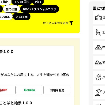
co 海外
aruco 国内
Plat
国と地
旅の図鑑
BOOKS スペシャルコラボ
BOOKS
D-Books
絞り込み条件を追加
景１００
」があなたにお届けする、人生を輝かせる中国の
詳細を見る
ことばと絶景１００