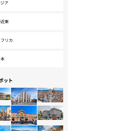
アジア
中近東
アフリカ
日本
ポット