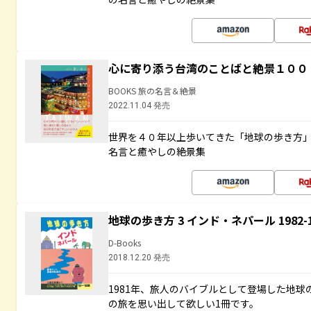
心に寄り添う台湾のことばと絶景１００
BOOKS 旅の名言＆絶景
2022.11.04 発売
世界を４０年以上歩いてきた「地球の歩き方
名言と癒やしの絶景集
地球の歩き方 3 インド・ネパール 1982
D-Books
2018.12.20 発売
1981年、旅人のバイブルとして登場した地
の旅を思い出して欲しい1冊です。