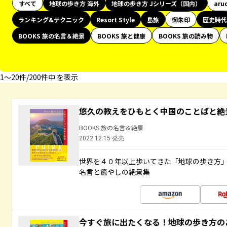
すべて
地球の歩き方 海外
地球の歩き方 Jシリーズ（国内）
aru
ランキング&テクニック
Resort Style
島旅
御朱印
歴史時代
BOOKS 旅の名言＆絶景
BOOKS 旅と健康
BOOKS 旅の読み物
1〜20件/200件中 を表示
悠久の教えをひもとく中国のことばと絶
BOOKS 旅の名言＆絶景
2022.12.15 発売
世界を４０年以上歩いてきた「地球の歩き方
名言と癒やしの絶景集
今すぐ旅に出たくなる！地球の歩き方の