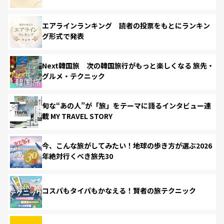
エアラインランキング 読者の投票をもとにランキン
グ形式で発表
Next韓国旅 次の韓国旅行がもっと楽しくなる 旅先・
グルメ・テクニック
旬な“あの人”が「旅」をテーマに語るインタビュー連
載 MY TRAVEL STORY
今、こんな旅がしてみたい！地球の歩き方が選ぶ2026
年絶対行くべき旅先30
コスパもタイパもかなえる！賢者の旅テクニック