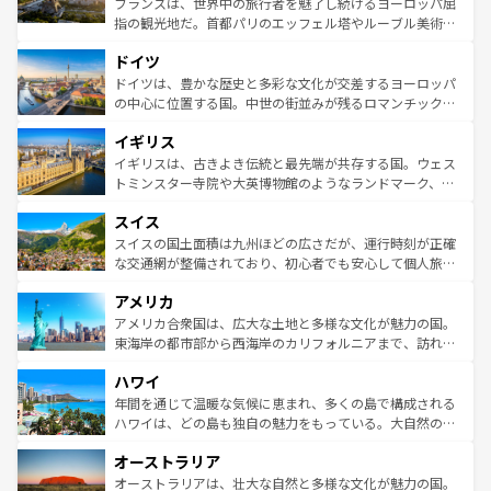
フランスは、世界中の旅行者を魅了し続けるヨーロッパ屈
アートに溢れた街角から、地方では古代ローマ遺跡や中世
指の観光地だ。首都パリのエッフェル塔やルーブル美術館
の城塞都市、穏やかなビーチリゾートまで多彩な表情を見
といった象徴的なスポットから、田舎町の古風な美しさま
せる。地方によって風土や気候が異なるスペインはその個
ドイツ
で、幅広い魅力が詰まっている。華麗な宮殿、歴史的な大
性で訪れる人を魅了する。 なお、新着のスペイン情報は
コ
聖堂、美しいビーチ、そして豊かな自然が、訪れる者を心
ドイツは、豊かな歴史と多彩な文化が交差するヨーロッパ
ンテンツ一覧
を参照してほしい。
から魅了する。また、フランスは美食の国としても知ら
の中心に位置する国。中世の街並みが残るロマンチック街
れ、フランス料理はユネスコ無形文化遺産にも登録されて
道から、未来を先取りするようなモダンな都市まで多様な
イギリス
いる。シャンパンの発祥地であるランス、プロヴァンスの
顔を持つこの国は、どこを歩いても飽きることがない。ベ
香り高いラベンダー畑など、多彩な楽しみ方が可能だ。さ
ルリンの文化的活気、バイエルン州のアルプスの絶景、そ
イギリスは、古きよき伝統と最先端が共存する国。ウェス
らに、パリ以外の地域にも魅力が溢れており、どの街角に
してライン川沿いのワイン畑といった風景は必見。ビール
トミンスター寺院や大英博物館のようなランドマーク、歴
も豊かな歴史と文化が息づいている。パリ以外の個性あふ
とソーセージを味わいながら地元の人と過ごす楽しい時間
史ある大学都市、美しい丘陵地帯や牧歌的な風景など、エ
れる地方に足を運ぶとそれぞれで全く異なる文化を体験で
スイス
は、お酒好きな人にはぜひ体験してほしい。 なお、新着の
リアごとに異なる魅力がある。また、優雅なアフタヌーン
きるだろう。 なお、新着のフランス情報は
コンテンツ一覧
ドイツ情報は
コンテンツ一覧
を参照してほしい。
ティー、ビール好きにはたまらない英国パブ、サッカー観
スイスの国土面積は九州ほどの広さだが、運行時刻が正確
を参照してほしい。
戦など、本場だからこそできる体験も豊富。イギリスを旅
な交通網が整備されており、初心者でも安心して個人旅行
して楽しみつくそう。 なお、新着のイギリス情報は
コンテ
を楽しめる。日本同様に時刻表どおりの旅が可能だ。中世
アメリカ
ンツ一覧
を参照してほしい。
の建物がそのまま残る町や、スイスならではのユニークな
博物館もあり、アルプス観光だけでなく町歩きも満喫する
アメリカ合衆国は、広大な土地と多様な文化が魅力の国。
ことができる。国民の所得が高いため物価も高いが、旅行
東海岸の都市部から西海岸のカリフォルニアまで、訪れる
者向けの交通パス提供のサービスもあり、うまく活用すれ
場所ごとに異なる風景と体験が待っている。ニューヨーク
ハワイ
ば市内交通費無料で観光を楽しむこともできる。 なお、新
のような巨大都市は、観光、ショッピング、エンターテイ
着のスイス情報は
コンテンツ一覧
を参照してほしい。
ンメントが詰まった刺激的なスポットだ。一方、アメリカ
年間を通じて温暖な気候に恵まれ、多くの島で構成される
西部には大自然が広がり、グランドキャニオンやイエロー
ハワイは、どの島も独自の魅力をもっている。大自然の神
ストーン国立公園といった絶景が堪能できる。さらに、南
秘を感じたいなら、火山が生み出した壮大な景観を誇るハ
オーストラリア
部のニューオーリンズでは、音楽と美食が融合した独特の
ワイ島は見逃せない。また、定番の観光地といえばオアフ
文化が魅力。旅行者はアメリカの各地域で異なる魅力を楽
島だが、静かな自然を求めるならマウイ島やカウアイ島が
オーストラリアは、壮大な自然と多様な文化が魅力の国。