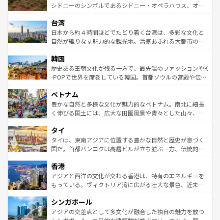
しみながら、その多様性と豊かな歴史を感じることができ
おすすめ。エメラルドグリーンに輝く海をはじめ、豊かな
シドニーのシンボルであるシドニー・オペラハウス、オー
るだろう。車でのロードトリップや列車の旅も、アメリカ
文化や歴史が息づいている。「アロハスピリット」と呼ば
ストラリア東海岸北部に広がる大サンゴ礁地帯グレートバ
ならではの贅沢な旅のスタイルだ。 なお、新着のアメリカ
台湾
れるおもてなしの心で訪れる人々を迎えてくれるハワイの
リアリーフや大陸中央部にそびえるウルル（エアーズロッ
情報は
コンテンツ一覧
を参照してほしい。
人々、おいしいローカルフードやハワイアンミュージッ
ク）、タスマニアの美しい原生林やケアンズの熱帯雨林な
日本から約４時間ほどでたどり着く台湾は、多彩な文化と
ク、伝統的なフラダンスなど、すべてがハワイの魅力を彩
ど、見どころがたくさん。また、カフェやワイン、オージ
自然が織りなす魅力的な観光地。活気あふれる大都市の台
っている。訪れるたびに新しい発見と感動が待っているハ
ービーフなどの食文化も豊かで、美味しいものであふれて
北やノスタルジックな町並みが人気な九份（ジォウフェ
ワイを、存分に味わってほしい。 なお、新着のハワイ情報
韓国
いる。アクティビティも充実しており、サーフィンやダイ
ン）、静ひつな山岳地帯である台湾東部など、都市の喧騒
は
コンテンツ一覧
を参照してほしい。
ビング、ハイキングなど、アウトドア好きにはたまらな
と山間の静けさが共存しており、訪れる人に新しい発見と
歴史ある王朝文化が残る一方で、最先端のファッションやK
い。オーストラリアの多彩な魅力を存分に味わいつくそ
驚きをもたらしてくれる。また、奥深い台湾の食文化も魅
-POPで世界を席巻している韓国。首都ソウルの宮殿や伝統
う。 なお、新着のオーストラリア情報は
コンテンツ一覧
を
力で、夜市などの屋台グルメから高級料理、ヘルシーで美
家屋が並ぶエリアでは韓国の歴史と文化に浸ることがで
参照してほしい。
ベトナム
容にもいいと評判のスイーツなど、バラエティ豊かな料理
き、地方に足を延ばせば四季折々の自然美を楽しむことが
が味わえる。 なお、新着の台湾情報は
コンテンツ一覧
を参
できる。そして、キムチや焼肉、絶品のストリートフード
豊かな自然と多様な文化が魅力的なベトナム。南北に細長
照してほしい。
まで、さまざまな韓国料理が待っている。夜には、韓国な
く伸びる国土には、広大な田園風景や青々とした山々、世
らではのナイトライフも堪能できる。あたたかいホスピタ
界遺産に登録された壮大な自然景観が点在し、都市部では
タイ
リティに包まれながら、韓国の多彩な魅力を心ゆくまで味
急速な発展と共に伝統が息づく。ハノイの古い町並みやホ
わってみてほしい。 なお、新着の韓国情報は
コンテンツ一
ーチミン市のフランス統治時代の建物も、独特の雰囲気を
タイは、東南アジアに位置する豊かな自然と歴史が息づく
覧
を参照してほしい。
醸し出している。また、バラエティの豊かさとおいしさで
国だ。首都バンコクは高層ビルが立ち並ぶ一方、伝統的な
世界中の食通を魅了してやまないベトナム料理も魅力のひ
寺院や市場がいたるところに点在し、古きよき文化と現代
香港
とつ。フォーやバインミー、ベトナムコーヒーなどは、ぜ
の活気が交差している。北部ではチェンマイなどの山岳地
ひ現地で味わいたい。どの地域を訪れてもあたたかい人々
帯で自然と触れ合い、南部ではプーケットやクラビの美し
アジアと西洋の文化が交わる香港は、特有のエネルギーを
が旅行者を迎えてくれるので、きっと忘れられない旅にな
いビーチでリゾート気分を楽しむことができる。タイ料理
もっている。ヴィクトリア湾に広がる壮大な景色、近未来
るはずだ。 なお、新着のベトナム情報は
コンテンツ一覧
を
は世界的に有名で、屋台から高級レストランまで味覚を刺
的なアートスポット、そして歴史と現代が融合した町並
参照してほしい。
シンガポール
激する。気候は一年中温暖で、どの季節にも異なる楽しみ
み、どこを訪れても感動するはず。観光スポットが密集し
が待っている。親しみやすいタイの人々、仏教を中心とし
ており、効率よく見どころを回れるのも魅力。息をのむよ
アジアの交差点として多文化が融合した独自の魅力を放つ
た文化、そして多様な観光資源が、訪れる旅人を魅了し続
うな絶景から文化的な体験まで、香港を存分に楽しみ尽く