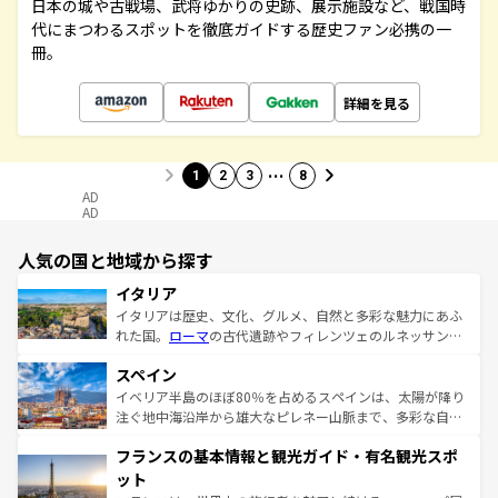
日本の城や古戦場、武将ゆかりの史跡、展示施設など、戦国時
代にまつわるスポットを徹底ガイドする歴史ファン必携の一
冊。
詳細を見る
…
1
2
3
8
AD
AD
人気の国と地域から探す
イタリア
イタリアは歴史、文化、グルメ、自然と多彩な魅力にあふ
れた国。
ローマ
の古代遺跡やフィレンツェのルネッサンス
美術、ヴェネツィアの運河など、歴史あるスポットはもち
スペイン
ろん、トスカーナの美しい田園風景やアマルフィ海岸の絶
景など、自然景観も見逃せない。観光の合間には、本場の
イベリア半島のほぼ80％を占めるスペインは、太陽が降り
ピザやパスタなど、絶品のイタリア料理を堪能することも
注ぐ地中海沿岸から雄大なピレネー山脈まで、多彩な自然
できる。朝目覚めてから夜眠るまで、すべての瞬間を楽し
と文化が詰まったヨーロッパ屈指の旅行先だ。多様な地域
フランスの基本情報と観光ガイド・有名観光スポ
ませてくれるイタリアで、忘れられない旅をしてみよう！
文化が根付くこの国では、情熱的なフラメンコ、熱気あふ
なお、新着のイタリア情報は
コンテンツ一覧
を参照してほ
れる闘牛、そして美味しいタパスが生活の一部となってい
ット
しい。
る。首都マドリードの洗練された雰囲気や、バルセロナの