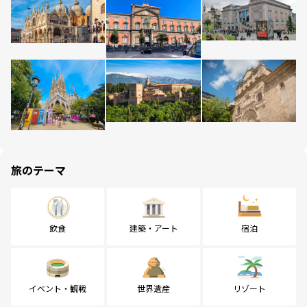
旅のテーマ
飲食
建築・アート
宿泊
イベント・観戦
世界遺産
リゾート