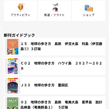
アクティビティ
鉄道・フライト
ショップ
新刊ガイドブック
１５ 地球の歩き方 島旅 伊豆大島 利島（伊豆諸
島①）３訂版
Ｃ０２ 地球の歩き方 ハワイ島 ２０２７～２０２
８
Ｊ３３ 地球の歩き方 墨田区
０２ 地球の歩き方 島旅 奄美大島 喜界島 加計
呂麻島（奄美群島１） ５訂版