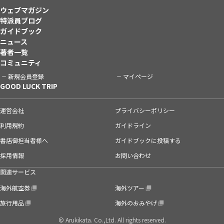
ウェブマガジン
特派員ブログ
ガイドブック
ニュース
著者一覧
コミュニティ
新規会員登録
マイページ
GOOD LUCK TRIP
運営会社
プライバシーポリシー
利用規約
ガイドライン
書店御担当者様へ
ガイドブックに投稿する
採用情報
お問い合わせ
関連サービス
海外航空券
海外ツアー
旅行用品
海外のおみやげ
© Arukikata. Co.,Ltd. All rights reserved.