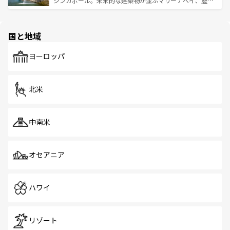
シンガポール。未来的な建築物が並ぶマリーナベイ、歴史
ける。 なお、新着のタイ情報は
コンテンツ一覧
を参照して
そう。 なお、新着の香港情報は
コンテンツ一覧
を参照して
と伝統を感じられるエスニックタウン、多数の緑豊かな公
ほしい。
ほしい。
園や自然保護区など、自然が調和した近代的な景観と文化
の多様性あふれるカラフルな町は、どこを歩いても新しい
国と地域
発見がある。さらに、治安のよさや充実した公共交通機関
も、旅行者にとっては魅力的なポイント。グルメも豊富
で、ホーカーズは地元の風情を楽しめる外せないスポット
ヨーロッパ
だ。訪れる人を飽きさせないシンガポールで、多様な魅力
を体感しよう。 なお、新着のシンガポール情報は
コンテン
ツ一覧
を参照してほしい。
北米
中南米
オセアニア
ハワイ
リゾート