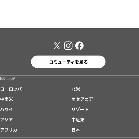
コミュニティを見る
国と地域
ヨーロッパ
北米
中南米
オセアニア
ハワイ
リゾート
アジア
中近東
アフリカ
日本