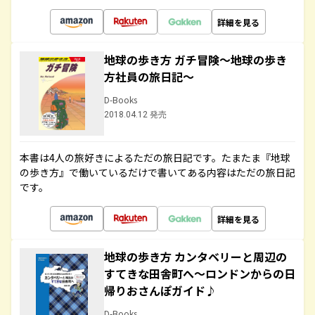
詳細を見る
地球の歩き方 ガチ冒険～地球の歩き
方社員の旅日記～
D-Books
2018.04.12 発売
本書は4人の旅好きによるただの旅日記です。たまたま『地球
の歩き方』で働いているだけで書いてある内容はただの旅日記
です。
詳細を見る
地球の歩き方 カンタベリーと周辺の
すてきな田舎町へ～ロンドンからの日
帰りおさんぽガイド♪
D-Books