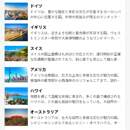
といった象徴的なスポットから、田舎町の古風な美しさま
せる。地方によって風土や気候が異なるスペインはその個
ドイツ
で、幅広い魅力が詰まっている。華麗な宮殿、歴史的な大
性で訪れる人を魅了する。 なお、新着のスペイン情報は
コ
聖堂、美しいビーチ、そして豊かな自然が、訪れる者を心
ドイツは、豊かな歴史と多彩な文化が交差するヨーロッパ
ンテンツ一覧
を参照してほしい。
から魅了する。また、フランスは美食の国としても知ら
の中心に位置する国。中世の街並みが残るロマンチック街
れ、フランス料理はユネスコ無形文化遺産にも登録されて
道から、未来を先取りするようなモダンな都市まで多様な
イギリス
いる。シャンパンの発祥地であるランス、プロヴァンスの
顔を持つこの国は、どこを歩いても飽きることがない。ベ
香り高いラベンダー畑など、多彩な楽しみ方が可能だ。さ
ルリンの文化的活気、バイエルン州のアルプスの絶景、そ
イギリスは、古きよき伝統と最先端が共存する国。ウェス
らに、パリ以外の地域にも魅力が溢れており、どの街角に
してライン川沿いのワイン畑といった風景は必見。ビール
トミンスター寺院や大英博物館のようなランドマーク、歴
も豊かな歴史と文化が息づいている。パリ以外の個性あふ
とソーセージを味わいながら地元の人と過ごす楽しい時間
史ある大学都市、美しい丘陵地帯や牧歌的な風景など、エ
れる地方に足を運ぶとそれぞれで全く異なる文化を体験で
スイス
は、お酒好きな人にはぜひ体験してほしい。 なお、新着の
リアごとに異なる魅力がある。また、優雅なアフタヌーン
きるだろう。 なお、新着のフランス情報は
コンテンツ一覧
ドイツ情報は
コンテンツ一覧
を参照してほしい。
ティー、ビール好きにはたまらない英国パブ、サッカー観
スイスの国土面積は九州ほどの広さだが、運行時刻が正確
を参照してほしい。
戦など、本場だからこそできる体験も豊富。イギリスを旅
な交通網が整備されており、初心者でも安心して個人旅行
して楽しみつくそう。 なお、新着のイギリス情報は
コンテ
を楽しめる。日本同様に時刻表どおりの旅が可能だ。中世
アメリカ
ンツ一覧
を参照してほしい。
の建物がそのまま残る町や、スイスならではのユニークな
博物館もあり、アルプス観光だけでなく町歩きも満喫する
アメリカ合衆国は、広大な土地と多様な文化が魅力の国。
ことができる。国民の所得が高いため物価も高いが、旅行
東海岸の都市部から西海岸のカリフォルニアまで、訪れる
者向けの交通パス提供のサービスもあり、うまく活用すれ
場所ごとに異なる風景と体験が待っている。ニューヨーク
ハワイ
ば市内交通費無料で観光を楽しむこともできる。 なお、新
のような巨大都市は、観光、ショッピング、エンターテイ
着のスイス情報は
コンテンツ一覧
を参照してほしい。
ンメントが詰まった刺激的なスポットだ。一方、アメリカ
年間を通じて温暖な気候に恵まれ、多くの島で構成される
西部には大自然が広がり、グランドキャニオンやイエロー
ハワイは、どの島も独自の魅力をもっている。大自然の神
ストーン国立公園といった絶景が堪能できる。さらに、南
秘を感じたいなら、火山が生み出した壮大な景観を誇るハ
オーストラリア
部のニューオーリンズでは、音楽と美食が融合した独特の
ワイ島は見逃せない。また、定番の観光地といえばオアフ
文化が魅力。旅行者はアメリカの各地域で異なる魅力を楽
島だが、静かな自然を求めるならマウイ島やカウアイ島が
オーストラリアは、壮大な自然と多様な文化が魅力の国。
しみながら、その多様性と豊かな歴史を感じることができ
おすすめ。エメラルドグリーンに輝く海をはじめ、豊かな
シドニーのシンボルであるシドニー・オペラハウス、オー
るだろう。車でのロードトリップや列車の旅も、アメリカ
文化や歴史が息づいている。「アロハスピリット」と呼ば
ストラリア東海岸北部に広がる大サンゴ礁地帯グレートバ