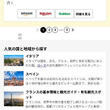
介！
詳細を見る
…
1
2
3
5
AD
AD
人気の国と地域から探す
イタリア
イタリアは歴史、文化、グルメ、自然と多彩な魅力にあふ
れた国。
ローマ
の古代遺跡やフィレンツェのルネッサンス
美術、ヴェネツィアの運河など、歴史あるスポットはもち
スペイン
ろん、トスカーナの美しい田園風景やアマルフィ海岸の絶
景など、自然景観も見逃せない。観光の合間には、本場の
イベリア半島のほぼ80％を占めるスペインは、太陽が降り
ピザやパスタなど、絶品のイタリア料理を堪能することも
注ぐ地中海沿岸から雄大なピレネー山脈まで、多彩な自然
できる。朝目覚めてから夜眠るまで、すべての瞬間を楽し
と文化が詰まったヨーロッパ屈指の旅行先だ。多様な地域
フランスの基本情報と観光ガイド・有名観光スポ
ませてくれるイタリアで、忘れられない旅をしてみよう！
文化が根付くこの国では、情熱的なフラメンコ、熱気あふ
なお、新着のイタリア情報は
コンテンツ一覧
を参照してほ
れる闘牛、そして美味しいタパスが生活の一部となってい
ット
しい。
る。首都マドリードの洗練された雰囲気や、バルセロナの
フランスは、世界中の旅行者を魅了し続けるヨーロッパ屈
アートに溢れた街角から、地方では古代ローマ遺跡や中世
指の観光地だ。首都パリのエッフェル塔やルーブル美術館
の城塞都市、穏やかなビーチリゾートまで多彩な表情を見