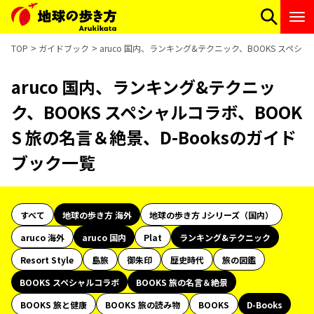
TOP
ガイドブック
aruco 国内、ランキング&テクニック、BOOKS スペシ
aruco 国内、ランキング&テクニッ
ク、BOOKS スペシャルコラボ、BOOK
S 旅の名言＆絶景、D-Booksのガイド
ブック一覧
すべて
地球の歩き方 海外
地球の歩き方 Jシリーズ（国内）
aruco 海外
aruco 国内
Plat
ランキング&テクニック
Resort Style
島旅
御朱印
歴史時代
旅の図鑑
BOOKS スペシャルコラボ
BOOKS 旅の名言＆絶景
BOOKS 旅と健康
BOOKS 旅の読み物
BOOKS
D-Books