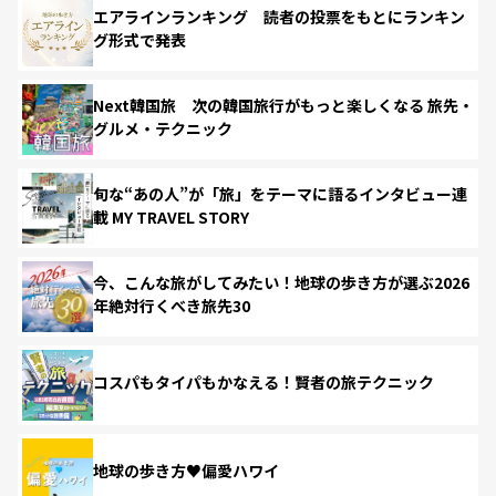
エアラインランキング 読者の投票をもとにランキン
グ形式で発表
Next韓国旅 次の韓国旅行がもっと楽しくなる 旅先・
グルメ・テクニック
旬な“あの人”が「旅」をテーマに語るインタビュー連
載 MY TRAVEL STORY
今、こんな旅がしてみたい！地球の歩き方が選ぶ2026
年絶対行くべき旅先30
コスパもタイパもかなえる！賢者の旅テクニック
地球の歩き方♥偏愛ハワイ