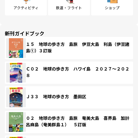
アクティビティ
鉄道・フライト
ショップ
新刊ガイドブック
１５ 地球の歩き方 島旅 伊豆大島 利島（伊豆諸
島①）３訂版
Ｃ０２ 地球の歩き方 ハワイ島 ２０２７～２０２
８
Ｊ３３ 地球の歩き方 墨田区
０２ 地球の歩き方 島旅 奄美大島 喜界島 加計
呂麻島（奄美群島１） ５訂版