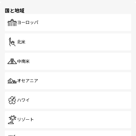
園や自然保護区など、自然が調和した近代的な景観と文化
の多様性あふれるカラフルな町は、どこを歩いても新しい
国と地域
発見がある。さらに、治安のよさや充実した公共交通機関
も、旅行者にとっては魅力的なポイント。グルメも豊富
で、ホーカーズは地元の風情を楽しめる外せないスポット
ヨーロッパ
だ。訪れる人を飽きさせないシンガポールで、多様な魅力
を体感しよう。 なお、新着のシンガポール情報は
コンテン
ツ一覧
を参照してほしい。
北米
中南米
オセアニア
ハワイ
リゾート