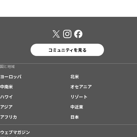
コミュニティを見る
国と地域
ヨーロッパ
北米
中南米
オセアニア
ハワイ
リゾート
アジア
中近東
アフリカ
日本
ウェブマガジン