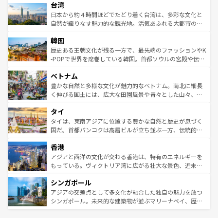
ならではの贅沢な旅のスタイルだ。 なお、新着のアメリカ
台湾
れるおもてなしの心で訪れる人々を迎えてくれるハワイの
リアリーフや大陸中央部にそびえるウルル（エアーズロッ
情報は
コンテンツ一覧
を参照してほしい。
人々、おいしいローカルフードやハワイアンミュージッ
ク）、タスマニアの美しい原生林やケアンズの熱帯雨林な
日本から約４時間ほどでたどり着く台湾は、多彩な文化と
ク、伝統的なフラダンスなど、すべてがハワイの魅力を彩
ど、見どころがたくさん。また、カフェやワイン、オージ
自然が織りなす魅力的な観光地。活気あふれる大都市の台
っている。訪れるたびに新しい発見と感動が待っているハ
ービーフなどの食文化も豊かで、美味しいものであふれて
北やノスタルジックな町並みが人気な九份（ジォウフェ
ワイを、存分に味わってほしい。 なお、新着のハワイ情報
韓国
いる。アクティビティも充実しており、サーフィンやダイ
ン）、静ひつな山岳地帯である台湾東部など、都市の喧騒
は
コンテンツ一覧
を参照してほしい。
ビング、ハイキングなど、アウトドア好きにはたまらな
と山間の静けさが共存しており、訪れる人に新しい発見と
歴史ある王朝文化が残る一方で、最先端のファッションやK
い。オーストラリアの多彩な魅力を存分に味わいつくそ
驚きをもたらしてくれる。また、奥深い台湾の食文化も魅
-POPで世界を席巻している韓国。首都ソウルの宮殿や伝統
う。 なお、新着のオーストラリア情報は
コンテンツ一覧
を
力で、夜市などの屋台グルメから高級料理、ヘルシーで美
家屋が並ぶエリアでは韓国の歴史と文化に浸ることがで
参照してほしい。
ベトナム
容にもいいと評判のスイーツなど、バラエティ豊かな料理
き、地方に足を延ばせば四季折々の自然美を楽しむことが
が味わえる。 なお、新着の台湾情報は
コンテンツ一覧
を参
できる。そして、キムチや焼肉、絶品のストリートフード
豊かな自然と多様な文化が魅力的なベトナム。南北に細長
照してほしい。
まで、さまざまな韓国料理が待っている。夜には、韓国な
く伸びる国土には、広大な田園風景や青々とした山々、世
らではのナイトライフも堪能できる。あたたかいホスピタ
界遺産に登録された壮大な自然景観が点在し、都市部では
タイ
リティに包まれながら、韓国の多彩な魅力を心ゆくまで味
急速な発展と共に伝統が息づく。ハノイの古い町並みやホ
わってみてほしい。 なお、新着の韓国情報は
コンテンツ一
ーチミン市のフランス統治時代の建物も、独特の雰囲気を
タイは、東南アジアに位置する豊かな自然と歴史が息づく
覧
を参照してほしい。
醸し出している。また、バラエティの豊かさとおいしさで
国だ。首都バンコクは高層ビルが立ち並ぶ一方、伝統的な
世界中の食通を魅了してやまないベトナム料理も魅力のひ
寺院や市場がいたるところに点在し、古きよき文化と現代
香港
とつ。フォーやバインミー、ベトナムコーヒーなどは、ぜ
の活気が交差している。北部ではチェンマイなどの山岳地
ひ現地で味わいたい。どの地域を訪れてもあたたかい人々
帯で自然と触れ合い、南部ではプーケットやクラビの美し
アジアと西洋の文化が交わる香港は、特有のエネルギーを
が旅行者を迎えてくれるので、きっと忘れられない旅にな
いビーチでリゾート気分を楽しむことができる。タイ料理
もっている。ヴィクトリア湾に広がる壮大な景色、近未来
るはずだ。 なお、新着のベトナム情報は
コンテンツ一覧
を
は世界的に有名で、屋台から高級レストランまで味覚を刺
的なアートスポット、そして歴史と現代が融合した町並
参照してほしい。
シンガポール
激する。気候は一年中温暖で、どの季節にも異なる楽しみ
み、どこを訪れても感動するはず。観光スポットが密集し
が待っている。親しみやすいタイの人々、仏教を中心とし
ており、効率よく見どころを回れるのも魅力。息をのむよ
アジアの交差点として多文化が融合した独自の魅力を放つ
た文化、そして多様な観光資源が、訪れる旅人を魅了し続
うな絶景から文化的な体験まで、香港を存分に楽しみ尽く
シンガポール。未来的な建築物が並ぶマリーナベイ、歴史
ける。 なお、新着のタイ情報は
コンテンツ一覧
を参照して
そう。 なお、新着の香港情報は
コンテンツ一覧
を参照して
と伝統を感じられるエスニックタウン、多数の緑豊かな公
ほしい。
ほしい。