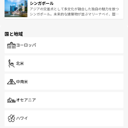
参照してほしい。
シンガポール
激する。気候は一年中温暖で、どの季節にも異なる楽しみ
み、どこを訪れても感動するはず。観光スポットが密集し
が待っている。親しみやすいタイの人々、仏教を中心とし
ており、効率よく見どころを回れるのも魅力。息をのむよ
アジアの交差点として多文化が融合した独自の魅力を放つ
た文化、そして多様な観光資源が、訪れる旅人を魅了し続
うな絶景から文化的な体験まで、香港を存分に楽しみ尽く
シンガポール。未来的な建築物が並ぶマリーナベイ、歴史
ける。 なお、新着のタイ情報は
コンテンツ一覧
を参照して
そう。 なお、新着の香港情報は
コンテンツ一覧
を参照して
と伝統を感じられるエスニックタウン、多数の緑豊かな公
ほしい。
ほしい。
園や自然保護区など、自然が調和した近代的な景観と文化
の多様性あふれるカラフルな町は、どこを歩いても新しい
国と地域
発見がある。さらに、治安のよさや充実した公共交通機関
も、旅行者にとっては魅力的なポイント。グルメも豊富
で、ホーカーズは地元の風情を楽しめる外せないスポット
ヨーロッパ
だ。訪れる人を飽きさせないシンガポールで、多様な魅力
を体感しよう。 なお、新着のシンガポール情報は
コンテン
ツ一覧
を参照してほしい。
北米
中南米
オセアニア
ハワイ