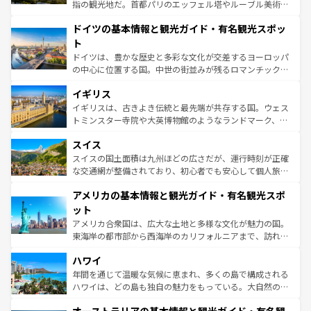
アートに溢れた街角から、地方では古代ローマ遺跡や中世
指の観光地だ。首都パリのエッフェル塔やルーブル美術館
の城塞都市、穏やかなビーチリゾートまで多彩な表情を見
といった象徴的なスポットから、田舎町の古風な美しさま
せる。地方によって風土や気候が異なるスペインはその個
ドイツの基本情報と観光ガイド・有名観光スポッ
で、幅広い魅力が詰まっている。華麗な宮殿、歴史的な大
性で訪れる人を魅了する。 なお、新着のスペイン情報は
コ
聖堂、美しいビーチ、そして豊かな自然が、訪れる者を心
ト
ンテンツ一覧
を参照してほしい。
から魅了する。また、フランスは美食の国としても知ら
ドイツは、豊かな歴史と多彩な文化が交差するヨーロッパ
れ、フランス料理はユネスコ無形文化遺産にも登録されて
の中心に位置する国。中世の街並みが残るロマンチック街
いる。シャンパンの発祥地であるランス、プロヴァンスの
道から、未来を先取りするようなモダンな都市まで多様な
香り高いラベンダー畑など、多彩な楽しみ方が可能だ。さ
イギリス
顔を持つこの国は、どこを歩いても飽きることがない。ベ
らに、パリ以外の地域にも魅力が溢れており、どの街角に
ルリンの文化的活気、バイエルン州のアルプスの絶景、そ
イギリスは、古きよき伝統と最先端が共存する国。ウェス
も豊かな歴史と文化が息づいている。パリ以外の個性あふ
してライン川沿いのワイン畑といった風景は必見。ビール
トミンスター寺院や大英博物館のようなランドマーク、歴
れる地方に足を運ぶとそれぞれで全く異なる文化を体験で
とソーセージを味わいながら地元の人と過ごす楽しい時間
史ある大学都市、美しい丘陵地帯や牧歌的な風景など、エ
きるだろう。 なお、新着のフランス情報は
コンテンツ一覧
スイス
は、お酒好きな人にはぜひ体験してほしい。 なお、新着の
リアごとに異なる魅力がある。また、優雅なアフタヌーン
を参照してほしい。
ドイツ情報は
コンテンツ一覧
を参照してほしい。
ティー、ビール好きにはたまらない英国パブ、サッカー観
スイスの国土面積は九州ほどの広さだが、運行時刻が正確
戦など、本場だからこそできる体験も豊富。イギリスを旅
な交通網が整備されており、初心者でも安心して個人旅行
して楽しみつくそう。 なお、新着のイギリス情報は
コンテ
を楽しめる。日本同様に時刻表どおりの旅が可能だ。中世
アメリカの基本情報と観光ガイド・有名観光スポ
ンツ一覧
を参照してほしい。
の建物がそのまま残る町や、スイスならではのユニークな
博物館もあり、アルプス観光だけでなく町歩きも満喫する
ット
ことができる。国民の所得が高いため物価も高いが、旅行
アメリカ合衆国は、広大な土地と多様な文化が魅力の国。
者向けの交通パス提供のサービスもあり、うまく活用すれ
東海岸の都市部から西海岸のカリフォルニアまで、訪れる
ば市内交通費無料で観光を楽しむこともできる。 なお、新
場所ごとに異なる風景と体験が待っている。ニューヨーク
着のスイス情報は
コンテンツ一覧
を参照してほしい。
ハワイ
のような巨大都市は、観光、ショッピング、エンターテイ
ンメントが詰まった刺激的なスポットだ。一方、アメリカ
年間を通じて温暖な気候に恵まれ、多くの島で構成される
西部には大自然が広がり、グランドキャニオンやイエロー
ハワイは、どの島も独自の魅力をもっている。大自然の神
ストーン国立公園といった絶景が堪能できる。さらに、南
秘を感じたいなら、火山が生み出した壮大な景観を誇るハ
部のニューオーリンズでは、音楽と美食が融合した独特の