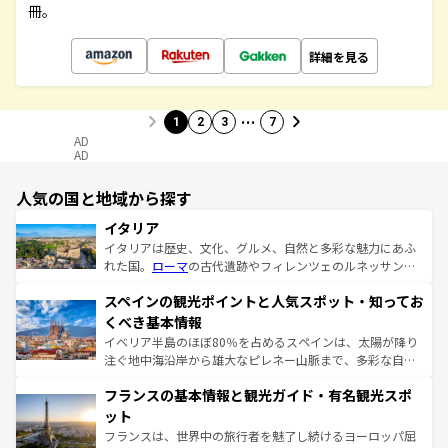
冊。
詳細を見る
…
1
2
3
7
AD
AD
人気の国と地域から探す
イタリア
イタリアは歴史、文化、グルメ、自然と多彩な魅力にあふ
れた国。
ローマ
の古代遺跡やフィレンツェのルネッサンス
美術、ヴェネツィアの運河など、歴史あるスポットはもち
スペインの観光ポイントと人気スポット・知ってお
ろん、トスカーナの美しい田園風景やアマルフィ海岸の絶
景など、自然景観も見逃せない。観光の合間には、本場の
くべき基本情報
ピザやパスタなど、絶品のイタリア料理を堪能することも
イベリア半島のほぼ80％を占めるスペインは、太陽が降り
できる。朝目覚めてから夜眠るまで、すべての瞬間を楽し
注ぐ地中海沿岸から雄大なピレネー山脈まで、多彩な自然
ませてくれるイタリアで、忘れられない旅をしてみよう！
と文化が詰まったヨーロッパ屈指の旅行先だ。多様な地域
なお、新着のイタリア情報は
コンテンツ一覧
を参照してほ
フランスの基本情報と観光ガイド・有名観光スポ
文化が根付くこの国では、情熱的なフラメンコ、熱気あふ
しい。
れる闘牛、そして美味しいタパスが生活の一部となってい
ット
る。首都マドリードの洗練された雰囲気や、バルセロナの
フランスは、世界中の旅行者を魅了し続けるヨーロッパ屈