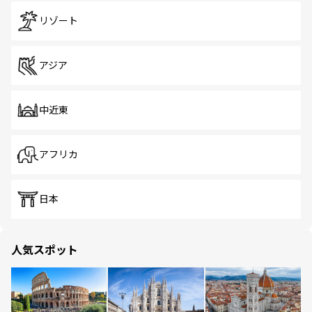
リゾート
アジア
中近東
アフリカ
日本
人気スポット