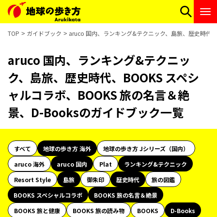
TOP
ガイドブック
aruco 国内、ランキング&テクニック、島旅、歴史時代、B
aruco 国内、ランキング&テクニッ
ク、島旅、歴史時代、BOOKS スペシ
ャルコラボ、BOOKS 旅の名言＆絶
景、D-Booksのガイドブック一覧
すべて
地球の歩き方 海外
地球の歩き方 Jシリーズ（国内）
aruco 海外
aruco 国内
Plat
ランキング&テクニック
Resort Style
島旅
御朱印
歴史時代
旅の図鑑
BOOKS スペシャルコラボ
BOOKS 旅の名言＆絶景
BOOKS 旅と健康
BOOKS 旅の読み物
BOOKS
D-Books