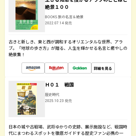
絶景１００
BOOKS 旅の名言＆絶景
2022.07.14 発売
古きと新しき、東と西が調和するオリエンタルな世界、アラ
ブ。「地球の歩き方」が贈る、人生を輝かせる名言と癒やしの
絶景集！
詳細を見る
Ｈ０１ 戦国
歴史時代
2025.10.23 発売
日本の城や古戦場、武将ゆかりの史跡、展示施設など、戦国時
代にまつわるスポットを徹底ガイドする歴史ファン必携の一