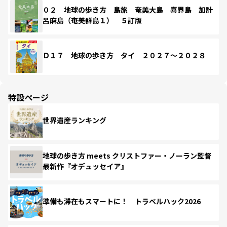
０２ 地球の歩き方 島旅 奄美大島 喜界島 加計
呂麻島（奄美群島１） ５訂版
Ｄ１７ 地球の歩き方 タイ ２０２７～２０２８
特設ページ
世界遺産ランキング
地球の歩き方 meets クリストファー・ノーラン監督
最新作『オデュッセイア』
準備も滞在もスマートに！ トラベルハック2026