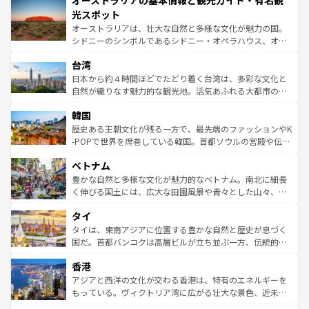
オーストラリアの基本情報と観光ガイド・有名観
ワイ島は見逃せない。また、定番の観光地といえばオアフ
文化が魅力。旅行者はアメリカの各地域で異なる魅力を楽
島だが、静かな自然を求めるならマウイ島やカウアイ島が
光スポット
しみながら、その多様性と豊かな歴史を感じることができ
おすすめ。エメラルドグリーンに輝く海をはじめ、豊かな
オーストラリアは、壮大な自然と多様な文化が魅力の国。
るだろう。車でのロードトリップや列車の旅も、アメリカ
文化や歴史が息づいている。「アロハスピリット」と呼ば
シドニーのシンボルであるシドニー・オペラハウス、オー
ならではの贅沢な旅のスタイルだ。 なお、新着のアメリカ
れるおもてなしの心で訪れる人々を迎えてくれるハワイの
ストラリア東海岸北部に広がる大サンゴ礁地帯グレートバ
情報は
コンテンツ一覧
を参照してほしい。
人々、おいしいローカルフードやハワイアンミュージッ
台湾
リアリーフや大陸中央部にそびえるウルル（エアーズロッ
ク、伝統的なフラダンスなど、すべてがハワイの魅力を彩
ク）、タスマニアの美しい原生林やケアンズの熱帯雨林な
日本から約４時間ほどでたどり着く台湾は、多彩な文化と
っている。訪れるたびに新しい発見と感動が待っているハ
ど、見どころがたくさん。また、カフェやワイン、オージ
自然が織りなす魅力的な観光地。活気あふれる大都市の台
ワイを、存分に味わってほしい。 なお、新着のハワイ情報
ービーフなどの食文化も豊かで、美味しいものであふれて
北やノスタルジックな町並みが人気な九份（ジォウフェ
は
コンテンツ一覧
を参照してほしい。
韓国
いる。アクティビティも充実しており、サーフィンやダイ
ン）、静ひつな山岳地帯である台湾東部など、都市の喧騒
ビング、ハイキングなど、アウトドア好きにはたまらな
と山間の静けさが共存しており、訪れる人に新しい発見と
歴史ある王朝文化が残る一方で、最先端のファッションやK
い。オーストラリアの多彩な魅力を存分に味わいつくそ
驚きをもたらしてくれる。また、奥深い台湾の食文化も魅
-POPで世界を席巻している韓国。首都ソウルの宮殿や伝統
う。 なお、新着のオーストラリア情報は
コンテンツ一覧
を
力で、夜市などの屋台グルメから高級料理、ヘルシーで美
家屋が並ぶエリアでは韓国の歴史と文化に浸ることがで
参照してほしい。
ベトナム
容にもいいと評判のスイーツなど、バラエティ豊かな料理
き、地方に足を延ばせば四季折々の自然美を楽しむことが
が味わえる。 なお、新着の台湾情報は
コンテンツ一覧
を参
できる。そして、キムチや焼肉、絶品のストリートフード
豊かな自然と多様な文化が魅力的なベトナム。南北に細長
照してほしい。
まで、さまざまな韓国料理が待っている。夜には、韓国な
く伸びる国土には、広大な田園風景や青々とした山々、世
らではのナイトライフも堪能できる。あたたかいホスピタ
界遺産に登録された壮大な自然景観が点在し、都市部では
タイ
リティに包まれながら、韓国の多彩な魅力を心ゆくまで味
急速な発展と共に伝統が息づく。ハノイの古い町並みやホ
わってみてほしい。 なお、新着の韓国情報は
コンテンツ一
ーチミン市のフランス統治時代の建物も、独特の雰囲気を
タイは、東南アジアに位置する豊かな自然と歴史が息づく
覧
を参照してほしい。
醸し出している。また、バラエティの豊かさとおいしさで
国だ。首都バンコクは高層ビルが立ち並ぶ一方、伝統的な
世界中の食通を魅了してやまないベトナム料理も魅力のひ
寺院や市場がいたるところに点在し、古きよき文化と現代
香港
とつ。フォーやバインミー、ベトナムコーヒーなどは、ぜ
の活気が交差している。北部ではチェンマイなどの山岳地
ひ現地で味わいたい。どの地域を訪れてもあたたかい人々
帯で自然と触れ合い、南部ではプーケットやクラビの美し
アジアと西洋の文化が交わる香港は、特有のエネルギーを
が旅行者を迎えてくれるので、きっと忘れられない旅にな
いビーチでリゾート気分を楽しむことができる。タイ料理
もっている。ヴィクトリア湾に広がる壮大な景色、近未来
るはずだ。 なお、新着のベトナム情報は
コンテンツ一覧
を
は世界的に有名で、屋台から高級レストランまで味覚を刺
的なアートスポット、そして歴史と現代が融合した町並