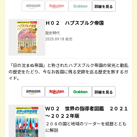
詳細を見る
Ｈ０２ ハプスブルク帝国
歴史時代
2025.09.18 発売
「日の沈まぬ帝国」と称されたハプスブルク帝国の栄光と動乱
の歴史をたどり、今なお各国に残る史跡を巡る歴史を旅するガ
イド。
詳細を見る
Ｗ０２ 世界の指導者図鑑 ２０２１
～２０２２年版
２０８の国と地域のリーダーを経歴ととも
に解説