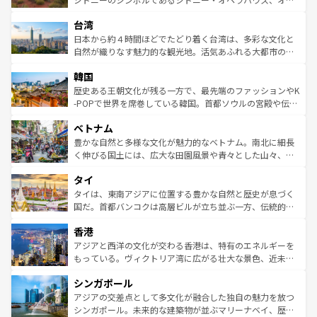
るだろう。車でのロードトリップや列車の旅も、アメリカ
文化や歴史が息づいている。「アロハスピリット」と呼ば
ストラリア東海岸北部に広がる大サンゴ礁地帯グレートバ
ならではの贅沢な旅のスタイルだ。 なお、新着のアメリカ
台湾
れるおもてなしの心で訪れる人々を迎えてくれるハワイの
リアリーフや大陸中央部にそびえるウルル（エアーズロッ
情報は
コンテンツ一覧
を参照してほしい。
人々、おいしいローカルフードやハワイアンミュージッ
ク）、タスマニアの美しい原生林やケアンズの熱帯雨林な
日本から約４時間ほどでたどり着く台湾は、多彩な文化と
ク、伝統的なフラダンスなど、すべてがハワイの魅力を彩
ど、見どころがたくさん。また、カフェやワイン、オージ
自然が織りなす魅力的な観光地。活気あふれる大都市の台
っている。訪れるたびに新しい発見と感動が待っているハ
ービーフなどの食文化も豊かで、美味しいものであふれて
北やノスタルジックな町並みが人気な九份（ジォウフェ
ワイを、存分に味わってほしい。 なお、新着のハワイ情報
韓国
いる。アクティビティも充実しており、サーフィンやダイ
ン）、静ひつな山岳地帯である台湾東部など、都市の喧騒
は
コンテンツ一覧
を参照してほしい。
ビング、ハイキングなど、アウトドア好きにはたまらな
と山間の静けさが共存しており、訪れる人に新しい発見と
歴史ある王朝文化が残る一方で、最先端のファッションやK
い。オーストラリアの多彩な魅力を存分に味わいつくそ
驚きをもたらしてくれる。また、奥深い台湾の食文化も魅
-POPで世界を席巻している韓国。首都ソウルの宮殿や伝統
う。 なお、新着のオーストラリア情報は
コンテンツ一覧
を
力で、夜市などの屋台グルメから高級料理、ヘルシーで美
家屋が並ぶエリアでは韓国の歴史と文化に浸ることがで
参照してほしい。
ベトナム
容にもいいと評判のスイーツなど、バラエティ豊かな料理
き、地方に足を延ばせば四季折々の自然美を楽しむことが
が味わえる。 なお、新着の台湾情報は
コンテンツ一覧
を参
できる。そして、キムチや焼肉、絶品のストリートフード
豊かな自然と多様な文化が魅力的なベトナム。南北に細長
照してほしい。
まで、さまざまな韓国料理が待っている。夜には、韓国な
く伸びる国土には、広大な田園風景や青々とした山々、世
らではのナイトライフも堪能できる。あたたかいホスピタ
界遺産に登録された壮大な自然景観が点在し、都市部では
タイ
リティに包まれながら、韓国の多彩な魅力を心ゆくまで味
急速な発展と共に伝統が息づく。ハノイの古い町並みやホ
わってみてほしい。 なお、新着の韓国情報は
コンテンツ一
ーチミン市のフランス統治時代の建物も、独特の雰囲気を
タイは、東南アジアに位置する豊かな自然と歴史が息づく
覧
を参照してほしい。
醸し出している。また、バラエティの豊かさとおいしさで
国だ。首都バンコクは高層ビルが立ち並ぶ一方、伝統的な
世界中の食通を魅了してやまないベトナム料理も魅力のひ
寺院や市場がいたるところに点在し、古きよき文化と現代
香港
とつ。フォーやバインミー、ベトナムコーヒーなどは、ぜ
の活気が交差している。北部ではチェンマイなどの山岳地
ひ現地で味わいたい。どの地域を訪れてもあたたかい人々
帯で自然と触れ合い、南部ではプーケットやクラビの美し
アジアと西洋の文化が交わる香港は、特有のエネルギーを
が旅行者を迎えてくれるので、きっと忘れられない旅にな
いビーチでリゾート気分を楽しむことができる。タイ料理
もっている。ヴィクトリア湾に広がる壮大な景色、近未来
るはずだ。 なお、新着のベトナム情報は
コンテンツ一覧
を
は世界的に有名で、屋台から高級レストランまで味覚を刺
的なアートスポット、そして歴史と現代が融合した町並
参照してほしい。
シンガポール
激する。気候は一年中温暖で、どの季節にも異なる楽しみ
み、どこを訪れても感動するはず。観光スポットが密集し
が待っている。親しみやすいタイの人々、仏教を中心とし
ており、効率よく見どころを回れるのも魅力。息をのむよ
アジアの交差点として多文化が融合した独自の魅力を放つ
た文化、そして多様な観光資源が、訪れる旅人を魅了し続
うな絶景から文化的な体験まで、香港を存分に楽しみ尽く
シンガポール。未来的な建築物が並ぶマリーナベイ、歴史