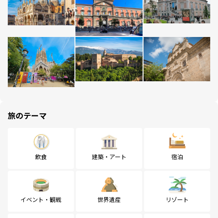
旅のテーマ
飲食
建築・アート
宿泊
イベント・観戦
世界遺産
リゾート