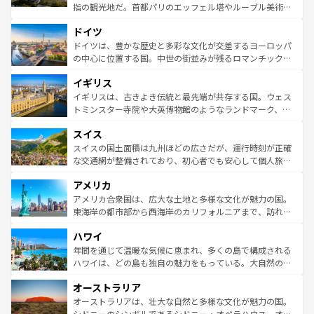
アートに溢れた街角から、地方では古代ローマ遺跡や中世
指の観光地だ。首都パリのエッフェル塔やルーブル美術館
の城塞都市、穏やかなビーチリゾートまで多彩な表情を見
といった象徴的なスポットから、田舎町の古風な美しさま
せる。地方によって風土や気候が異なるスペインはその個
ドイツ
で、幅広い魅力が詰まっている。華麗な宮殿、歴史的な大
性で訪れる人を魅了する。 なお、新着のスペイン情報は
コ
聖堂、美しいビーチ、そして豊かな自然が、訪れる者を心
ドイツは、豊かな歴史と多彩な文化が交差するヨーロッパ
ンテンツ一覧
を参照してほしい。
から魅了する。また、フランスは美食の国としても知ら
の中心に位置する国。中世の街並みが残るロマンチック街
れ、フランス料理はユネスコ無形文化遺産にも登録されて
道から、未来を先取りするようなモダンな都市まで多様な
イギリス
いる。シャンパンの発祥地であるランス、プロヴァンスの
顔を持つこの国は、どこを歩いても飽きることがない。ベ
香り高いラベンダー畑など、多彩な楽しみ方が可能だ。さ
ルリンの文化的活気、バイエルン州のアルプスの絶景、そ
イギリスは、古きよき伝統と最先端が共存する国。ウェス
らに、パリ以外の地域にも魅力が溢れており、どの街角に
してライン川沿いのワイン畑といった風景は必見。ビール
トミンスター寺院や大英博物館のようなランドマーク、歴
も豊かな歴史と文化が息づいている。パリ以外の個性あふ
とソーセージを味わいながら地元の人と過ごす楽しい時間
史ある大学都市、美しい丘陵地帯や牧歌的な風景など、エ
れる地方に足を運ぶとそれぞれで全く異なる文化を体験で
スイス
は、お酒好きな人にはぜひ体験してほしい。 なお、新着の
リアごとに異なる魅力がある。また、優雅なアフタヌーン
きるだろう。 なお、新着のフランス情報は
コンテンツ一覧
ドイツ情報は
コンテンツ一覧
を参照してほしい。
ティー、ビール好きにはたまらない英国パブ、サッカー観
スイスの国土面積は九州ほどの広さだが、運行時刻が正確
を参照してほしい。
戦など、本場だからこそできる体験も豊富。イギリスを旅
な交通網が整備されており、初心者でも安心して個人旅行
して楽しみつくそう。 なお、新着のイギリス情報は
コンテ
を楽しめる。日本同様に時刻表どおりの旅が可能だ。中世
アメリカ
ンツ一覧
を参照してほしい。
の建物がそのまま残る町や、スイスならではのユニークな
博物館もあり、アルプス観光だけでなく町歩きも満喫する
アメリカ合衆国は、広大な土地と多様な文化が魅力の国。
ことができる。国民の所得が高いため物価も高いが、旅行
東海岸の都市部から西海岸のカリフォルニアまで、訪れる
者向けの交通パス提供のサービスもあり、うまく活用すれ
場所ごとに異なる風景と体験が待っている。ニューヨーク
ハワイ
ば市内交通費無料で観光を楽しむこともできる。 なお、新
のような巨大都市は、観光、ショッピング、エンターテイ
着のスイス情報は
コンテンツ一覧
を参照してほしい。
ンメントが詰まった刺激的なスポットだ。一方、アメリカ
年間を通じて温暖な気候に恵まれ、多くの島で構成される
西部には大自然が広がり、グランドキャニオンやイエロー
ハワイは、どの島も独自の魅力をもっている。大自然の神
ストーン国立公園といった絶景が堪能できる。さらに、南
秘を感じたいなら、火山が生み出した壮大な景観を誇るハ
オーストラリア
部のニューオーリンズでは、音楽と美食が融合した独特の
ワイ島は見逃せない。また、定番の観光地といえばオアフ
文化が魅力。旅行者はアメリカの各地域で異なる魅力を楽
島だが、静かな自然を求めるならマウイ島やカウアイ島が
オーストラリアは、壮大な自然と多様な文化が魅力の国。
しみながら、その多様性と豊かな歴史を感じることができ
おすすめ。エメラルドグリーンに輝く海をはじめ、豊かな
シドニーのシンボルであるシドニー・オペラハウス、オー