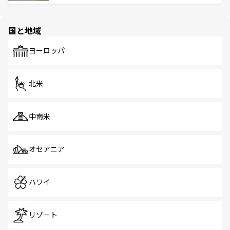
ける。 なお、新着のタイ情報は
コンテンツ一覧
を参照して
そう。 なお、新着の香港情報は
コンテンツ一覧
を参照して
と伝統を感じられるエスニックタウン、多数の緑豊かな公
ほしい。
ほしい。
園や自然保護区など、自然が調和した近代的な景観と文化
の多様性あふれるカラフルな町は、どこを歩いても新しい
国と地域
発見がある。さらに、治安のよさや充実した公共交通機関
も、旅行者にとっては魅力的なポイント。グルメも豊富
で、ホーカーズは地元の風情を楽しめる外せないスポット
ヨーロッパ
だ。訪れる人を飽きさせないシンガポールで、多様な魅力
を体感しよう。 なお、新着のシンガポール情報は
コンテン
ツ一覧
を参照してほしい。
北米
中南米
オセアニア
ハワイ
リゾート