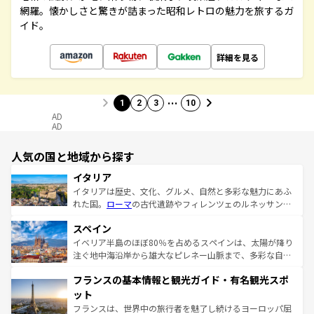
網羅。懐かしさと驚きが詰まった昭和レトロの魅力を旅するガ
イド。
詳細を見る
…
1
2
3
10
AD
AD
人気の国と地域から探す
イタリア
イタリアは歴史、文化、グルメ、自然と多彩な魅力にあふ
れた国。
ローマ
の古代遺跡やフィレンツェのルネッサンス
美術、ヴェネツィアの運河など、歴史あるスポットはもち
スペイン
ろん、トスカーナの美しい田園風景やアマルフィ海岸の絶
景など、自然景観も見逃せない。観光の合間には、本場の
イベリア半島のほぼ80％を占めるスペインは、太陽が降り
ピザやパスタなど、絶品のイタリア料理を堪能することも
注ぐ地中海沿岸から雄大なピレネー山脈まで、多彩な自然
できる。朝目覚めてから夜眠るまで、すべての瞬間を楽し
と文化が詰まったヨーロッパ屈指の旅行先だ。多様な地域
フランスの基本情報と観光ガイド・有名観光スポ
ませてくれるイタリアで、忘れられない旅をしてみよう！
文化が根付くこの国では、情熱的なフラメンコ、熱気あふ
なお、新着のイタリア情報は
コンテンツ一覧
を参照してほ
れる闘牛、そして美味しいタパスが生活の一部となってい
ット
しい。
る。首都マドリードの洗練された雰囲気や、バルセロナの
フランスは、世界中の旅行者を魅了し続けるヨーロッパ屈