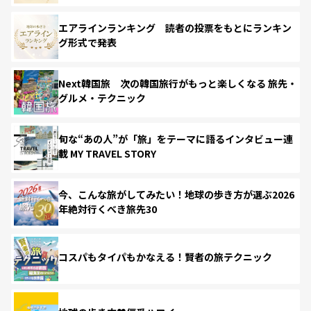
エアラインランキング 読者の投票をもとにランキン
グ形式で発表
Next韓国旅 次の韓国旅行がもっと楽しくなる 旅先・
グルメ・テクニック
旬な“あの人”が「旅」をテーマに語るインタビュー連
載 MY TRAVEL STORY
今、こんな旅がしてみたい！地球の歩き方が選ぶ2026
年絶対行くべき旅先30
コスパもタイパもかなえる！賢者の旅テクニック