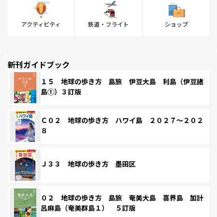
アクティビティ
鉄道・フライト
ショップ
新刊ガイドブック
１５ 地球の歩き方 島旅 伊豆大島 利島（伊豆諸
島①）３訂版
Ｃ０２ 地球の歩き方 ハワイ島 ２０２７～２０２
８
Ｊ３３ 地球の歩き方 墨田区
０２ 地球の歩き方 島旅 奄美大島 喜界島 加計
呂麻島（奄美群島１） ５訂版