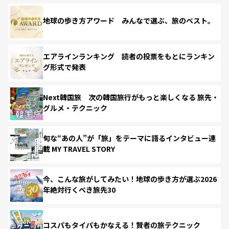
地球の歩き方アワード みんなで選ぶ、旅のベスト。
エアラインランキング 読者の投票をもとにランキン
グ形式で発表
Next韓国旅 次の韓国旅行がもっと楽しくなる 旅先・
グルメ・テクニック
旬な“あの人”が「旅」をテーマに語るインタビュー連
載 MY TRAVEL STORY
今、こんな旅がしてみたい！地球の歩き方が選ぶ2026
年絶対行くべき旅先30
コスパもタイパもかなえる！賢者の旅テクニック