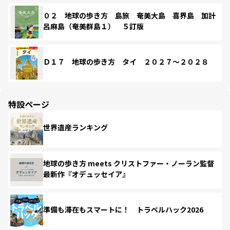
０２ 地球の歩き方 島旅 奄美大島 喜界島 加計
呂麻島（奄美群島１） ５訂版
Ｄ１７ 地球の歩き方 タイ ２０２７～２０２８
特設ページ
世界遺産ランキング
地球の歩き方 meets クリストファー・ノーラン監督
最新作『オデュッセイア』
準備も滞在もスマートに！ トラベルハック2026