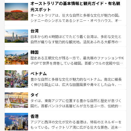
オーストラリアの基本情報と観光ガイド・有名観
部のニューオーリンズでは、音楽と美食が融合した独特の
ワイ島は見逃せない。また、定番の観光地といえばオアフ
文化が魅力。旅行者はアメリカの各地域で異なる魅力を楽
島だが、静かな自然を求めるならマウイ島やカウアイ島が
光スポット
しみながら、その多様性と豊かな歴史を感じることができ
おすすめ。エメラルドグリーンに輝く海をはじめ、豊かな
オーストラリアは、壮大な自然と多様な文化が魅力の国。
るだろう。車でのロードトリップや列車の旅も、アメリカ
文化や歴史が息づいている。「アロハスピリット」と呼ば
シドニーのシンボルであるシドニー・オペラハウス、オー
ならではの贅沢な旅のスタイルだ。 なお、新着のアメリカ
れるおもてなしの心で訪れる人々を迎えてくれるハワイの
ストラリア東海岸北部に広がる大サンゴ礁地帯グレートバ
情報は
コンテンツ一覧
を参照してほしい。
人々、おいしいローカルフードやハワイアンミュージッ
台湾
リアリーフや大陸中央部にそびえるウルル（エアーズロッ
ク、伝統的なフラダンスなど、すべてがハワイの魅力を彩
ク）、タスマニアの美しい原生林やケアンズの熱帯雨林な
日本から約４時間ほどでたどり着く台湾は、多彩な文化と
っている。訪れるたびに新しい発見と感動が待っているハ
ど、見どころがたくさん。また、カフェやワイン、オージ
自然が織りなす魅力的な観光地。活気あふれる大都市の台
ワイを、存分に味わってほしい。 なお、新着のハワイ情報
ービーフなどの食文化も豊かで、美味しいものであふれて
北やノスタルジックな町並みが人気な九份（ジォウフェ
は
コンテンツ一覧
を参照してほしい。
韓国
いる。アクティビティも充実しており、サーフィンやダイ
ン）、静ひつな山岳地帯である台湾東部など、都市の喧騒
ビング、ハイキングなど、アウトドア好きにはたまらな
と山間の静けさが共存しており、訪れる人に新しい発見と
歴史ある王朝文化が残る一方で、最先端のファッションやK
い。オーストラリアの多彩な魅力を存分に味わいつくそ
驚きをもたらしてくれる。また、奥深い台湾の食文化も魅
-POPで世界を席巻している韓国。首都ソウルの宮殿や伝統
う。 なお、新着のオーストラリア情報は
コンテンツ一覧
を
力で、夜市などの屋台グルメから高級料理、ヘルシーで美
家屋が並ぶエリアでは韓国の歴史と文化に浸ることがで
参照してほしい。
ベトナム
容にもいいと評判のスイーツなど、バラエティ豊かな料理
き、地方に足を延ばせば四季折々の自然美を楽しむことが
が味わえる。 なお、新着の台湾情報は
コンテンツ一覧
を参
できる。そして、キムチや焼肉、絶品のストリートフード
豊かな自然と多様な文化が魅力的なベトナム。南北に細長
照してほしい。
まで、さまざまな韓国料理が待っている。夜には、韓国な
く伸びる国土には、広大な田園風景や青々とした山々、世
らではのナイトライフも堪能できる。あたたかいホスピタ
界遺産に登録された壮大な自然景観が点在し、都市部では
タイ
リティに包まれながら、韓国の多彩な魅力を心ゆくまで味
急速な発展と共に伝統が息づく。ハノイの古い町並みやホ
わってみてほしい。 なお、新着の韓国情報は
コンテンツ一
ーチミン市のフランス統治時代の建物も、独特の雰囲気を
タイは、東南アジアに位置する豊かな自然と歴史が息づく
覧
を参照してほしい。
醸し出している。また、バラエティの豊かさとおいしさで
国だ。首都バンコクは高層ビルが立ち並ぶ一方、伝統的な
世界中の食通を魅了してやまないベトナム料理も魅力のひ
寺院や市場がいたるところに点在し、古きよき文化と現代
香港
とつ。フォーやバインミー、ベトナムコーヒーなどは、ぜ
の活気が交差している。北部ではチェンマイなどの山岳地
ひ現地で味わいたい。どの地域を訪れてもあたたかい人々
帯で自然と触れ合い、南部ではプーケットやクラビの美し
アジアと西洋の文化が交わる香港は、特有のエネルギーを
が旅行者を迎えてくれるので、きっと忘れられない旅にな
いビーチでリゾート気分を楽しむことができる。タイ料理
もっている。ヴィクトリア湾に広がる壮大な景色、近未来