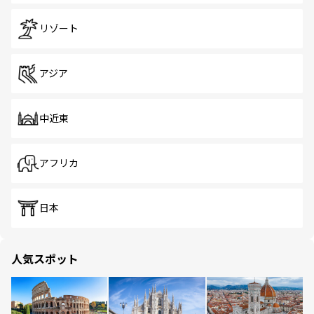
リゾート
アジア
中近東
アフリカ
日本
人気スポット