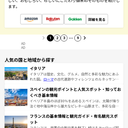
しい、おもしろい、珍しいにこだわり御朱印そのものを紹介し
ます。
詳細を見る
…
1
2
3
9
AD
AD
人気の国と地域から探す
イタリア
イタリアは歴史、文化、グルメ、自然と多彩な魅力にあふ
れた国。
ローマ
の古代遺跡やフィレンツェのルネッサンス
美術、ヴェネツィアの運河など、歴史あるスポットはもち
スペインの観光ポイントと人気スポット・知ってお
ろん、トスカーナの美しい田園風景やアマルフィ海岸の絶
景など、自然景観も見逃せない。観光の合間には、本場の
くべき基本情報
ピザやパスタなど、絶品のイタリア料理を堪能することも
イベリア半島のほぼ80％を占めるスペインは、太陽が降り
できる。朝目覚めてから夜眠るまで、すべての瞬間を楽し
注ぐ地中海沿岸から雄大なピレネー山脈まで、多彩な自然
ませてくれるイタリアで、忘れられない旅をしてみよう！
と文化が詰まったヨーロッパ屈指の旅行先だ。多様な地域
なお、新着のイタリア情報は
コンテンツ一覧
を参照してほ
フランスの基本情報と観光ガイド・有名観光スポ
文化が根付くこの国では、情熱的なフラメンコ、熱気あふ
しい。
れる闘牛、そして美味しいタパスが生活の一部となってい
ット
る。首都マドリードの洗練された雰囲気や、バルセロナの
フランスは、世界中の旅行者を魅了し続けるヨーロッパ屈