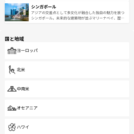
るはずだ。 なお、新着のベトナム情報は
コンテンツ一覧
を
は世界的に有名で、屋台から高級レストランまで味覚を刺
的なアートスポット、そして歴史と現代が融合した町並
参照してほしい。
シンガポール
激する。気候は一年中温暖で、どの季節にも異なる楽しみ
み、どこを訪れても感動するはず。観光スポットが密集し
が待っている。親しみやすいタイの人々、仏教を中心とし
ており、効率よく見どころを回れるのも魅力。息をのむよ
アジアの交差点として多文化が融合した独自の魅力を放つ
た文化、そして多様な観光資源が、訪れる旅人を魅了し続
うな絶景から文化的な体験まで、香港を存分に楽しみ尽く
シンガポール。未来的な建築物が並ぶマリーナベイ、歴史
ける。 なお、新着のタイ情報は
コンテンツ一覧
を参照して
そう。 なお、新着の香港情報は
コンテンツ一覧
を参照して
と伝統を感じられるエスニックタウン、多数の緑豊かな公
ほしい。
ほしい。
園や自然保護区など、自然が調和した近代的な景観と文化
の多様性あふれるカラフルな町は、どこを歩いても新しい
国と地域
発見がある。さらに、治安のよさや充実した公共交通機関
も、旅行者にとっては魅力的なポイント。グルメも豊富
で、ホーカーズは地元の風情を楽しめる外せないスポット
ヨーロッパ
だ。訪れる人を飽きさせないシンガポールで、多様な魅力
を体感しよう。 なお、新着のシンガポール情報は
コンテン
ツ一覧
を参照してほしい。
北米
中南米
オセアニア
ハワイ