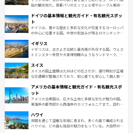
アートに溢れた街角から、地方では古代ローマ遺跡や中世
指の観光地だ。首都パリのエッフェル塔やルーブル美術館
の城塞都市、穏やかなビーチリゾートまで多彩な表情を見
といった象徴的なスポットから、田舎町の古風な美しさま
せる。地方によって風土や気候が異なるスペインはその個
ドイツの基本情報と観光ガイド・有名観光スポッ
で、幅広い魅力が詰まっている。華麗な宮殿、歴史的な大
性で訪れる人を魅了する。 なお、新着のスペイン情報は
コ
聖堂、美しいビーチ、そして豊かな自然が、訪れる者を心
ト
ンテンツ一覧
を参照してほしい。
から魅了する。また、フランスは美食の国としても知ら
ドイツは、豊かな歴史と多彩な文化が交差するヨーロッパ
れ、フランス料理はユネスコ無形文化遺産にも登録されて
の中心に位置する国。中世の街並みが残るロマンチック街
いる。シャンパンの発祥地であるランス、プロヴァンスの
道から、未来を先取りするようなモダンな都市まで多様な
香り高いラベンダー畑など、多彩な楽しみ方が可能だ。さ
イギリス
顔を持つこの国は、どこを歩いても飽きることがない。ベ
らに、パリ以外の地域にも魅力が溢れており、どの街角に
ルリンの文化的活気、バイエルン州のアルプスの絶景、そ
イギリスは、古きよき伝統と最先端が共存する国。ウェス
も豊かな歴史と文化が息づいている。パリ以外の個性あふ
してライン川沿いのワイン畑といった風景は必見。ビール
トミンスター寺院や大英博物館のようなランドマーク、歴
れる地方に足を運ぶとそれぞれで全く異なる文化を体験で
とソーセージを味わいながら地元の人と過ごす楽しい時間
史ある大学都市、美しい丘陵地帯や牧歌的な風景など、エ
きるだろう。 なお、新着のフランス情報は
コンテンツ一覧
スイス
は、お酒好きな人にはぜひ体験してほしい。 なお、新着の
リアごとに異なる魅力がある。また、優雅なアフタヌーン
を参照してほしい。
ドイツ情報は
コンテンツ一覧
を参照してほしい。
ティー、ビール好きにはたまらない英国パブ、サッカー観
スイスの国土面積は九州ほどの広さだが、運行時刻が正確
戦など、本場だからこそできる体験も豊富。イギリスを旅
な交通網が整備されており、初心者でも安心して個人旅行
して楽しみつくそう。 なお、新着のイギリス情報は
コンテ
を楽しめる。日本同様に時刻表どおりの旅が可能だ。中世
アメリカの基本情報と観光ガイド・有名観光スポ
ンツ一覧
を参照してほしい。
の建物がそのまま残る町や、スイスならではのユニークな
博物館もあり、アルプス観光だけでなく町歩きも満喫する
ット
ことができる。国民の所得が高いため物価も高いが、旅行
アメリカ合衆国は、広大な土地と多様な文化が魅力の国。
者向けの交通パス提供のサービスもあり、うまく活用すれ
東海岸の都市部から西海岸のカリフォルニアまで、訪れる
ば市内交通費無料で観光を楽しむこともできる。 なお、新
場所ごとに異なる風景と体験が待っている。ニューヨーク
着のスイス情報は
コンテンツ一覧
を参照してほしい。
ハワイ
のような巨大都市は、観光、ショッピング、エンターテイ
ンメントが詰まった刺激的なスポットだ。一方、アメリカ
年間を通じて温暖な気候に恵まれ、多くの島で構成される
西部には大自然が広がり、グランドキャニオンやイエロー
ハワイは、どの島も独自の魅力をもっている。大自然の神
ストーン国立公園といった絶景が堪能できる。さらに、南
秘を感じたいなら、火山が生み出した壮大な景観を誇るハ