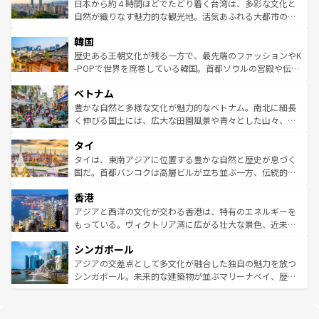
情報は
コンテンツ一覧
を参照してほしい。
人々、おいしいローカルフードやハワイアンミュージッ
ク）、タスマニアの美しい原生林やケアンズの熱帯雨林な
日本から約４時間ほどでたどり着く台湾は、多彩な文化と
ク、伝統的なフラダンスなど、すべてがハワイの魅力を彩
ど、見どころがたくさん。また、カフェやワイン、オージ
自然が織りなす魅力的な観光地。活気あふれる大都市の台
っている。訪れるたびに新しい発見と感動が待っているハ
ービーフなどの食文化も豊かで、美味しいものであふれて
北やノスタルジックな町並みが人気な九份（ジォウフェ
ワイを、存分に味わってほしい。 なお、新着のハワイ情報
韓国
いる。アクティビティも充実しており、サーフィンやダイ
ン）、静ひつな山岳地帯である台湾東部など、都市の喧騒
は
コンテンツ一覧
を参照してほしい。
ビング、ハイキングなど、アウトドア好きにはたまらな
と山間の静けさが共存しており、訪れる人に新しい発見と
歴史ある王朝文化が残る一方で、最先端のファッションやK
い。オーストラリアの多彩な魅力を存分に味わいつくそ
驚きをもたらしてくれる。また、奥深い台湾の食文化も魅
-POPで世界を席巻している韓国。首都ソウルの宮殿や伝統
う。 なお、新着のオーストラリア情報は
コンテンツ一覧
を
力で、夜市などの屋台グルメから高級料理、ヘルシーで美
家屋が並ぶエリアでは韓国の歴史と文化に浸ることがで
参照してほしい。
ベトナム
容にもいいと評判のスイーツなど、バラエティ豊かな料理
き、地方に足を延ばせば四季折々の自然美を楽しむことが
が味わえる。 なお、新着の台湾情報は
コンテンツ一覧
を参
できる。そして、キムチや焼肉、絶品のストリートフード
豊かな自然と多様な文化が魅力的なベトナム。南北に細長
照してほしい。
まで、さまざまな韓国料理が待っている。夜には、韓国な
く伸びる国土には、広大な田園風景や青々とした山々、世
らではのナイトライフも堪能できる。あたたかいホスピタ
界遺産に登録された壮大な自然景観が点在し、都市部では
タイ
リティに包まれながら、韓国の多彩な魅力を心ゆくまで味
急速な発展と共に伝統が息づく。ハノイの古い町並みやホ
わってみてほしい。 なお、新着の韓国情報は
コンテンツ一
ーチミン市のフランス統治時代の建物も、独特の雰囲気を
タイは、東南アジアに位置する豊かな自然と歴史が息づく
覧
を参照してほしい。
醸し出している。また、バラエティの豊かさとおいしさで
国だ。首都バンコクは高層ビルが立ち並ぶ一方、伝統的な
世界中の食通を魅了してやまないベトナム料理も魅力のひ
寺院や市場がいたるところに点在し、古きよき文化と現代
香港
とつ。フォーやバインミー、ベトナムコーヒーなどは、ぜ
の活気が交差している。北部ではチェンマイなどの山岳地
ひ現地で味わいたい。どの地域を訪れてもあたたかい人々
帯で自然と触れ合い、南部ではプーケットやクラビの美し
アジアと西洋の文化が交わる香港は、特有のエネルギーを
が旅行者を迎えてくれるので、きっと忘れられない旅にな
いビーチでリゾート気分を楽しむことができる。タイ料理
もっている。ヴィクトリア湾に広がる壮大な景色、近未来
るはずだ。 なお、新着のベトナム情報は
コンテンツ一覧
を
は世界的に有名で、屋台から高級レストランまで味覚を刺
的なアートスポット、そして歴史と現代が融合した町並
参照してほしい。
シンガポール
激する。気候は一年中温暖で、どの季節にも異なる楽しみ
み、どこを訪れても感動するはず。観光スポットが密集し
が待っている。親しみやすいタイの人々、仏教を中心とし
ており、効率よく見どころを回れるのも魅力。息をのむよ
アジアの交差点として多文化が融合した独自の魅力を放つ
た文化、そして多様な観光資源が、訪れる旅人を魅了し続
うな絶景から文化的な体験まで、香港を存分に楽しみ尽く
シンガポール。未来的な建築物が並ぶマリーナベイ、歴史
ける。 なお、新着のタイ情報は
コンテンツ一覧
を参照して
そう。 なお、新着の香港情報は
コンテンツ一覧
を参照して
と伝統を感じられるエスニックタウン、多数の緑豊かな公
ほしい。
ほしい。
園や自然保護区など、自然が調和した近代的な景観と文化
の多様性あふれるカラフルな町は、どこを歩いても新しい