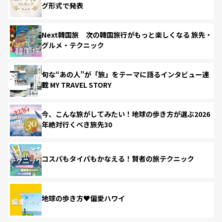
グ形式で発表
Next韓国旅 次の韓国旅行がもっと楽しくなる 旅先・
グルメ・テクニック
旬な“あの人”が「旅」をテーマに語るインタビュー連
載 MY TRAVEL STORY
今、こんな旅がしてみたい！地球の歩き方が選ぶ2026
年絶対行くべき旅先30
コスパもタイパもかなえる！賢者の旅テクニック
地球の歩き方♥偏愛ハワイ