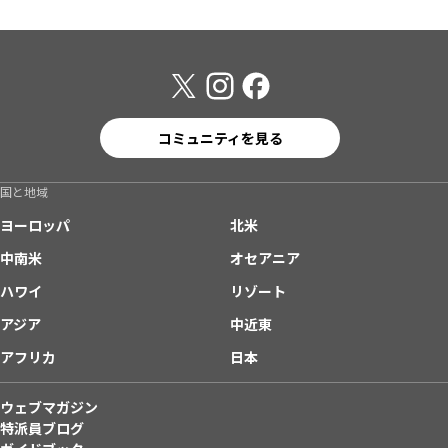
コミュニティを見る
国と地域
ヨーロッパ
北米
中南米
オセアニア
ハワイ
リゾート
アジア
中近東
アフリカ
日本
ウェブマガジン
特派員ブログ