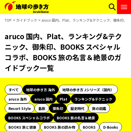
TOP
ガイドブック
aruco 国内、Plat、ランキング&テクニック、御朱印、
aruco 国内、Plat、ランキング&テク
ニック、御朱印、BOOKS スペシャル
コラボ、BOOKS 旅の名言＆絶景のガ
イドブック一覧
すべて
地球の歩き方 海外
地球の歩き方 Jシリーズ（国内）
aruco 海外
aruco 国内
Plat
ランキング&テクニック
Resort Style
島旅
御朱印
歴史時代
旅の図鑑
BOOKS スペシャルコラボ
BOOKS 旅の名言＆絶景
BOOKS 旅と健康
BOOKS 旅の読み物
BOOKS
D-Books