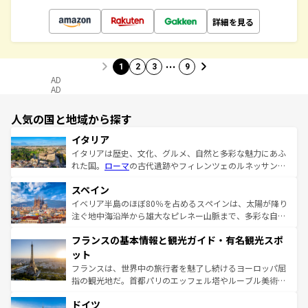
詳細を見る
…
1
2
3
9
AD
AD
人気の国と地域から探す
イタリア
イタリアは歴史、文化、グルメ、自然と多彩な魅力にあふ
れた国。
ローマ
の古代遺跡やフィレンツェのルネッサンス
美術、ヴェネツィアの運河など、歴史あるスポットはもち
スペイン
ろん、トスカーナの美しい田園風景やアマルフィ海岸の絶
景など、自然景観も見逃せない。観光の合間には、本場の
イベリア半島のほぼ80％を占めるスペインは、太陽が降り
ピザやパスタなど、絶品のイタリア料理を堪能することも
注ぐ地中海沿岸から雄大なピレネー山脈まで、多彩な自然
できる。朝目覚めてから夜眠るまで、すべての瞬間を楽し
と文化が詰まったヨーロッパ屈指の旅行先だ。多様な地域
フランスの基本情報と観光ガイド・有名観光スポ
ませてくれるイタリアで、忘れられない旅をしてみよう！
文化が根付くこの国では、情熱的なフラメンコ、熱気あふ
なお、新着のイタリア情報は
コンテンツ一覧
を参照してほ
れる闘牛、そして美味しいタパスが生活の一部となってい
ット
しい。
る。首都マドリードの洗練された雰囲気や、バルセロナの
フランスは、世界中の旅行者を魅了し続けるヨーロッパ屈
アートに溢れた街角から、地方では古代ローマ遺跡や中世
指の観光地だ。首都パリのエッフェル塔やルーブル美術館
の城塞都市、穏やかなビーチリゾートまで多彩な表情を見
といった象徴的なスポットから、田舎町の古風な美しさま
せる。地方によって風土や気候が異なるスペインはその個
ドイツ
で、幅広い魅力が詰まっている。華麗な宮殿、歴史的な大