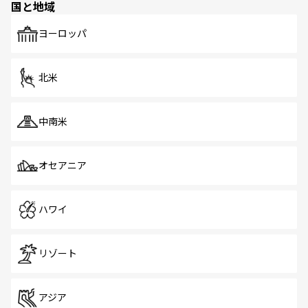
国と地域
発見がある。さらに、治安のよさや充実した公共交通機関
も、旅行者にとっては魅力的なポイント。グルメも豊富
で、ホーカーズは地元の風情を楽しめる外せないスポット
ヨーロッパ
だ。訪れる人を飽きさせないシンガポールで、多様な魅力
を体感しよう。 なお、新着のシンガポール情報は
コンテン
ツ一覧
を参照してほしい。
北米
中南米
オセアニア
ハワイ
リゾート
アジア