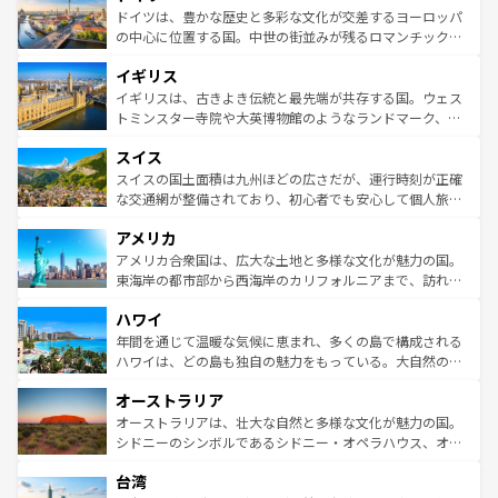
性で訪れる人を魅了する。 なお、新着のスペイン情報は
コ
聖堂、美しいビーチ、そして豊かな自然が、訪れる者を心
ドイツは、豊かな歴史と多彩な文化が交差するヨーロッパ
ンテンツ一覧
を参照してほしい。
から魅了する。また、フランスは美食の国としても知ら
の中心に位置する国。中世の街並みが残るロマンチック街
れ、フランス料理はユネスコ無形文化遺産にも登録されて
道から、未来を先取りするようなモダンな都市まで多様な
イギリス
いる。シャンパンの発祥地であるランス、プロヴァンスの
顔を持つこの国は、どこを歩いても飽きることがない。ベ
香り高いラベンダー畑など、多彩な楽しみ方が可能だ。さ
ルリンの文化的活気、バイエルン州のアルプスの絶景、そ
イギリスは、古きよき伝統と最先端が共存する国。ウェス
らに、パリ以外の地域にも魅力が溢れており、どの街角に
してライン川沿いのワイン畑といった風景は必見。ビール
トミンスター寺院や大英博物館のようなランドマーク、歴
も豊かな歴史と文化が息づいている。パリ以外の個性あふ
とソーセージを味わいながら地元の人と過ごす楽しい時間
史ある大学都市、美しい丘陵地帯や牧歌的な風景など、エ
れる地方に足を運ぶとそれぞれで全く異なる文化を体験で
スイス
は、お酒好きな人にはぜひ体験してほしい。 なお、新着の
リアごとに異なる魅力がある。また、優雅なアフタヌーン
きるだろう。 なお、新着のフランス情報は
コンテンツ一覧
ドイツ情報は
コンテンツ一覧
を参照してほしい。
ティー、ビール好きにはたまらない英国パブ、サッカー観
スイスの国土面積は九州ほどの広さだが、運行時刻が正確
を参照してほしい。
戦など、本場だからこそできる体験も豊富。イギリスを旅
な交通網が整備されており、初心者でも安心して個人旅行
して楽しみつくそう。 なお、新着のイギリス情報は
コンテ
を楽しめる。日本同様に時刻表どおりの旅が可能だ。中世
アメリカ
ンツ一覧
を参照してほしい。
の建物がそのまま残る町や、スイスならではのユニークな
博物館もあり、アルプス観光だけでなく町歩きも満喫する
アメリカ合衆国は、広大な土地と多様な文化が魅力の国。
ことができる。国民の所得が高いため物価も高いが、旅行
東海岸の都市部から西海岸のカリフォルニアまで、訪れる
者向けの交通パス提供のサービスもあり、うまく活用すれ
場所ごとに異なる風景と体験が待っている。ニューヨーク
ハワイ
ば市内交通費無料で観光を楽しむこともできる。 なお、新
のような巨大都市は、観光、ショッピング、エンターテイ
着のスイス情報は
コンテンツ一覧
を参照してほしい。
ンメントが詰まった刺激的なスポットだ。一方、アメリカ
年間を通じて温暖な気候に恵まれ、多くの島で構成される
西部には大自然が広がり、グランドキャニオンやイエロー
ハワイは、どの島も独自の魅力をもっている。大自然の神
ストーン国立公園といった絶景が堪能できる。さらに、南
秘を感じたいなら、火山が生み出した壮大な景観を誇るハ
オーストラリア
部のニューオーリンズでは、音楽と美食が融合した独特の
ワイ島は見逃せない。また、定番の観光地といえばオアフ
文化が魅力。旅行者はアメリカの各地域で異なる魅力を楽
島だが、静かな自然を求めるならマウイ島やカウアイ島が
オーストラリアは、壮大な自然と多様な文化が魅力の国。
しみながら、その多様性と豊かな歴史を感じることができ
おすすめ。エメラルドグリーンに輝く海をはじめ、豊かな
シドニーのシンボルであるシドニー・オペラハウス、オー
るだろう。車でのロードトリップや列車の旅も、アメリカ
文化や歴史が息づいている。「アロハスピリット」と呼ば
ストラリア東海岸北部に広がる大サンゴ礁地帯グレートバ
ならではの贅沢な旅のスタイルだ。 なお、新着のアメリカ
台湾
れるおもてなしの心で訪れる人々を迎えてくれるハワイの
リアリーフや大陸中央部にそびえるウルル（エアーズロッ