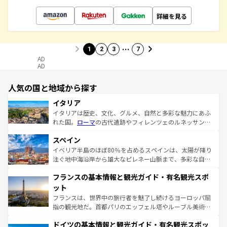
詳細を見る
…
1
2
3
7
AD
AD
人気の国と地域から探す
イタリア
イタリアは歴史、文化、グルメ、自然と多彩な魅力にあふ
れた国。
ローマ
の古代遺跡やフィレンツェのルネッサンス
美術、ヴェネツィアの運河など、歴史あるスポットはもち
スペイン
ろん、トスカーナの美しい田園風景やアマルフィ海岸の絶
景など、自然景観も見逃せない。観光の合間には、本場の
イベリア半島のほぼ80％を占めるスペインは、太陽が降り
ピザやパスタなど、絶品のイタリア料理を堪能することも
注ぐ地中海沿岸から雄大なピレネー山脈まで、多彩な自然
できる。朝目覚めてから夜眠るまで、すべての瞬間を楽し
と文化が詰まったヨーロッパ屈指の旅行先だ。多様な地域
フランスの基本情報と観光ガイド・有名観光スポ
ませてくれるイタリアで、忘れられない旅をしてみよう！
文化が根付くこの国では、情熱的なフラメンコ、熱気あふ
なお、新着のイタリア情報は
コンテンツ一覧
を参照してほ
れる闘牛、そして美味しいタパスが生活の一部となってい
ット
しい。
る。首都マドリードの洗練された雰囲気や、バルセロナの
フランスは、世界中の旅行者を魅了し続けるヨーロッパ屈
アートに溢れた街角から、地方では古代ローマ遺跡や中世
指の観光地だ。首都パリのエッフェル塔やルーブル美術館
の城塞都市、穏やかなビーチリゾートまで多彩な表情を見
といった象徴的なスポットから、田舎町の古風な美しさま
せる。地方によって風土や気候が異なるスペインはその個
ドイツの基本情報と観光ガイド・有名観光スポッ
で、幅広い魅力が詰まっている。華麗な宮殿、歴史的な大