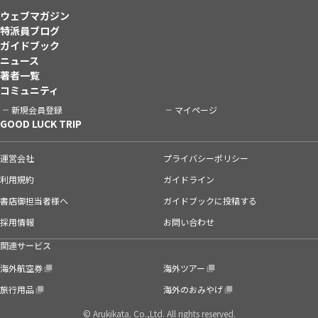
ウェブマガジン
特派員ブログ
ガイドブック
ニュース
著者一覧
コミュニティ
新規会員登録
マイページ
GOOD LUCK TRIP
運営会社
プライバシーポリシー
利用規約
ガイドライン
書店御担当者様へ
ガイドブックに投稿する
採用情報
お問い合わせ
関連サービス
海外航空券
海外ツアー
旅行用品
海外のおみやげ
© Arukikata. Co.,Ltd. All rights reserved.