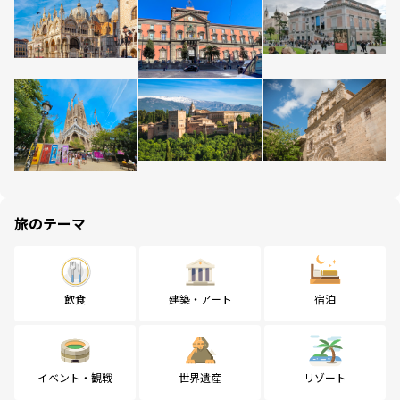
旅のテーマ
飲食
建築・アート
宿泊
イベント・観戦
世界遺産
リゾート