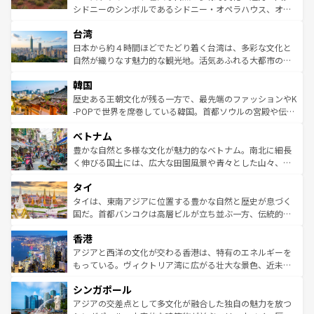
るだろう。車でのロードトリップや列車の旅も、アメリカ
文化や歴史が息づいている。「アロハスピリット」と呼ば
シドニーのシンボルであるシドニー・オペラハウス、オー
ならではの贅沢な旅のスタイルだ。 なお、新着のアメリカ
れるおもてなしの心で訪れる人々を迎えてくれるハワイの
ストラリア東海岸北部に広がる大サンゴ礁地帯グレートバ
情報は
コンテンツ一覧
を参照してほしい。
人々、おいしいローカルフードやハワイアンミュージッ
台湾
リアリーフや大陸中央部にそびえるウルル（エアーズロッ
ク、伝統的なフラダンスなど、すべてがハワイの魅力を彩
ク）、タスマニアの美しい原生林やケアンズの熱帯雨林な
日本から約４時間ほどでたどり着く台湾は、多彩な文化と
っている。訪れるたびに新しい発見と感動が待っているハ
ど、見どころがたくさん。また、カフェやワイン、オージ
自然が織りなす魅力的な観光地。活気あふれる大都市の台
ワイを、存分に味わってほしい。 なお、新着のハワイ情報
ービーフなどの食文化も豊かで、美味しいものであふれて
北やノスタルジックな町並みが人気な九份（ジォウフェ
は
コンテンツ一覧
を参照してほしい。
韓国
いる。アクティビティも充実しており、サーフィンやダイ
ン）、静ひつな山岳地帯である台湾東部など、都市の喧騒
ビング、ハイキングなど、アウトドア好きにはたまらな
と山間の静けさが共存しており、訪れる人に新しい発見と
歴史ある王朝文化が残る一方で、最先端のファッションやK
い。オーストラリアの多彩な魅力を存分に味わいつくそ
驚きをもたらしてくれる。また、奥深い台湾の食文化も魅
-POPで世界を席巻している韓国。首都ソウルの宮殿や伝統
う。 なお、新着のオーストラリア情報は
コンテンツ一覧
を
力で、夜市などの屋台グルメから高級料理、ヘルシーで美
家屋が並ぶエリアでは韓国の歴史と文化に浸ることがで
参照してほしい。
ベトナム
容にもいいと評判のスイーツなど、バラエティ豊かな料理
き、地方に足を延ばせば四季折々の自然美を楽しむことが
が味わえる。 なお、新着の台湾情報は
コンテンツ一覧
を参
できる。そして、キムチや焼肉、絶品のストリートフード
豊かな自然と多様な文化が魅力的なベトナム。南北に細長
照してほしい。
まで、さまざまな韓国料理が待っている。夜には、韓国な
く伸びる国土には、広大な田園風景や青々とした山々、世
らではのナイトライフも堪能できる。あたたかいホスピタ
界遺産に登録された壮大な自然景観が点在し、都市部では
タイ
リティに包まれながら、韓国の多彩な魅力を心ゆくまで味
急速な発展と共に伝統が息づく。ハノイの古い町並みやホ
わってみてほしい。 なお、新着の韓国情報は
コンテンツ一
ーチミン市のフランス統治時代の建物も、独特の雰囲気を
タイは、東南アジアに位置する豊かな自然と歴史が息づく
覧
を参照してほしい。
醸し出している。また、バラエティの豊かさとおいしさで
国だ。首都バンコクは高層ビルが立ち並ぶ一方、伝統的な
世界中の食通を魅了してやまないベトナム料理も魅力のひ
寺院や市場がいたるところに点在し、古きよき文化と現代
香港
とつ。フォーやバインミー、ベトナムコーヒーなどは、ぜ
の活気が交差している。北部ではチェンマイなどの山岳地
ひ現地で味わいたい。どの地域を訪れてもあたたかい人々
帯で自然と触れ合い、南部ではプーケットやクラビの美し
アジアと西洋の文化が交わる香港は、特有のエネルギーを
が旅行者を迎えてくれるので、きっと忘れられない旅にな
いビーチでリゾート気分を楽しむことができる。タイ料理
もっている。ヴィクトリア湾に広がる壮大な景色、近未来
るはずだ。 なお、新着のベトナム情報は
コンテンツ一覧
を
は世界的に有名で、屋台から高級レストランまで味覚を刺
的なアートスポット、そして歴史と現代が融合した町並
参照してほしい。
シンガポール
激する。気候は一年中温暖で、どの季節にも異なる楽しみ
み、どこを訪れても感動するはず。観光スポットが密集し
が待っている。親しみやすいタイの人々、仏教を中心とし
ており、効率よく見どころを回れるのも魅力。息をのむよ
アジアの交差点として多文化が融合した独自の魅力を放つ