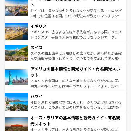
性で訪れる人を魅了する。 なお、新着のスペイン情報は
コ
聖堂、美しいビーチ、そして豊かな自然が、訪れる者を心
ト
ンテンツ一覧
を参照してほしい。
から魅了する。また、フランスは美食の国としても知ら
ドイツは、豊かな歴史と多彩な文化が交差するヨーロッパ
れ、フランス料理はユネスコ無形文化遺産にも登録されて
の中心に位置する国。中世の街並みが残るロマンチック街
いる。シャンパンの発祥地であるランス、プロヴァンスの
道から、未来を先取りするようなモダンな都市まで多様な
香り高いラベンダー畑など、多彩な楽しみ方が可能だ。さ
イギリス
顔を持つこの国は、どこを歩いても飽きることがない。ベ
らに、パリ以外の地域にも魅力が溢れており、どの街角に
ルリンの文化的活気、バイエルン州のアルプスの絶景、そ
イギリスは、古きよき伝統と最先端が共存する国。ウェス
も豊かな歴史と文化が息づいている。パリ以外の個性あふ
してライン川沿いのワイン畑といった風景は必見。ビール
トミンスター寺院や大英博物館のようなランドマーク、歴
れる地方に足を運ぶとそれぞれで全く異なる文化を体験で
とソーセージを味わいながら地元の人と過ごす楽しい時間
史ある大学都市、美しい丘陵地帯や牧歌的な風景など、エ
きるだろう。 なお、新着のフランス情報は
コンテンツ一覧
スイス
は、お酒好きな人にはぜひ体験してほしい。 なお、新着の
リアごとに異なる魅力がある。また、優雅なアフタヌーン
を参照してほしい。
ドイツ情報は
コンテンツ一覧
を参照してほしい。
ティー、ビール好きにはたまらない英国パブ、サッカー観
スイスの国土面積は九州ほどの広さだが、運行時刻が正確
戦など、本場だからこそできる体験も豊富。イギリスを旅
な交通網が整備されており、初心者でも安心して個人旅行
して楽しみつくそう。 なお、新着のイギリス情報は
コンテ
を楽しめる。日本同様に時刻表どおりの旅が可能だ。中世
アメリカの基本情報と観光ガイド・有名観光スポ
ンツ一覧
を参照してほしい。
の建物がそのまま残る町や、スイスならではのユニークな
博物館もあり、アルプス観光だけでなく町歩きも満喫する
ット
ことができる。国民の所得が高いため物価も高いが、旅行
アメリカ合衆国は、広大な土地と多様な文化が魅力の国。
者向けの交通パス提供のサービスもあり、うまく活用すれ
東海岸の都市部から西海岸のカリフォルニアまで、訪れる
ば市内交通費無料で観光を楽しむこともできる。 なお、新
場所ごとに異なる風景と体験が待っている。ニューヨーク
着のスイス情報は
コンテンツ一覧
を参照してほしい。
ハワイ
のような巨大都市は、観光、ショッピング、エンターテイ
ンメントが詰まった刺激的なスポットだ。一方、アメリカ
年間を通じて温暖な気候に恵まれ、多くの島で構成される
西部には大自然が広がり、グランドキャニオンやイエロー
ハワイは、どの島も独自の魅力をもっている。大自然の神
ストーン国立公園といった絶景が堪能できる。さらに、南
秘を感じたいなら、火山が生み出した壮大な景観を誇るハ
オーストラリアの基本情報と観光ガイド・有名観
部のニューオーリンズでは、音楽と美食が融合した独特の
ワイ島は見逃せない。また、定番の観光地といえばオアフ
文化が魅力。旅行者はアメリカの各地域で異なる魅力を楽
島だが、静かな自然を求めるならマウイ島やカウアイ島が
光スポット
しみながら、その多様性と豊かな歴史を感じることができ
おすすめ。エメラルドグリーンに輝く海をはじめ、豊かな
オーストラリアは、壮大な自然と多様な文化が魅力の国。