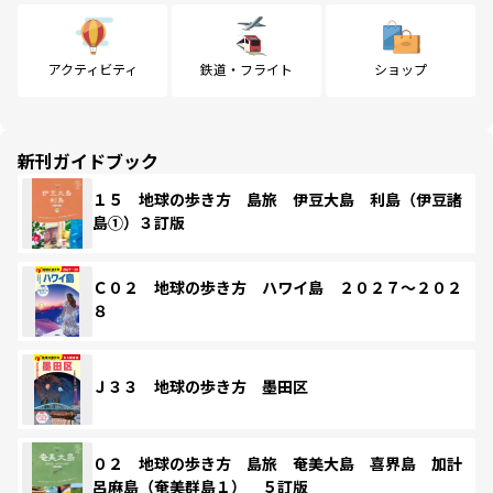
アクティビティ
鉄道・フライト
ショップ
新刊ガイドブック
１５ 地球の歩き方 島旅 伊豆大島 利島（伊豆諸
島①）３訂版
Ｃ０２ 地球の歩き方 ハワイ島 ２０２７～２０２
８
Ｊ３３ 地球の歩き方 墨田区
０２ 地球の歩き方 島旅 奄美大島 喜界島 加計
呂麻島（奄美群島１） ５訂版