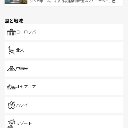
た文化、そして多様な観光資源が、訪れる旅人を魅了し続
うな絶景から文化的な体験まで、香港を存分に楽しみ尽く
シンガポール。未来的な建築物が並ぶマリーナベイ、歴史
ける。 なお、新着のタイ情報は
コンテンツ一覧
を参照して
そう。 なお、新着の香港情報は
コンテンツ一覧
を参照して
と伝統を感じられるエスニックタウン、多数の緑豊かな公
ほしい。
ほしい。
園や自然保護区など、自然が調和した近代的な景観と文化
の多様性あふれるカラフルな町は、どこを歩いても新しい
国と地域
発見がある。さらに、治安のよさや充実した公共交通機関
も、旅行者にとっては魅力的なポイント。グルメも豊富
で、ホーカーズは地元の風情を楽しめる外せないスポット
ヨーロッパ
だ。訪れる人を飽きさせないシンガポールで、多様な魅力
を体感しよう。 なお、新着のシンガポール情報は
コンテン
ツ一覧
を参照してほしい。
北米
中南米
オセアニア
ハワイ
リゾート