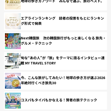
地球の歩き方アワード みんなで選ぶ、旅のベスト。
エアラインランキング 読者の投票をもとにランキン
グ形式で発表
Next韓国旅 次の韓国旅行がもっと楽しくなる 旅先・
グルメ・テクニック
旬な“あの人”が「旅」をテーマに語るインタビュー連
載 MY TRAVEL STORY
今、こんな旅がしてみたい！地球の歩き方が選ぶ2026
年絶対行くべき旅先30
コスパもタイパもかなえる！賢者の旅テクニック