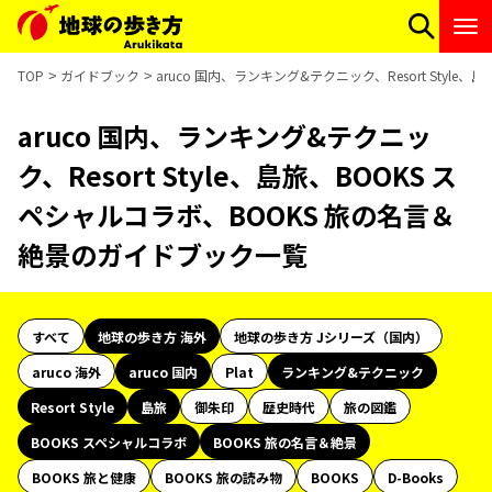
TOP
ガイドブック
aruco 国内、ランキング&テクニック、Resort Sty
aruco 国内、ランキング&テクニッ
ク、Resort Style、島旅、BOOKS ス
ペシャルコラボ、BOOKS 旅の名言＆
絶景のガイドブック一覧
すべて
地球の歩き方 海外
地球の歩き方 Jシリーズ（国内）
aruco 海外
aruco 国内
Plat
ランキング&テクニック
Resort Style
島旅
御朱印
歴史時代
旅の図鑑
BOOKS スペシャルコラボ
BOOKS 旅の名言＆絶景
BOOKS 旅と健康
BOOKS 旅の読み物
BOOKS
D-Books