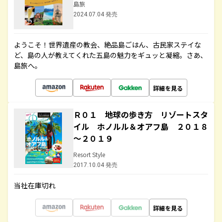
島旅
2024.07.04 発売
ようこそ！世界遺産の教会、絶品島ごはん、古民家ステイな
ど、島の人が教えてくれた五島の魅力をギュッと凝縮。さあ、
島旅へ。
詳細を見る
Ｒ０１ 地球の歩き方 リゾートスタ
イル ホノルル＆オアフ島 ２０１８
～２０１９
Resort Style
2017.10.04 発売
当社在庫切れ
詳細を見る