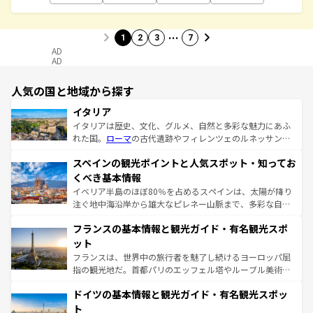
…
1
2
3
7
AD
AD
人気の国と地域から探す
イタリア
イタリアは歴史、文化、グルメ、自然と多彩な魅力にあふ
れた国。
ローマ
の古代遺跡やフィレンツェのルネッサンス
美術、ヴェネツィアの運河など、歴史あるスポットはもち
スペインの観光ポイントと人気スポット・知ってお
ろん、トスカーナの美しい田園風景やアマルフィ海岸の絶
景など、自然景観も見逃せない。観光の合間には、本場の
くべき基本情報
ピザやパスタなど、絶品のイタリア料理を堪能することも
イベリア半島のほぼ80％を占めるスペインは、太陽が降り
できる。朝目覚めてから夜眠るまで、すべての瞬間を楽し
注ぐ地中海沿岸から雄大なピレネー山脈まで、多彩な自然
ませてくれるイタリアで、忘れられない旅をしてみよう！
と文化が詰まったヨーロッパ屈指の旅行先だ。多様な地域
なお、新着のイタリア情報は
コンテンツ一覧
を参照してほ
フランスの基本情報と観光ガイド・有名観光スポ
文化が根付くこの国では、情熱的なフラメンコ、熱気あふ
しい。
れる闘牛、そして美味しいタパスが生活の一部となってい
ット
る。首都マドリードの洗練された雰囲気や、バルセロナの
フランスは、世界中の旅行者を魅了し続けるヨーロッパ屈
アートに溢れた街角から、地方では古代ローマ遺跡や中世
指の観光地だ。首都パリのエッフェル塔やルーブル美術館
の城塞都市、穏やかなビーチリゾートまで多彩な表情を見
といった象徴的なスポットから、田舎町の古風な美しさま
せる。地方によって風土や気候が異なるスペインはその個
ドイツの基本情報と観光ガイド・有名観光スポッ
で、幅広い魅力が詰まっている。華麗な宮殿、歴史的な大
性で訪れる人を魅了する。 なお、新着のスペイン情報は
コ
聖堂、美しいビーチ、そして豊かな自然が、訪れる者を心
ト