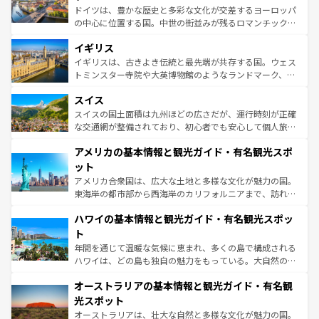
ンテンツ一覧
を参照してほしい。
から魅了する。また、フランスは美食の国としても知ら
ドイツは、豊かな歴史と多彩な文化が交差するヨーロッパ
れ、フランス料理はユネスコ無形文化遺産にも登録されて
の中心に位置する国。中世の街並みが残るロマンチック街
いる。シャンパンの発祥地であるランス、プロヴァンスの
道から、未来を先取りするようなモダンな都市まで多様な
香り高いラベンダー畑など、多彩な楽しみ方が可能だ。さ
イギリス
顔を持つこの国は、どこを歩いても飽きることがない。ベ
らに、パリ以外の地域にも魅力が溢れており、どの街角に
ルリンの文化的活気、バイエルン州のアルプスの絶景、そ
イギリスは、古きよき伝統と最先端が共存する国。ウェス
も豊かな歴史と文化が息づいている。パリ以外の個性あふ
してライン川沿いのワイン畑といった風景は必見。ビール
トミンスター寺院や大英博物館のようなランドマーク、歴
れる地方に足を運ぶとそれぞれで全く異なる文化を体験で
とソーセージを味わいながら地元の人と過ごす楽しい時間
史ある大学都市、美しい丘陵地帯や牧歌的な風景など、エ
きるだろう。 なお、新着のフランス情報は
コンテンツ一覧
スイス
は、お酒好きな人にはぜひ体験してほしい。 なお、新着の
リアごとに異なる魅力がある。また、優雅なアフタヌーン
を参照してほしい。
ドイツ情報は
コンテンツ一覧
を参照してほしい。
ティー、ビール好きにはたまらない英国パブ、サッカー観
スイスの国土面積は九州ほどの広さだが、運行時刻が正確
戦など、本場だからこそできる体験も豊富。イギリスを旅
な交通網が整備されており、初心者でも安心して個人旅行
して楽しみつくそう。 なお、新着のイギリス情報は
コンテ
を楽しめる。日本同様に時刻表どおりの旅が可能だ。中世
アメリカの基本情報と観光ガイド・有名観光スポ
ンツ一覧
を参照してほしい。
の建物がそのまま残る町や、スイスならではのユニークな
博物館もあり、アルプス観光だけでなく町歩きも満喫する
ット
ことができる。国民の所得が高いため物価も高いが、旅行
アメリカ合衆国は、広大な土地と多様な文化が魅力の国。
者向けの交通パス提供のサービスもあり、うまく活用すれ
東海岸の都市部から西海岸のカリフォルニアまで、訪れる
ば市内交通費無料で観光を楽しむこともできる。 なお、新
場所ごとに異なる風景と体験が待っている。ニューヨーク
着のスイス情報は
コンテンツ一覧
を参照してほしい。
ハワイの基本情報と観光ガイド・有名観光スポッ
のような巨大都市は、観光、ショッピング、エンターテイ
ンメントが詰まった刺激的なスポットだ。一方、アメリカ
ト
西部には大自然が広がり、グランドキャニオンやイエロー
年間を通じて温暖な気候に恵まれ、多くの島で構成される
ストーン国立公園といった絶景が堪能できる。さらに、南
ハワイは、どの島も独自の魅力をもっている。大自然の神
部のニューオーリンズでは、音楽と美食が融合した独特の
秘を感じたいなら、火山が生み出した壮大な景観を誇るハ
文化が魅力。旅行者はアメリカの各地域で異なる魅力を楽
オーストラリアの基本情報と観光ガイド・有名観
ワイ島は見逃せない。また、定番の観光地といえばオアフ
しみながら、その多様性と豊かな歴史を感じることができ
島だが、静かな自然を求めるならマウイ島やカウアイ島が
光スポット
るだろう。車でのロードトリップや列車の旅も、アメリカ
おすすめ。エメラルドグリーンに輝く海をはじめ、豊かな
オーストラリアは、壮大な自然と多様な文化が魅力の国。