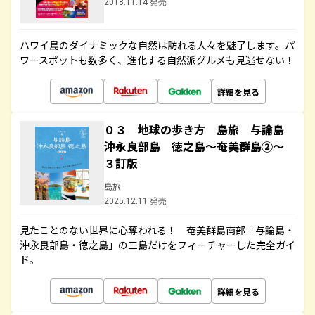
2018.11.14 発売
ハワイ島のダイナミックな自然は訪れる人々を魅了します。パ
ワースポットも数多く、進化する自然派グルメも見逃せない！
詳細を見る
０３ 地球の歩き方 島旅 与論島
沖永良部島 徳之島～奄美群島②～
３訂版
島旅
2025.12.11 発売
見たことのない世界に心奪われる！ 奄美群島南部「与論島・
沖永良部島・徳之島」の三島だけをフィーチャーした完全ガイ
ド。
詳細を見る