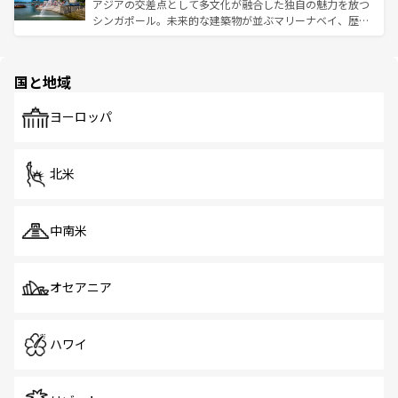
うな絶景から文化的な体験まで、香港を存分に楽しみ尽く
アジアの交差点として多文化が融合した独自の魅力を放つ
ける。 なお、新着のタイ情報は
コンテンツ一覧
を参照して
そう。 なお、新着の香港情報は
コンテンツ一覧
を参照して
シンガポール。未来的な建築物が並ぶマリーナベイ、歴史
ほしい。
ほしい。
と伝統を感じられるエスニックタウン、多数の緑豊かな公
園や自然保護区など、自然が調和した近代的な景観と文化
の多様性あふれるカラフルな町は、どこを歩いても新しい
国と地域
発見がある。さらに、治安のよさや充実した公共交通機関
も、旅行者にとっては魅力的なポイント。グルメも豊富
で、ホーカーズは地元の風情を楽しめる外せないスポット
ヨーロッパ
だ。訪れる人を飽きさせないシンガポールで、多様な魅力
を体感しよう。 なお、新着のシンガポール情報は
コンテン
ツ一覧
を参照してほしい。
北米
中南米
オセアニア
ハワイ