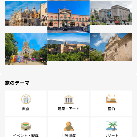
旅のテーマ
飲食
建築・アート
宿泊
イベント・観戦
世界遺産
リゾート