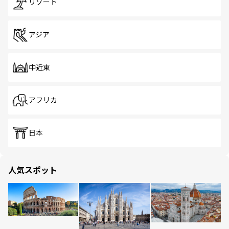
リゾート
アジア
中近東
アフリカ
日本
人気スポット