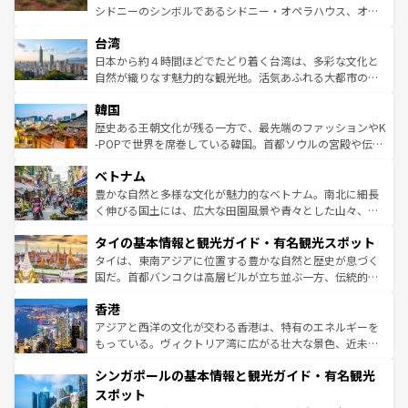
ならではの贅沢な旅のスタイルだ。 なお、新着のアメリカ
文化や歴史が息づいている。「アロハスピリット」と呼ば
シドニーのシンボルであるシドニー・オペラハウス、オー
情報は
コンテンツ一覧
を参照してほしい。
れるおもてなしの心で訪れる人々を迎えてくれるハワイの
ストラリア東海岸北部に広がる大サンゴ礁地帯グレートバ
人々、おいしいローカルフードやハワイアンミュージッ
台湾
リアリーフや大陸中央部にそびえるウルル（エアーズロッ
ク、伝統的なフラダンスなど、すべてがハワイの魅力を彩
ク）、タスマニアの美しい原生林やケアンズの熱帯雨林な
日本から約４時間ほどでたどり着く台湾は、多彩な文化と
っている。訪れるたびに新しい発見と感動が待っているハ
ど、見どころがたくさん。また、カフェやワイン、オージ
自然が織りなす魅力的な観光地。活気あふれる大都市の台
ワイを、存分に味わってほしい。 なお、新着のハワイ情報
ービーフなどの食文化も豊かで、美味しいものであふれて
北やノスタルジックな町並みが人気な九份（ジォウフェ
は
コンテンツ一覧
を参照してほしい。
韓国
いる。アクティビティも充実しており、サーフィンやダイ
ン）、静ひつな山岳地帯である台湾東部など、都市の喧騒
ビング、ハイキングなど、アウトドア好きにはたまらな
と山間の静けさが共存しており、訪れる人に新しい発見と
歴史ある王朝文化が残る一方で、最先端のファッションやK
い。オーストラリアの多彩な魅力を存分に味わいつくそ
驚きをもたらしてくれる。また、奥深い台湾の食文化も魅
-POPで世界を席巻している韓国。首都ソウルの宮殿や伝統
う。 なお、新着のオーストラリア情報は
コンテンツ一覧
を
力で、夜市などの屋台グルメから高級料理、ヘルシーで美
家屋が並ぶエリアでは韓国の歴史と文化に浸ることがで
参照してほしい。
ベトナム
容にもいいと評判のスイーツなど、バラエティ豊かな料理
き、地方に足を延ばせば四季折々の自然美を楽しむことが
が味わえる。 なお、新着の台湾情報は
コンテンツ一覧
を参
できる。そして、キムチや焼肉、絶品のストリートフード
豊かな自然と多様な文化が魅力的なベトナム。南北に細長
照してほしい。
まで、さまざまな韓国料理が待っている。夜には、韓国な
く伸びる国土には、広大な田園風景や青々とした山々、世
らではのナイトライフも堪能できる。あたたかいホスピタ
界遺産に登録された壮大な自然景観が点在し、都市部では
タイの基本情報と観光ガイド・有名観光スポット
リティに包まれながら、韓国の多彩な魅力を心ゆくまで味
急速な発展と共に伝統が息づく。ハノイの古い町並みやホ
わってみてほしい。 なお、新着の韓国情報は
コンテンツ一
ーチミン市のフランス統治時代の建物も、独特の雰囲気を
タイは、東南アジアに位置する豊かな自然と歴史が息づく
覧
を参照してほしい。
醸し出している。また、バラエティの豊かさとおいしさで
国だ。首都バンコクは高層ビルが立ち並ぶ一方、伝統的な
世界中の食通を魅了してやまないベトナム料理も魅力のひ
寺院や市場がいたるところに点在し、古きよき文化と現代
香港
とつ。フォーやバインミー、ベトナムコーヒーなどは、ぜ
の活気が交差している。北部ではチェンマイなどの山岳地
ひ現地で味わいたい。どの地域を訪れてもあたたかい人々
帯で自然と触れ合い、南部ではプーケットやクラビの美し
アジアと西洋の文化が交わる香港は、特有のエネルギーを
が旅行者を迎えてくれるので、きっと忘れられない旅にな
いビーチでリゾート気分を楽しむことができる。タイ料理
もっている。ヴィクトリア湾に広がる壮大な景色、近未来
るはずだ。 なお、新着のベトナム情報は
コンテンツ一覧
を
は世界的に有名で、屋台から高級レストランまで味覚を刺
的なアートスポット、そして歴史と現代が融合した町並
参照してほしい。
シンガポールの基本情報と観光ガイド・有名観光
激する。気候は一年中温暖で、どの季節にも異なる楽しみ
み、どこを訪れても感動するはず。観光スポットが密集し
が待っている。親しみやすいタイの人々、仏教を中心とし
ており、効率よく見どころを回れるのも魅力。息をのむよ
スポット
た文化、そして多様な観光資源が、訪れる旅人を魅了し続