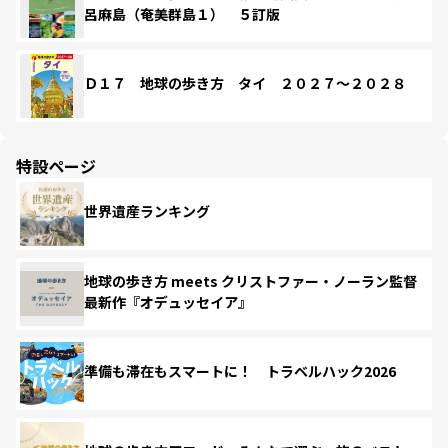
呂麻島（奄美群島１） ５訂版
Ｄ１７ 地球の歩き方 タイ ２０２７～２０２８
特設ページ
世界遺産ランキング
地球の歩き方 meets クリストファー・ノーラン監督
最新作『オデュッセイア』
準備も滞在もスマートに！ トラベルハック2026