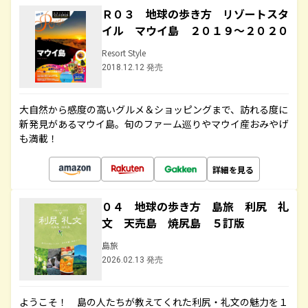
Ｒ０３ 地球の歩き方 リゾートスタ
イル マウイ島 ２０１９～２０２０
Resort Style
2018.12.12 発売
大自然から感度の高いグルメ＆ショッピングまで、訪れる度に
新発見があるマウイ島。旬のファーム巡りやマウイ産おみやげ
も満載！
詳細を見る
０４ 地球の歩き方 島旅 利尻 礼
文 天売島 焼尻島 ５訂版
島旅
2026.02.13 発売
ようこそ！ 島の人たちが教えてくれた利尻・礼文の魅力を１