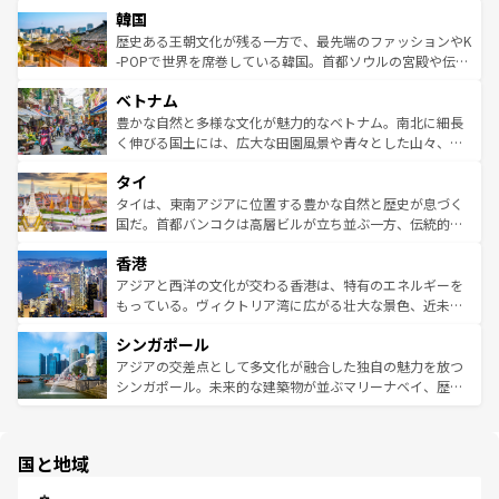
ワイを、存分に味わってほしい。 なお、新着のハワイ情報
韓国
いる。アクティビティも充実しており、サーフィンやダイ
ン）、静ひつな山岳地帯である台湾東部など、都市の喧騒
は
コンテンツ一覧
を参照してほしい。
ビング、ハイキングなど、アウトドア好きにはたまらな
と山間の静けさが共存しており、訪れる人に新しい発見と
歴史ある王朝文化が残る一方で、最先端のファッションやK
い。オーストラリアの多彩な魅力を存分に味わいつくそ
驚きをもたらしてくれる。また、奥深い台湾の食文化も魅
-POPで世界を席巻している韓国。首都ソウルの宮殿や伝統
う。 なお、新着のオーストラリア情報は
コンテンツ一覧
を
力で、夜市などの屋台グルメから高級料理、ヘルシーで美
家屋が並ぶエリアでは韓国の歴史と文化に浸ることがで
参照してほしい。
ベトナム
容にもいいと評判のスイーツなど、バラエティ豊かな料理
き、地方に足を延ばせば四季折々の自然美を楽しむことが
が味わえる。 なお、新着の台湾情報は
コンテンツ一覧
を参
できる。そして、キムチや焼肉、絶品のストリートフード
豊かな自然と多様な文化が魅力的なベトナム。南北に細長
照してほしい。
まで、さまざまな韓国料理が待っている。夜には、韓国な
く伸びる国土には、広大な田園風景や青々とした山々、世
らではのナイトライフも堪能できる。あたたかいホスピタ
界遺産に登録された壮大な自然景観が点在し、都市部では
タイ
リティに包まれながら、韓国の多彩な魅力を心ゆくまで味
急速な発展と共に伝統が息づく。ハノイの古い町並みやホ
わってみてほしい。 なお、新着の韓国情報は
コンテンツ一
ーチミン市のフランス統治時代の建物も、独特の雰囲気を
タイは、東南アジアに位置する豊かな自然と歴史が息づく
覧
を参照してほしい。
醸し出している。また、バラエティの豊かさとおいしさで
国だ。首都バンコクは高層ビルが立ち並ぶ一方、伝統的な
世界中の食通を魅了してやまないベトナム料理も魅力のひ
寺院や市場がいたるところに点在し、古きよき文化と現代
香港
とつ。フォーやバインミー、ベトナムコーヒーなどは、ぜ
の活気が交差している。北部ではチェンマイなどの山岳地
ひ現地で味わいたい。どの地域を訪れてもあたたかい人々
帯で自然と触れ合い、南部ではプーケットやクラビの美し
アジアと西洋の文化が交わる香港は、特有のエネルギーを
が旅行者を迎えてくれるので、きっと忘れられない旅にな
いビーチでリゾート気分を楽しむことができる。タイ料理
もっている。ヴィクトリア湾に広がる壮大な景色、近未来
るはずだ。 なお、新着のベトナム情報は
コンテンツ一覧
を
は世界的に有名で、屋台から高級レストランまで味覚を刺
的なアートスポット、そして歴史と現代が融合した町並
参照してほしい。
シンガポール
激する。気候は一年中温暖で、どの季節にも異なる楽しみ
み、どこを訪れても感動するはず。観光スポットが密集し
が待っている。親しみやすいタイの人々、仏教を中心とし
ており、効率よく見どころを回れるのも魅力。息をのむよ
アジアの交差点として多文化が融合した独自の魅力を放つ
た文化、そして多様な観光資源が、訪れる旅人を魅了し続
うな絶景から文化的な体験まで、香港を存分に楽しみ尽く
シンガポール。未来的な建築物が並ぶマリーナベイ、歴史
ける。 なお、新着のタイ情報は
コンテンツ一覧
を参照して
そう。 なお、新着の香港情報は
コンテンツ一覧
を参照して
と伝統を感じられるエスニックタウン、多数の緑豊かな公
ほしい。
ほしい。
園や自然保護区など、自然が調和した近代的な景観と文化
の多様性あふれるカラフルな町は、どこを歩いても新しい
国と地域
発見がある。さらに、治安のよさや充実した公共交通機関
も、旅行者にとっては魅力的なポイント。グルメも豊富