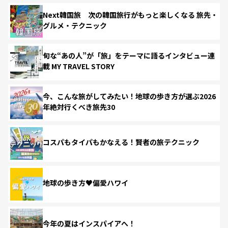
Next韓国旅 次の韓国旅行がもっと楽しくなる 旅先・
グルメ・テクニック
旬な“あの人”が「旅」をテーマに語るインタビュー連
載 MY TRAVEL STORY
今、こんな旅がしてみたい！地球の歩き方が選ぶ2026
年絶対行くべき旅先30
コスパもタイパもかなえる！賢者の旅テクニック
地球の歩き方♥偏愛ハワイ
今年の夏はインスパイアへ！