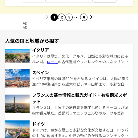
…
1
2
3
8
AD
AD
人気の国と地域から探す
イタリア
イタリアは歴史、文化、グルメ、自然と多彩な魅力にあふ
れた国。
ローマ
の古代遺跡やフィレンツェのルネッサンス
美術、ヴェネツィアの運河など、歴史あるスポットはもち
スペイン
ろん、トスカーナの美しい田園風景やアマルフィ海岸の絶
景など、自然景観も見逃せない。観光の合間には、本場の
イベリア半島のほぼ80％を占めるスペインは、太陽が降り
ピザやパスタなど、絶品のイタリア料理を堪能することも
注ぐ地中海沿岸から雄大なピレネー山脈まで、多彩な自然
できる。朝目覚めてから夜眠るまで、すべての瞬間を楽し
と文化が詰まったヨーロッパ屈指の旅行先だ。多様な地域
フランスの基本情報と観光ガイド・有名観光スポ
ませてくれるイタリアで、忘れられない旅をしてみよう！
文化が根付くこの国では、情熱的なフラメンコ、熱気あふ
なお、新着のイタリア情報は
コンテンツ一覧
を参照してほ
れる闘牛、そして美味しいタパスが生活の一部となってい
ット
しい。
る。首都マドリードの洗練された雰囲気や、バルセロナの
フランスは、世界中の旅行者を魅了し続けるヨーロッパ屈
アートに溢れた街角から、地方では古代ローマ遺跡や中世
指の観光地だ。首都パリのエッフェル塔やルーブル美術館
の城塞都市、穏やかなビーチリゾートまで多彩な表情を見
といった象徴的なスポットから、田舎町の古風な美しさま
せる。地方によって風土や気候が異なるスペインはその個
ドイツ
で、幅広い魅力が詰まっている。華麗な宮殿、歴史的な大
性で訪れる人を魅了する。 なお、新着のスペイン情報は
コ
聖堂、美しいビーチ、そして豊かな自然が、訪れる者を心
ドイツは、豊かな歴史と多彩な文化が交差するヨーロッパ
ンテンツ一覧
を参照してほしい。
から魅了する。また、フランスは美食の国としても知ら
の中心に位置する国。中世の街並みが残るロマンチック街