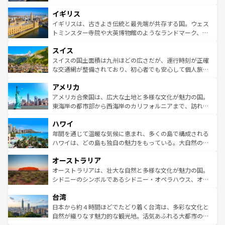
れ、フランス料理はユネスコ無形文化遺産にも登録されて
道から、未来を先取りするようなモダンな都市まで多様な
イギリス
いる。シャンパンの発祥地であるランス、プロヴァンスの
顔を持つこの国は、どこを歩いても飽きることがない。ベ
香り高いラベンダー畑など、多彩な楽しみ方が可能だ。さ
ルリンの文化的活気、バイエルン州のアルプスの絶景、そ
イギリスは、古きよき伝統と最先端が共存する国。ウェス
らに、パリ以外の地域にも魅力が溢れており、どの街角に
してライン川沿いのワイン畑といった風景は必見。ビール
トミンスター寺院や大英博物館のようなランドマーク、歴
も豊かな歴史と文化が息づいている。パリ以外の個性あふ
とソーセージを味わいながら地元の人と過ごす楽しい時間
史ある大学都市、美しい丘陵地帯や牧歌的な風景など、エ
れる地方に足を運ぶとそれぞれで全く異なる文化を体験で
スイス
は、お酒好きな人にはぜひ体験してほしい。 なお、新着の
リアごとに異なる魅力がある。また、優雅なアフタヌーン
きるだろう。 なお、新着のフランス情報は
コンテンツ一覧
ドイツ情報は
コンテンツ一覧
を参照してほしい。
ティー、ビール好きにはたまらない英国パブ、サッカー観
スイスの国土面積は九州ほどの広さだが、運行時刻が正確
を参照してほしい。
戦など、本場だからこそできる体験も豊富。イギリスを旅
な交通網が整備されており、初心者でも安心して個人旅行
して楽しみつくそう。 なお、新着のイギリス情報は
コンテ
を楽しめる。日本同様に時刻表どおりの旅が可能だ。中世
アメリカ
ンツ一覧
を参照してほしい。
の建物がそのまま残る町や、スイスならではのユニークな
博物館もあり、アルプス観光だけでなく町歩きも満喫する
アメリカ合衆国は、広大な土地と多様な文化が魅力の国。
ことができる。国民の所得が高いため物価も高いが、旅行
東海岸の都市部から西海岸のカリフォルニアまで、訪れる
者向けの交通パス提供のサービスもあり、うまく活用すれ
場所ごとに異なる風景と体験が待っている。ニューヨーク
ハワイ
ば市内交通費無料で観光を楽しむこともできる。 なお、新
のような巨大都市は、観光、ショッピング、エンターテイ
着のスイス情報は
コンテンツ一覧
を参照してほしい。
ンメントが詰まった刺激的なスポットだ。一方、アメリカ
年間を通じて温暖な気候に恵まれ、多くの島で構成される
西部には大自然が広がり、グランドキャニオンやイエロー
ハワイは、どの島も独自の魅力をもっている。大自然の神
ストーン国立公園といった絶景が堪能できる。さらに、南
秘を感じたいなら、火山が生み出した壮大な景観を誇るハ
オーストラリア
部のニューオーリンズでは、音楽と美食が融合した独特の
ワイ島は見逃せない。また、定番の観光地といえばオアフ
文化が魅力。旅行者はアメリカの各地域で異なる魅力を楽
島だが、静かな自然を求めるならマウイ島やカウアイ島が
オーストラリアは、壮大な自然と多様な文化が魅力の国。
しみながら、その多様性と豊かな歴史を感じることができ
おすすめ。エメラルドグリーンに輝く海をはじめ、豊かな
シドニーのシンボルであるシドニー・オペラハウス、オー
るだろう。車でのロードトリップや列車の旅も、アメリカ
文化や歴史が息づいている。「アロハスピリット」と呼ば
ストラリア東海岸北部に広がる大サンゴ礁地帯グレートバ
ならではの贅沢な旅のスタイルだ。 なお、新着のアメリカ
台湾
れるおもてなしの心で訪れる人々を迎えてくれるハワイの
リアリーフや大陸中央部にそびえるウルル（エアーズロッ
情報は
コンテンツ一覧
を参照してほしい。
人々、おいしいローカルフードやハワイアンミュージッ
ク）、タスマニアの美しい原生林やケアンズの熱帯雨林な
日本から約４時間ほどでたどり着く台湾は、多彩な文化と
ク、伝統的なフラダンスなど、すべてがハワイの魅力を彩
ど、見どころがたくさん。また、カフェやワイン、オージ
自然が織りなす魅力的な観光地。活気あふれる大都市の台
っている。訪れるたびに新しい発見と感動が待っているハ
ービーフなどの食文化も豊かで、美味しいものであふれて
北やノスタルジックな町並みが人気な九份（ジォウフェ