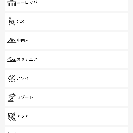
で、ホーカーズは地元の風情を楽しめる外せないスポット
ヨーロッパ
だ。訪れる人を飽きさせないシンガポールで、多様な魅力
を体感しよう。 なお、新着のシンガポール情報は
コンテン
ツ一覧
を参照してほしい。
北米
中南米
オセアニア
ハワイ
リゾート
アジア