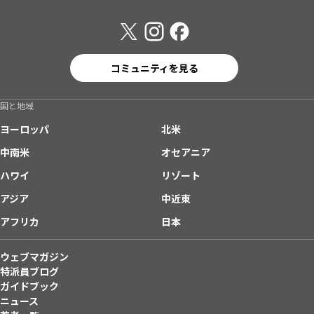
コミュニティを見る
国と地域
ヨーロッパ
北米
中南米
オセアニア
ハワイ
リゾート
アジア
中近東
アフリカ
日本
ウェブマガジン
特派員ブログ
ガイドブック
ニュース