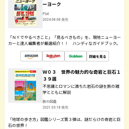
ーヨーク
Plat
2024.08.08 発売
「ＮＹでやるべきこと」「見るべきもの」を、現地ニューヨー
カーと達人編集者が厳選紹介！！ ハンディなガイドブック。
詳細を見る
Ｗ０３ 世界の魅力的な奇岩と巨石１
３９選
不思議とロマンに満ちた岩石の謎を旅の雑
学とともに解説
旅の図鑑
2021.03.18 発売
「地球の歩き方」図鑑シリーズ第３弾は、謎だらけの奇岩と巨
石の世界！