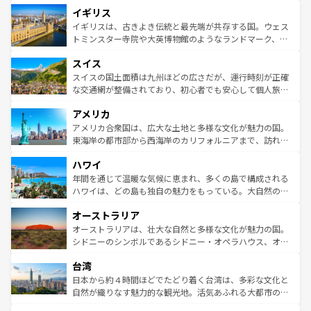
道から、未来を先取りするようなモダンな都市まで多様な
イギリス
いる。シャンパンの発祥地であるランス、プロヴァンスの
顔を持つこの国は、どこを歩いても飽きることがない。ベ
香り高いラベンダー畑など、多彩な楽しみ方が可能だ。さ
ルリンの文化的活気、バイエルン州のアルプスの絶景、そ
イギリスは、古きよき伝統と最先端が共存する国。ウェス
らに、パリ以外の地域にも魅力が溢れており、どの街角に
してライン川沿いのワイン畑といった風景は必見。ビール
トミンスター寺院や大英博物館のようなランドマーク、歴
も豊かな歴史と文化が息づいている。パリ以外の個性あふ
とソーセージを味わいながら地元の人と過ごす楽しい時間
史ある大学都市、美しい丘陵地帯や牧歌的な風景など、エ
れる地方に足を運ぶとそれぞれで全く異なる文化を体験で
スイス
は、お酒好きな人にはぜひ体験してほしい。 なお、新着の
リアごとに異なる魅力がある。また、優雅なアフタヌーン
きるだろう。 なお、新着のフランス情報は
コンテンツ一覧
ドイツ情報は
コンテンツ一覧
を参照してほしい。
ティー、ビール好きにはたまらない英国パブ、サッカー観
スイスの国土面積は九州ほどの広さだが、運行時刻が正確
を参照してほしい。
戦など、本場だからこそできる体験も豊富。イギリスを旅
な交通網が整備されており、初心者でも安心して個人旅行
して楽しみつくそう。 なお、新着のイギリス情報は
コンテ
を楽しめる。日本同様に時刻表どおりの旅が可能だ。中世
アメリカ
ンツ一覧
を参照してほしい。
の建物がそのまま残る町や、スイスならではのユニークな
博物館もあり、アルプス観光だけでなく町歩きも満喫する
アメリカ合衆国は、広大な土地と多様な文化が魅力の国。
ことができる。国民の所得が高いため物価も高いが、旅行
東海岸の都市部から西海岸のカリフォルニアまで、訪れる
者向けの交通パス提供のサービスもあり、うまく活用すれ
場所ごとに異なる風景と体験が待っている。ニューヨーク
ハワイ
ば市内交通費無料で観光を楽しむこともできる。 なお、新
のような巨大都市は、観光、ショッピング、エンターテイ
着のスイス情報は
コンテンツ一覧
を参照してほしい。
ンメントが詰まった刺激的なスポットだ。一方、アメリカ
年間を通じて温暖な気候に恵まれ、多くの島で構成される
西部には大自然が広がり、グランドキャニオンやイエロー
ハワイは、どの島も独自の魅力をもっている。大自然の神
ストーン国立公園といった絶景が堪能できる。さらに、南
秘を感じたいなら、火山が生み出した壮大な景観を誇るハ
オーストラリア
部のニューオーリンズでは、音楽と美食が融合した独特の
ワイ島は見逃せない。また、定番の観光地といえばオアフ
文化が魅力。旅行者はアメリカの各地域で異なる魅力を楽
島だが、静かな自然を求めるならマウイ島やカウアイ島が
オーストラリアは、壮大な自然と多様な文化が魅力の国。
しみながら、その多様性と豊かな歴史を感じることができ
おすすめ。エメラルドグリーンに輝く海をはじめ、豊かな
シドニーのシンボルであるシドニー・オペラハウス、オー
るだろう。車でのロードトリップや列車の旅も、アメリカ
文化や歴史が息づいている。「アロハスピリット」と呼ば
ストラリア東海岸北部に広がる大サンゴ礁地帯グレートバ
ならではの贅沢な旅のスタイルだ。 なお、新着のアメリカ
台湾
れるおもてなしの心で訪れる人々を迎えてくれるハワイの
リアリーフや大陸中央部にそびえるウルル（エアーズロッ
情報は
コンテンツ一覧
を参照してほしい。
人々、おいしいローカルフードやハワイアンミュージッ
ク）、タスマニアの美しい原生林やケアンズの熱帯雨林な
日本から約４時間ほどでたどり着く台湾は、多彩な文化と
ク、伝統的なフラダンスなど、すべてがハワイの魅力を彩
ど、見どころがたくさん。また、カフェやワイン、オージ
自然が織りなす魅力的な観光地。活気あふれる大都市の台
っている。訪れるたびに新しい発見と感動が待っているハ
ービーフなどの食文化も豊かで、美味しいものであふれて
北やノスタルジックな町並みが人気な九份（ジォウフェ