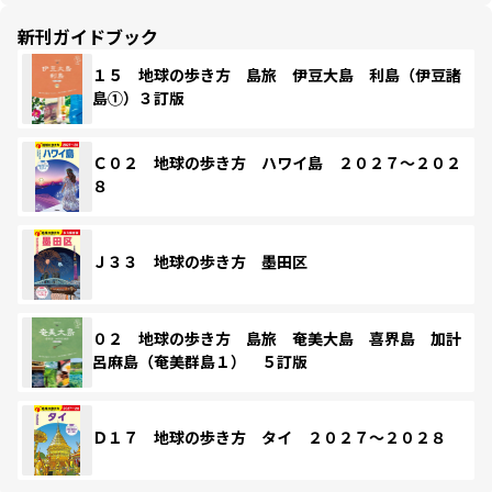
新刊ガイドブック
１５ 地球の歩き方 島旅 伊豆大島 利島（伊豆諸
島①）３訂版
Ｃ０２ 地球の歩き方 ハワイ島 ２０２７～２０２
８
Ｊ３３ 地球の歩き方 墨田区
０２ 地球の歩き方 島旅 奄美大島 喜界島 加計
呂麻島（奄美群島１） ５訂版
Ｄ１７ 地球の歩き方 タイ ２０２７～２０２８