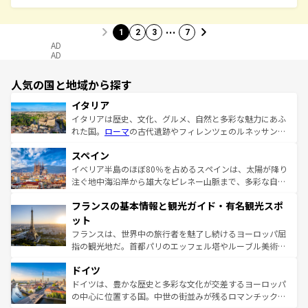
…
1
2
3
7
AD
AD
人気の国と地域から探す
イタリア
イタリアは歴史、文化、グルメ、自然と多彩な魅力にあふ
れた国。
ローマ
の古代遺跡やフィレンツェのルネッサンス
美術、ヴェネツィアの運河など、歴史あるスポットはもち
スペイン
ろん、トスカーナの美しい田園風景やアマルフィ海岸の絶
景など、自然景観も見逃せない。観光の合間には、本場の
イベリア半島のほぼ80％を占めるスペインは、太陽が降り
ピザやパスタなど、絶品のイタリア料理を堪能することも
注ぐ地中海沿岸から雄大なピレネー山脈まで、多彩な自然
できる。朝目覚めてから夜眠るまで、すべての瞬間を楽し
と文化が詰まったヨーロッパ屈指の旅行先だ。多様な地域
フランスの基本情報と観光ガイド・有名観光スポ
ませてくれるイタリアで、忘れられない旅をしてみよう！
文化が根付くこの国では、情熱的なフラメンコ、熱気あふ
なお、新着のイタリア情報は
コンテンツ一覧
を参照してほ
れる闘牛、そして美味しいタパスが生活の一部となってい
ット
しい。
る。首都マドリードの洗練された雰囲気や、バルセロナの
フランスは、世界中の旅行者を魅了し続けるヨーロッパ屈
アートに溢れた街角から、地方では古代ローマ遺跡や中世
指の観光地だ。首都パリのエッフェル塔やルーブル美術館
の城塞都市、穏やかなビーチリゾートまで多彩な表情を見
といった象徴的なスポットから、田舎町の古風な美しさま
せる。地方によって風土や気候が異なるスペインはその個
ドイツ
で、幅広い魅力が詰まっている。華麗な宮殿、歴史的な大
性で訪れる人を魅了する。 なお、新着のスペイン情報は
コ
聖堂、美しいビーチ、そして豊かな自然が、訪れる者を心
ドイツは、豊かな歴史と多彩な文化が交差するヨーロッパ
ンテンツ一覧
を参照してほしい。
から魅了する。また、フランスは美食の国としても知ら
の中心に位置する国。中世の街並みが残るロマンチック街
れ、フランス料理はユネスコ無形文化遺産にも登録されて