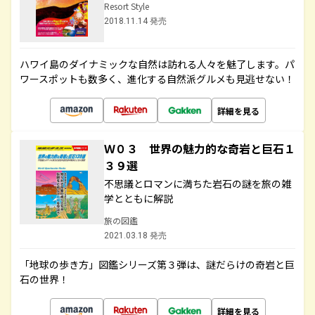
Resort Style
2018.11.14 発売
ハワイ島のダイナミックな自然は訪れる人々を魅了します。パ
ワースポットも数多く、進化する自然派グルメも見逃せない！
詳細を見る
Ｗ０３ 世界の魅力的な奇岩と巨石１
３９選
不思議とロマンに満ちた岩石の謎を旅の雑
学とともに解説
旅の図鑑
2021.03.18 発売
「地球の歩き方」図鑑シリーズ第３弾は、謎だらけの奇岩と巨
石の世界！
詳細を見る