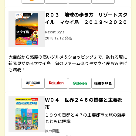
Ｒ０３ 地球の歩き方 リゾートスタ
イル マウイ島 ２０１９～２０２０
Resort Style
2018.12.12 発売
大自然から感度の高いグルメ＆ショッピングまで、訪れる度に
新発見があるマウイ島。旬のファーム巡りやマウイ産おみやげ
も満載！
詳細を見る
Ｗ０４ 世界２４６の首都と主要都
市
１９９の首都と４７の主要都市を旅の雑学
とともに解説
旅の図鑑