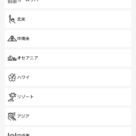
だ。訪れる人を飽きさせないシンガポールで、多様な魅力
を体感しよう。 なお、新着のシンガポール情報は
コンテン
ツ一覧
を参照してほしい。
北米
中南米
オセアニア
ハワイ
リゾート
アジア
中近東