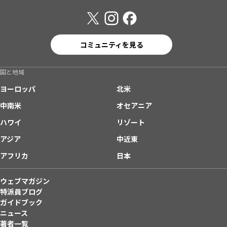
コミュニティを見る
国と地域
ヨーロッパ
北米
中南米
オセアニア
ハワイ
リゾート
アジア
中近東
アフリカ
日本
ウェブマガジン
特派員ブログ
ガイドブック
ニュース
著者一覧