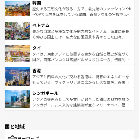
ワイを、存分に味わってほしい。 なお、新着のハワイ情報
韓国
いる。アクティビティも充実しており、サーフィンやダイ
ン）、静ひつな山岳地帯である台湾東部など、都市の喧騒
は
コンテンツ一覧
を参照してほしい。
ビング、ハイキングなど、アウトドア好きにはたまらな
と山間の静けさが共存しており、訪れる人に新しい発見と
歴史ある王朝文化が残る一方で、最先端のファッションやK
い。オーストラリアの多彩な魅力を存分に味わいつくそ
驚きをもたらしてくれる。また、奥深い台湾の食文化も魅
-POPで世界を席巻している韓国。首都ソウルの宮殿や伝統
う。 なお、新着のオーストラリア情報は
コンテンツ一覧
を
力で、夜市などの屋台グルメから高級料理、ヘルシーで美
家屋が並ぶエリアでは韓国の歴史と文化に浸ることがで
参照してほしい。
ベトナム
容にもいいと評判のスイーツなど、バラエティ豊かな料理
き、地方に足を延ばせば四季折々の自然美を楽しむことが
が味わえる。 なお、新着の台湾情報は
コンテンツ一覧
を参
できる。そして、キムチや焼肉、絶品のストリートフード
豊かな自然と多様な文化が魅力的なベトナム。南北に細長
照してほしい。
まで、さまざまな韓国料理が待っている。夜には、韓国な
く伸びる国土には、広大な田園風景や青々とした山々、世
らではのナイトライフも堪能できる。あたたかいホスピタ
界遺産に登録された壮大な自然景観が点在し、都市部では
タイ
リティに包まれながら、韓国の多彩な魅力を心ゆくまで味
急速な発展と共に伝統が息づく。ハノイの古い町並みやホ
わってみてほしい。 なお、新着の韓国情報は
コンテンツ一
ーチミン市のフランス統治時代の建物も、独特の雰囲気を
タイは、東南アジアに位置する豊かな自然と歴史が息づく
覧
を参照してほしい。
醸し出している。また、バラエティの豊かさとおいしさで
国だ。首都バンコクは高層ビルが立ち並ぶ一方、伝統的な
世界中の食通を魅了してやまないベトナム料理も魅力のひ
寺院や市場がいたるところに点在し、古きよき文化と現代
香港
とつ。フォーやバインミー、ベトナムコーヒーなどは、ぜ
の活気が交差している。北部ではチェンマイなどの山岳地
ひ現地で味わいたい。どの地域を訪れてもあたたかい人々
帯で自然と触れ合い、南部ではプーケットやクラビの美し
アジアと西洋の文化が交わる香港は、特有のエネルギーを
が旅行者を迎えてくれるので、きっと忘れられない旅にな
いビーチでリゾート気分を楽しむことができる。タイ料理
もっている。ヴィクトリア湾に広がる壮大な景色、近未来
るはずだ。 なお、新着のベトナム情報は
コンテンツ一覧
を
は世界的に有名で、屋台から高級レストランまで味覚を刺
的なアートスポット、そして歴史と現代が融合した町並
参照してほしい。
シンガポール
激する。気候は一年中温暖で、どの季節にも異なる楽しみ
み、どこを訪れても感動するはず。観光スポットが密集し
が待っている。親しみやすいタイの人々、仏教を中心とし
ており、効率よく見どころを回れるのも魅力。息をのむよ
アジアの交差点として多文化が融合した独自の魅力を放つ
た文化、そして多様な観光資源が、訪れる旅人を魅了し続
うな絶景から文化的な体験まで、香港を存分に楽しみ尽く
シンガポール。未来的な建築物が並ぶマリーナベイ、歴史
ける。 なお、新着のタイ情報は
コンテンツ一覧
を参照して
そう。 なお、新着の香港情報は
コンテンツ一覧
を参照して
と伝統を感じられるエスニックタウン、多数の緑豊かな公
ほしい。
ほしい。
園や自然保護区など、自然が調和した近代的な景観と文化
の多様性あふれるカラフルな町は、どこを歩いても新しい
国と地域
発見がある。さらに、治安のよさや充実した公共交通機関
も、旅行者にとっては魅力的なポイント。グルメも豊富
で、ホーカーズは地元の風情を楽しめる外せないスポット
ヨーロッパ