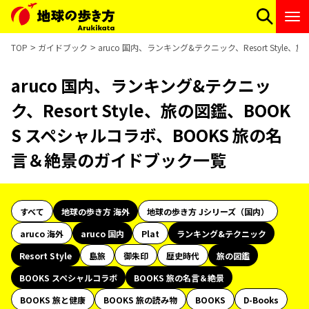
TOP
ガイドブック
aruco 国内、ランキング&テクニック、Resort Sty
aruco 国内、ランキング&テクニッ
ク、Resort Style、旅の図鑑、BOOK
S スペシャルコラボ、BOOKS 旅の名
言＆絶景のガイドブック一覧
すべて
地球の歩き方 海外
地球の歩き方 Jシリーズ（国内）
aruco 海外
aruco 国内
Plat
ランキング&テクニック
Resort Style
島旅
御朱印
歴史時代
旅の図鑑
BOOKS スペシャルコラボ
BOOKS 旅の名言＆絶景
BOOKS 旅と健康
BOOKS 旅の読み物
BOOKS
D-Books