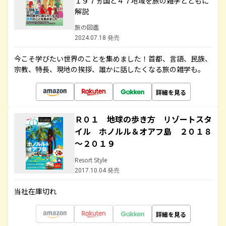
１９７ヵ国と４７地域を旅の雑学とともに
解説
旅の図鑑
2024.07.18 発売
今こそ学びたい世界のことを集めました！首都、言語、民族、
宗教、特長、現地の挨拶、誰かに話したくなる旅の雑学も。
詳細を見る
Ｒ０１ 地球の歩き方 リゾートスタ
イル ホノルル＆オアフ島 ２０１８
～２０１９
Resort Style
2017.10.04 発売
当社在庫切れ
詳細を見る