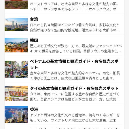
るだろう。車でのロードトリップや列車の旅も、アメリカ
おすすめ。エメラルドグリーンに輝く海をはじめ、豊かな
オーストラリアは、壮大な自然と多様な文化が魅力の国。
ならではの贅沢な旅のスタイルだ。 なお、新着のアメリカ
文化や歴史が息づいている。「アロハスピリット」と呼ば
シドニーのシンボルであるシドニー・オペラハウス、オー
情報は
コンテンツ一覧
を参照してほしい。
れるおもてなしの心で訪れる人々を迎えてくれるハワイの
ストラリア東海岸北部に広がる大サンゴ礁地帯グレートバ
人々、おいしいローカルフードやハワイアンミュージッ
台湾
リアリーフや大陸中央部にそびえるウルル（エアーズロッ
ク、伝統的なフラダンスなど、すべてがハワイの魅力を彩
ク）、タスマニアの美しい原生林やケアンズの熱帯雨林な
日本から約４時間ほどでたどり着く台湾は、多彩な文化と
っている。訪れるたびに新しい発見と感動が待っているハ
ど、見どころがたくさん。また、カフェやワイン、オージ
自然が織りなす魅力的な観光地。活気あふれる大都市の台
ワイを、存分に味わってほしい。 なお、新着のハワイ情報
ービーフなどの食文化も豊かで、美味しいものであふれて
北やノスタルジックな町並みが人気な九份（ジォウフェ
は
コンテンツ一覧
を参照してほしい。
韓国
いる。アクティビティも充実しており、サーフィンやダイ
ン）、静ひつな山岳地帯である台湾東部など、都市の喧騒
ビング、ハイキングなど、アウトドア好きにはたまらな
と山間の静けさが共存しており、訪れる人に新しい発見と
歴史ある王朝文化が残る一方で、最先端のファッションやK
い。オーストラリアの多彩な魅力を存分に味わいつくそ
驚きをもたらしてくれる。また、奥深い台湾の食文化も魅
-POPで世界を席巻している韓国。首都ソウルの宮殿や伝統
う。 なお、新着のオーストラリア情報は
コンテンツ一覧
を
力で、夜市などの屋台グルメから高級料理、ヘルシーで美
家屋が並ぶエリアでは韓国の歴史と文化に浸ることがで
参照してほしい。
ベトナムの基本情報と観光ガイド・有名観光スポ
容にもいいと評判のスイーツなど、バラエティ豊かな料理
き、地方に足を延ばせば四季折々の自然美を楽しむことが
が味わえる。 なお、新着の台湾情報は
コンテンツ一覧
を参
できる。そして、キムチや焼肉、絶品のストリートフード
ット
照してほしい。
まで、さまざまな韓国料理が待っている。夜には、韓国な
豊かな自然と多様な文化が魅力的なベトナム。南北に細長
らではのナイトライフも堪能できる。あたたかいホスピタ
く伸びる国土には、広大な田園風景や青々とした山々、世
リティに包まれながら、韓国の多彩な魅力を心ゆくまで味
界遺産に登録された壮大な自然景観が点在し、都市部では
わってみてほしい。 なお、新着の韓国情報は
コンテンツ一
タイの基本情報と観光ガイド・有名観光スポット
急速な発展と共に伝統が息づく。ハノイの古い町並みやホ
覧
を参照してほしい。
ーチミン市のフランス統治時代の建物も、独特の雰囲気を
タイは、東南アジアに位置する豊かな自然と歴史が息づく
醸し出している。また、バラエティの豊かさとおいしさで
国だ。首都バンコクは高層ビルが立ち並ぶ一方、伝統的な
世界中の食通を魅了してやまないベトナム料理も魅力のひ
寺院や市場がいたるところに点在し、古きよき文化と現代
香港
とつ。フォーやバインミー、ベトナムコーヒーなどは、ぜ
の活気が交差している。北部ではチェンマイなどの山岳地
ひ現地で味わいたい。どの地域を訪れてもあたたかい人々
帯で自然と触れ合い、南部ではプーケットやクラビの美し
アジアと西洋の文化が交わる香港は、特有のエネルギーを
が旅行者を迎えてくれるので、きっと忘れられない旅にな
いビーチでリゾート気分を楽しむことができる。タイ料理
もっている。ヴィクトリア湾に広がる壮大な景色、近未来
るはずだ。 なお、新着のベトナム情報は
コンテンツ一覧
を
は世界的に有名で、屋台から高級レストランまで味覚を刺
的なアートスポット、そして歴史と現代が融合した町並