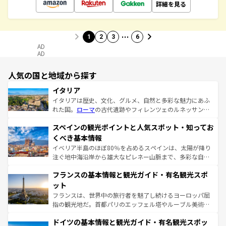
詳細を見る
…
1
2
3
6
AD
AD
人気の国と地域から探す
イタリア
イタリアは歴史、文化、グルメ、自然と多彩な魅力にあふ
れた国。
ローマ
の古代遺跡やフィレンツェのルネッサンス
美術、ヴェネツィアの運河など、歴史あるスポットはもち
スペインの観光ポイントと人気スポット・知ってお
ろん、トスカーナの美しい田園風景やアマルフィ海岸の絶
景など、自然景観も見逃せない。観光の合間には、本場の
くべき基本情報
ピザやパスタなど、絶品のイタリア料理を堪能することも
イベリア半島のほぼ80％を占めるスペインは、太陽が降り
できる。朝目覚めてから夜眠るまで、すべての瞬間を楽し
注ぐ地中海沿岸から雄大なピレネー山脈まで、多彩な自然
ませてくれるイタリアで、忘れられない旅をしてみよう！
と文化が詰まったヨーロッパ屈指の旅行先だ。多様な地域
なお、新着のイタリア情報は
コンテンツ一覧
を参照してほ
フランスの基本情報と観光ガイド・有名観光スポ
文化が根付くこの国では、情熱的なフラメンコ、熱気あふ
しい。
れる闘牛、そして美味しいタパスが生活の一部となってい
ット
る。首都マドリードの洗練された雰囲気や、バルセロナの
フランスは、世界中の旅行者を魅了し続けるヨーロッパ屈
アートに溢れた街角から、地方では古代ローマ遺跡や中世
指の観光地だ。首都パリのエッフェル塔やルーブル美術館
の城塞都市、穏やかなビーチリゾートまで多彩な表情を見
といった象徴的なスポットから、田舎町の古風な美しさま
せる。地方によって風土や気候が異なるスペインはその個
ドイツの基本情報と観光ガイド・有名観光スポッ
で、幅広い魅力が詰まっている。華麗な宮殿、歴史的な大