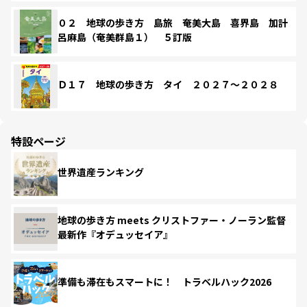
０２ 地球の歩き方 島旅 奄美大島 喜界島 加計
呂麻島（奄美群島１） ５訂版
Ｄ１７ 地球の歩き方 タイ ２０２７～２０２８
特設ページ
世界遺産ランキング
地球の歩き方 meets クリストファー・ノーラン監督
最新作『オデュッセイア』
準備も滞在もスマートに！ トラベルハック2026