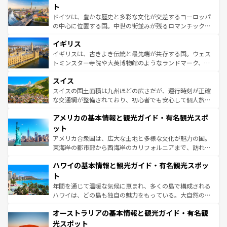
性で訪れる人を魅了する。 なお、新着のスペイン情報は
コ
聖堂、美しいビーチ、そして豊かな自然が、訪れる者を心
ト
ンテンツ一覧
を参照してほしい。
から魅了する。また、フランスは美食の国としても知ら
ドイツは、豊かな歴史と多彩な文化が交差するヨーロッパ
れ、フランス料理はユネスコ無形文化遺産にも登録されて
の中心に位置する国。中世の街並みが残るロマンチック街
いる。シャンパンの発祥地であるランス、プロヴァンスの
道から、未来を先取りするようなモダンな都市まで多様な
香り高いラベンダー畑など、多彩な楽しみ方が可能だ。さ
イギリス
顔を持つこの国は、どこを歩いても飽きることがない。ベ
らに、パリ以外の地域にも魅力が溢れており、どの街角に
ルリンの文化的活気、バイエルン州のアルプスの絶景、そ
イギリスは、古きよき伝統と最先端が共存する国。ウェス
も豊かな歴史と文化が息づいている。パリ以外の個性あふ
してライン川沿いのワイン畑といった風景は必見。ビール
トミンスター寺院や大英博物館のようなランドマーク、歴
れる地方に足を運ぶとそれぞれで全く異なる文化を体験で
とソーセージを味わいながら地元の人と過ごす楽しい時間
史ある大学都市、美しい丘陵地帯や牧歌的な風景など、エ
きるだろう。 なお、新着のフランス情報は
コンテンツ一覧
スイス
は、お酒好きな人にはぜひ体験してほしい。 なお、新着の
リアごとに異なる魅力がある。また、優雅なアフタヌーン
を参照してほしい。
ドイツ情報は
コンテンツ一覧
を参照してほしい。
ティー、ビール好きにはたまらない英国パブ、サッカー観
スイスの国土面積は九州ほどの広さだが、運行時刻が正確
戦など、本場だからこそできる体験も豊富。イギリスを旅
な交通網が整備されており、初心者でも安心して個人旅行
して楽しみつくそう。 なお、新着のイギリス情報は
コンテ
を楽しめる。日本同様に時刻表どおりの旅が可能だ。中世
アメリカの基本情報と観光ガイド・有名観光スポ
ンツ一覧
を参照してほしい。
の建物がそのまま残る町や、スイスならではのユニークな
博物館もあり、アルプス観光だけでなく町歩きも満喫する
ット
ことができる。国民の所得が高いため物価も高いが、旅行
アメリカ合衆国は、広大な土地と多様な文化が魅力の国。
者向けの交通パス提供のサービスもあり、うまく活用すれ
東海岸の都市部から西海岸のカリフォルニアまで、訪れる
ば市内交通費無料で観光を楽しむこともできる。 なお、新
場所ごとに異なる風景と体験が待っている。ニューヨーク
着のスイス情報は
コンテンツ一覧
を参照してほしい。
ハワイの基本情報と観光ガイド・有名観光スポッ
のような巨大都市は、観光、ショッピング、エンターテイ
ンメントが詰まった刺激的なスポットだ。一方、アメリカ
ト
西部には大自然が広がり、グランドキャニオンやイエロー
年間を通じて温暖な気候に恵まれ、多くの島で構成される
ストーン国立公園といった絶景が堪能できる。さらに、南
ハワイは、どの島も独自の魅力をもっている。大自然の神
部のニューオーリンズでは、音楽と美食が融合した独特の
秘を感じたいなら、火山が生み出した壮大な景観を誇るハ
文化が魅力。旅行者はアメリカの各地域で異なる魅力を楽
オーストラリアの基本情報と観光ガイド・有名観
ワイ島は見逃せない。また、定番の観光地といえばオアフ
しみながら、その多様性と豊かな歴史を感じることができ
島だが、静かな自然を求めるならマウイ島やカウアイ島が
光スポット