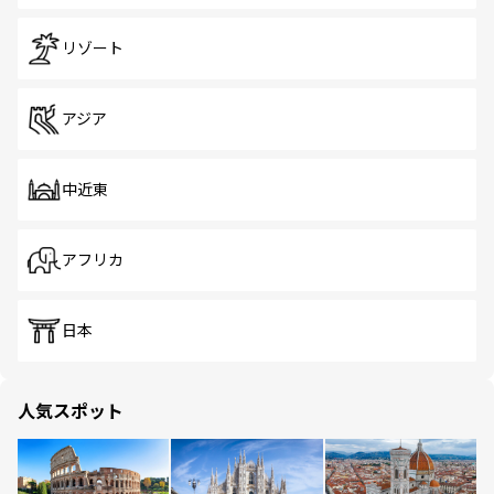
リゾート
アジア
中近東
アフリカ
日本
人気スポット