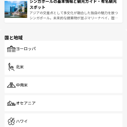
参照してほしい。
シンガポールの基本情報と観光ガイド・有名観光
激する。気候は一年中温暖で、どの季節にも異なる楽しみ
み、どこを訪れても感動するはず。観光スポットが密集し
が待っている。親しみやすいタイの人々、仏教を中心とし
ており、効率よく見どころを回れるのも魅力。息をのむよ
スポット
た文化、そして多様な観光資源が、訪れる旅人を魅了し続
うな絶景から文化的な体験まで、香港を存分に楽しみ尽く
アジアの交差点として多文化が融合した独自の魅力を放つ
ける。 なお、新着のタイ情報は
コンテンツ一覧
を参照して
そう。 なお、新着の香港情報は
コンテンツ一覧
を参照して
シンガポール。未来的な建築物が並ぶマリーナベイ、歴史
ほしい。
ほしい。
と伝統を感じられるエスニックタウン、多数の緑豊かな公
園や自然保護区など、自然が調和した近代的な景観と文化
の多様性あふれるカラフルな町は、どこを歩いても新しい
国と地域
発見がある。さらに、治安のよさや充実した公共交通機関
も、旅行者にとっては魅力的なポイント。グルメも豊富
で、ホーカーズは地元の風情を楽しめる外せないスポット
ヨーロッパ
だ。訪れる人を飽きさせないシンガポールで、多様な魅力
を体感しよう。 なお、新着のシンガポール情報は
コンテン
ツ一覧
を参照してほしい。
北米
中南米
オセアニア
ハワイ