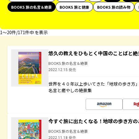
BOOKS 旅の名言＆絶景
BOOKS 旅と健康
BOOKS 旅の読み物
1〜20件/171件中 を表示
悠久の教えをひもとく中国のことばと絶
BOOKS 旅の名言＆絶景
2022.12.15 発売
世界を４０年以上歩いてきた「地球の歩き方
名言と癒やしの絶景集
今すぐ旅に出たくなる！地球の歩き方の
BOOKS 旅の名言＆絶景
2022.11.18 発売