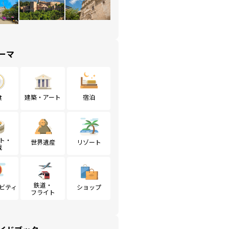
ーマ
食
建築・アート
宿泊
ト・
世界遺産
リゾート
戦
鉄道・
ビティ
ショップ
フライト