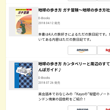
地球の歩き方 ガチ冒険～地球の歩き方
D-Books
2018.04.12 発売
本書は4人の旅好きによるただの旅日記です。
いてある内容はただの旅日記です。
地球の歩き方 カンタベリーと周辺のす
んぽガイド♪
D-Books
2018.07.26 発売
英会話本でおなじみの「Kayoの“秘密のノー
ンドン南東の田舎町をご紹介！