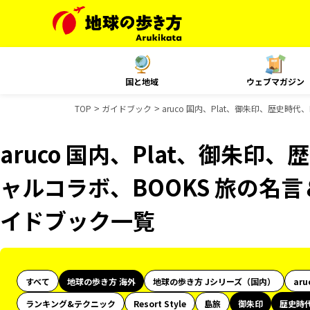
国と地域
ウェブマガジン
TOP
ガイドブック
aruco 国内、Plat、御朱印、歴史時代
aruco 国内、Plat、御朱印、
ャルコラボ、BOOKS 旅の名言＆
イドブック一覧
すべて
地球の歩き方 海外
地球の歩き方 Jシリーズ（国内）
aru
ランキング&テクニック
Resort Style
島旅
御朱印
歴史時