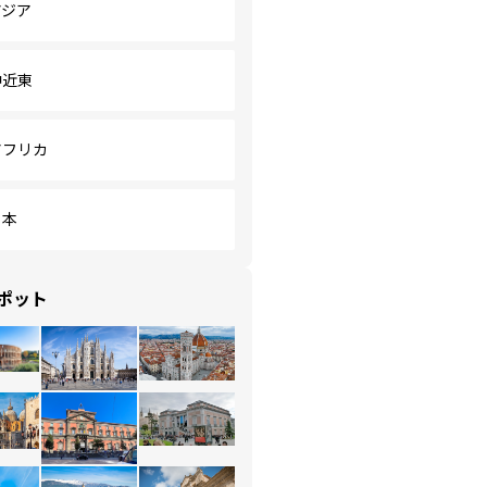
アジア
中近東
アフリカ
日本
ポット