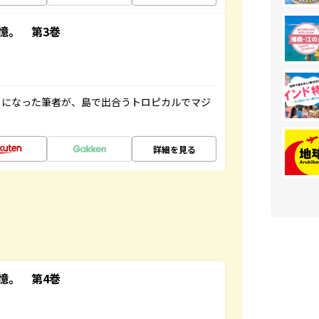
憶。 第3巻
とになった筆者が、島で出合うトロピカルでマジ
詳細を見る
憶。 第4巻