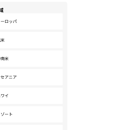
域
ヨーロッパ
北米
中南米
オセアニア
ハワイ
リゾート