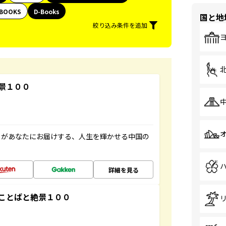
BOOKS
D-Books
国と地
絞り込み条件を追加
景１００
」があなたにお届けする、人生を輝かせる中国の
詳細を見る
ことばと絶景１００