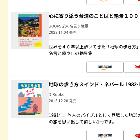
心に寄り添う台湾のことばと絶景１００
BOOKS 旅の名言＆絶景
2022.11.04 発売
世界を４０年以上歩いてきた「地球の歩き方
名言と癒やしの絶景集
地球の歩き方 3 インド・ネパール 1982
D-Books
2018.12.20 発売
1981年、旅人のバイブルとして登場した地
の旅を思い出して欲しい1冊です。