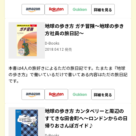
詳細を見る
地球の歩き方 ガチ冒険～地球の歩き
方社員の旅日記～
D-Books
2018.04.12 発売
本書は4人の旅好きによるただの旅日記です。たまたま『地球
の歩き方』で働いているだけで書いてある内容はただの旅日記
です。
詳細を見る
地球の歩き方 カンタベリーと周辺の
すてきな田舎町へ～ロンドンからの日
帰りおさんぽガイド♪
D-Books