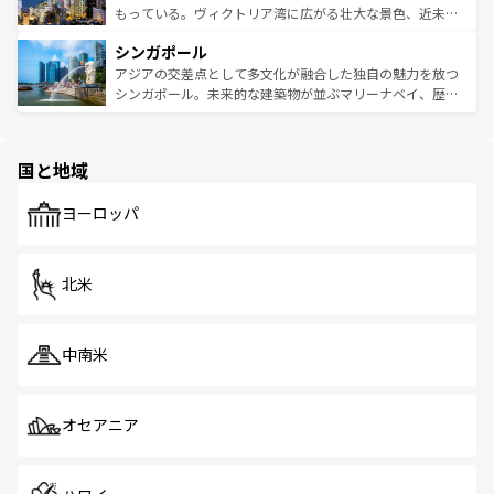
が旅行者を迎えてくれるので、きっと忘れられない旅にな
いビーチでリゾート気分を楽しむことができる。タイ料理
もっている。ヴィクトリア湾に広がる壮大な景色、近未来
るはずだ。 なお、新着のベトナム情報は
コンテンツ一覧
を
は世界的に有名で、屋台から高級レストランまで味覚を刺
的なアートスポット、そして歴史と現代が融合した町並
参照してほしい。
シンガポール
激する。気候は一年中温暖で、どの季節にも異なる楽しみ
み、どこを訪れても感動するはず。観光スポットが密集し
が待っている。親しみやすいタイの人々、仏教を中心とし
ており、効率よく見どころを回れるのも魅力。息をのむよ
アジアの交差点として多文化が融合した独自の魅力を放つ
た文化、そして多様な観光資源が、訪れる旅人を魅了し続
うな絶景から文化的な体験まで、香港を存分に楽しみ尽く
シンガポール。未来的な建築物が並ぶマリーナベイ、歴史
ける。 なお、新着のタイ情報は
コンテンツ一覧
を参照して
そう。 なお、新着の香港情報は
コンテンツ一覧
を参照して
と伝統を感じられるエスニックタウン、多数の緑豊かな公
ほしい。
ほしい。
園や自然保護区など、自然が調和した近代的な景観と文化
の多様性あふれるカラフルな町は、どこを歩いても新しい
国と地域
発見がある。さらに、治安のよさや充実した公共交通機関
も、旅行者にとっては魅力的なポイント。グルメも豊富
で、ホーカーズは地元の風情を楽しめる外せないスポット
ヨーロッパ
だ。訪れる人を飽きさせないシンガポールで、多様な魅力
を体感しよう。 なお、新着のシンガポール情報は
コンテン
ツ一覧
を参照してほしい。
北米
中南米
オセアニア