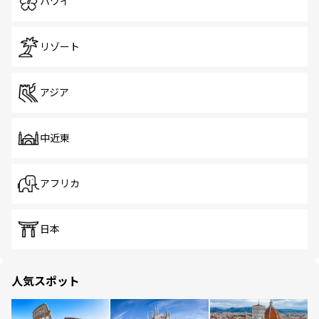
ハワイ
リゾート
アジア
中近東
アフリカ
日本
人気スポット