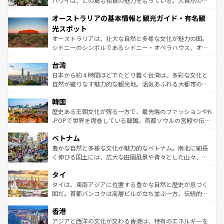
ハワイは、どの島も独自の魅力をもっている。大自然の神
ストーン国立公園といった絶景が堪能できる。さらに、南
秘を感じたいなら、火山が生み出した壮大な景観を誇るハ
オーストラリアの基本情報と観光ガイド・有名観
部のニューオーリンズでは、音楽と美食が融合した独特の
ワイ島は見逃せない。また、定番の観光地といえばオアフ
文化が魅力。旅行者はアメリカの各地域で異なる魅力を楽
島だが、静かな自然を求めるならマウイ島やカウアイ島が
光スポット
しみながら、その多様性と豊かな歴史を感じることができ
おすすめ。エメラルドグリーンに輝く海をはじめ、豊かな
オーストラリアは、壮大な自然と多様な文化が魅力の国。
るだろう。車でのロードトリップや列車の旅も、アメリカ
文化や歴史が息づいている。「アロハスピリット」と呼ば
シドニーのシンボルであるシドニー・オペラハウス、オー
ならではの贅沢な旅のスタイルだ。 なお、新着のアメリカ
れるおもてなしの心で訪れる人々を迎えてくれるハワイの
ストラリア東海岸北部に広がる大サンゴ礁地帯グレートバ
情報は
コンテンツ一覧
を参照してほしい。
人々、おいしいローカルフードやハワイアンミュージッ
台湾
リアリーフや大陸中央部にそびえるウルル（エアーズロッ
ク、伝統的なフラダンスなど、すべてがハワイの魅力を彩
ク）、タスマニアの美しい原生林やケアンズの熱帯雨林な
日本から約４時間ほどでたどり着く台湾は、多彩な文化と
っている。訪れるたびに新しい発見と感動が待っているハ
ど、見どころがたくさん。また、カフェやワイン、オージ
自然が織りなす魅力的な観光地。活気あふれる大都市の台
ワイを、存分に味わってほしい。 なお、新着のハワイ情報
ービーフなどの食文化も豊かで、美味しいものであふれて
北やノスタルジックな町並みが人気な九份（ジォウフェ
は
コンテンツ一覧
を参照してほしい。
韓国
いる。アクティビティも充実しており、サーフィンやダイ
ン）、静ひつな山岳地帯である台湾東部など、都市の喧騒
ビング、ハイキングなど、アウトドア好きにはたまらな
と山間の静けさが共存しており、訪れる人に新しい発見と
歴史ある王朝文化が残る一方で、最先端のファッションやK
い。オーストラリアの多彩な魅力を存分に味わいつくそ
驚きをもたらしてくれる。また、奥深い台湾の食文化も魅
-POPで世界を席巻している韓国。首都ソウルの宮殿や伝統
う。 なお、新着のオーストラリア情報は
コンテンツ一覧
を
力で、夜市などの屋台グルメから高級料理、ヘルシーで美
家屋が並ぶエリアでは韓国の歴史と文化に浸ることがで
参照してほしい。
ベトナム
容にもいいと評判のスイーツなど、バラエティ豊かな料理
き、地方に足を延ばせば四季折々の自然美を楽しむことが
が味わえる。 なお、新着の台湾情報は
コンテンツ一覧
を参
できる。そして、キムチや焼肉、絶品のストリートフード
豊かな自然と多様な文化が魅力的なベトナム。南北に細長
照してほしい。
まで、さまざまな韓国料理が待っている。夜には、韓国な
く伸びる国土には、広大な田園風景や青々とした山々、世
らではのナイトライフも堪能できる。あたたかいホスピタ
界遺産に登録された壮大な自然景観が点在し、都市部では
タイ
リティに包まれながら、韓国の多彩な魅力を心ゆくまで味
急速な発展と共に伝統が息づく。ハノイの古い町並みやホ
わってみてほしい。 なお、新着の韓国情報は
コンテンツ一
ーチミン市のフランス統治時代の建物も、独特の雰囲気を
タイは、東南アジアに位置する豊かな自然と歴史が息づく
覧
を参照してほしい。
醸し出している。また、バラエティの豊かさとおいしさで
国だ。首都バンコクは高層ビルが立ち並ぶ一方、伝統的な
世界中の食通を魅了してやまないベトナム料理も魅力のひ
寺院や市場がいたるところに点在し、古きよき文化と現代
香港
とつ。フォーやバインミー、ベトナムコーヒーなどは、ぜ
の活気が交差している。北部ではチェンマイなどの山岳地
ひ現地で味わいたい。どの地域を訪れてもあたたかい人々
帯で自然と触れ合い、南部ではプーケットやクラビの美し
アジアと西洋の文化が交わる香港は、特有のエネルギーを