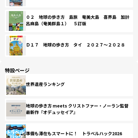
０２ 地球の歩き方 島旅 奄美大島 喜界島 加計
呂麻島（奄美群島１） ５訂版
Ｄ１７ 地球の歩き方 タイ ２０２７～２０２８
特設ページ
世界遺産ランキング
地球の歩き方 meets クリストファー・ノーラン監督
最新作『オデュッセイア』
準備も滞在もスマートに！ トラベルハック2026