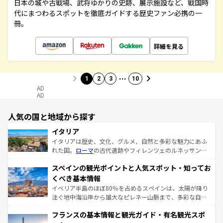
日本の城や古戦場、武将ゆかりの史跡、展示施設など、戦国時
代にまつわるスポットを徹底ガイドする歴史ファン必携の一
冊。
詳細を見る
…
1
2
3
10
AD
AD
人気の国と地域から探す
イタリア
イタリアは歴史、文化、グルメ、自然と多彩な魅力にあふ
れた国。
ローマ
の古代遺跡やフィレンツェのルネッサンス
美術、ヴェネツィアの運河など、歴史あるスポットはもち
スペインの観光ポイントと人気スポット・知ってお
ろん、トスカーナの美しい田園風景やアマルフィ海岸の絶
景など、自然景観も見逃せない。観光の合間には、本場の
くべき基本情報
ピザやパスタなど、絶品のイタリア料理を堪能することも
イベリア半島のほぼ80％を占めるスペインは、太陽が降り
できる。朝目覚めてから夜眠るまで、すべての瞬間を楽し
注ぐ地中海沿岸から雄大なピレネー山脈まで、多彩な自然
ませてくれるイタリアで、忘れられない旅をしてみよう！
と文化が詰まったヨーロッパ屈指の旅行先だ。多様な地域
なお、新着のイタリア情報は
コンテンツ一覧
を参照してほ
フランスの基本情報と観光ガイド・有名観光スポ
文化が根付くこの国では、情熱的なフラメンコ、熱気あふ
しい。