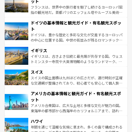
れる闘牛、そして美味しいタパスが生活の一部となってい
ット
る。首都マドリードの洗練された雰囲気や、バルセロナの
フランスは、世界中の旅行者を魅了し続けるヨーロッパ屈
アートに溢れた街角から、地方では古代ローマ遺跡や中世
指の観光地だ。首都パリのエッフェル塔やルーブル美術館
の城塞都市、穏やかなビーチリゾートまで多彩な表情を見
といった象徴的なスポットから、田舎町の古風な美しさま
せる。地方によって風土や気候が異なるスペインはその個
ドイツの基本情報と観光ガイド・有名観光スポッ
で、幅広い魅力が詰まっている。華麗な宮殿、歴史的な大
性で訪れる人を魅了する。 なお、新着のスペイン情報は
コ
聖堂、美しいビーチ、そして豊かな自然が、訪れる者を心
ト
ンテンツ一覧
を参照してほしい。
から魅了する。また、フランスは美食の国としても知ら
ドイツは、豊かな歴史と多彩な文化が交差するヨーロッパ
れ、フランス料理はユネスコ無形文化遺産にも登録されて
の中心に位置する国。中世の街並みが残るロマンチック街
いる。シャンパンの発祥地であるランス、プロヴァンスの
道から、未来を先取りするようなモダンな都市まで多様な
香り高いラベンダー畑など、多彩な楽しみ方が可能だ。さ
イギリス
顔を持つこの国は、どこを歩いても飽きることがない。ベ
らに、パリ以外の地域にも魅力が溢れており、どの街角に
ルリンの文化的活気、バイエルン州のアルプスの絶景、そ
イギリスは、古きよき伝統と最先端が共存する国。ウェス
も豊かな歴史と文化が息づいている。パリ以外の個性あふ
してライン川沿いのワイン畑といった風景は必見。ビール
トミンスター寺院や大英博物館のようなランドマーク、歴
れる地方に足を運ぶとそれぞれで全く異なる文化を体験で
とソーセージを味わいながら地元の人と過ごす楽しい時間
史ある大学都市、美しい丘陵地帯や牧歌的な風景など、エ
きるだろう。 なお、新着のフランス情報は
コンテンツ一覧
スイス
は、お酒好きな人にはぜひ体験してほしい。 なお、新着の
リアごとに異なる魅力がある。また、優雅なアフタヌーン
を参照してほしい。
ドイツ情報は
コンテンツ一覧
を参照してほしい。
ティー、ビール好きにはたまらない英国パブ、サッカー観
スイスの国土面積は九州ほどの広さだが、運行時刻が正確
戦など、本場だからこそできる体験も豊富。イギリスを旅
な交通網が整備されており、初心者でも安心して個人旅行
して楽しみつくそう。 なお、新着のイギリス情報は
コンテ
を楽しめる。日本同様に時刻表どおりの旅が可能だ。中世
アメリカの基本情報と観光ガイド・有名観光スポ
ンツ一覧
を参照してほしい。
の建物がそのまま残る町や、スイスならではのユニークな
博物館もあり、アルプス観光だけでなく町歩きも満喫する
ット
ことができる。国民の所得が高いため物価も高いが、旅行
アメリカ合衆国は、広大な土地と多様な文化が魅力の国。
者向けの交通パス提供のサービスもあり、うまく活用すれ
東海岸の都市部から西海岸のカリフォルニアまで、訪れる
ば市内交通費無料で観光を楽しむこともできる。 なお、新
場所ごとに異なる風景と体験が待っている。ニューヨーク
着のスイス情報は
コンテンツ一覧
を参照してほしい。
ハワイ
のような巨大都市は、観光、ショッピング、エンターテイ
ンメントが詰まった刺激的なスポットだ。一方、アメリカ
年間を通じて温暖な気候に恵まれ、多くの島で構成される
西部には大自然が広がり、グランドキャニオンやイエロー