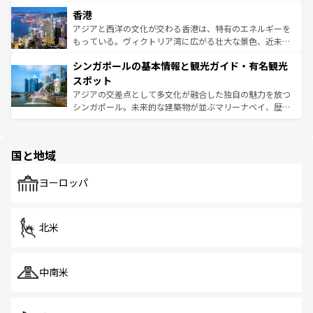
世界中の食通を魅了してやまないベトナム料理も魅力のひ
寺院や市場がいたるところに点在し、古きよき文化と現代
香港
とつ。フォーやバインミー、ベトナムコーヒーなどは、ぜ
の活気が交差している。北部ではチェンマイなどの山岳地
ひ現地で味わいたい。どの地域を訪れてもあたたかい人々
帯で自然と触れ合い、南部ではプーケットやクラビの美し
アジアと西洋の文化が交わる香港は、特有のエネルギーを
が旅行者を迎えてくれるので、きっと忘れられない旅にな
いビーチでリゾート気分を楽しむことができる。タイ料理
もっている。ヴィクトリア湾に広がる壮大な景色、近未来
るはずだ。 なお、新着のベトナム情報は
コンテンツ一覧
を
は世界的に有名で、屋台から高級レストランまで味覚を刺
的なアートスポット、そして歴史と現代が融合した町並
参照してほしい。
シンガポールの基本情報と観光ガイド・有名観光
激する。気候は一年中温暖で、どの季節にも異なる楽しみ
み、どこを訪れても感動するはず。観光スポットが密集し
が待っている。親しみやすいタイの人々、仏教を中心とし
ており、効率よく見どころを回れるのも魅力。息をのむよ
スポット
た文化、そして多様な観光資源が、訪れる旅人を魅了し続
うな絶景から文化的な体験まで、香港を存分に楽しみ尽く
アジアの交差点として多文化が融合した独自の魅力を放つ
ける。 なお、新着のタイ情報は
コンテンツ一覧
を参照して
そう。 なお、新着の香港情報は
コンテンツ一覧
を参照して
シンガポール。未来的な建築物が並ぶマリーナベイ、歴史
ほしい。
ほしい。
と伝統を感じられるエスニックタウン、多数の緑豊かな公
園や自然保護区など、自然が調和した近代的な景観と文化
の多様性あふれるカラフルな町は、どこを歩いても新しい
国と地域
発見がある。さらに、治安のよさや充実した公共交通機関
も、旅行者にとっては魅力的なポイント。グルメも豊富
で、ホーカーズは地元の風情を楽しめる外せないスポット
ヨーロッパ
だ。訪れる人を飽きさせないシンガポールで、多様な魅力
を体感しよう。 なお、新着のシンガポール情報は
コンテン
ツ一覧
を参照してほしい。
北米
中南米