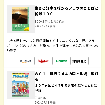
生きる知恵を授かるアラブのことばと
絶景１００
BOOKS 旅の名言＆絶景
2022.07.14 発売
古きと新しき、東と西が調和するオリエンタルな世界、アラ
ブ。「地球の歩き方」が贈る、人生を輝かせる名言と癒やしの
絶景集！
詳細を見る
Ｗ０１ 世界２４４の国と地域 改訂
版
１９７ヵ国と４７地域を旅の雑学とともに
解説
旅の図鑑
2024.07.18 発売