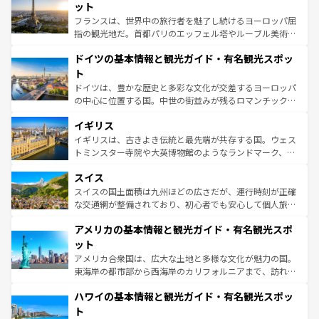
しい。
れる闘牛、そして美味しいタパスが生活の一部となってい
ット
る。首都マドリードの洗練された雰囲気や、バルセロナの
フランスは、世界中の旅行者を魅了し続けるヨーロッパ屈
アートに溢れた街角から、地方では古代ローマ遺跡や中世
指の観光地だ。首都パリのエッフェル塔やルーブル美術館
の城塞都市、穏やかなビーチリゾートまで多彩な表情を見
といった象徴的なスポットから、田舎町の古風な美しさま
せる。地方によって風土や気候が異なるスペインはその個
ドイツの基本情報と観光ガイド・有名観光スポッ
で、幅広い魅力が詰まっている。華麗な宮殿、歴史的な大
性で訪れる人を魅了する。 なお、新着のスペイン情報は
コ
聖堂、美しいビーチ、そして豊かな自然が、訪れる者を心
ト
ンテンツ一覧
を参照してほしい。
から魅了する。また、フランスは美食の国としても知ら
ドイツは、豊かな歴史と多彩な文化が交差するヨーロッパ
れ、フランス料理はユネスコ無形文化遺産にも登録されて
の中心に位置する国。中世の街並みが残るロマンチック街
いる。シャンパンの発祥地であるランス、プロヴァンスの
道から、未来を先取りするようなモダンな都市まで多様な
香り高いラベンダー畑など、多彩な楽しみ方が可能だ。さ
イギリス
顔を持つこの国は、どこを歩いても飽きることがない。ベ
らに、パリ以外の地域にも魅力が溢れており、どの街角に
ルリンの文化的活気、バイエルン州のアルプスの絶景、そ
イギリスは、古きよき伝統と最先端が共存する国。ウェス
も豊かな歴史と文化が息づいている。パリ以外の個性あふ
してライン川沿いのワイン畑といった風景は必見。ビール
トミンスター寺院や大英博物館のようなランドマーク、歴
れる地方に足を運ぶとそれぞれで全く異なる文化を体験で
とソーセージを味わいながら地元の人と過ごす楽しい時間
史ある大学都市、美しい丘陵地帯や牧歌的な風景など、エ
きるだろう。 なお、新着のフランス情報は
コンテンツ一覧
スイス
は、お酒好きな人にはぜひ体験してほしい。 なお、新着の
リアごとに異なる魅力がある。また、優雅なアフタヌーン
を参照してほしい。
ドイツ情報は
コンテンツ一覧
を参照してほしい。
ティー、ビール好きにはたまらない英国パブ、サッカー観
スイスの国土面積は九州ほどの広さだが、運行時刻が正確
戦など、本場だからこそできる体験も豊富。イギリスを旅
な交通網が整備されており、初心者でも安心して個人旅行
して楽しみつくそう。 なお、新着のイギリス情報は
コンテ
を楽しめる。日本同様に時刻表どおりの旅が可能だ。中世
アメリカの基本情報と観光ガイド・有名観光スポ
ンツ一覧
を参照してほしい。
の建物がそのまま残る町や、スイスならではのユニークな
博物館もあり、アルプス観光だけでなく町歩きも満喫する
ット
ことができる。国民の所得が高いため物価も高いが、旅行
アメリカ合衆国は、広大な土地と多様な文化が魅力の国。
者向けの交通パス提供のサービスもあり、うまく活用すれ
東海岸の都市部から西海岸のカリフォルニアまで、訪れる
ば市内交通費無料で観光を楽しむこともできる。 なお、新
場所ごとに異なる風景と体験が待っている。ニューヨーク
着のスイス情報は
コンテンツ一覧
を参照してほしい。
ハワイの基本情報と観光ガイド・有名観光スポッ
のような巨大都市は、観光、ショッピング、エンターテイ
ンメントが詰まった刺激的なスポットだ。一方、アメリカ
ト