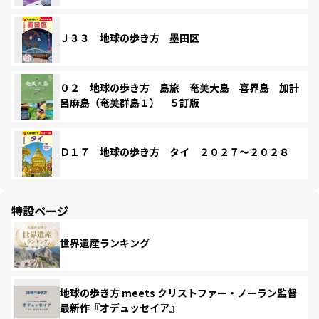
Ｊ３３ 地球の歩き方 墨田区
０２ 地球の歩き方 島旅 奄美大島 喜界島 加計
呂麻島（奄美群島１） ５訂版
Ｄ１７ 地球の歩き方 タイ ２０２７～２０２８
特設ページ
世界遺産ランキング
地球の歩き方 meets クリストファー・ノーラン監督
最新作『オデュッセイア』