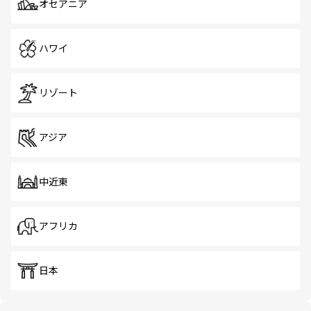
オセアニア
ハワイ
リゾート
アジア
中近東
アフリカ
日本