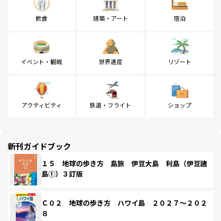
飲食
建築・アート
宿泊
イベント・観戦
世界遺産
リゾート
アクティビティ
鉄道・フライト
ショップ
新刊ガイドブック
１５ 地球の歩き方 島旅 伊豆大島 利島（伊豆諸
島①）３訂版
Ｃ０２ 地球の歩き方 ハワイ島 ２０２７～２０２
８