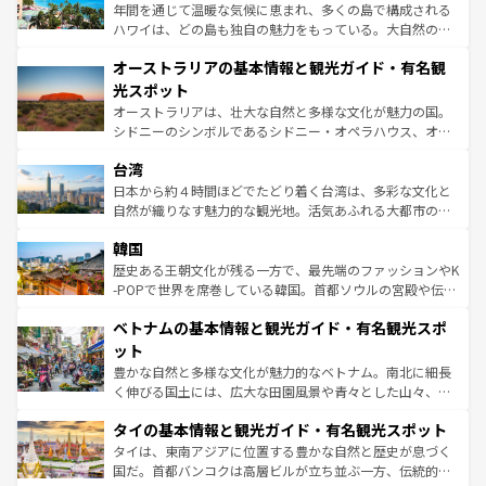
西部には大自然が広がり、グランドキャニオンやイエロー
年間を通じて温暖な気候に恵まれ、多くの島で構成される
ストーン国立公園といった絶景が堪能できる。さらに、南
ハワイは、どの島も独自の魅力をもっている。大自然の神
部のニューオーリンズでは、音楽と美食が融合した独特の
秘を感じたいなら、火山が生み出した壮大な景観を誇るハ
文化が魅力。旅行者はアメリカの各地域で異なる魅力を楽
オーストラリアの基本情報と観光ガイド・有名観
ワイ島は見逃せない。また、定番の観光地といえばオアフ
しみながら、その多様性と豊かな歴史を感じることができ
島だが、静かな自然を求めるならマウイ島やカウアイ島が
光スポット
るだろう。車でのロードトリップや列車の旅も、アメリカ
おすすめ。エメラルドグリーンに輝く海をはじめ、豊かな
オーストラリアは、壮大な自然と多様な文化が魅力の国。
ならではの贅沢な旅のスタイルだ。 なお、新着のアメリカ
文化や歴史が息づいている。「アロハスピリット」と呼ば
シドニーのシンボルであるシドニー・オペラハウス、オー
情報は
コンテンツ一覧
を参照してほしい。
れるおもてなしの心で訪れる人々を迎えてくれるハワイの
ストラリア東海岸北部に広がる大サンゴ礁地帯グレートバ
人々、おいしいローカルフードやハワイアンミュージッ
台湾
リアリーフや大陸中央部にそびえるウルル（エアーズロッ
ク、伝統的なフラダンスなど、すべてがハワイの魅力を彩
ク）、タスマニアの美しい原生林やケアンズの熱帯雨林な
日本から約４時間ほどでたどり着く台湾は、多彩な文化と
っている。訪れるたびに新しい発見と感動が待っているハ
ど、見どころがたくさん。また、カフェやワイン、オージ
自然が織りなす魅力的な観光地。活気あふれる大都市の台
ワイを、存分に味わってほしい。 なお、新着のハワイ情報
ービーフなどの食文化も豊かで、美味しいものであふれて
北やノスタルジックな町並みが人気な九份（ジォウフェ
は
コンテンツ一覧
を参照してほしい。
韓国
いる。アクティビティも充実しており、サーフィンやダイ
ン）、静ひつな山岳地帯である台湾東部など、都市の喧騒
ビング、ハイキングなど、アウトドア好きにはたまらな
と山間の静けさが共存しており、訪れる人に新しい発見と
歴史ある王朝文化が残る一方で、最先端のファッションやK
い。オーストラリアの多彩な魅力を存分に味わいつくそ
驚きをもたらしてくれる。また、奥深い台湾の食文化も魅
-POPで世界を席巻している韓国。首都ソウルの宮殿や伝統
う。 なお、新着のオーストラリア情報は
コンテンツ一覧
を
力で、夜市などの屋台グルメから高級料理、ヘルシーで美
家屋が並ぶエリアでは韓国の歴史と文化に浸ることがで
参照してほしい。
ベトナムの基本情報と観光ガイド・有名観光スポ
容にもいいと評判のスイーツなど、バラエティ豊かな料理
き、地方に足を延ばせば四季折々の自然美を楽しむことが
が味わえる。 なお、新着の台湾情報は
コンテンツ一覧
を参
できる。そして、キムチや焼肉、絶品のストリートフード
ット
照してほしい。
まで、さまざまな韓国料理が待っている。夜には、韓国な
豊かな自然と多様な文化が魅力的なベトナム。南北に細長
らではのナイトライフも堪能できる。あたたかいホスピタ
く伸びる国土には、広大な田園風景や青々とした山々、世
リティに包まれながら、韓国の多彩な魅力を心ゆくまで味
界遺産に登録された壮大な自然景観が点在し、都市部では
わってみてほしい。 なお、新着の韓国情報は
コンテンツ一
タイの基本情報と観光ガイド・有名観光スポット
急速な発展と共に伝統が息づく。ハノイの古い町並みやホ
覧
を参照してほしい。
ーチミン市のフランス統治時代の建物も、独特の雰囲気を
タイは、東南アジアに位置する豊かな自然と歴史が息づく
醸し出している。また、バラエティの豊かさとおいしさで
国だ。首都バンコクは高層ビルが立ち並ぶ一方、伝統的な