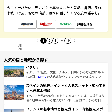
今こそ学びたい世界のことを集めました！首都、言語、民族、
宗教、特長、現地の挨拶、誰かに話したくなる旅の雑学も。
詳細を見る
…
1
2
3
10
AD
AD
人気の国と地域から探す
イタリア
イタリアは歴史、文化、グルメ、自然と多彩な魅力にあふ
れた国。
ローマ
の古代遺跡やフィレンツェのルネッサンス
美術、ヴェネツィアの運河など、歴史あるスポットはもち
スペインの観光ポイントと人気スポット・知ってお
ろん、トスカーナの美しい田園風景やアマルフィ海岸の絶
景など、自然景観も見逃せない。観光の合間には、本場の
くべき基本情報
ピザやパスタなど、絶品のイタリア料理を堪能することも
イベリア半島のほぼ80％を占めるスペインは、太陽が降り
できる。朝目覚めてから夜眠るまで、すべての瞬間を楽し
注ぐ地中海沿岸から雄大なピレネー山脈まで、多彩な自然
ませてくれるイタリアで、忘れられない旅をしてみよう！
と文化が詰まったヨーロッパ屈指の旅行先だ。多様な地域
なお、新着のイタリア情報は
コンテンツ一覧
を参照してほ
フランスの基本情報と観光ガイド・有名観光スポ
文化が根付くこの国では、情熱的なフラメンコ、熱気あふ