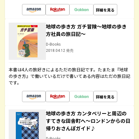
詳細を見る
地球の歩き方 ガチ冒険～地球の歩き
方社員の旅日記～
D-Books
2018.04.12 発売
本書は4人の旅好きによるただの旅日記です。たまたま『地球
の歩き方』で働いているだけで書いてある内容はただの旅日記
です。
詳細を見る
地球の歩き方 カンタベリーと周辺の
すてきな田舎町へ～ロンドンからの日
帰りおさんぽガイド♪
D-Books